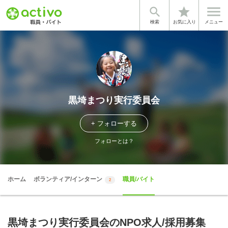


star
検索
お気に入り
メニュー
黒埼まつり実行委員会
+ フォローする
フォローとは？
ホーム
ボランティア/インターン
職員/バイト
2
黒埼まつり実行委員会のNPO求人/採用募集