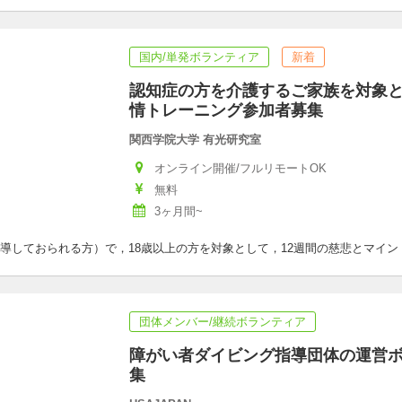
国内/単発ボランティア
新着
認知症の方を介護するご家族を対象
情トレーニング参加者募集
関西学院大学 有光研究室
オンライン開催/フルリモートOK
無料
3ヶ月間~
導しておられる方）で，18歳以上の方を対象として，12週間の慈悲とマイ
団体メンバー/継続ボランティア
障がい者ダイビング指導団体の運営
集