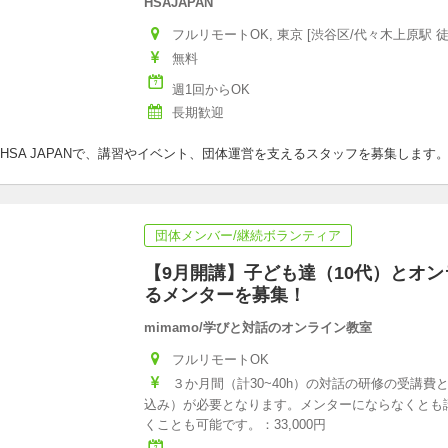
HSAJAPAN
フルリモートOK, 東京 [渋谷区/代々木上原駅 徒
無料
週1回からOK
長期歓迎
SA JAPANで、講習やイベント、団体運営を支えるスタッフを募集します
団体メンバー/継続ボランティア
【9月開講】子ども達（10代）とオ
るメンターを募集！
mimamo/学びと対話のオンライン教室
フルリモートOK
３か月間（計30~40h）の対話の研修の受講費とし
込み）が必要となります。メンターにならなくとも
くことも可能です。：33,000円