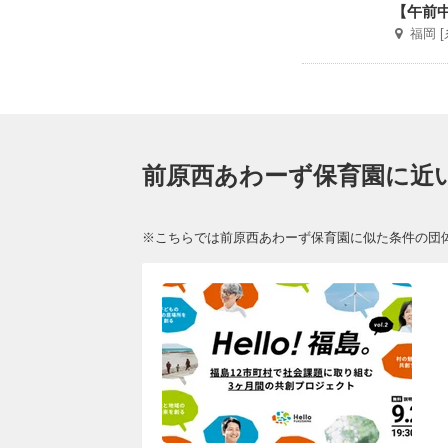
【午前
福岡 
前原西あわーず保育園に近
※こちらでは前原西あわーず保育園に似た条件の団