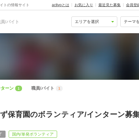
バイトの情報サイト
activoとは
お気に入り
最近見た募集
会員登
員/バイト
ンターン
職員/バイト
1
1
ず保育園のボランティア/インターン募
了
国内/単発ボランティア