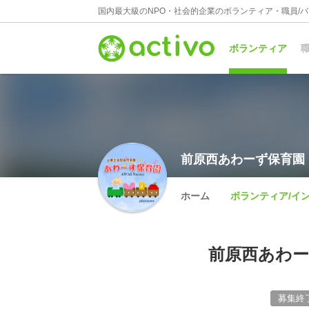
国内最大級のNPO・社会的企業のボランティア・職員/
ボランティア
職
前原西あわーず保育園
ホーム
ボランティア/イ
前原西あわー
募集終