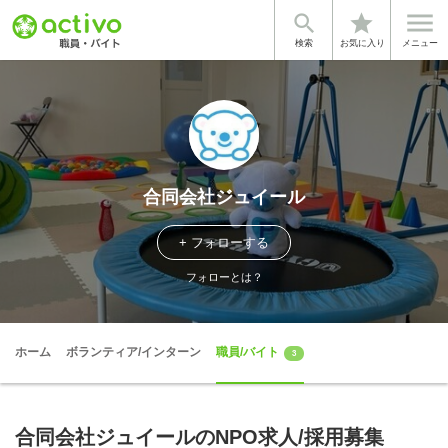


star
検索
お気に入り
メニュー
合同会社ジュイール
+ フォローする
フォローとは？
ホーム
ボランティア/インターン
職員/バイト
3
合同会社ジュイールのNPO求人/採用募集