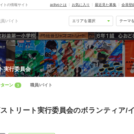
バイトの情報サイト
activoとは
お気に入り
最近見た募集
会員登
員/バイト
ト実行委員会
ンターン
職員/バイト
3
ストリート実行委員会のボランティア/