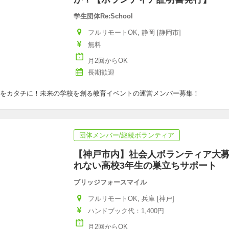
学生団体Re:School
フルリモートOK, 静岡 [静岡市]
無料
月2回からOK
長期歓迎
をカタチに！未来の学校を創る教育イベントの運営メンバー募集！
団体メンバー/継続ボランティア
【神戸市内】社会人ボランティア大
れない高校3年生の巣立ちサポート
ブリッジフォースマイル
フルリモートOK, 兵庫 [神戸]
ハンドブック代：1,400円
月2回からOK