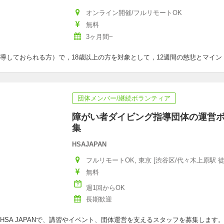
オンライン開催/フルリモートOK
無料
3ヶ月間~
導しておられる方）で，18歳以上の方を対象として，12週間の慈悲とマイ
団体メンバー/継続ボランティア
障がい者ダイビング指導団体の運営
集
HSAJAPAN
フルリモートOK, 東京 [渋谷区/代々木上原駅 徒
無料
週1回からOK
長期歓迎
SA JAPANで、講習やイベント、団体運営を支えるスタッフを募集します