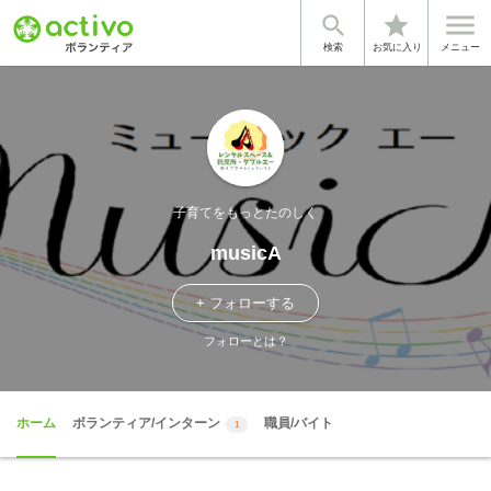


star
検索
お気に入り
メニュー
子育てをもっとたのしく
musicA
+ フォローする
フォローとは？
ホーム
ボランティア/インターン
職員/バイト
1