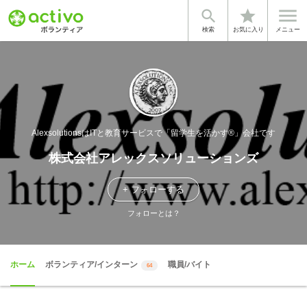


star
検索
お気に入り
メニュー
AlexsolutionsはITと教育サービスで「留学生を活かす®」会社です
株式会社アレックスソリューションズ
+ フォローする
フォローとは？
ホーム
ボランティア/インターン
職員/バイト
64