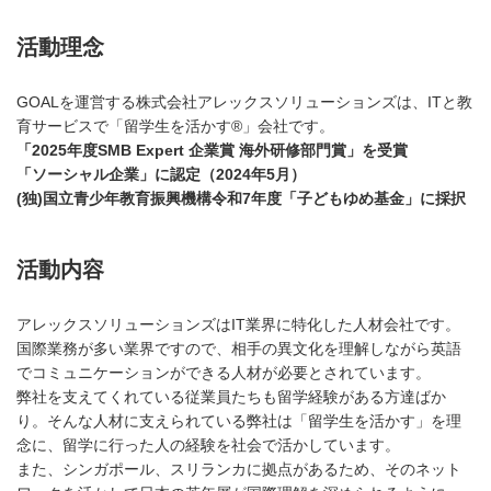
活動理念
GOALを運営する株式会社アレックスソリューションズは、ITと教
育サービスで「留学生を活かす®」会社です。
「2025年度SMB Expert 企業賞 海外研修部門賞」を受賞
「ソーシャル企業」に認定（
2024年5月
）
(独)国立青少年教育振興機構令和7年度「子どもゆめ基金」に採択
活動内容
アレックスソリューションズはIT業界に特化した人材会社です。
国際業務が多い業界ですので、相手の異文化を理解しながら英語
でコミュニケーションができる人材が必要とされています。
弊社を支えてくれている従業員たちも留学経験がある方達ばか
り。そんな人材に支えられている弊社は「留学生を活かす」を理
念に、留学に行った人の経験を社会で活かしています。
また、シンガポール、スリランカに拠点があるため、そのネット