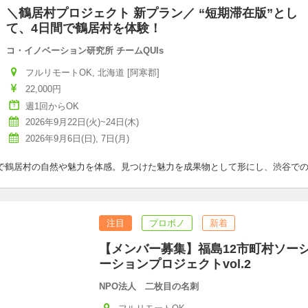
＼鶴居村プロジェクト 新プラン／ “短期滞在版”とし
て、4日間で鶴居村を体験！
コ・イノベーション研究所 チームQUIs
フルリモートOK, 北海道 [阿寒郡]
22,000円
週1回からOK
2026年9月22日(火)~24日(木)
2026年9月6日(日), 7日(月)
で鶴居村の自然や魅力を体感。見つけた魅力を成果物として形にし、渋谷で
注目
プロボノ
新着
【メンバー募集】福島12市町村ソー
ーションプロジェクトvol.2
NPO法人 二枚目の名刺