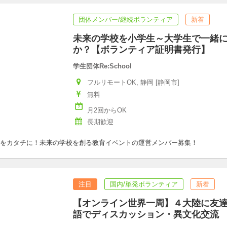
団体メンバー/継続ボランティア
新着
未来の学校を小学生～大学生で一緒
か？【ボランティア証明書発行】
学生団体Re:School
フルリモートOK, 静岡 [静岡市]
無料
月2回からOK
長期歓迎
をカタチに！未来の学校を創る教育イベントの運営メンバー募集！
注目
国内/単発ボランティア
新着
【オンライン世界一周】４大陸に友
語でディスカッション・異文化交流