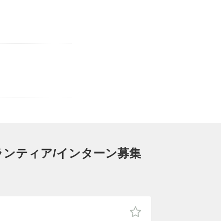
】
ランティア/インターン募集
。