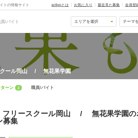
バイトの情報サイト
activoとは
お気に入り
最近見た募集
会員登
員/バイト
スクール岡山 / 無花果学園
ンターン
職員/バイト
2
 フリースクール岡山 / 無花果学園
ン募集