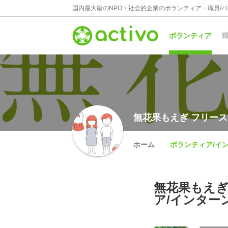
国内最大級のNPO・社会的企業のボランティア・職員/
ボランティア
職
無花果もえぎ フリー
ホーム
ボランティア/イ
無花果もえぎ
ア/インター