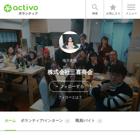


star
検索
お気に入り
メニュー
地方創生
株式会社三喜商会
+ フォローする
フォローとは？
ホーム
ボランティア/インターン
職員/バイト
9
6