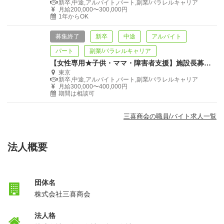
新卒,中途,アルバイト,パート,副業/パラレルキャリア
月給200,000〜300,000円
1年からOK
募集終了
新卒
中途
アルバイト
パート
副業/パラレルキャリア
【女性専用★子供・ママ・障害者支援】施設長募集★未経験可【住込み・食事付】
東京
新卒,中途,アルバイト,パート,副業/パラレルキャリア
月給300,000〜400,000円
期間は相談可
三喜商会の職員/バイト求人一覧
法人概要
団体名
株式会社三喜商会
法人格