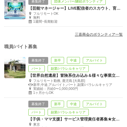
募集終了
団体メンバー/継続ボランティア
【芸能マネージャー】LIVE配信者のスカウト、育成【人の世話、話聞くのが好き】
フルリモートOK
無料
1週間~長期歓迎
三喜商会のボランティア一覧
職員/バイト募集
募集終了
新卒
中途
アルバイト
パート
副業/パラレルキャリア
【世界自然遺産】冒険系住み込み＆様々な事業立ち上げのお手伝い【徳之島】
フルリモート勤務, 鹿児島 [大島郡]
新卒,中途,アルバイト,パート,副業/パラレルキャリア
実績給：月給0〜1,000,000円
1ヶ月からOK
募集終了
新卒
中途
アルバイト
パート
副業/パラレルキャリア
【子供・ママ支援】サービス管理責任者募集★女性専用施設新規開業【住込可・食事付】
東京