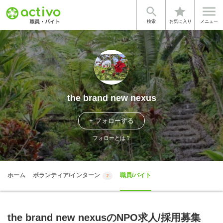


star
検索
お気に入り
メニュー
the brand new nexus
+ フォローする
フォローとは？
ホーム
ボランティア/インターン
職員/バイト
2
the brand new nexusのNPO求人/採用募集