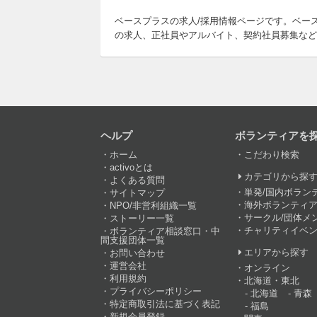
ベースプラスの求人/採用情報ページです。ベー
の求人、正社員やアルバイト、契約社員募集など
ヘルプ
ボランティアを
ホーム
こだわり検索
activoとは
カテゴリから探
よくある質問
単発/国内ボラン
サイトマップ
海外ボランティア
NPO/非営利組織一覧
サークル/団体メ
ストーリー一覧
チャリティイベ
ボランティア相談窓口・中
間支援団体一覧
エリアから探す
お問い合わせ
運営会社
オンライン
利用規約
北海道・東北
プライバシーポリシー
北海道
青森
特定商取引法に基づく表記
福島
新規会員登録