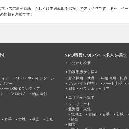
スプラスの新卒就職、もしくは中途転職をお探しの方は必見です。また、ベー
の情報も満載です！
探す
NPO職員/アルバイト求人を探す
こだわり検索
す
勤務形態から探す
ティア
NPO・NGOインターン
新卒採用・就職
中途採用・転職
/ツアー
アルバイト(学生)
パート(社会人・
ンバー,継続ボランティア
副業・パラレルキャリア
ント
プロボノ
物品寄付
エリアから探す
フルリモート
北海道・東北
北海道
青森
岩手
宮城
岩手
宮城
秋田
山形
福島
関東