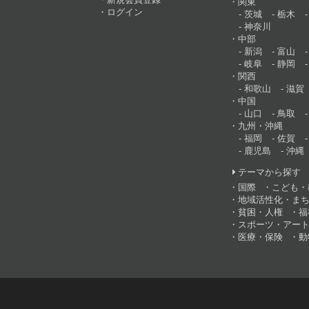
関東
ログイン
茨城
栃木
神奈川
中部
新潟
富山
岐阜
静岡
関西
和歌山
滋賀
中国
山口
鳥取
九州・沖縄
福岡
佐賀
鹿児島
沖縄
テーマから探す
国際
こども・
地域活性化・ま
貧困・人権
福
スポーツ・アー
医療・保険
動