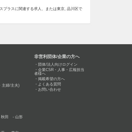
スプラスに関連する求人、または東京, 品川区で
非営利団体/企業の方へ
団体/法人向けログイン
企業CSR・人事・広報担当
者様へ
掲載希望の方へ
よくある質問
主婦/主夫)
お問い合わせ
秋田
山形