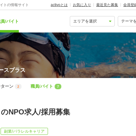
バイトの情報サイト
activoとは
お気に入り
最近見た募集
会員登
員/バイト
ースプラス
ンターン
職員/バイト
2
7
のNPO求人/採用募集
副業/パラレルキャリア