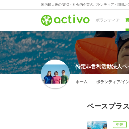
国内最大級のNPO・社会的企業のボランティア・職員/
ボランティア
職
特定非営利活動法人ベ
ホーム
ボランティア/イ
ベースプラス
中途