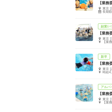
【業務
東京 
長期
副業/
【業務
東京 
【業務
新卒
【業務
東京 [
時給4,
アルバ
【業務
東京 
【業務