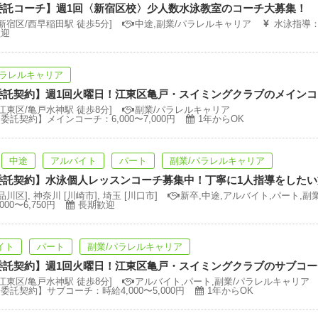
委託コーチ】週1回〈新宿区校〉少人数水泳教室のコーチ大募集！
[新宿区/西早稲田駅 徒歩5分]
中途,副業/パラレルキャリア
水泳指導：3
歓迎
パラレルキャリア
委託契約】週1回火曜日！江東区亀戸・スイミングクラブのメイン
[江東区/亀戸水神駅 徒歩8分]
副業/パラレルキャリア
委託契約】メインコーチ：6,000〜7,000円
1年からOK
中途
アルバイト
パート
副業/パラレルキャリア
委託契約】水泳個人レッスンコーチ募集中！丁寧に1人指導をしたい
品川区], 神奈川 [川崎市], 埼玉 [川口市]
新卒,中途,アルバイト,パート,副
000〜6,750円
長期歓迎
イト
パート
副業/パラレルキャリア
委託契約】週1回火曜日！江東区亀戸・スイミングクラブのサブコー
[江東区/亀戸水神駅 徒歩8分]
アルバイト,パート,副業/パラレルキャリア
委託契約】サブコーチ：時給4,000〜5,000円
1年からOK