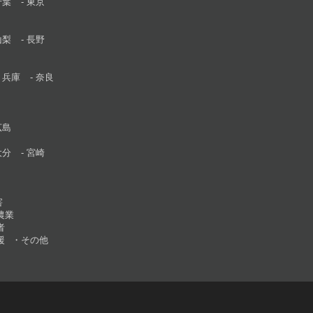
千葉
東京
山梨
長野
兵庫
奈良
広島
大分
宮崎
害
農業
者
援
その他