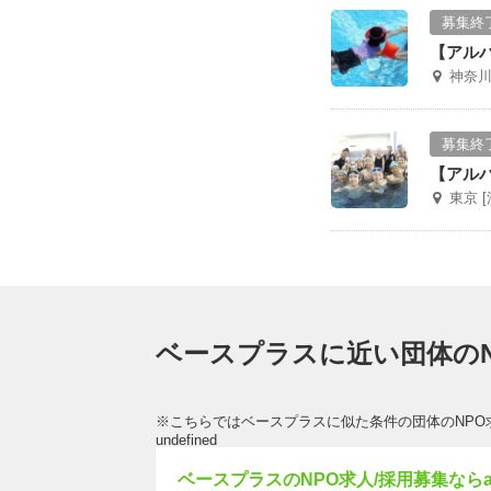
募集終
【アル
神奈川
募集終
【アル
東京 
ベースプラスに近い団体のN
※こちらではベースプラスに似た条件の団体のNPO
undefined
ベースプラスのNPO求人/採用募集ならac