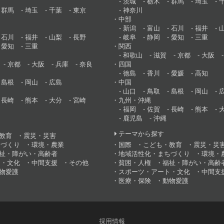
茨城
栃木
群馬
埼玉
群馬
埼玉
千葉
東京
神奈川
中部
新潟
富山
石川
福井
石川
福井
山梨
長野
岐阜
静岡
愛知
三重
愛知
三重
関西
和歌山
滋賀
京都
大阪
京都
大阪
兵庫
奈良
四国
徳島
香川
愛媛
高知
島根
岡山
広島
中国
山口
鳥取
島根
岡山
長崎
熊本
大分
宮崎
九州・沖縄
福岡
佐賀
長崎
熊本
鹿児島
沖縄
テーマから探す
教育
震災・災害
ちづくり
環境・農業
国際
こども・教育
震災・災
祉・障がい・高齢者
地域活性化・まちづくり
環境・
ト・文化
中間支援
その他
貧困・人権
福祉・障がい・高齢
物愛護
スポーツ・アート・文化
中間支
医療・保険
動物愛護
採用情報