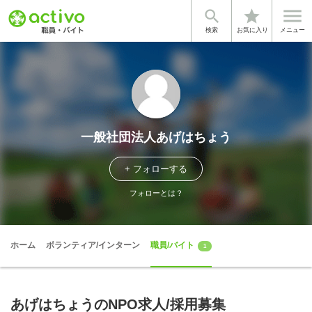


star
検索
お気に入り
メニュー
一般社団法人あげはちょう
+ フォローする
フォローとは？
ホーム
ボランティア/インターン
職員/バイト
1
あげはちょうのNPO求人/採用募集