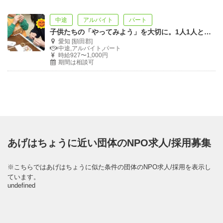
中途
アルバイト
パート
子供たちの「やってみよう」を大切に。1人1人と向き合う児童指導員の仕事
愛知 [額田郡]
中途,アルバイト,パート
時給927〜1,000円
期間は相談可
あげはちょうに近い団体のNPO求人/採用募集
※こちらではあげはちょうに似た条件の団体のNPO求人/採用を表示し
ています。
undefined