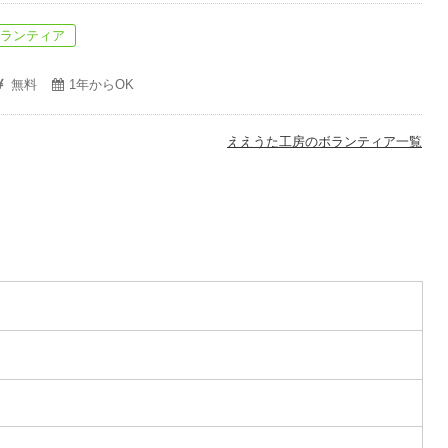
ボランティア
無料
1年からOK
ええうた工房のボランティア一覧