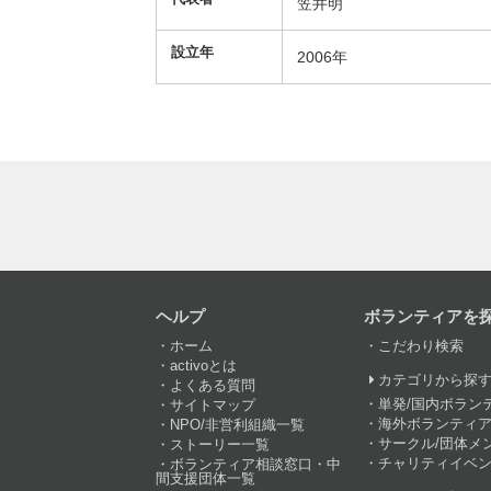
笠井明
設立年
2006年
ヘルプ
ボランティアを
ホーム
こだわり検索
activoとは
カテゴリから探
よくある質問
単発/国内ボラン
サイトマップ
海外ボランティア
NPO/非営利組織一覧
サークル/団体メ
ストーリー一覧
チャリティイベ
ボランティア相談窓口・中
間支援団体一覧