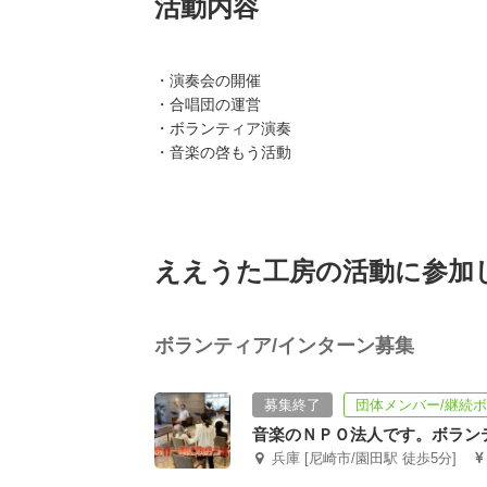
活動内容
・演奏会の開催
・合唱団の運営
・ボランティア演奏
・音楽の啓もう活動
ええうた工房の活動に参加
ボランティア/インターン募集
募集終了
団体メンバー/継続
音楽のＮＰＯ法人です。ボラン
兵庫 [尼崎市/園田駅 徒歩5分]