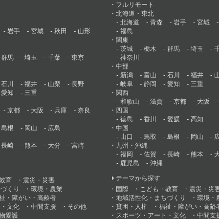
フルリモート
北海道・東北
北海道
青森
岩手
宮城
岩手
宮城
秋田
山形
福島
関東
茨城
栃木
群馬
埼玉
群馬
埼玉
千葉
東京
神奈川
中部
新潟
富山
石川
福井
石川
福井
山梨
長野
岐阜
静岡
愛知
三重
愛知
三重
関西
和歌山
滋賀
京都
大阪
京都
大阪
兵庫
奈良
四国
徳島
香川
愛媛
高知
島根
岡山
広島
中国
山口
鳥取
島根
岡山
長崎
熊本
大分
宮崎
九州・沖縄
福岡
佐賀
長崎
熊本
鹿児島
沖縄
テーマから探す
教育
震災・災害
ちづくり
環境・農業
国際
こども・教育
震災・災
祉・障がい・高齢者
地域活性化・まちづくり
環境・
ト・文化
中間支援
その他
貧困・人権
福祉・障がい・高齢
物愛護
スポーツ・アート・文化
中間支