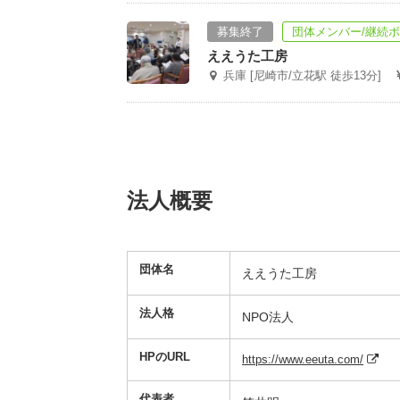
募集終了
団体メンバー/継続
ええうた工房
兵庫 [尼崎市/立花駅 徒歩13分]
法人概要
団体名
ええうた工房
法人格
NPO法人
HPのURL
https://www.eeuta.com/
代表者