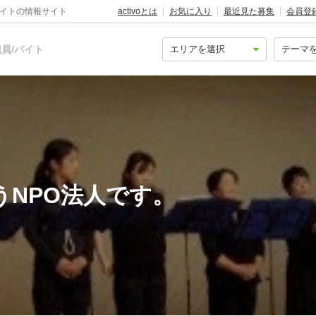
バイトの情報サイト
activoとは
お気に入り
最近見た募集
会員登
員/バイト
うNPO法人です。