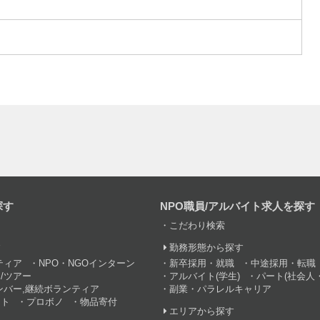
探す
NPO職員/アルバイト求人を探す
こだわり検索
す
勤務形態から探す
ティア
NPO・NGOインターン
新卒採用・就職
中途採用・転職
/ツアー
アルバイト(学生)
パート(社会人・
ンバー,継続ボランティア
副業・パラレルキャリア
ント
プロボノ
物品寄付
エリアから探す