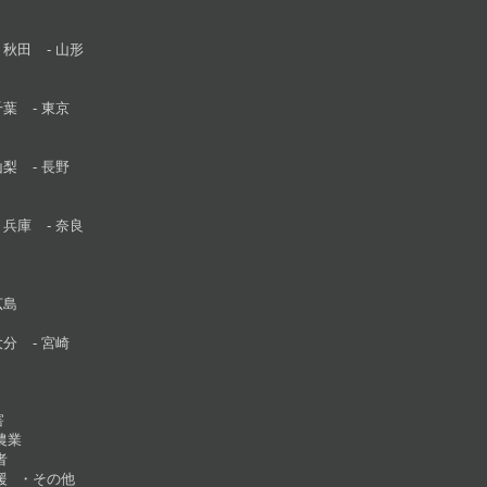
秋田
山形
千葉
東京
山梨
長野
兵庫
奈良
広島
大分
宮崎
害
農業
者
援
その他