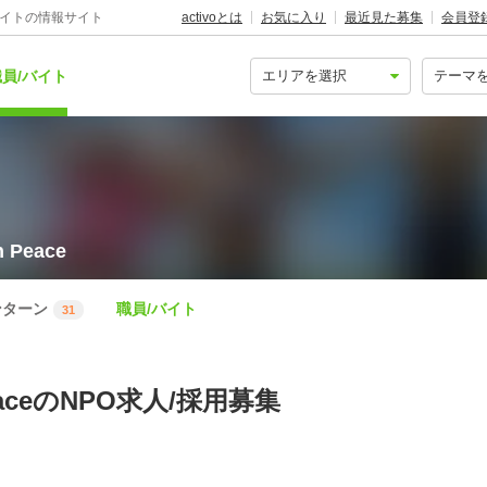
バイトの情報サイト
activoとは
お気に入り
最近見た募集
会員登
員/バイト
 Peace
ンターン
職員/バイト
31
 PeaceのNPO求人/採用募集