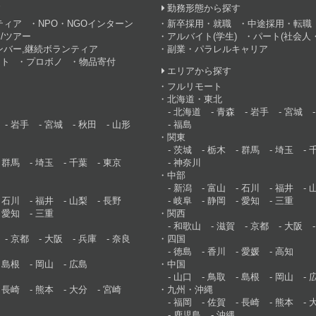
す
勤務形態から探す
ティア
NPO・NGOインターン
新卒採用・就職
中途採用・転職
/ツアー
アルバイト(学生)
パート(社会人・
ンバー,継続ボランティア
副業・パラレルキャリア
ント
プロボノ
物品寄付
エリアから探す
フルリモート
北海道・東北
北海道
青森
岩手
宮城
岩手
宮城
秋田
山形
福島
関東
茨城
栃木
群馬
埼玉
群馬
埼玉
千葉
東京
神奈川
中部
新潟
富山
石川
福井
石川
福井
山梨
長野
岐阜
静岡
愛知
三重
愛知
三重
関西
和歌山
滋賀
京都
大阪
京都
大阪
兵庫
奈良
四国
徳島
香川
愛媛
高知
島根
岡山
広島
中国
山口
鳥取
島根
岡山
長崎
熊本
大分
宮崎
九州・沖縄
福岡
佐賀
長崎
熊本
鹿児島
沖縄