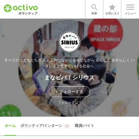


star
検索
お気に入り
メニュー
すべてのこどもたちが 人と人のつながりを感じながら 安心して 自分らしく い
きいきと生きていける社会へ
まなビバ！シリウス
+ フォローする
フォローとは？
ホーム
ボランティア/インターン
職員/バイト
3