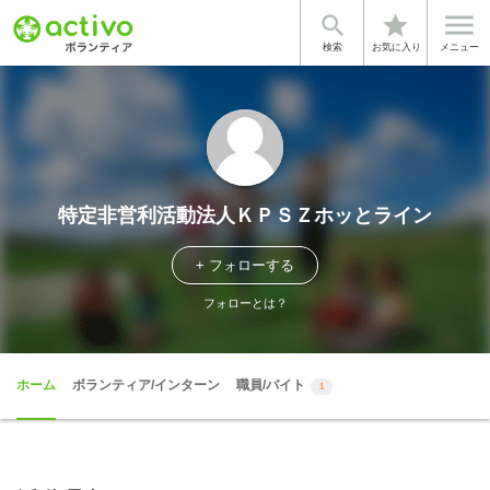


star
検索
お気に入り
メニュー
特定非営利活動法人ＫＰＳＺホッとライン
+ フォローする
フォローとは？
ホーム
ボランティア/インターン
職員/バイト
1