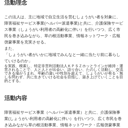
活動理念
この法人は、主に地域で自立生活を営むしょうがい者を対象に、
障害福祉サービス事業(ヘルパー派遣事業)と共に、介護保険サービ
ス事業（しょうがい利用者の高齢化に伴い）を行いつつ、広く市
民を巻き込みながら、草の根活動事業、情報ネットワーク・広報
啓蒙事業を充実させる。
また、
「しょうがい者がいかに地域でみんなと一緒に当たり前に暮らし
ていけるのか」
を実践、模索し、特定非営利活動法人ＫＰＳＺホッとラインが維持・運
営されることで、人と人とが出会い、語り合い、たのしく活動し、交流
できる場がうまれ、年齢の違いや性別を超えて、しょうがいが有る・無
しを問わず、共に生きていける社会を目指し、築き上げていくことを目
的とする。
活動内容
障害福祉サービス事業（ヘルパー派遣事業）と共に、介護保険事
業(しょうがい利用者の高齢化に伴い）を行いつつ、広く市民を巻
き込みながら草の根活動事業、情報ネットワーク・広報啓蒙事業