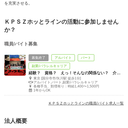
を充実させる。
ＫＰＳＺホッとラインの活動に参加しません
か？
職員/バイト募集
募集終了
アルバイト
パート
副業/パラレルキャリア
経験？ 資格？ えっ！そんなの関係ない？ 介護のイメージが変わるかも？！
東京 [国分寺市/矢川駅 徒歩1分]
アルバイト,パート,副業/パラレルキャリア
各種手当、割増有り：時給1,400〜1,500円
1年からOK
ＫＰＳＺホッとラインの職員/バイト求人一覧
法人概要