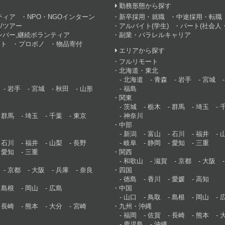
す
勤務形態から探す
ティア
NPO・NGOインターン
新卒採用・就職
中途採用・転職
/ツアー
アルバイト(学生)
パート(社会人・
ンバー,継続ボランティア
副業・パラレルキャリア
ント
プロボノ
物品寄付
エリアから探す
フルリモート
北海道・東北
北海道
青森
岩手
宮城
岩手
宮城
秋田
山形
福島
関東
茨城
栃木
群馬
埼玉
群馬
埼玉
千葉
東京
神奈川
中部
新潟
富山
石川
福井
石川
福井
山梨
長野
岐阜
静岡
愛知
三重
愛知
三重
関西
和歌山
滋賀
京都
大阪
京都
大阪
兵庫
奈良
四国
徳島
香川
愛媛
高知
島根
岡山
広島
中国
山口
鳥取
島根
岡山
長崎
熊本
大分
宮崎
九州・沖縄
福岡
佐賀
長崎
熊本
鹿児島
沖縄