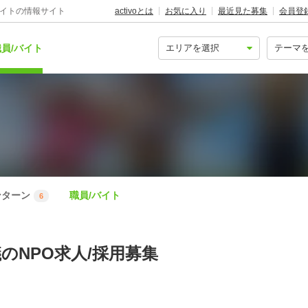
バイトの情報サイト
activoとは
お気に入り
最近見た募集
会員登
員/バイト
ンターン
職員/バイト
6
のNPO求人/採用募集