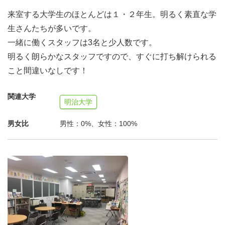
す。
来室する大学生のほとんどは１・２年生。明るく素直な学
生さんたちが多いです。
今回はボランティアに関するイベントを企画を主にお願い
一緒に働くスタッフは3名と少人数です。
します。
明るく朗らかなスタッフですので、すぐに打ち解けられる
ブランクOK！お子さんがいても大丈夫！！今いるスタッ
こと間違いなしです！
フがフォローします。
「こんなボランティアイベントやってみたいな」「過去に
関連大学
明治大学
やったこんなイベントを少し変えたら楽しそう！」
男女比
男性：0%、女性：100%
その気持ちと意欲を求めています。
一緒にボランティアをしたい大学生をサポートしません
か？？？