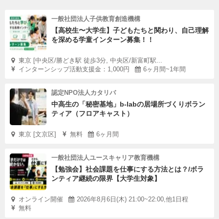
一般社団法人子供教育創造機構
【高校生〜大学生】子どもたちと関わり、自己理解
を深める学童インターン募集！！
東京 [中央区/勝どき駅 徒歩3分, 中央区/新富町駅...
インターンシップ活動支援金：1,000円
6ヶ月間~1年間
認定NPO法人カタリバ
中高生の「秘密基地」b-labの居場所づくりボラン
ティア（フロアキャスト）
東京 [文京区]
無料
6ヶ月間
一般社団法人ユースキャリア教育機構
【勉強会】社会課題を仕事にする方法とは？/ボラ
ンティア継続の限界【大学生対象】
オンライン開催
2026年8月6日(木) 21:00~22:00,他1日程
無料