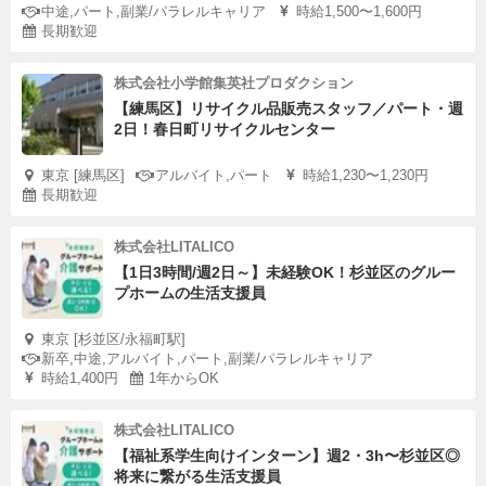
中途,パート,副業/パラレルキャリア
時給1,500〜1,600円
長期歓迎
株式会社小学館集英社プロダクション
【練馬区】リサイクル品販売スタッフ／パート・週
2日！春日町リサイクルセンター
東京 [練馬区]
アルバイト,パート
時給1,230〜1,230円
長期歓迎
株式会社LITALICO
【1日3時間/週2日～】未経験OK！杉並区のグルー
プホームの生活支援員
東京 [杉並区/永福町駅]
新卒,中途,アルバイト,パート,副業/パラレルキャリア
時給1,400円
1年からOK
株式会社LITALICO
【福祉系学生向けインターン】週2・3h〜杉並区◎
将来に繋がる生活支援員