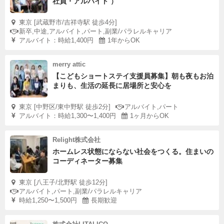
社員・アルバイト ）
東京 [武蔵野市/吉祥寺駅 徒歩4分]
新卒,中途,アルバイト,パート,副業/パラレルキャリア
アルバイト：時給1,400円
1年からOK
merry attic
【こどもショートステイ支援員募集】朝も夜もお泊
まりも、生活の延長に居場所と安心を
東京 [中野区/東中野駅 徒歩2分]
アルバイト,パート
アルバイト：時給1,300〜1,400円
1ヶ月からOK
Relight株式会社
ホームレス状態にならない社会をつくる。住まいの
コーディネーター募集
東京 [八王子/北野駅 徒歩12分]
アルバイト,パート,副業/パラレルキャリア
時給1,250〜1,500円
長期歓迎