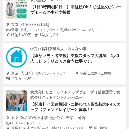
株式会社LITALICO
【1日3時間/週2日～】未経験OK！杉並区のグルー
プホームの生活支援員
東京 [杉並区/永福町駅]
新卒,中途,アルバイト,パート,副業/パラレルキャリア
時給1,400円
1年からOK
特定非営利活動法人 みんなの家
【障がい児・者支援】支援スタッフ大募集！1人1
人にじっくりと向き合う仕事です。
東京 [大田区]
アルバイト,パート
時給1,320〜1,800円
半年からOK
株式会社サニーサイドアップグループ（業務運営：株
式会社グッドアンドカンパニー）
【関東】＜国連機関＞に携われる国際協力PRスタ
ッフ《ファンドレイザー》募集！!
東京 [渋谷区/代々木駅 徒歩7分], 千葉 ...他2件
アルバイト,パート
現場勤務時の実質時給：時給1,500〜2,000円
長期歓迎