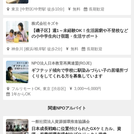
東京 [中野区/中野駅 徒歩10分]
無料
長期歓迎
株式会社キズキ
【磯子区】週1～未経験OK！生活困窮や不登校など
の小中学生向け宿題・生活サポート
神奈川 [横浜/根岸駅 徒歩2分]
無料
長期歓迎
NPO法人日本教育再興連盟(ROJE)
ギフテッド傾向で学校に馴染みづらい子の居場所づ
くりをしてくれる方を募集しています
フルリモートOK, 東京 [渋谷区]
3,000〜6,000円
1年からOK
関連NPOアルバイト
一般社団法人資源循環推進協議会
日本成長戦略に位置付けられたGXケミカル、資