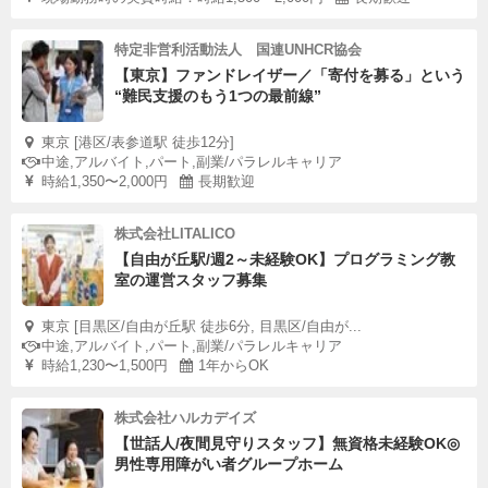
特定非営利活動法人 国連UNHCR協会
【東京】ファンドレイザー／「寄付を募る」という
“難民支援のもう1つの最前線”
東京 [港区/表参道駅 徒歩12分]
中途,アルバイト,パート,副業/パラレルキャリア
時給1,350〜2,000円
長期歓迎
株式会社LITALICO
【自由が丘駅/週2～未経験OK】プログラミング教
室の運営スタッフ募集
東京 [目黒区/自由が丘駅 徒歩6分, 目黒区/自由が...
中途,アルバイト,パート,副業/パラレルキャリア
時給1,230〜1,500円
1年からOK
株式会社ハルカデイズ
【世話人/夜間見守りスタッフ】無資格未経験OK◎
男性専用障がい者グループホーム