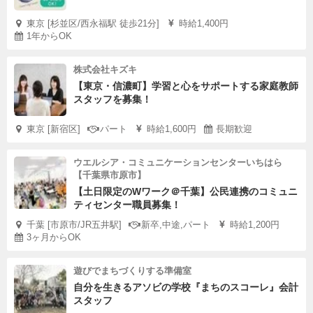
東京 [杉並区/西永福駅 徒歩21分]
時給1,400円
1年からOK
株式会社キズキ
【東京・信濃町】学習と心をサポートする家庭教師
スタッフを募集！
東京 [新宿区]
パート
時給1,600円
長期歓迎
ウエルシア・コミュニケーションセンターいちはら
【千葉県市原市】
【土日限定のWワーク＠千葉】公民連携のコミュニ
ティセンター職員募集！
千葉 [市原市/JR五井駅]
新卒,中途,パート
時給1,200円
3ヶ月からOK
遊びでまちづくりする準備室
自分を生きるアソビの学校『まちのスコーレ』会計
スタッフ