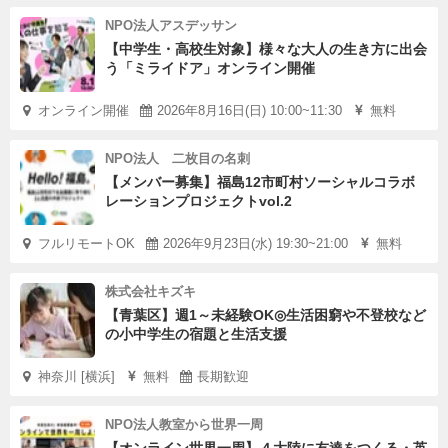
NPO法人アスデッサン
【中学生・高校生対象】様々な大人の生き方に出会
う「ミライドア」オンライン開催
オンライン開催
2026年8月16日(日) 10:00~11:30
無料
NPO法人 二枚目の名刺
【メンバー募集】福島12市町村ソーシャルコラボ
レーションプロジェクトvol.2
フルリモートOK
2026年9月23日(水) 19:30~21:00
無料
株式会社キズキ
【青葉区】週1～未経験OK◎生活困窮や不登校など
の小中学生の宿題と生活支援
神奈川 [横浜]
無料
長期歓迎
NPO法人教室から世界一周