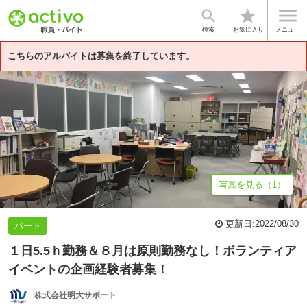


star
基本情報
募集詳細
体験談・雰囲気
企業情報
検索
お気に入り
メニュー
こちらのアルバイトは募集を終了しています。
写真を見る（1）
更新日:
2022/08/30
パート
１日5.5ｈ勤務＆８月は原則勤務なし！ボランティア
イベントの企画経験者募集！
株式会社明大サポート