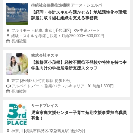
持続社会連携推進機構 アース・シェルパ
【経理・会計スキルを活かせる】地域活性化や環境
課題に取り組む組織を支える事務職
フルリモート勤務, 東京 [千代田区]
中途,パート
経験・スキルを考慮し決定：月給250,000〜500,000円
長期歓迎
株式会社キズキ
【板橋区小茂根】経験不問◎不登校や特性を持つ中
学生向けの学校居場所支援スタッフ
東京 [板橋区/小竹向原駅 徒歩10分]
アルバイト,パート,副業/パラレルキャリア
時給1,300円
長期歓迎
サードプレイス
児童家庭支援センター子育て短期支援事業担当職員
募集！
神奈川 [横浜市鶴見区/京急鶴見駅 徒歩2分]