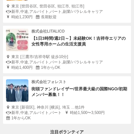
東京 [世田谷区, 世田谷区, 狛江市, 狛江市]
新卒,中途,アルバイト,パート,副業/パラレルキャリア
時給1,230円
長期歓迎
株式会社LITALICO
【1日3時間/週2日～】未経験OK！吉祥寺エリアの
女性専用ホームの生活支援員
東京 [三鷹市/吉祥寺駅 徒歩10分]
新卒,中途,アルバイト,パート,副業/パラレルキャリア
時給1,400円
1年からOK
株式会社フォレスト
街頭ファンドレイザー/世界最大級の国際NGO/初期
メンバー募集！！
東京 [新宿区], 神奈川 [横浜], 埼玉 ...他1件
新卒,中途,アルバイト,パート
時給1,500〜3,500円
1年からOK
注目ボランティア