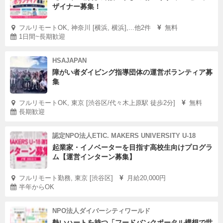
ザイナー募集！
フルリモートOK, 神奈川 [横浜, 横浜],...他2件
無料
1日間~長期歓迎
HSAJAPAN
障がい者ダイビング指導団体の運営ボランティア募
集
フルリモートOK, 東京 [渋谷区/代々木上原駅 徒歩2分]
無料
長期歓迎
認定NPO法人ETIC. MAKERS UNIVERSITY U-18
起業家・イノベーターを目指す高校生向けプログラ
ム【運営インターン募集】
フルリモート勤務, 東京 [渋谷区]
月給20,000円
半年からOK
NPO法人ダイバーシティワールド
熱いハートを持つ「フードバンクポータル構想で世