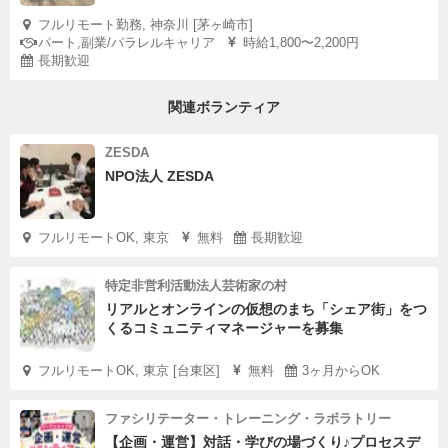
フルリモート勤務, 神奈川 [茅ヶ崎市]
パート,副業/パラレルキャリア
時給1,800〜2,200円
長期歓迎
関連ボランティア
ZESDA
NPO法人 ZESDA
フルリモートOK, 東京
無料
長期歓迎
特定非営利活動法人芸術家の村
リアルとオンラインの仮想のまち「シェア街」をつ
くるコミュニティマネージャーを募集
フルリモートOK, 東京 [台東区]
無料
3ヶ月からOK
ファシリテーター・トレーニング・ラボラトリー
【企画・運営】対話・学びの場づくり♪プロセスデ