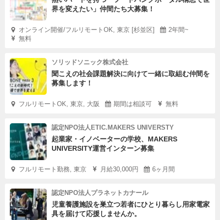
界を変えたい」仲間たち大募集！
オンライン開催/フルリモートOK, 東京 [杉並区]
2年間~
無料
ソリッドソニック株式会社
聞こえの社会課題解決に向けて一緒に取組む仲間を
募集します！
フルリモートOK, 東京, 大阪
期間は相談可
無料
認定NPO法人ETIC.MAKERS UNIVERSTY
起業家・イノベーターの学校、MAKERS
UNIVERSITY運営インターン募集
フルリモート勤務, 東京
月給30,000円
6ヶ月間
認定NPO法人プラネットカナール
児童養護施設を巣立つ若者にひとり暮らし用家電家
具を届けて応援しませんか。