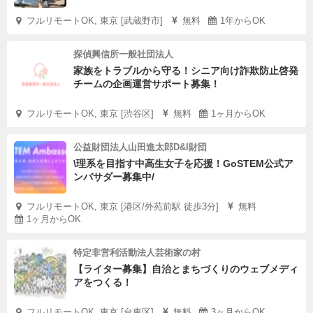
フルリモートOK, 東京 [武蔵野市]
無料
1年からOK
探偵興信所一般社団法人
家族をトラブルから守る！シニア向け詐欺防止啓発
チームの企画運営サポート募集！
フルリモートOK, 東京 [渋谷区]
無料
1ヶ月からOK
公益財団法人山田進太郎D&I財団
\理系を目指す中高生女子を応援！GoSTEM公式ア
ンバサダー募集中/
フルリモートOK, 東京 [港区/外苑前駅 徒歩3分]
無料
1ヶ月からOK
特定非営利活動法人芸術家の村
【ライター募集】自治とまちづくりのウェブメディ
アをつくる！
フルリモートOK, 東京 [台東区]
無料
3ヶ月からOK