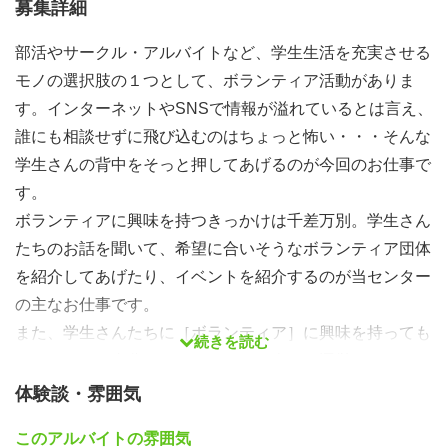
募集詳細
部活やサークル・アルバイトなど、学生生活を充実させる
モノの選択肢の１つとして、ボランティア活動がありま
す。インターネットやSNSで情報が溢れているとは言え、
誰にも相談せずに飛び込むのはちょっと怖い・・・そんな
学生さんの背中をそっと押してあげるのが今回のお仕事で
す。
ボランティアに興味を持つきっかけは千差万別。学生さん
たちのお話を聞いて、希望に合いそうなボランティア団体
を紹介してあげたり、イベントを紹介するのが当センター
の主なお仕事です。
また、学生さんたちに［ボランティア］に興味を持っても
続きを読む
らえるよう、自分たちでイベントを企画・運営もします。
自分たちが企画したイベントをきっかけに、学生さんたち
体験談・雰囲気
がボランティアに興味を持ち活動の場を広げていく姿を見
このアルバイトの雰囲気
ると、この仕事にとてもやりがいを感じることができま