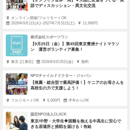
【オンライン世界一周】４大陸に友達をつくる・英
語でディスカッション・異文化交流
オンライン開催/フルリモートOK
2026年9月1日(火)~2027年7月31日(土)
11,000円
株式会社スポーツワン
【9月25日（金）】第45回東京豊洲ナイトマラソ
ン 運営ボランティア募集！
東京 [江東区]
2026年9月25日(金)
無料
NPOチャイルドドクター・ジャパン
【推薦・総合型で最高評価！】ケニアのお母さんを
高校生の力で支援しよう！
フルリモートOK
6,000円
半年からOK
認定NPO法人CLACK
東京/中野・大学生🔶困難を抱える中高生に安心で
きる居場所と挑戦を届ける！有給