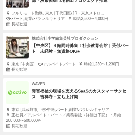
源・炭素循環市場創出プロジェクト推進
フルリモート勤務, 東京 [千代田区/JR・東京メトロ...
パート,副業/パラレルキャリア
時給2,500〜4,000円
長期歓迎
株式会社小学館集英社プロダクション
【中央区】４館同時募集！社会教育会館｜受付パー
ト｜未経験・無資格OK◎
東京 [中央区]
アルバイト,パート
時給1,230〜1,230円
長期歓迎
WAVE3
障害福祉の現場を支えるSaaSのカスタマーサクセ
ス｜吉祥寺・立ち上げ期
東京 [武蔵野市]
中途,パート,副業/パラレルキャリア
正社員／アルバイト・パート／業務委託（詳細は下記）：月給
200,000〜500,000円
長期歓迎