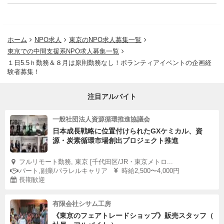
ホーム
NPO求人
東京のNPO求人募集一覧
東京での中間支援系NPO求人募集一覧
１日5.5ｈ勤務＆８月は原則勤務なし！ボランティアイベントの企画経
験者募集！
注目アルバイト
一般社団法人資源循環推進協議会
日本成長戦略に位置付けられたGXケミカル、資
源・炭素循環市場創出プロジェクト推進
フルリモート勤務, 東京 [千代田区/JR・東京メトロ...
パート,副業/パラレルキャリア
時給2,500〜4,000円
長期歓迎
有限会社シサム工房
《東京のフェアトレードショップ》販売スタッフ（