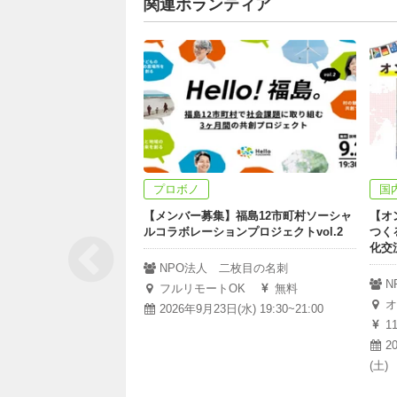
関連ボランティア
プロボノ
国
【メンバー募集】福島12市町村ソーシャ
【オ
ルコラボレーションプロジェクトvol.2
つく
化交
NPO法人 二枚目の名刺
N
フルリモートOK
無料
オ
2026年9月23日(水) 19:30~21:00
1
2
(土)