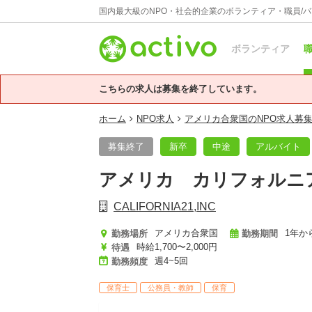
国内最大級のNPO・社会的企業のボランティア・職員/
ボランティア
職
こちらの求人は募集を終了しています。
ホーム
NPO求人
アメリカ合衆国のNPO求人募
募集終了
新卒
中途
アルバイト
アメリカ カリフォルニ
CALIFORNIA21,INC
アメリカ合衆国
1年か
勤務場所
勤務期間
時給1,700〜2,000円
待遇
週4~5回
勤務頻度
保育士
公務員・教師
保育