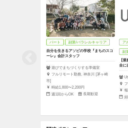
パート
副業/パラレルキャリア
ア
自分を生きるアソビの学校『まちのスコ
副
ーレ』会計スタッフ
【業
全に
遊びでまちづくりする準備室
フルリモート勤務, 神奈川 [茅ヶ崎
U
市]
フ
時給1,800〜2,200円
報
長期歓迎
週1回からOK
頻