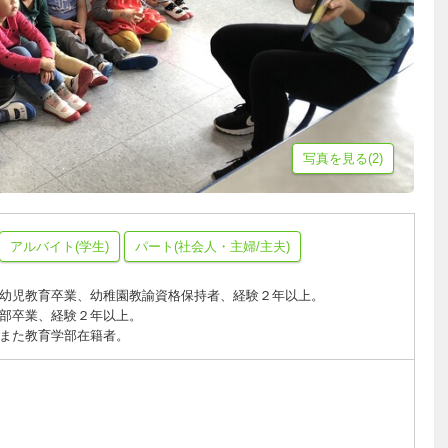
写真を見る(2)
アルバイト(学生)
パート(社会人・主婦/主夫)
幼児教育卒業、幼稚園教諭資格保持者、経験２年以上。
部卒業、経験２年以上。
また教育学部在籍者。