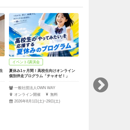
イベント/講演会
団体メンバー/継続ボラン
生
夏休み1ヶ月間！高校生向けオンライン
【法学部生必見！】中高生
個別伴走プログラム「チャオゼ！」
サポートをする団体の運営
集！
一般社団法人OWN WAY
中高生法学研究会
オンライン開催
無料
フルリモートOK
無
2026年8月1日(土)~29日(土)
半年
月1回からOK