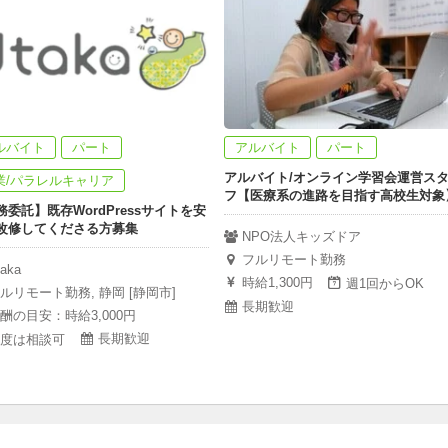
ルバイト
パート
アルバイト
パート
アルバイト/オンライン学習会運営ス
業/パラレルキャリア
フ【医療系の進路を目指す高校生対象
務委託】既存WordPressサイトを安
改修してくださる方募集
NPO法人キッズドア
フルリモート勤務
taka
時給1,300円
週1回からOK
ルリモート勤務, 静岡 [静岡市]
長期歓迎
酬の目安：時給3,000円
長期歓迎
度は相談可