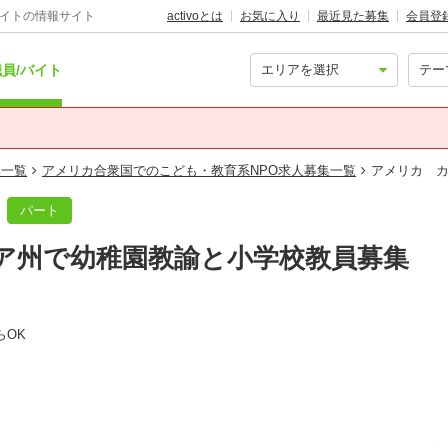
バイトの情報サイト
activoとは
お気に入り
最近見た募集
会員登
員/バイト
集一覧
アメリカ合衆国でのこども・教育系NPO求人募集一覧
アメリカ 
パート
ア州で幼稚園教諭と小学校教員募集
らOK