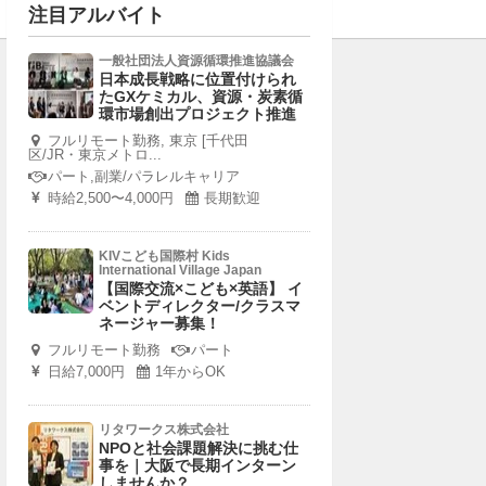
注目アルバイト
一般社団法人資源循環推進協議会
日本成長戦略に位置付けられ
たGXケミカル、資源・炭素循
環市場創出プロジェクト推進
フルリモート勤務, 東京 [千代田
区/JR・東京メトロ...
パート,副業/パラレルキャリア
時給2,500〜4,000円
長期歓迎
KIVこども国際村 Kids
International Village Japan
【国際交流×こども×英語】 イ
ベントディレクター/クラスマ
ネージャー募集！
フルリモート勤務
パート
日給7,000円
1年からOK
リタワークス株式会社
NPOと社会課題解決に挑む仕
事を｜大阪で長期インターン
しませんか？