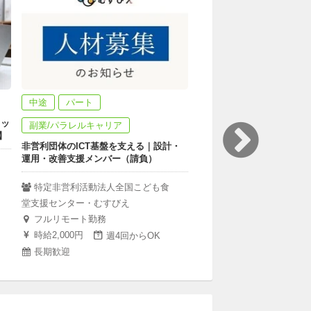
中途
パート
パート
タッ
【国際交流×こども×英語】
副業/パラレルキャリア
】
ィレクター/クラスマネー
非営利団体のICT基盤を支える｜設計・
運用・改善支援メンバー（請負）
KIVこども国際村 Kids Inte
Village Japan
特定非営利活動法人全国こども食
フルリモート勤務
堂支援センター・むすびえ
日給7,000円
頻度は
フルリモート勤務
1年からOK
時給2,000円
週4回からOK
長期歓迎