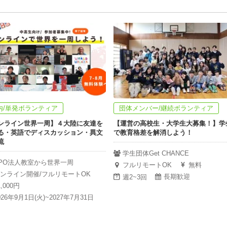
内/単発ボランティア
団体メンバー/継続ボランティア
ンライン世界一周】４大陸に友達を
【運営の高校生・大学生大募集！】学
る・英語でディスカッション・異文
で教育格差を解消しよう！
流
学生団体Get CHANCE
PO法人教室から世界一周
フルリモートOK
無料
ンライン開催/フルリモートOK
長期歓迎
週2~3回
1,000円
026年9月1日(火)~2027年7月31日