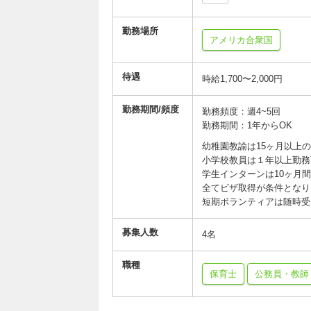
勤務場所
アメリカ合衆国
待遇
時給1,700〜2,000円
勤務期間/頻度
勤務頻度：週4~5回
勤務期間：1年からOK
幼稚園教諭は15ヶ月以上
小学校教員は１年以上勤務
学生インターンは10ヶ月
全てビザ取得が条件となり
短期ボランティアは随時受
募集人数
4名
職種
保育士
公務員・教師