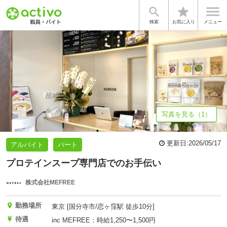


star
基本情報
体験談・雰囲気
企業情報
検索
お気に入り
メニュー
写真を見る（1）
更新日:
2026/05/17
アルバイト
パート
プロテインスープ専門店でのお手伝い
株式会社MEFREE
勤務場所
東京 [国分寺市/恋ヶ窪駅 徒歩10分]
待遇
inc MEFREE：時給1,250〜1,500円