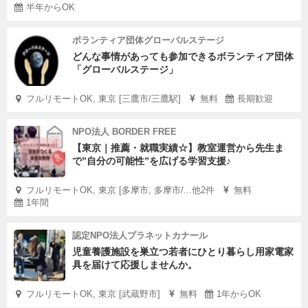
半年からOK
ボランティア団体グローバルステージ
どんな事情があっても参加できるボランティア団体
「グローバルステージ」
フルリモートOK, 東京 [三鷹市/三鷹駅]
無料
長期歓迎
NPO法人 BORDER FREE
【東京｜推薦・就職実績☆】教室運営から先生ま
で”自分の可能性”を広げる学習支援♪
フルリモートOK, 東京 [多摩市, 多摩市/...他2件
無料
1年間
認定NPO法人プラネットカナール
児童養護施設を巣立つ若者にひとり暮らし用家電家
具を届けて応援しませんか。
フルリモートOK, 東京 [武蔵野市]
無料
1年からOK