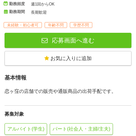
勤務頻度
週1回からOK
勤務期間
長期歓迎
未経験・初心者可
年齢不問
学歴不問
応募画面へ進む
お気に入りに追加
基本情報
恋ヶ窪の店舗での販売や通販商品の出荷手配です。
募集対象
アルバイト(学生)
パート(社会人・主婦/主夫)