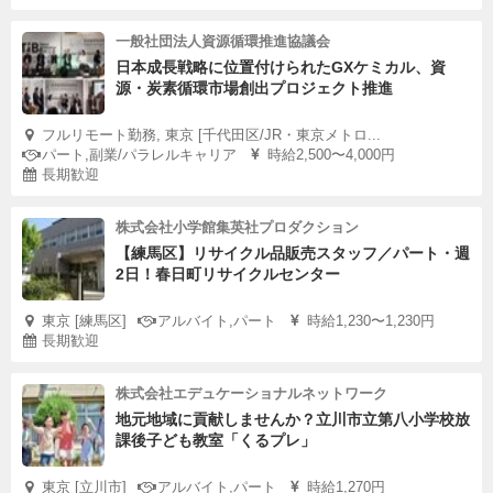
一般社団法人資源循環推進協議会
日本成長戦略に位置付けられたGXケミカル、資
源・炭素循環市場創出プロジェクト推進
フルリモート勤務, 東京 [千代田区/JR・東京メトロ...
パート,副業/パラレルキャリア
時給2,500〜4,000円
長期歓迎
株式会社小学館集英社プロダクション
【練馬区】リサイクル品販売スタッフ／パート・週
2日！春日町リサイクルセンター
東京 [練馬区]
アルバイト,パート
時給1,230〜1,230円
長期歓迎
株式会社エデュケーショナルネットワーク
地元地域に貢献しませんか？立川市立第八小学校放
課後子ども教室「くるプレ」
東京 [立川市]
アルバイト,パート
時給1,270円