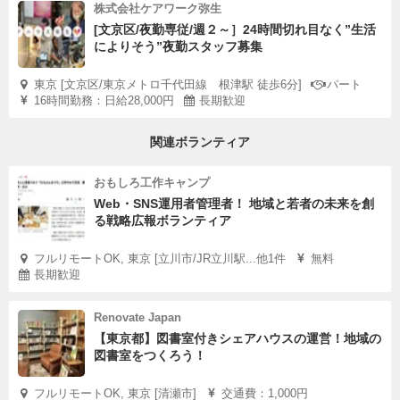
株式会社ケアワーク弥生
[文京区/夜勤専従/週２～］24時間切れ目なく”生活
によりそう”夜勤スタッフ募集
東京 [文京区/東京メトロ千代田線 根津駅 徒歩6分]
パート
16時間勤務：日給28,000円
長期歓迎
関連ボランティア
おもしろ工作キャンプ
Web・SNS運用者管理者！ 地域と若者の未来を創
る戦略広報ボランティア
フルリモートOK, 東京 [立川市/JR立川駅...他1件
無料
長期歓迎
Renovate Japan
【東京都】図書室付きシェアハウスの運営！地域の
図書室をつくろう！
フルリモートOK, 東京 [清瀬市]
交通費：1,000円