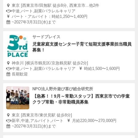
東京 [西東京市/田無駅 徒歩8分, 西東京市...他2件
中途,パート,副業/パラレルキャリア
パート・アルバイト：時給1,250〜1,400円
~2027年3月31日(水)まで
サードプレイス
児童家庭支援センター子育て短期支援事業担当職員
募集！
神奈川 [横浜市鶴見区/京急鶴見駅 徒歩2分]
中途,パート,副業/パラレルキャリア
時給1,500〜1,600円
長期歓迎
NPO法人野外遊び喜び総合研究所
【急募！！9月～常勤スタッフ】西東京市での学童
クラブ常勤・非常勤職員募集
東京 [西東京市/東伏見駅 徒歩8分]
新卒,中途,アルバイト,パート
月給220,000〜270,000円
~2027年3月31日(水)まで