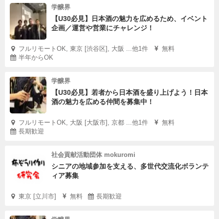
学醸界
【U30必見】日本酒の魅力を広めるため、イベント
企画／運営や営業にチャレンジ！
フルリモートOK, 東京 [渋谷区], 大阪 ...他1件
無料
半年からOK
学醸界
【U30必見】若者から日本酒を盛り上げよう！日本
酒の魅力を広める仲間を募集中！
フルリモートOK, 大阪 [大阪市], 京都 ...他1件
無料
長期歓迎
社会貢献活動団体 mokuromi
シニアの地域参加を支える、多世代交流化ボランテ
ィア募集
東京 [立川市]
無料
長期歓迎