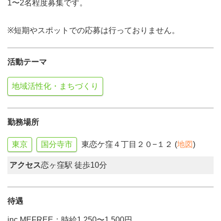
1〜2名程度募集です。
※短期やスポットでの応募は行っておりません。
活動テーマ
地域活性化・まちづくり
勤務場所
東京
国分寺市
東恋ケ窪４丁目２０−１２ (
地図
)
アクセス
恋ヶ窪駅 徒歩10分
待遇
inc MEFREE：時給1,250〜1,500円