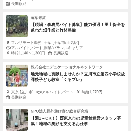
長期歓迎
蓮葉果紅
【現場・事務局バイト募集】能力優遇！里山保全を
兼ねた畑作業と竹林整備
フルリモート勤務, 千葉 [千葉市/土気駅]
アルバイト,パート,副業/パラレルキャリア
時給1,140〜1,300円
長期歓迎
株式会社エデュケーショナルネットワーク
地元地域に貢献しませんか？立川市立第四小学校放
課後子ども教室「くるプレ」
東京 [立川市]
アルバイト,パート
時給1,270円
長期歓迎
NPO法人野外遊び喜び総合研究所
【週1～OK！】西東京市の児童館運営スタッフ募
集！地域の笑顔を支えるお仕事