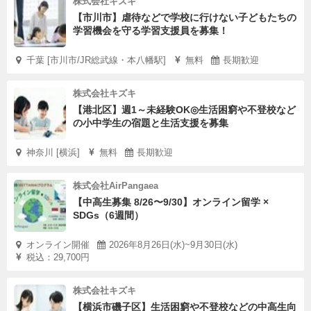
株式会社キズキ
【市川市】虐待などで学校に行けない子どもたちの
学習機会を守る学習支援員を募集！
千葉 [市川市/JR総武線・本八幡駅]
無料
長期歓迎
株式会社キズキ
【港北区】週1～未経験OK◎生活困窮や不登校など
の小中学生の宿題と生活支援を募集
神奈川 [横浜]
無料
長期歓迎
株式会社AirPangaea
【中高生募集 8/26〜9/30】オンライン留学 ×
SDGs（6週間）
オンライン開催
2026年8月26日(水)~9月30日(水)
税込：29,700円
株式会社キズキ
【横浜市磯子区】生活困窮や不登校などの中高生向