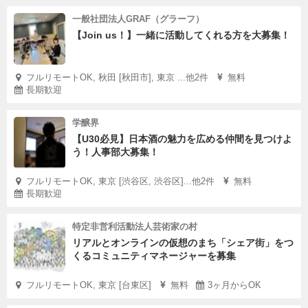
一般社団法人GRAF（グラーフ）
【Join us！】一緒に活動してくれる方を大募集！
フルリモートOK, 秋田 [秋田市], 東京 ...他2件
無料
長期歓迎
学醸界
【U30必見】日本酒の魅力を広める仲間を見つけよ
う！人事部大募集！
フルリモートOK, 東京 [渋谷区, 渋谷区]...他2件
無料
長期歓迎
特定非営利活動法人芸術家の村
リアルとオンラインの仮想のまち「シェア街」をつ
くるコミュニティマネージャーを募集
フルリモートOK, 東京 [台東区]
無料
3ヶ月からOK