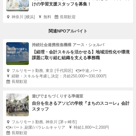
けの学習支援スタッフを募集！
神奈川 [横浜]
無料
長期歓迎
関連NPOアルバイト
持続社会連携推進機構 アース・シェルパ
【経理・会計スキルを活かせる】地域活性化や環境
課題に取り組む組織を支える事務職
フルリモート勤務, 東京 [千代田区]
中途,パート
経験・スキルを考慮し決定：月給250,000〜330,000円
長期歓迎
遊びでまちづくりする準備室
自分を生きるアソビの学校『まちのスコーレ』会計
スタッフ
フルリモート勤務, 神奈川 [茅ヶ崎市]
パート,副業/パラレルキャリア
時給1,800〜2,200円
長期歓迎