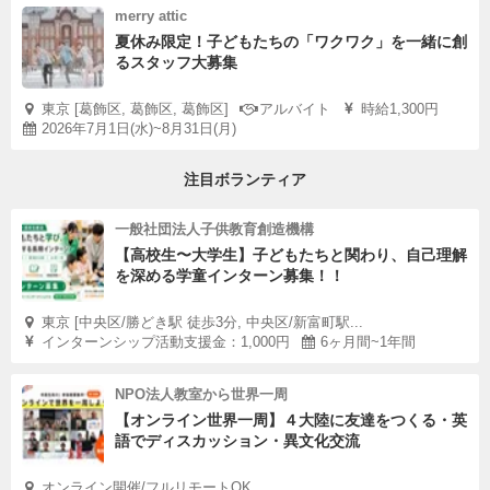
merry attic
夏休み限定！子どもたちの「ワクワク」を一緒に創
るスタッフ大募集
東京 [葛飾区, 葛飾区, 葛飾区]
アルバイト
時給1,300円
2026年7月1日(水)~8月31日(月)
注目ボランティア
一般社団法人子供教育創造機構
【高校生〜大学生】子どもたちと関わり、自己理解
を深める学童インターン募集！！
東京 [中央区/勝どき駅 徒歩3分, 中央区/新富町駅...
インターンシップ活動支援金：1,000円
6ヶ月間~1年間
NPO法人教室から世界一周
【オンライン世界一周】４大陸に友達をつくる・英
語でディスカッション・異文化交流
オンライン開催/フルリモートOK