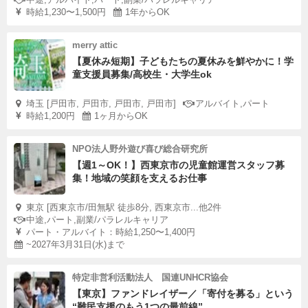
時給1,230〜1,500円
1年からOK
merry attic
【夏休み短期】子どもたちの夏休みを鮮やかに！学
童支援員募集/高校生・大学生ok
埼玉 [戸田市, 戸田市, 戸田市, 戸田市]
アルバイト,パート
時給1,200円
1ヶ月からOK
NPO法人野外遊び喜び総合研究所
【週1～OK！】西東京市の児童館運営スタッフ募
集！地域の笑顔を支えるお仕事
東京 [西東京市/田無駅 徒歩8分, 西東京市...他2件
中途,パート,副業/パラレルキャリア
パート・アルバイト：時給1,250〜1,400円
~2027年3月31日(水)まで
特定非営利活動法人 国連UNHCR協会
【東京】ファンドレイザー／「寄付を募る」という
“難民支援のもう1つの最前線”