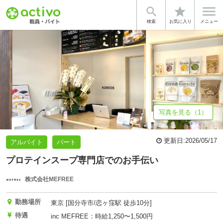


star
基本情報
体験談・雰囲気
企業情報
検索
お気に入り
メニュー
写真を見る（1）
更新日:
2026/05/17
アルバイト
パート
プロテインスープ専門店でのお手伝い
株式会社MEFREE
勤務場所
東京 [国分寺市/恋ヶ窪駅 徒歩10分]
待遇
inc MEFREE：時給1,250〜1,500円