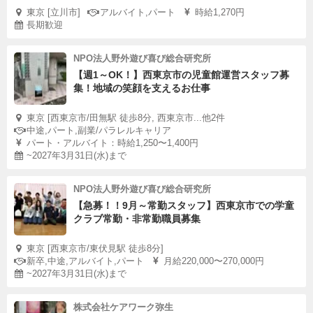
東京 [立川市]
アルバイト,パート
時給1,270円
長期歓迎
NPO法人野外遊び喜び総合研究所
【週1～OK！】西東京市の児童館運営スタッフ募
集！地域の笑顔を支えるお仕事
東京 [西東京市/田無駅 徒歩8分, 西東京市...他2件
中途,パート,副業/パラレルキャリア
パート・アルバイト：時給1,250〜1,400円
~2027年3月31日(水)まで
NPO法人野外遊び喜び総合研究所
【急募！！9月～常勤スタッフ】西東京市での学童
クラブ常勤・非常勤職員募集
東京 [西東京市/東伏見駅 徒歩8分]
新卒,中途,アルバイト,パート
月給220,000〜270,000円
~2027年3月31日(水)まで
株式会社ケアワーク弥生