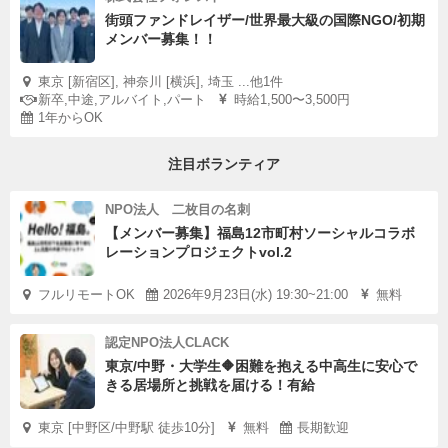
街頭ファンドレイザー/世界最大級の国際NGO/初期
メンバー募集！！
東京 [新宿区], 神奈川 [横浜], 埼玉 ...他1件
新卒,中途,アルバイト,パート
時給1,500〜3,500円
1年からOK
注目ボランティア
NPO法人 二枚目の名刺
【メンバー募集】福島12市町村ソーシャルコラボ
レーションプロジェクトvol.2
フルリモートOK
2026年9月23日(水) 19:30~21:00
無料
認定NPO法人CLACK
東京/中野・大学生🔶困難を抱える中高生に安心で
きる居場所と挑戦を届ける！有給
東京 [中野区/中野駅 徒歩10分]
無料
長期歓迎