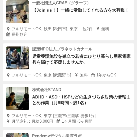
一般社団法人GRAF（グラーフ）
【Join us！】一緒に活動してくれる方を大募集！
フルリモートOK, 秋田 [秋田市], 東京 ...他2件
無料
長期歓迎
認定NPO法人プラネットカナール
児童養護施設を巣立つ若者にひとり暮らし用家電家
具を届けて応援しませんか。
フルリモートOK, 東京 [武蔵野市]
無料
1年からOK
株式会社STAND
ADHD・ASD・HSPなどの生きづらさ対策の情報ま
とめ作業（月8時間～残1名）
フルリモートOK, 東京 [三鷹市/三鷹駅 徒歩1分]
月間謝礼：月給3,000円
1ヶ月間~3ヶ月間
Pendemyデジタル教育ラボ