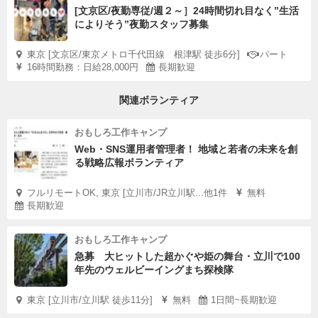
[文京区/夜勤専従/週２～］24時間切れ目なく”生活
によりそう”夜勤スタッフ募集
東京 [文京区/東京メトロ千代田線 根津駅 徒歩6分]
パート
16時間勤務：日給28,000円
長期歓迎
関連ボランティア
おもしろ工作キャンプ
Web・SNS運用者管理者！ 地域と若者の未来を創
る戦略広報ボランティア
フルリモートOK, 東京 [立川市/JR立川駅...他1件
無料
長期歓迎
おもしろ工作キャンプ
急募 大ヒットした超かぐや姫の舞台・立川で100
年先のウェルビーイングまち探検隊
東京 [立川市/立川駅 徒歩11分]
無料
1日間~長期歓迎