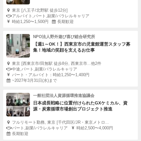
東京 [八王子/北野駅 徒歩12分]
アルバイト,パート,副業/パラレルキャリア
時給1,250〜1,500円
長期歓迎
NPO法人野外遊び喜び総合研究所
【週1～OK！】西東京市の児童館運営スタッフ募
集！地域の笑顔を支えるお仕事
東京 [西東京市/田無駅 徒歩8分, 西東京市...他2件
中途,パート,副業/パラレルキャリア
パート・アルバイト：時給1,250〜1,400円
~2027年3月31日(水)まで
一般社団法人資源循環推進協議会
日本成長戦略に位置付けられたGXケミカル、資
源・炭素循環市場創出プロジェクト推進
フルリモート勤務, 東京 [千代田区/JR・東京メトロ...
パート,副業/パラレルキャリア
時給2,500〜4,000円
長期歓迎