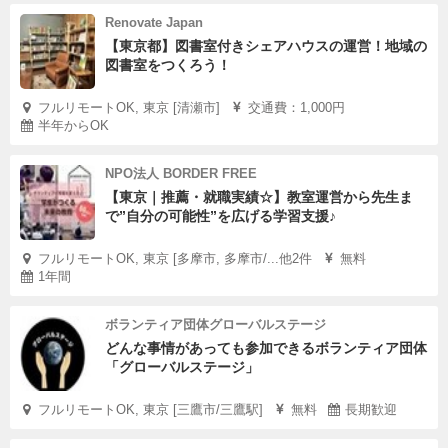
Renovate Japan
【東京都】図書室付きシェアハウスの運営！地域の
図書室をつくろう！
フルリモートOK, 東京 [清瀬市]
交通費：1,000円
半年からOK
NPO法人 BORDER FREE
【東京｜推薦・就職実績☆】教室運営から先生ま
で”自分の可能性”を広げる学習支援♪
フルリモートOK, 東京 [多摩市, 多摩市/...他2件
無料
1年間
ボランティア団体グローバルステージ
どんな事情があっても参加できるボランティア団体
「グローバルステージ」
フルリモートOK, 東京 [三鷹市/三鷹駅]
無料
長期歓迎