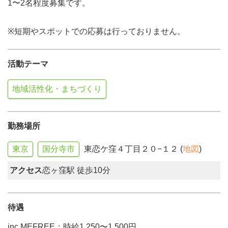
1〜2名程度募集です。
※短期やスポットでの応募は行っておりません。
活動テーマ
地域活性化・まちづくり
勤務場所
東京
国分寺市
東恋ケ窪４丁目２０−１２ (
地図
)
アクセス
恋ヶ窪駅 徒歩10分
待遇
inc MEFREE：時給1,250〜1,500円