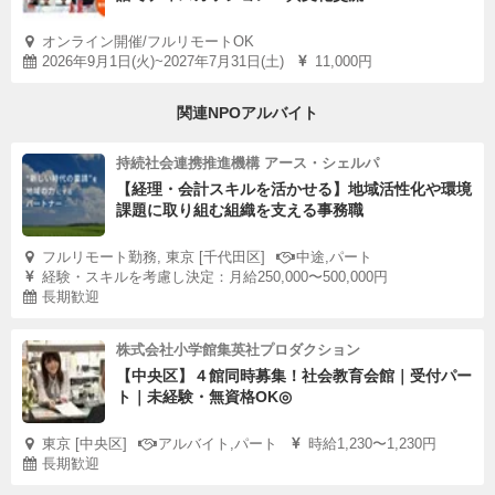
オンライン開催/フルリモートOK
2026年9月1日(火)~2027年7月31日(土)
11,000円
関連NPOアルバイト
持続社会連携推進機構 アース・シェルパ
【経理・会計スキルを活かせる】地域活性化や環境
課題に取り組む組織を支える事務職
フルリモート勤務, 東京 [千代田区]
中途,パート
経験・スキルを考慮し決定：月給250,000〜500,000円
長期歓迎
株式会社小学館集英社プロダクション
【中央区】４館同時募集！社会教育会館｜受付パー
ト｜未経験・無資格OK◎
東京 [中央区]
アルバイト,パート
時給1,230〜1,230円
長期歓迎