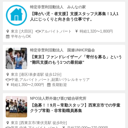
特定非営利活動法人 みんなの家
【障がい児・者支援】支援スタッフ大募集！1人1
人にじっくりと向き合う仕事です。
東京 [大田区]
アルバイト,パート
時給1,320〜1,800円
半年からOK
特定非営利活動法人 国連UNHCR協会
【東京】ファンドレイザー／「寄付を募る」という
“難民支援のもう1つの最前線”
東京 [港区/表参道駅 徒歩12分]
中途,アルバイト,パート,副業/パラレルキャリア
時給1,350〜2,000円
長期歓迎
NPO法人野外遊び喜び総合研究所
【急募！！9月～常勤スタッフ】西東京市での学童
クラブ常勤・非常勤職員募集
東京 [西東京市/東伏見駅 徒歩8分]
新卒,中途,アルバイト,パート
月給220,000〜270,000円