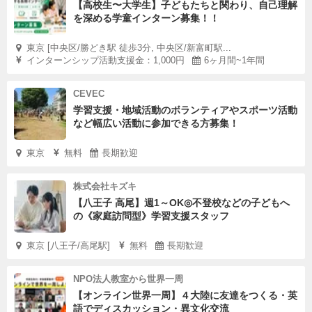
【高校生〜大学生】子どもたちと関わり、自己理解
を深める学童インターン募集！！
東京 [中央区/勝どき駅 徒歩3分, 中央区/新富町駅...
インターンシップ活動支援金：1,000円
6ヶ月間~1年間
CEVEC
学習支援・地域活動のボランティアやスポーツ活動
など幅広い活動に参加できる方募集！
東京
無料
長期歓迎
株式会社キズキ
【八王子 高尾】週1～OK◎不登校などの子どもへ
の《家庭訪問型》学習支援スタッフ
東京 [八王子/高尾駅]
無料
長期歓迎
NPO法人教室から世界一周
【オンライン世界一周】４大陸に友達をつくる・英
語でディスカッション・異文化交流