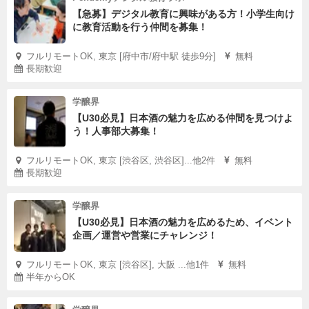
【急募】デジタル教育に興味がある方！小学生向け
に教育活動を行う仲間を募集！
フルリモートOK, 東京 [府中市/府中駅 徒歩9分]
無料
長期歓迎
学醸界
【U30必見】日本酒の魅力を広める仲間を見つけよ
う！人事部大募集！
フルリモートOK, 東京 [渋谷区, 渋谷区]...他2件
無料
長期歓迎
学醸界
【U30必見】日本酒の魅力を広めるため、イベント
企画／運営や営業にチャレンジ！
フルリモートOK, 東京 [渋谷区], 大阪 ...他1件
無料
半年からOK