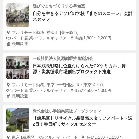
遊びでまちづくりする準備室
自分を生きるアソビの学校『まちのスコーレ』会計
スタッフ
フルリモート勤務, 神奈川 [茅ヶ崎市]
パート,副業/パラレルキャリア
時給1,800〜2,200円
長期歓迎
一般社団法人資源循環推進協議会
日本成長戦略に位置付けられたGXケミカル、資
源・炭素循環市場創出プロジェクト推進
フルリモート勤務, 東京 [千代田区/JR・東京メトロ...
パート,副業/パラレルキャリア
時給2,500〜4,000円
長期歓迎
株式会社小学館集英社プロダクション
【練馬区】リサイクル品販売スタッフ／パート・週
2日！春日町リサイクルセンター
東京 [練馬区]
アルバイト,パート
時給1,230〜1,230円