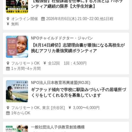
【勉強会】社会課題を仕事にする方法とは？/ボラ
ンティア継続の限界【大学生対象】
オンライン開催
2026年8月6日(木) 21:00~22:00,他1日程
無料
NPOチャイルドドクター・ジャパン
【8月14日締切】志望理由書が最強になる高校生が
挑むアフリカ最強実績ボランティア
フルリモートOK
全12回 1回：4,500円
1ヶ月間~4ヶ月間
NPO法人日本教育再興連盟(ROJE)
ギフテッド傾向で学校に馴染みづらい子の居場所づ
くりをしてくれる方を募集しています
フルリモートOK, 東京 [渋谷区]
3,000〜6,000円
1年からOK
一般社団法人子供教育創造機構