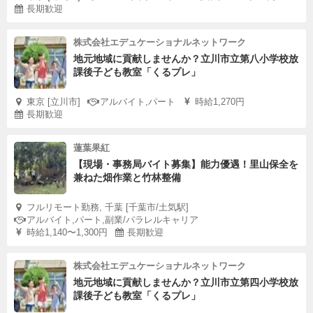
長期歓迎
株式会社エデュケーショナルネットワーク
地元地域に貢献しませんか？立川市立第八小学校放
課後子ども教室「くるプレ」
東京 [立川市]
アルバイト,パート
時給1,270円
長期歓迎
蓮葉果紅
【現場・事務局バイト募集】能力優遇！里山保全を
兼ねた畑作業と竹林整備
フルリモート勤務, 千葉 [千葉市/土気駅]
アルバイト,パート,副業/パラレルキャリア
時給1,140〜1,300円
長期歓迎
株式会社エデュケーショナルネットワーク
地元地域に貢献しませんか？立川市立第四小学校放
課後子ども教室「くるプレ」