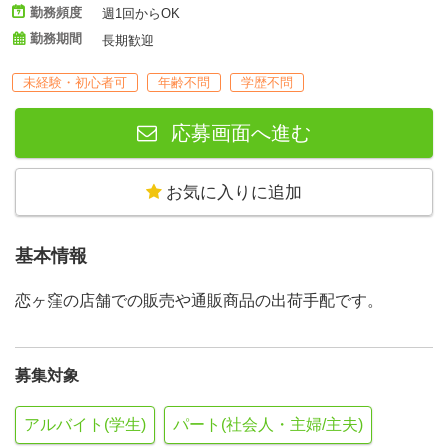
勤務頻度
週1回からOK
勤務期間
長期歓迎
未経験・初心者可
年齢不問
学歴不問
応募画面へ進む
お気に入りに追加
基本情報
恋ヶ窪の店舗での販売や通販商品の出荷手配です。
募集対象
アルバイト(学生)
パート(社会人・主婦/主夫)