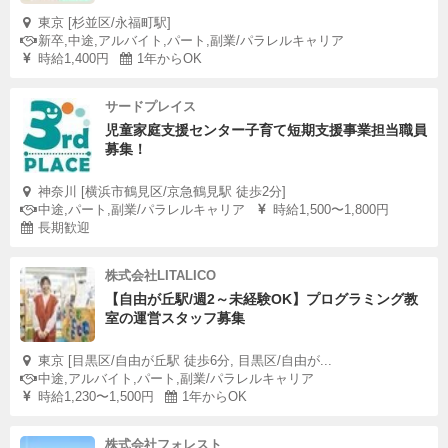
東京 [杉並区/永福町駅]
新卒,中途,アルバイト,パート,副業/パラレルキャリア
時給1,400円
1年からOK
サードプレイス
児童家庭支援センター子育て短期支援事業担当職員
募集！
神奈川 [横浜市鶴見区/京急鶴見駅 徒歩2分]
中途,パート,副業/パラレルキャリア
時給1,500〜1,800円
長期歓迎
株式会社LITALICO
【自由が丘駅/週2～未経験OK】プログラミング教
室の運営スタッフ募集
東京 [目黒区/自由が丘駅 徒歩6分, 目黒区/自由が...
中途,アルバイト,パート,副業/パラレルキャリア
時給1,230〜1,500円
1年からOK
株式会社フォレスト