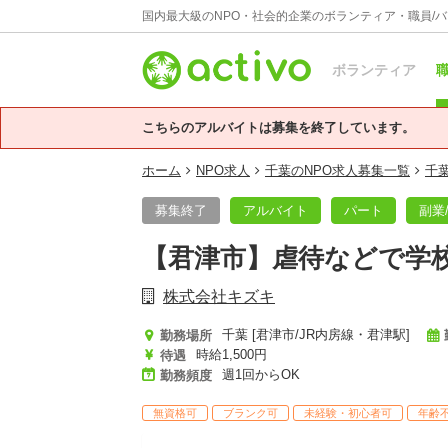
国内最大級のNPO・社会的企業のボランティア・職員/
ボランティア
職
こちらのアルバイトは募集を終了しています。
ホーム
NPO求人
千葉のNPO求人募集一覧
千
募集終了
アルバイト
パート
副業
【君津市】虐待などで学
株式会社キズキ
千葉 [君津市/JR内房線・君津駅]
勤務場所
時給1,500円
待遇
週1回からOK
勤務頻度
無資格可
ブランク可
未経験・初心者可
年齢