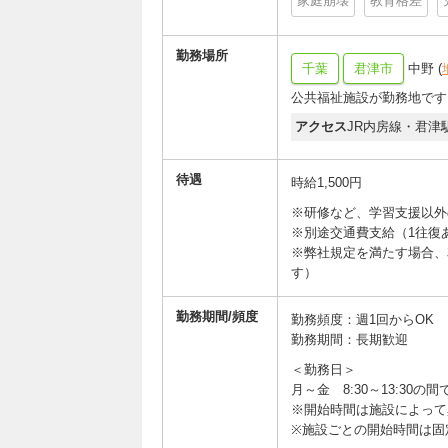
家庭崩壊
教育格差
勤務場所
千葉
君津市
中野 (
公共福祉施設が勤務地です
アクセス
JR内房線・君津
待遇
時給1,500円
※研修など、学習支援以外の
※別途交通費支給（1往復あ
※弊社規定を満たす場合、
す）
勤務期間/頻度
勤務頻度：週1回からOK
勤務期間：長期歓迎
＜勤務日＞
月～金 8:30～13:30の
※開始時間は施設によって
※施設ごとの開始時間は固