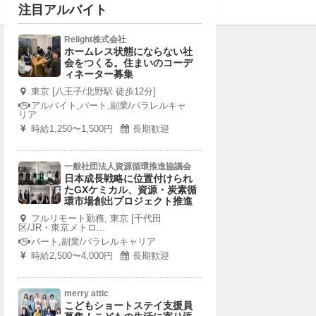
注目アルバイト
Relight株式会社
ホームレス状態にならない社
会をつくる。住まいのコーデ
ィネーター募集
東京 [八王子/北野駅 徒歩12分]
アルバイト,パート,副業/パラレルキャ
リア
時給1,250〜1,500円
長期歓迎
一般社団法人資源循環推進協議会
日本成長戦略に位置付けられ
たGXケミカル、資源・炭素循
環市場創出プロジェクト推進
フルリモート勤務, 東京 [千代田
区/JR・東京メトロ...
パート,副業/パラレルキャリア
時給2,500〜4,000円
長期歓迎
merry attic
こどもショートステイ支援員