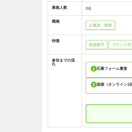
募集人数
8名
職種
公務員・教師
特徴
無資格可
ブランク可
参加までの流
れ
1
応募フォーム審査
2
面接（オンライン1