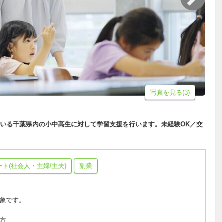
写真を見る(3)
いる千葉県内の小中高生に対して学習支援を行います。未経験OK／交
ート(社会人・主婦/主夫)
副業
象です。
方