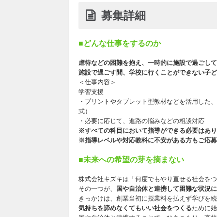
募集詳細
■どんな仕事をするのか
虐待などの困難を抱え、一時的に施設で過ごして
施設で過ごす間、学校に行くことができない子ど
＜仕事内容＞
学習支援
・プリントやタブレット型教材などを活用した、
式）
・必要に応じて、進路の悩みなどの相談対応
※すべての科目において指導ができる必要はあり
※指導レベルや対応教科に不安がある方もご応募
■未来への希望の芽を摘まない
株式会社キズキは「何度でもやり直せる社会をつ
その一つが、
国や自治体と連携して困難な状況に
きっかけは、創業当初に授業料を払えず学びを続
気持ちを諦めなくてもいい社会をつくる
ために始