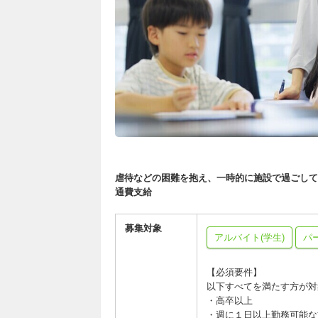
虐待などの困難を抱え、一時的に施設で過ごして
通費支給
募集対象
アルバイト(学生)
パ
【必須要件】
以下すべてを満たす方が対
・高卒以上
・週に１日以上勤務可能な