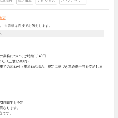
児童虐待
経済格差
子育て/育児
シングルマザー
地図
)
。 ※詳細は面接でお伝えします。
駅
業務については時給1,140円
たり上限1,500円）
車での通勤可（車通勤の場合、規定に基づき車通勤手当を支給しま
間で3時間半を予定
異なります。
定です。