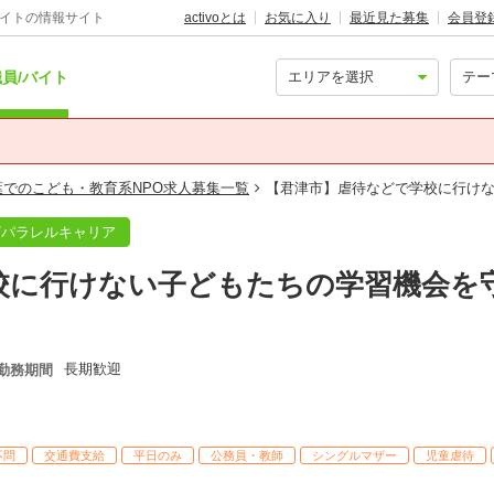
バイトの情報サイト
activoとは
お気に入り
最近見た募集
会員登
員/バイト
葉でのこども・教育系NPO求人募集一覧
【君津市】虐待などで学校に行け
/パラレルキャリア
校に行けない子どもたちの学習機会を
長期歓迎
勤務期間
不問
交通費支給
平日のみ
公務員・教師
シングルマザー
児童虐待