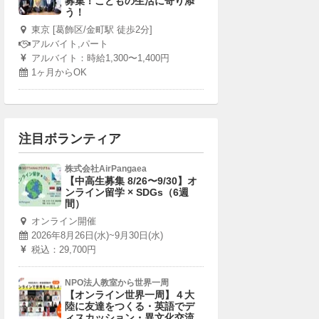
募集！こどもの生活に寄り添
う！
東京 [葛飾区/金町駅 徒歩2分]
アルバイト,パート
アルバイト：時給1,300〜1,400円
1ヶ月からOK
注目ボランティア
株式会社AirPangaea
【中高生募集 8/26〜9/30】オ
ンライン留学 × SDGs（6週
間）
オンライン開催
2026年8月26日(水)~9月30日(水)
税込：29,700円
NPO法人教室から世界一周
【オンライン世界一周】４大
陸に友達をつくる・英語でデ
ィスカッション・異文化交流