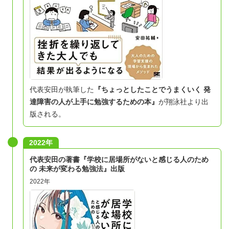
代表安田が執筆した
『
ちょっとしたことでうまくいく 発
達障害の人が上手に勉強するための本
』
が翔泳社より出
版される。
2022年
代表安田の著書『学校に居場所がないと感じる人のため
の 未来が変わる勉強法』出版
2022年