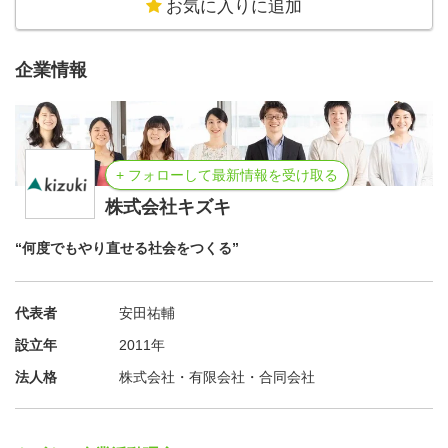
お気に入りに追加
・アドバイザー制度
特に支援が難しい子どもたちに関しては、教育・福祉・心
企業情報
理などの有資格者・専門家からなるアドバイザー会議に
て、その子どもたちの支援の方針を議論します。
支援の方針に迷った際などには、アドバイザー会議で担当
する子どもたちに関する相談ができます。
+ フォローして最新情報を受け取る
株式会社キズキ
“何度でもやり直せる社会をつくる”
代表者
安田祐輔
設立年
2011年
法人格
株式会社・有限会社・合同会社