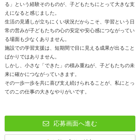
る」という経験そのものが、子どもたちにとって大きな支
サポート体制が充実していますので、未経験でも安心して
えになると感じました。
活動に参加することができます。
生活の見通しが立ちにくい状況だからこそ、学習という日
常の営みが子どもたちの心の安定や安心感につながってい
・研修
る場面も少なくありません。
まず初回勤務日までに入職時研修を受けていただきます。
施設での学習支援は、短期間で目に見える成果が出ること
経験豊富なスタッフ・講師から、学習支援と心のサポート
ばかりではありません。
のために必要な知識を学ぶことができます。
しかし、小さな「できた」の積み重ねが、子どもたちの未
その後もご勤務の状況により、必要に応じて研修を設けさ
来に確かにつながっていきます。
せていただいています。
その一歩一歩を共に喜び支え続けられることが、私にとっ
てのこの仕事の大きなやりがいです。
・社内相談窓口
支援の経験が豊富な社員スタッフと、いつでも相談ができ
る体制が整っています。
自分が教える子どもたちについて何か困ったことがあれ
応募画面へ進む
ば、気軽に教室責任者に相談することができます。