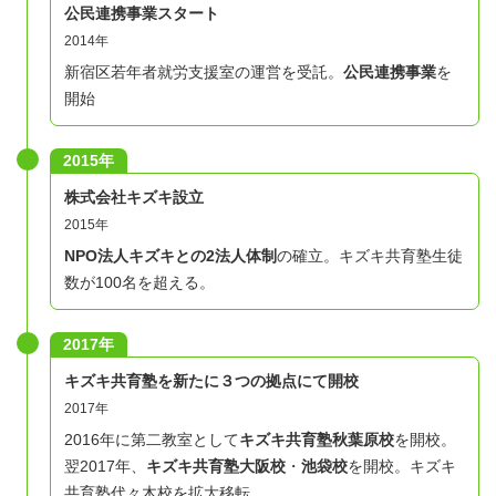
公民連携事業スタート
2014年
新宿区若年者就労支援室の運営を受託。
公民連携事業
を
開始
2015年
株式会社キズキ設立
2015年
NPO法人キズキとの2法人体制
の確立。キズキ共育塾生徒
数が100名を超える。
2017年
キズキ共育塾を新たに３つの拠点にて開校
2017年
2016年に第二教室として
キズキ共育塾秋葉原校
を開校。
翌2017年、
キズキ共育塾大阪校
・
池袋校
を開校。キズキ
共育塾代々木校を拡大移転。