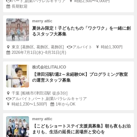
パート,副業/パラレルキャリア
時給2,500〜4,000円
長期歓迎
merry attic
夏休み限定！子どもたちの「ワクワク」を一緒に創
るスタッフ大募集
東京 [葛飾区, 葛飾区, 葛飾区]
アルバイト
時給1,300円
2026年7月1日(水)~8月31日(月)
株式会社LITALICO
【津田沼駅/週2～未経験OK】プログラミング教室
の運営スタッフ募集
千葉 [船橋市/津田沼駅 徒歩3分]
アルバイト,パート,副業/パラレルキャリア
時給1,230〜1,500円
1年からOK
merry attic
【こどもショートステイ支援員募集】朝も夜もお泊
まりも、生活の延長に居場所と安心を