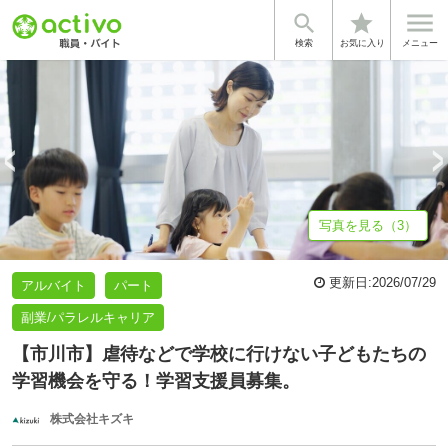


star
基本情報
募集詳細
体験談・雰囲気
企業情報
検索
お気に入り
メニュー
写真を見る（3）
更新日:
2026/07/29
アルバイト
パート
副業/パラレルキャリア
【市川市】虐待などで学校に行けない子どもたちの
学習機会を守る！学習支援員募集。
株式会社キズキ