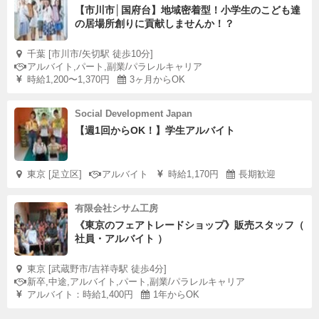
【市川市│国府台】地域密着型！小学生のこども達
の居場所創りに貢献しませんか！？
千葉 [市川市/矢切駅 徒歩10分]
アルバイト,パート,副業/パラレルキャリア
時給1,200〜1,370円
3ヶ月からOK
Social Development Japan
【週1回からOK！】学生アルバイト
東京 [足立区]
アルバイト
時給1,170円
長期歓迎
有限会社シサム工房
《東京のフェアトレードショップ》販売スタッフ（
社員・アルバイト ）
東京 [武蔵野市/吉祥寺駅 徒歩4分]
新卒,中途,アルバイト,パート,副業/パラレルキャリア
アルバイト：時給1,400円
1年からOK