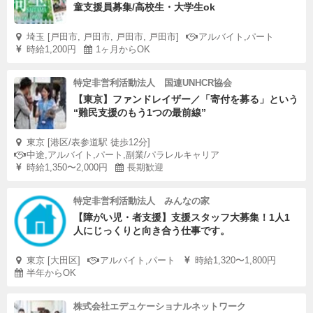
童支援員募集/高校生・大学生ok
埼玉 [戸田市, 戸田市, 戸田市, 戸田市]
アルバイト,パート
時給1,200円
1ヶ月からOK
特定非営利活動法人 国連UNHCR協会
【東京】ファンドレイザー／「寄付を募る」という
“難民支援のもう1つの最前線”
東京 [港区/表参道駅 徒歩12分]
中途,アルバイト,パート,副業/パラレルキャリア
時給1,350〜2,000円
長期歓迎
特定非営利活動法人 みんなの家
【障がい児・者支援】支援スタッフ大募集！1人1
人にじっくりと向き合う仕事です。
東京 [大田区]
アルバイト,パート
時給1,320〜1,800円
半年からOK
株式会社エデュケーショナルネットワーク