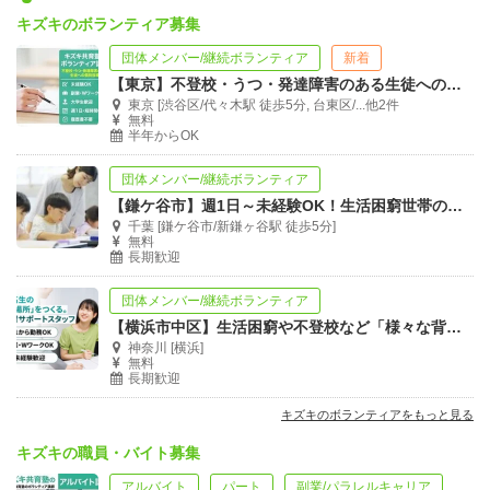
キズキのボランティア募集
団体メンバー/継続ボランティア
新着
【東京】不登校・うつ・発達障害のある生徒への完全1対1個別指導塾講師を募集
東京 [渋谷区/代々木駅 徒歩5分, 台東区/...他2件
無料
半年からOK
団体メンバー/継続ボランティア
【鎌ケ谷市】週1日～未経験OK！生活困窮世帯の子ども向け《少人数型》学習サポート
千葉 [鎌ケ谷市/新鎌ヶ谷駅 徒歩5分]
無料
長期歓迎
団体メンバー/継続ボランティア
【横浜市中区】生活困窮や不登校など「様々な背景」のある中高生のための学習支援講師
神奈川 [横浜]
無料
長期歓迎
キズキのボランティアをもっと見る
キズキの職員・バイト募集
アルバイト
パート
副業/パラレルキャリア