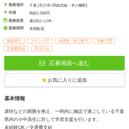
勤務場所
千葉 [市川市/JR総武線・本八幡駅]
待遇
時給1,500円
勤務頻度
週1回からOK
勤務期間
長期歓迎
無資格可
ブランク可
未経験・初心者可
年齢不問
交通費支給
平日のみ
応募画面へ進む
お気に入りに追加
基本情報
虐待などの困難を抱え、一時的に施設で過ごしている千葉
県内の小中高生に対して学習支援を行います。
未経験OK／交通費支給