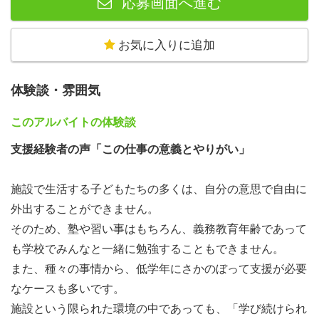
応募画面へ進む
理念に、教育・福祉分野で様々な事業を展開しています。
その一つが、
国や自治体と連携して困難な状況にある子ど
お気に入りに追加
も・若者を支援する公民連携事業
です。
体験談・雰囲気
きっかけは、創業当初に授業料を払えず学びを続けられな
かった生徒の存在です。
このアルバイトの体験談
支援経験者の声
「この仕事の意義とやりがい」
「学びたい」「成長したい」という気持ちを諦めなくても
いい社会をつくる
ために始まりました。
施設で生活する子どもたちの多くは、自分の意思で自由に
外出することができません。
国や自治体と連携することで、ひきこもり・高校中退・障
そのため、塾や習い事はもちろん、義務教育年齢であって
害・生活困窮・ひとり親・虐待・非行など、多様な困難を
も学校でみんなと一緒に勉強することもできません。
抱える方々へ無償で支援を届けています。
また、種々の事情から、低学年にさかのぼって支援が必要
なケースも多いです。
施設という限られた環境の中であっても、「学び続けられ
■「未経験でも安心」な理由