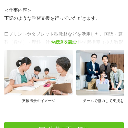
＜仕事内容＞
下記のような学習支援を行っていただきます。
❒プリントやタブレット型教材などを活用した、国語・算
続きを読む
数（数学）・理科・社会・英語の教科学習指導（少人数形
式）
❒必要に応じて、進路の悩みなどの相談対応
※すべての科目において指導ができる必要はありません。
※指導レベルや対応教科に不安がある方もご応募くださ
い。
支援風景のイメージ
チームで協力して支援を届
■未来への希望の芽を摘まない
株式会社キズキは「何度でもやり直せる社会をつくる」を