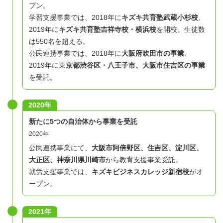
プン。
学習支援事業では、2018年に
キズキ共育塾武蔵小杉校
、
2019年に
キズキ共育塾吉祥寺校・横浜校
を開校。生徒数
は550名を超える。
公民連携事業では、2018年に
大阪府吹田市の事業
、
2019年に東
京都渋谷区・八王子市、大阪市住吉区の事業
を受託。
2020年
新たに5つの自治体から事業を受託
2020年
公民連携事業にて、
大阪市阿倍野区、住吉区、淀川区、
大正区、神奈川県川崎市
から教育支援事業受託。
就労支援事業では、
キズキビジネスカレッジ新宿校
がオ
ープン。
2021年