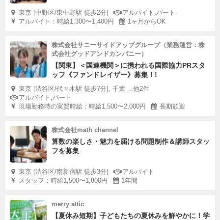
東京 [中野区/東中野駅 徒歩2分]
アルバイト,パート
アルバイト：時給1,300〜1,400円
1ヶ月からOK
株式会社サニーサイドアップグループ（業務運営：株
式会社グッドアンドカンパニー）
【関東】＜国連機関＞に携われる国際協力PRスタ
ッフ《ファンドレイザー》募集！!
東京 [渋谷区/代々木駅 徒歩7分], 千葉 ...他2件
アルバイト,パート
現場勤務時の実質時給：時給1,500〜2,000円
長期歓迎
株式会社math channel
算数の楽しさ・魅力を届ける問題制作＆講師スタッ
フを募集
東京 [渋谷区/南新宿駅 徒歩3分]
アルバイト
スタッフ：時給1,500〜1,800円
1年間
merry attic
【夏休み短期】子どもたちの夏休みを鮮やかに！学