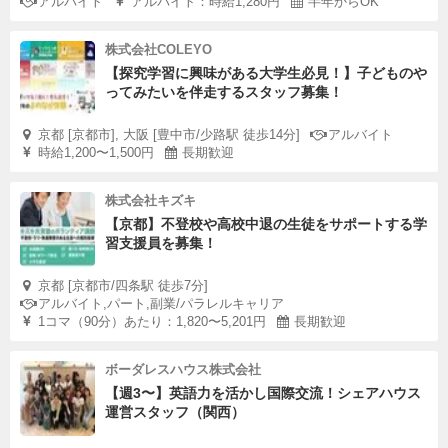
アルバイト
アルバイト：時給1,280円
半年からOK
株式会社COLEYO
【探究学習に興味がある大学生必見！】子どものや
ってみたいを伴走するスタッフ募集！
京都 [京都市], 大阪 [豊中市/少路駅 徒歩14分]
アルバイト
時給1,200〜1,500円
長期歓迎
株式会社キズキ
【京都】不登校や高校中退の生徒をサポートする学
習支援員を募集！
京都 [京都市/四条駅 徒歩7分]
アルバイト,パート,副業/パラレルキャリア
1コマ（90分）あたり：1,820〜5,201円
長期歓迎
ボーダレスハウス株式会社
【週3〜】英語力を活かし国際交流！シェアハウス
運営スタッフ（関西）