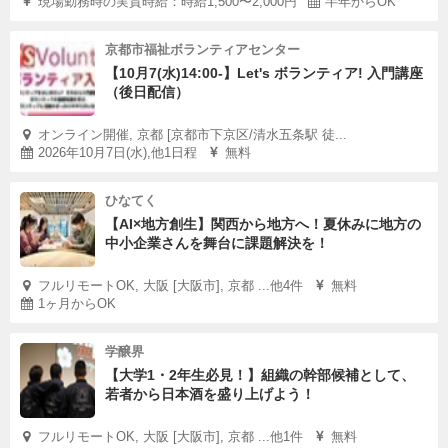
現場勤務時の実質時給：時給1,500〜2,000円
半年からOK
京都市福祉ボランティアセンター
【10月7(水)14:00-】Let's ボランティア! 入門講座
（後日配信）
オンライン開催, 京都 [京都市下京区/清水五条駅 徒...
2026年10月7日(水),他1日程
無料
ひなてく
【AI×地方創生】関西から地方へ！夏休みに地方の
中小企業さんを舞台に課題解決を！
フルリモートOK, 大阪 [大阪市], 京都 ...他4件
無料
1ヶ月からOK
学醸界
【大学1・2年生必見！】組織の幹部候補として、
若者から日本酒を盛り上げよう！
フルリモートOK, 大阪 [大阪市], 京都 ...他1件
無料