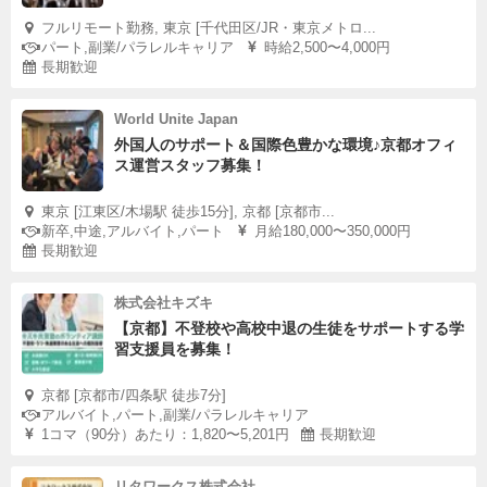
フルリモート勤務, 東京 [千代田区/JR・東京メトロ...
パート,副業/パラレルキャリア
時給2,500〜4,000円
長期歓迎
World Unite Japan
外国人のサポート＆国際色豊かな環境♪京都オフィ
ス運営スタッフ募集！
東京 [江東区/木場駅 徒歩15分], 京都 [京都市...
新卒,中途,アルバイト,パート
月給180,000〜350,000円
長期歓迎
株式会社キズキ
【京都】不登校や高校中退の生徒をサポートする学
習支援員を募集！
京都 [京都市/四条駅 徒歩7分]
アルバイト,パート,副業/パラレルキャリア
1コマ（90分）あたり：1,820〜5,201円
長期歓迎
リタワークス株式会社