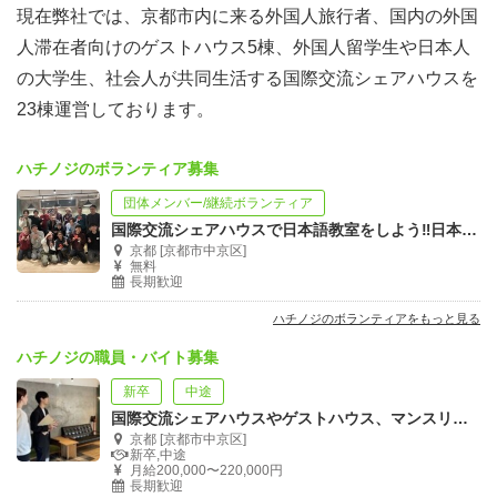
現在弊社では、京都市内に来る外国人旅行者、国内の外国
人滞在者向けのゲストハウス5棟、外国人留学生や日本人
の大学生、社会人が共同生活する国際交流シェアハウスを
23棟運営しております。
ハチノジのボランティア募集
団体メンバー/継続ボランティア
国際交流シェアハウスで日本語教室をしよう‼︎日本語教師募集‼︎
京都 [京都市中京区]
無料
長期歓迎
ハチノジのボランティアをもっと見る
ハチノジの職員・バイト募集
新卒
中途
国際交流シェアハウスやゲストハウス、マンスリーアパートのオペレーション業務
京都 [京都市中京区]
新卒,中途
月給200,000〜220,000円
長期歓迎