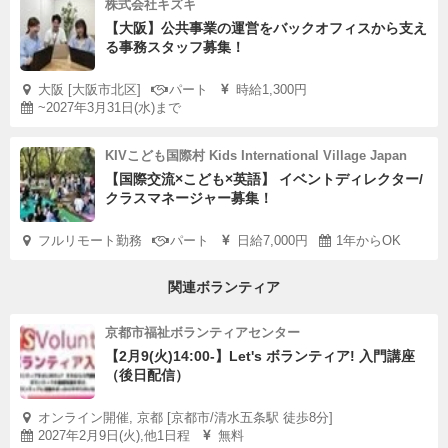
株式会社キズキ
【大阪】公共事業の運営をバックオフィスから支え
る事務スタッフ募集！
大阪 [大阪市北区]
パート
時給1,300円
~2027年3月31日(水)まで
KIVこども国際村 Kids International Village Japan
【国際交流×こども×英語】 イベントディレクター/
クラスマネージャー募集！
フルリモート勤務
パート
日給7,000円
1年からOK
関連ボランティア
京都市福祉ボランティアセンター
【2月9(火)14:00-】Let's ボランティア! 入門講座
（後日配信）
オンライン開催, 京都 [京都市/清水五条駅 徒歩8分]
2027年2月9日(火),他1日程
無料