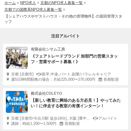
ホーム
NPO求人
京都のNPO求人募集一覧
京都での国際系NPO求人募集一覧
【シェアハウスやゲストハウス・その他の管理物件】の巡回管理スタ
ッフ
注目アルバイト
有限会社シサム工房
《フェアトレードブランド 卸部門の営業スタッ
フ・営業サポート募集！》
京都 [京都市]
新卒,中途,パート,副業/パラレルキャリア
週5日8時間勤務の場合：月給225,000〜270,000円
長期歓迎
株式会社COLEYO
【新しい教育に興味のある方必見！】やってみた
い！に伴走する教室の有償インターン！
京都 [京都市/今出川駅 徒歩19分], 大阪 [豊中...
アルバイト
講師：時給1,200〜1,500円
長期歓迎