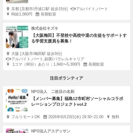
京都 [京都市/丹波口駅 徒歩15分]
アルバイト,パート
時給1,060円
長期歓迎
株式会社キズキ
【大阪梅田】不登校や高校中退の生徒をサポートす
る学習支援員を募集！
大阪 [大阪市/梅田駅 徒歩9分]
アルバイト,パート,副業/パラレルキャリア
1コマ（90分）あたり：1,840〜5,300円
長期歓迎
注目ボランティア
NPO法人 二枚目の名刺
【メンバー募集】福島12市町村ソーシャルコラボ
レーションプロジェクトvol.2
フルリモートOK
2026年9月23日(水) 19:30~21:00
無料
NPO法人アスデッサン