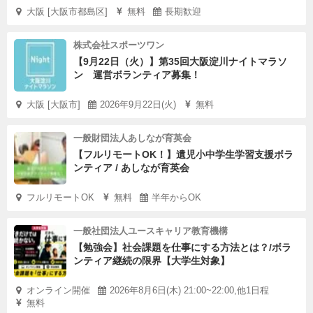
大阪 [大阪市都島区]
無料
長期歓迎
株式会社スポーツワン
【9月22日（火）】第35回大阪淀川ナイトマラソ
ン 運営ボランティア募集！
大阪 [大阪市]
2026年9月22日(火)
無料
一般財団法人あしなが育英会
【フルリモートOK！】遺児小中学生学習支援ボラ
ンティア / あしなが育英会
フルリモートOK
無料
半年からOK
一般社団法人ユースキャリア教育機構
【勉強会】社会課題を仕事にする方法とは？/ボラ
ンティア継続の限界【大学生対象】
オンライン開催
2026年8月6日(木) 21:00~22:00,他1日程
無料