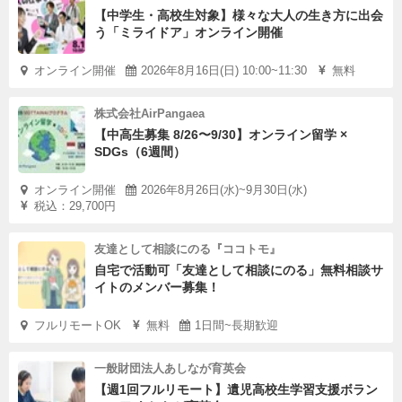
【中学生・高校生対象】様々な大人の生き方に出会
う「ミライドア」オンライン開催
オンライン開催
2026年8月16日(日) 10:00~11:30
無料
株式会社AirPangaea
【中高生募集 8/26〜9/30】オンライン留学 ×
SDGs（6週間）
オンライン開催
2026年8月26日(水)~9月30日(水)
税込：29,700円
友達として相談にのる『ココトモ』
自宅で活動可「友達として相談にのる」無料相談サ
イトのメンバー募集！
フルリモートOK
無料
1日間~長期歓迎
一般財団法人あしなが育英会
【週1回フルリモート】遺児高校生学習支援ボラン