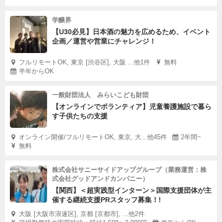
学醸界
【U30必見】日本酒の魅力を広めるため、イベント
企画／運営や営業にチャレンジ！
フルリモートOK, 東京 [渋谷区], 大阪 ...他1件
無料
半年からOK
一般財団法人 みらいこども財団
【オンラインでボランティア】児童養護施設で暮ら
す子供たちの支援
オンライン開催/フルリモートOK, 東京, 大...他45件
2年間~
無料
株式会社サニーサイドアップグループ（業務運営：株
式会社グッドアンドカンパニー）
【関西】＜超実践型インターン＞国際支援団体が主
催する継続支援PRスタッフ募集！!
大阪 [大阪市浪速区], 京都 [京都市], ...他2件