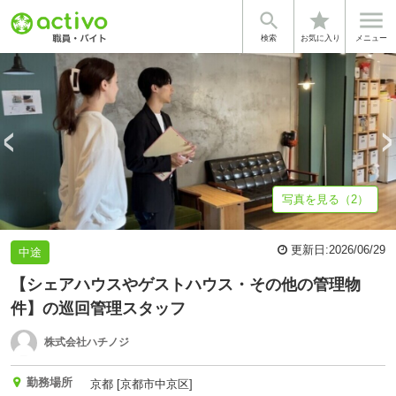


star
基本情報
募集詳細
体験談・雰囲気
企業情報
検索
お気に入り
メニュー
写真を見る（2）
更新日:
2026/06/29
中途
【シェアハウスやゲストハウス・その他の管理物
件】の巡回管理スタッフ
株式会社ハチノジ
勤務場所
京都 [京都市中京区]