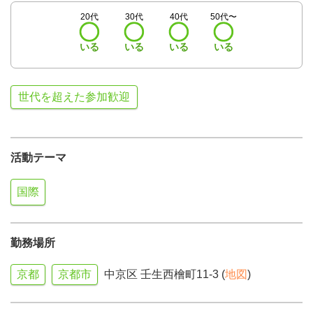
20代
30代
40代
50代〜
いる
いる
いる
いる
世代を超えた参加歓迎
活動テーマ
国際
勤務場所
京都
京都市
中京区 壬生西檜町11-3 (
地図
)