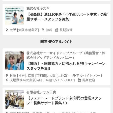
株式会社キズキ
【都島区】週1日OK◎「小学生サポート事業」の宿
題サポートスタッフを募集
大阪 [大阪市都島区]
無料
長期歓迎
関連NPOアルバイト
株式会社サニーサイドアップグループ（業務運営：株
式会社グッドアンドカンパニー）
【関西】＜国際協力＞に携われるPRキャンペーン
スタッフ募集!!
兵庫 [神戸], 京都 [京都市], 大阪 [...他2件
アルバイト,パート
現場勤務時の実質時給：時給1,500〜2,000円
長期歓迎
有限会社シサム工房
《フェアトレードブランド 卸部門の営業スタッ
フ・営業サポート募集！》