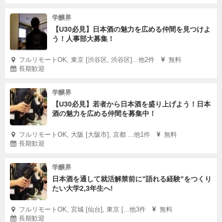
学醸界
【U30必見】日本酒の魅力を広める仲間を見つけよ
う！人事部大募集！
フルリモートOK, 東京 [渋谷区, 渋谷区]...他2件
無料
長期歓迎
学醸界
【U30必見】若者から日本酒を盛り上げよう！日本
酒の魅力を広める仲間を募集中！
フルリモートOK, 大阪 [大阪市], 京都 ...他1件
無料
長期歓迎
学醸界
日本酒を通して就活解禁前に”語れる経験”をつくり
たい大学2,3年生へ!
フルリモートOK, 宮城 [仙台], 東京 [...他3件
無料
長期歓迎