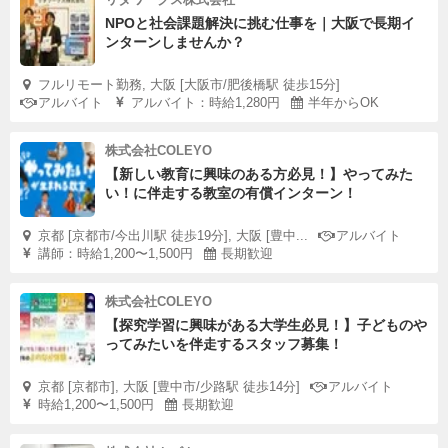
NPOと社会課題解決に挑む仕事を｜大阪で長期イ
ンターンしませんか？
フルリモート勤務, 大阪 [大阪市/肥後橋駅 徒歩15分]
アルバイト
アルバイト：時給1,280円
半年からOK
株式会社COLEYO
【新しい教育に興味のある方必見！】やってみた
い！に伴走する教室の有償インターン！
京都 [京都市/今出川駅 徒歩19分], 大阪 [豊中...
アルバイト
講師：時給1,200〜1,500円
長期歓迎
株式会社COLEYO
【探究学習に興味がある大学生必見！】子どものや
ってみたいを伴走するスタッフ募集！
京都 [京都市], 大阪 [豊中市/少路駅 徒歩14分]
アルバイト
時給1,200〜1,500円
長期歓迎