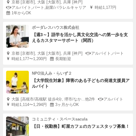
京都 [京都市], 大阪 [大阪市], 兵庫 [神戸]
アルバイト,パート,副業/パラレルキャリア
時給1,177円
1年からOK
ボーダレスハウス株式会社
【週3～】語学を活かし異文化交流への第一歩を支
えるカスタマーサポート（関西）
京都 [京都市], 大阪 [大阪市], 兵庫 [神戸]
アルバイト,パート
時給1,177〜1,200円
長期歓迎
NPO法人み・らいず２
【大学院生対象】障害のある子どもの発達支援員ア
ルバイト
大阪 [高槻市/高槻駅 徒歩4分, 堺市/なか...他2件
アルバイト
時給1,114〜1,294円
3ヶ月からOK
コミュニティ・スペースsacula
【日・祝勤務】町屋カフェのカフェスタッフ募集！