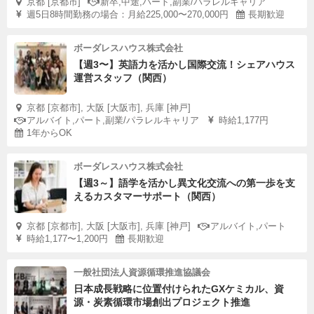
京都 [京都市]
新卒,中途,パート,副業/パラレルキャリア
週5日8時間勤務の場合：月給225,000〜270,000円
長期歓迎
ボーダレスハウス株式会社
【週3〜】英語力を活かし国際交流！シェアハウス
運営スタッフ（関西）
京都 [京都市], 大阪 [大阪市], 兵庫 [神戸]
アルバイト,パート,副業/パラレルキャリア
時給1,177円
1年からOK
ボーダレスハウス株式会社
【週3～】語学を活かし異文化交流への第一歩を支
えるカスタマーサポート（関西）
京都 [京都市], 大阪 [大阪市], 兵庫 [神戸]
アルバイト,パート
時給1,177〜1,200円
長期歓迎
一般社団法人資源循環推進協議会
日本成長戦略に位置付けられたGXケミカル、資
源・炭素循環市場創出プロジェクト推進