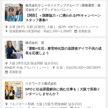
株式会社サニーサイドアップグループ（業務運営：株
式会社グッドアンドカンパニー）
【関西】＜国際協力＞に携われるPRキャンペーン
スタッフ募集!!
兵庫 [神戸], 京都 [京都市], 大阪 [...他2件
アルバイト,パート
現場勤務時の実質時給：時給1,500〜2,000円
長期歓迎
株式会社 笑
「運動×生活」療育特化型の放課後デイで子供の成
長を応援しよう
大阪 [堺市北区/新金岡駅 徒歩20分]
新卒,中途,アルバイト,パート
社員：月給255,000〜280,000円
長期歓迎
リタワークス株式会社
NPOと社会課題解決に挑む仕事を｜大阪で長期イ
ンターンしませんか？
フルリモート勤務, 大阪 [大阪市/肥後橋駅 徒歩15分]