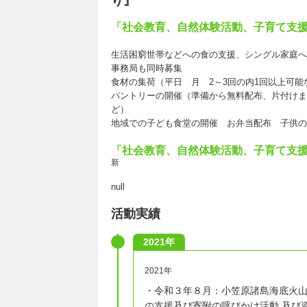
り』
「社会教育、自然体験活動、子育て支援
生活困窮世帯などへの食の支援、シングル家庭へ
事務局も同時募集
食材の集荷（平日 月 2～3回の内1回以上可
パントリーの開催（準備から無料配布、片付けま
ど）
地域での子ども食堂の開催 お弁当配布 子供の
「社会教育、自然体験活動、子育て支援
新
null
活動実績
2021年
2021年
・令和３年８月：小笠原諸島海底火山
の支援及び寄附の呼びかけ活動 及び