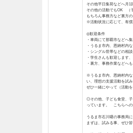
その他平日集荷などへ月1
その他の活動でもOK （
もちろん事務方など裏方の
※活動状況に応じて、有償
◎歓迎条件
・車両にて那覇市などへ集
・うるま市内、恩納村内な
・シングル世帯などの相談
・学生さんも歓迎します、
・裏方、事務作業などへも
※うるま市内、恩納村内な
い、理想の支援活動を試み
ぜひ一緒にやって（活動を
◎その他、子ども食堂、子
っています。 こちらへの
うるま市石川曙の事務局に
まずは、試みる事、ぜひ皆