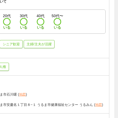
いて
20代
30代
40代
50代〜
いる
いる
いる
いる
シニア歓迎
主婦/主夫が活躍
人権
ま市石川曙 (
地図
)
ま市安慶名１丁目８−１ うるま市健康福祉センター うるみん (
地図
)