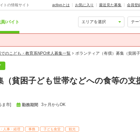
バイトの情報サイト
activoとは
お気に入り
最近見た募集
会員登
員/バイト
縄でのこども・教育系NPO求人募集一覧
ボランティア（有償）募集（貧困
ア
集（貧困子ども世帯などへの食等の支
るま市]
3ヶ月からOK
勤務期間
・人事・経理
事務
子ども食堂
観光