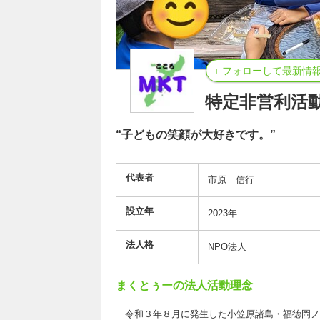
+ フォローして最新情
特定非営利活
“子どもの笑顔が大好きです。”
代表者
市原 信行
設立年
2023年
法人格
NPO法人
まくとぅーの法人活動理念
令和３年８月に発生した小笠原諸島・福徳岡ノ