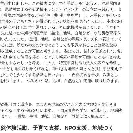
害が生じま した。この被害に少しでも手助けを行おうと、沖縄県内６
信、恩納村による軽石清掃ボランティアセンターの設立にも関わ り、ま
と環境の体験事業なども開催（共 催・事務局）し、お手伝いを行いま
困世帯の子どもたち）の置かれている状況を目 の当たりにし、本土の同
の確立が数年単 位で遅れていることに危機感を感じました。子どもた
、先に述べた沖縄の環境問題（生活、地域、自然など）や防災教育等を
感いたしました。 生活、地域、自然などの環境を良い方向へ変えていく
するには、私たちの力だけではどうしても限界があることは明確なの
標を達成することが可能と考えます。 私たちは、営利を目的としない以
い社 会的な信用を得ることでより幅広い活動が可能になるものと考え
が最もふさわしいと考え、この度、特定非営利活動法人の設立を希致し
 ・子ども達の取り巻く環境を、気づきを地域の皆さんと共に学び支えて
を少しでも少なくする活動を行います。 ・自然災害を学び、教訓とし、
を行い ます。 ・環境（生活、地域、自然など）問題に取り組みます。
達の取り巻く環境を、気づきを地域の皆さんと共に学び支えて行きま
でも少なくする活動を行います。 ・自然災害を学び、教訓とし、地域防
 ます。 ・環境（生活、地域、自然など）問題に取り組みます。
然体験活動、子育て支援、NPO支援、地域づく