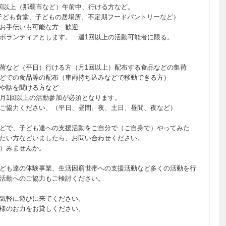
回以上（那覇市など）午前中、行ける方など。
子ども食堂、子どもの居場所、不定期フードパントリーなど）
お手伝いも可能な方 歓迎
ボランティアとします。 週1回以上の活動可能者に限る。
荷など（平日）行ける方（月1回以上）配布する食品などの集荷
どでの食品等の配布（車両持ち込みなどで移動できる方）
や話を聞ける方など
月1回以上の活動参加が必須となります。
ご協力ください、（平日、昼間、夜、土日、昼間、夜など）
どで、子ども達への支援活動をご自分で（ご自身で）やってみた
たい方などいましたら、お問い合わせください。
）みませんか。
ども達の体験事業、生活困窮世帯への支援活動など多くの活動を行
活動へのご協力もご検討ください。
気軽に遊びに来てください。
様のお力をお貸しください。