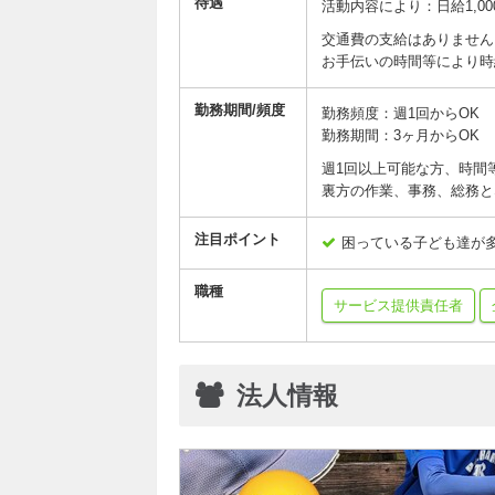
待遇
活動内容により：日給1,000
交通費の支給はありません
お手伝いの時間等により時
勤務期間/頻度
勤務頻度：週1回からOK
勤務期間：3ヶ月からOK
週1回以上可能な方、時間
裏方の作業、事務、総務と
注目ポイント
困っている子ども達が
職種
サービス提供責任者
法人情報