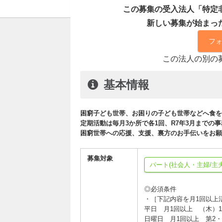
この募集の受入法人「特定
新しい募集が始まっ
フ
この法人の別の
基本情報
困窮子ども世帯、お困りの子ども世帯などへ食を
定期活動は毎月3か所で各1回、R7年3月までの
困窮世帯への応援、支援、裏方のお手伝いをお願
募集対象
パート(社会人・主婦/主夫
◎必須条件
・［下記内容を月1回以上
平日 月1回以上 （木）1
日曜日 月1回以上 第2・