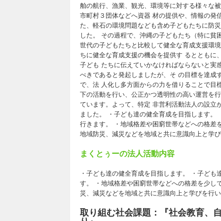
舶の航行、漁業、観光、環境等に対する様々な被
市町村３団体などへ資器 材の提供や、情報の発
た、軽石の環境問題なども含め子どもたちに防災
した。 その過程で、沖縄の子どもたち（特に貧
世代の子どもたちと比較して健全な育成支援環境
ちに健全な育成支援の機会を提供す るとともに
子ども たちに伝えていかなければならないと実
べきであると発起しましたが、そ の目標を達成
で、法 人化し多方面からの力を借りることで目
下の活動を行い、公正かつ透明性の高い運営を行
ています。よって、特定 非営利活動法人の設立
ました。 ・子ども達の健全育成を目指します。
行きます。 ・地域格差や困窮世帯などへの格差
地域防災、減災などを地域と共に意識向上と学び
まくとぅーの法人活動内容
・子ども達の健全育成を目指します。 ・子ども
す。 ・地域格差や困窮世帯などへの格差を少し
災、減災などを地域と共に意識向上と学びを行い
取り組む社会課題：『社会教育、自