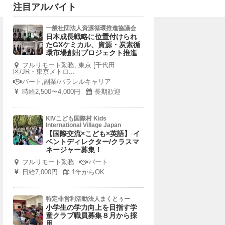
注目アルバイト
一般社団法人資源循環推進協議会
日本成長戦略に位置付けられ
たGXケミカル、資源・炭素循
環市場創出プロジェクト推進
フルリモート勤務, 東京 [千代田
区/JR・東京メトロ...
パート,副業/パラレルキャリア
時給2,500〜4,000円
長期歓迎
KIVこども国際村 Kids
International Village Japan
【国際交流×こども×英語】 イ
ベントディレクター/クラスマ
ネージャー募集！
フルリモート勤務
パート
日給7,000円
1年からOK
特定非営利活動法人まくとぅー
小学生の学力向上を目指す学
童クラブ職員募集８月から採
用