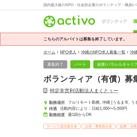
国内最大級のNPO・社会的企業のボランティア・職員/
ボランティア
職
こちらのアルバイトは募集を終了しています。
ホーム
NPO求人
沖縄のNPO求人募集一覧
沖
募集終了
パート
副業/パラレルキャリ
ボランティア（有償）募
特定非営利活動法人まくとぅー
フルリモート勤務, 沖縄 [うるま市, う
勤務場所
活動内容により：日給1,000〜5,000円
待遇
週1回からOK
勤務頻度
サービス提供責任者
企画・事業責任者
総務・法務