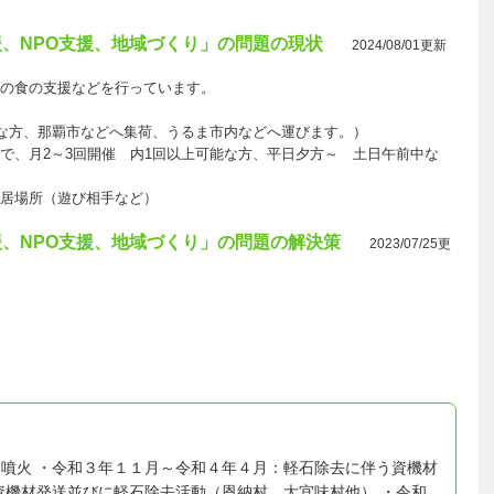
、NPO支援、地域づくり」の問題の現状
2024/08/01更新
の食の支援などを行っています。
能な方、那覇市などへ集荷、うるま市内などへ運びます。）
で、月2～3回開催 内1回以上可能な方、平日夕方～ 土日午前中な
居場所（遊び相手など）
、NPO支援、地域づくり」の問題の解決策
2023/07/25更
噴火 ・令和３年１１月～令和４年４月：軽石除去に伴う資機材
資機材発送並びに軽石除去活動（恩納村、大宜味村他） ・令和