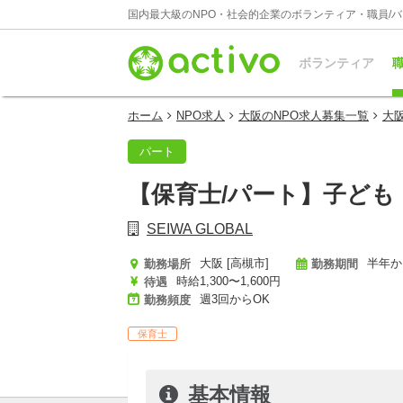
国内最大級のNPO・社会的企業のボランティア・職員/
ボランティア
職
ホーム
NPO求人
大阪のNPO求人募集一覧
大
パート
【保育士/パート】子ど
SEIWA GLOBAL
大阪 [高槻市]
半年か
勤務場所
勤務期間
時給1,300〜1,600円
待遇
週3回からOK
勤務頻度
保育士
基本情報