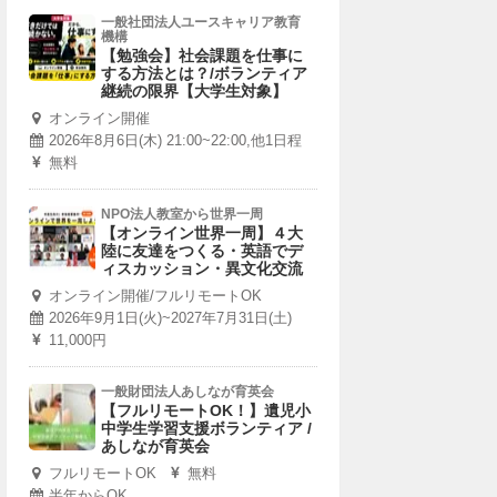
一般社団法人ユースキャリア教育
機構
【勉強会】社会課題を仕事に
する方法とは？/ボランティア
継続の限界【大学生対象】
オンライン開催
2026年8月6日(木) 21:00~22:00,他1日程
無料
NPO法人教室から世界一周
【オンライン世界一周】４大
陸に友達をつくる・英語でデ
ィスカッション・異文化交流
オンライン開催/フルリモートOK
2026年9月1日(火)~2027年7月31日(土)
11,000円
一般財団法人あしなが育英会
【フルリモートOK！】遺児小
中学生学習支援ボランティア /
あしなが育英会
フルリモートOK
無料
半年からOK