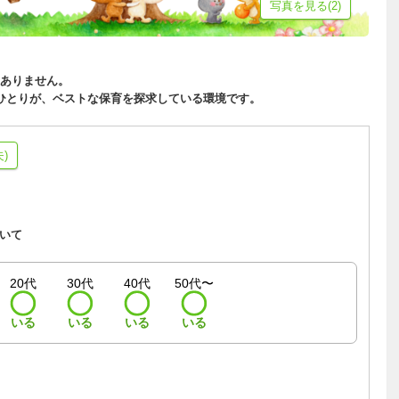
写真を見る(2)
ありません。
ひとりが、ベストな保育を探求している環境です。
)
いて
20代
30代
40代
50代〜
いる
いる
いる
いる