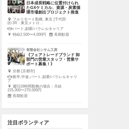
日本成長戦略に位置付けられ
たGXケミカル、資源・炭素循
環市場創出プロジェクト推進
フルリモート勤務, 東京 [千代田
区/JR・東京メトロ...
パート,副業/パラレルキャリア
時給2,500〜4,000円
長期歓迎
有限会社シサム工房
《フェアトレードブランド 卸
部門の営業スタッフ・営業サ
ポート募集！》
京都 [京都市]
新卒,中途,パート,副業/パラレルキャリ
ア
週5日8時間勤務の場合：月給
225,000〜270,000円
長期歓迎
注目ボランティア