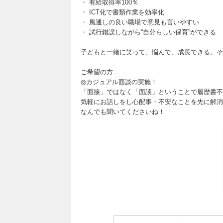
・ 有給取得率100％
・ ICT化で書類作業を効率化
・ 風通しの良い職場で意見も言いやすい
・ 試行錯誤しながら“自分らしい保育”ができる
子どもと一緒に笑って、悩んで、成長できる。そ
ご希望の方…
◎カジュアル面談の実施！
「面接」ではなく「面談」ということで履歴書不
気軽にお話しをし心配事・不安なことを先に解消
なんでも聞いてくださいね！