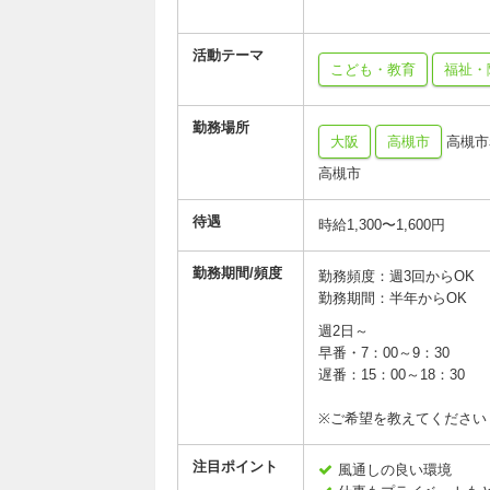
活動テーマ
こども・教育
福祉・
勤務場所
大阪
高槻市
高槻市
高槻市
待遇
時給1,300〜1,600円
勤務期間/頻度
勤務頻度：週3回からOK
勤務期間：半年からOK
週2日～
早番・7：00～9：30
遅番：15：00～18：30
※ご希望を教えてください
注目ポイント
風通しの良い環境