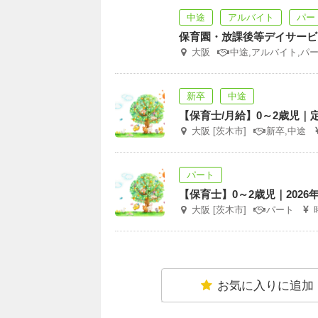
中途
アルバイト
パー
保育園・放課後等デイサービ
大阪
中途,アルバイト,パ
新卒
中途
【保育士/月給】0～2歳児｜定
大阪 [茨木市]
新卒,中途
パート
【保育士】0～2歳児｜202
大阪 [茨木市]
パート
お気に入りに追加