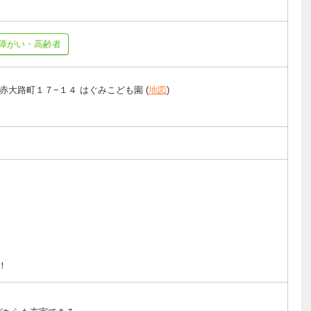
障がい・高齢者
赤大路町１７−１４ はぐみこども園 (
地図
)
！