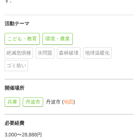
す。
活動テーマ
こども・教育
環境・農業
絶滅危惧種
水問題
森林破壊
地球温暖化
ゴミ拾い
開催場所
兵庫
丹波市
丹波市 (
地図
)
必要経費
3,000〜28,888円