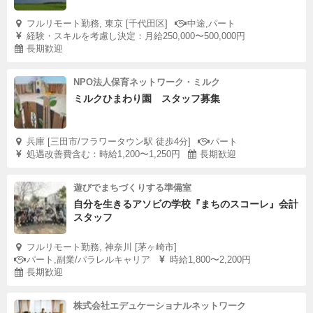
フルリモート勤務, 東京 [千代田区]
中途,パート
経験・スキルを考慮し決定：月給250,000〜500,000円
長期歓迎
NPO法人保育ネットワーク・ミルク
ミルクひまわり園 スタッフ募集
兵庫 [三田市/フラワータウン駅 徒歩4分]
パート
処遇改善費含む：時給1,200〜1,250円
長期歓迎
遊びでまちづくりする準備室
自分を生きるアソビの学校『まちのスコーレ』会計
スタッフ
フルリモート勤務, 神奈川 [茅ヶ崎市]
パート,副業/パラレルキャリア
時給1,800〜2,200円
長期歓迎
株式会社エデュケーショナルネットワーク