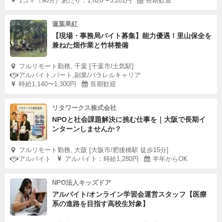
1コマ（90分）あたり：1,820〜5,201円
長期歓迎
蓮葉果紅
【現場・事務局バイト募集】能力優遇！里山保全を
兼ねた畑作業と竹林整備
フルリモート勤務, 千葉 [千葉市/土気駅]
アルバイト,パート,副業/パラレルキャリア
時給1,140〜1,300円
長期歓迎
リタワークス株式会社
NPOと社会課題解決に挑む仕事を｜大阪で長期イ
ンターンしませんか？
フルリモート勤務, 大阪 [大阪市/肥後橋駅 徒歩15分]
アルバイト
アルバイト：時給1,280円
半年からOK
NPO法人キッズドア
アルバイト/オンライン学習会運営スタッフ【医療
系の進路を目指す高校生対象】