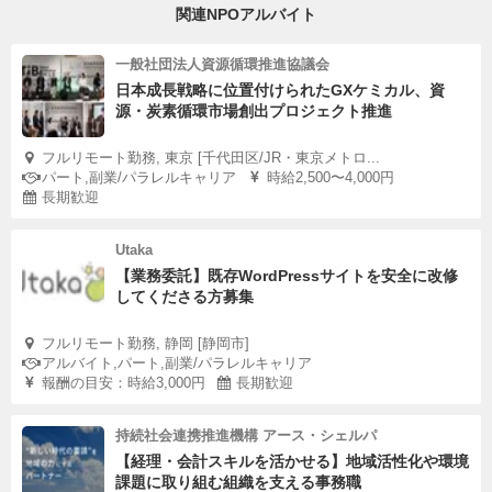
関連NPOアルバイト
一般社団法人資源循環推進協議会
日本成長戦略に位置付けられたGXケミカル、資
源・炭素循環市場創出プロジェクト推進
フルリモート勤務, 東京 [千代田区/JR・東京メトロ...
パート,副業/パラレルキャリア
時給2,500〜4,000円
長期歓迎
Utaka
【業務委託】既存WordPressサイトを安全に改修
してくださる方募集
フルリモート勤務, 静岡 [静岡市]
アルバイト,パート,副業/パラレルキャリア
報酬の目安：時給3,000円
長期歓迎
持続社会連携推進機構 アース・シェルパ
【経理・会計スキルを活かせる】地域活性化や環境
課題に取り組む組織を支える事務職