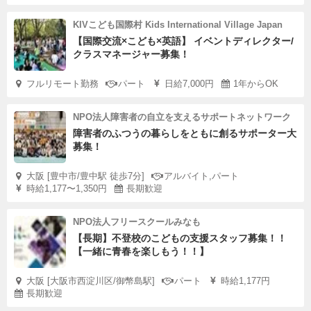
KIVこども国際村 Kids International Village Japan
【国際交流×こども×英語】 イベントディレクター/
クラスマネージャー募集！
フルリモート勤務
パート
日給7,000円
1年からOK
NPO法人障害者の自立を支えるサポートネットワーク
障害者のふつうの暮らしをともに創るサポーター大
募集！
大阪 [豊中市/豊中駅 徒歩7分]
アルバイト,パート
時給1,177〜1,350円
長期歓迎
NPO法人フリースクールみなも
【長期】不登校のこどもの支援スタッフ募集！！
【一緒に青春を楽しもう！！】
大阪 [大阪市西淀川区/御幣島駅]
パート
時給1,177円
長期歓迎