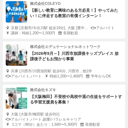
株式会社COLEYO
【新しい教育に興味のある方必見！】やってみた
い！に伴走する教室の有償インターン！
京都 [京都市/今出川駅 徒歩19分], 大阪 [豊中...
アルバイト
講師：時給1,200〜1,500円
長期歓迎
株式会社エデュケーショナルネットワーク
【2026年9月～】川西市放課後キッズプレイス 放
課後子どもお預かり事業
兵庫 [川西市/川西池田駅 徒歩6分, 川西市...他1件
アルバイト,パート
時給1,200〜1,400円
半年からOK
株式会社キズキ
【大阪梅田】不登校や高校中退の生徒をサポートす
る学習支援員を募集！
大阪 [大阪市/梅田駅 徒歩9分]
アルバイト,パート,副業/パラレルキャリア
1コマ（90分）あたり：1,840〜5,300円
長期歓迎