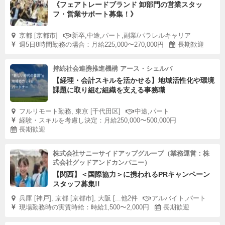
《フェアトレードブランド 卸部門の営業スタッ
フ・営業サポート募集！》
京都 [京都市]
新卒,中途,パート,副業/パラレルキャリア
週5日8時間勤務の場合：月給225,000〜270,000円
長期歓迎
持続社会連携推進機構 アース・シェルパ
【経理・会計スキルを活かせる】地域活性化や環境
課題に取り組む組織を支える事務職
フルリモート勤務, 東京 [千代田区]
中途,パート
経験・スキルを考慮し決定：月給250,000〜500,000円
長期歓迎
株式会社サニーサイドアップグループ（業務運営：株
式会社グッドアンドカンパニー）
【関西】＜国際協力＞に携われるPRキャンペーン
スタッフ募集!!
兵庫 [神戸], 京都 [京都市], 大阪 [...他2件
アルバイト,パート
現場勤務時の実質時給：時給1,500〜2,000円
長期歓迎