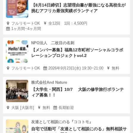
【8月14日締切】志望理由書が最強になる高校生が
挑むアフリカ最強実績ボランティア
フルリモートOK
全12回 1回：4,500円
1ヶ月間~4ヶ月間
NPO法人 二枚目の名刺
【メンバー募集】福島12市町村ソーシャルコラボ
レーションプロジェクトvol.2
フルリモートOK
2026年9月23日(水) 19:30~21:00
無料
株式会社And Nature
【大学生・関西】10/7 大阪の修学旅行ボランテ
ィア募集！！
大阪 [大阪市]
無料
長期歓迎
友達として相談にのる『ココトモ』
自宅で活動可「友達として相談にのる」無料相談サ