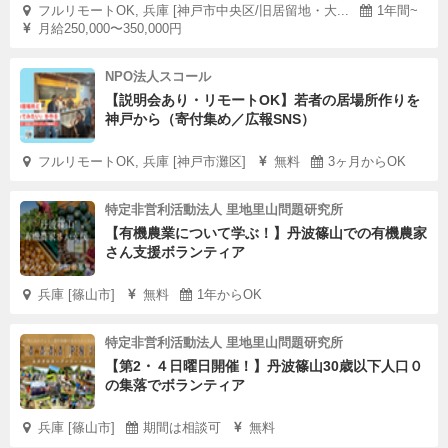
フルリモートOK, 兵庫 [神戸市中央区/旧居留地・大...
1年間~
月給250,000〜350,000円
NPO法人スコール
【説明会あり・リモートOK】若者の居場所作りを
神戸から（寄付集め／広報SNS）
フルリモートOK, 兵庫 [神戸市灘区]
無料
3ヶ月からOK
特定非営利活動法人 里地里山問題研究所
【有機農業について学ぶ！】丹波篠山での有機農家
さん支援ボランティア
兵庫 [篠山市]
無料
1年からOK
特定非営利活動法人 里地里山問題研究所
【第2・４日曜日開催！】丹波篠山30歳以下人口０
の集落でボランティア
兵庫 [篠山市]
期間は相談可
無料