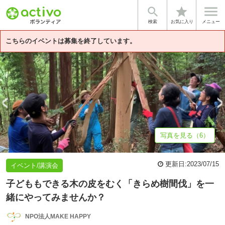


star
基本情報
募集詳細
体験談・雰囲気
法人情報
検索
お気に入り
メニュー
こちらのイベントは募集を終了しています。
写真を見る（6）
更新日:
2023/07/15
イベント/講演会
子どももできる木の皮をむく「きらめ樹間伐」を一
緒にやってみませんか？
NPO法人MAKE HAPPY