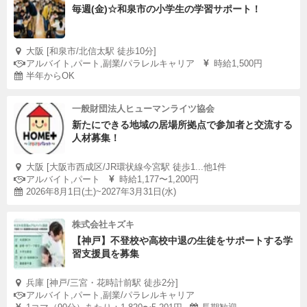
毎週(金)☆和泉市の小学生の学習サポート！
大阪 [和泉市/北信太駅 徒歩10分]
アルバイト,パート,副業/パラレルキャリア
時給1,500円
半年からOK
一般財団法人ヒューマンライツ協会
新たにできる地域の居場所拠点で参加者と交流する
人材募集！
大阪 [大阪市西成区/JR環状線今宮駅 徒歩1...他1件
アルバイト,パート
時給1,177〜1,200円
2026年8月1日(土)~2027年3月31日(水)
株式会社キズキ
【神戸】不登校や高校中退の生徒をサポートする学
習支援員を募集
兵庫 [神戸/三宮・花時計前駅 徒歩2分]
アルバイト,パート,副業/パラレルキャリア