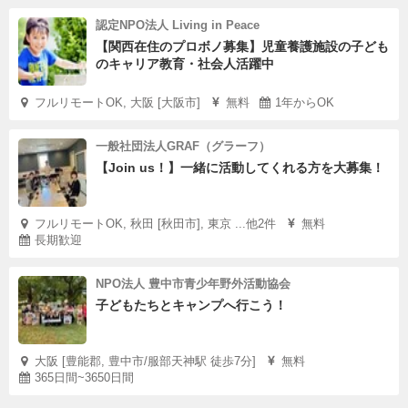
認定NPO法人 Living in Peace
【関西在住のプロボノ募集】児童養護施設の子ども
のキャリア教育・社会人活躍中
フルリモートOK, 大阪 [大阪市]
無料
1年からOK
一般社団法人GRAF（グラーフ）
【Join us！】一緒に活動してくれる方を大募集！
フルリモートOK, 秋田 [秋田市], 東京 ...他2件
無料
長期歓迎
NPO法人 豊中市青少年野外活動協会
子どもたちとキャンプへ行こう！
大阪 [豊能郡, 豊中市/服部天神駅 徒歩7分]
無料
365日間~3650日間