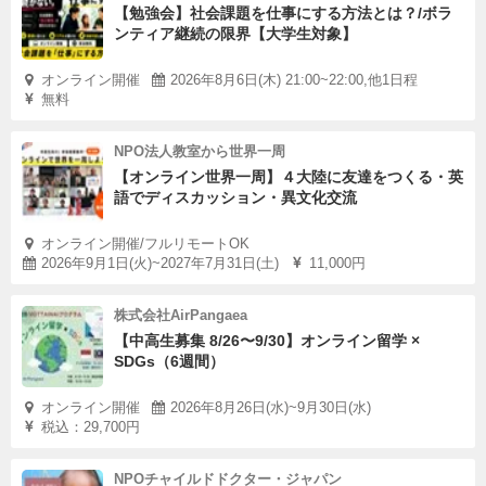
【勉強会】社会課題を仕事にする方法とは？/ボラ
ンティア継続の限界【大学生対象】
オンライン開催
2026年8月6日(木) 21:00~22:00,他1日程
無料
NPO法人教室から世界一周
【オンライン世界一周】４大陸に友達をつくる・英
語でディスカッション・異文化交流
オンライン開催/フルリモートOK
2026年9月1日(火)~2027年7月31日(土)
11,000円
株式会社AirPangaea
【中高生募集 8/26〜9/30】オンライン留学 ×
SDGs（6週間）
オンライン開催
2026年8月26日(水)~9月30日(水)
税込：29,700円
NPOチャイルドドクター・ジャパン