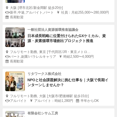
大阪 [堺市北区/新金岡駅 徒歩20分]
新卒,中途,アルバイト,パート
社員：月給255,000〜280,000円
長期歓迎
一般社団法人資源循環推進協議会
日本成長戦略に位置付けられたGXケミカル、資
源・炭素循環市場創出プロジェクト推進
フルリモート勤務, 東京 [千代田区/JR・東京メトロ...
パート,副業/パラレルキャリア
時給2,500〜4,000円
長期歓迎
リタワークス株式会社
NPOと社会課題解決に挑む仕事を｜大阪で長期イ
ンターンしませんか？
フルリモート勤務, 大阪 [大阪市/肥後橋駅 徒歩15分]
アルバイト
アルバイト：時給1,280円
半年からOK
有限会社シサム工房