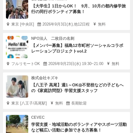
【大学生】1日からOK！ 9月、10月の都内修学旅
行の同行ボランティア募集！
東京 [中央区]
2026年9月3日(木),他12日程
無料
NPO法人 二枚目の名刺
【メンバー募集】福島12市町村ソーシャルコラボ
レーションプロジェクトvol.2
フルリモートOK
2026年9月23日(水) 19:30~21:00
無料
株式会社キズキ
【八王子 高尾】週1～OK◎不登校などの子どもへ
の《家庭訪問型》学習支援スタッフ
東京 [八王子/高尾駅]
無料
長期歓迎
CEVEC
学習支援・地域活動のボランティアやスポーツ活動
など幅広い活動に参加できる方募集！