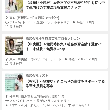
【板橋区小茂根】経験不問◎不登校や特性を持つ中
学生向けの学校居場所支援スタッフ
東京 [板橋区/小竹向原駅 徒歩10分]
アルバイト,パート,副業/パラレルキャリア
時給1,300円
長期歓迎
株式会社小学館集英社プロダクション
【中央区】４館同時募集！社会教育会館｜受付パー
ト｜未経験・無資格OK◎
東京 [中央区]
アルバイト,パート
時給1,230〜1,230円
長期歓迎
株式会社キズキ
【横浜】不登校や引きこもりの生徒をサポートする
学習支援員を募集
神奈川 [横浜市西区/平沼橋駅 徒歩10分]
アルバイト,パート,副業/パラレルキャリア
1コマ（90分）あたり：1,890〜5,500円
半年からOK