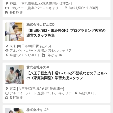
神奈川 [横浜市鶴見区/京急鶴見駅 徒歩2分]
中途,パート,副業/パラレルキャリア
時給1,500〜1,800円
長期歓迎
株式会社LITALICO
【町田駅/週2～未経験OK】プログラミング教室の
運営スタッフ募集
東京 [町田市/町田駅 徒歩6分]
アルバイト,パート,副業/パラレルキャリア
時給1,230〜1,500円
1年からOK
株式会社キズキ
【八王子堀之内】週1～OK◎不登校などの子どもへ
の《家庭訪問型》学習支援スタッフ
東京 [八王子/京王堀之内駅 徒歩15分]
アルバイト,パート,副業/パラレルキャリア
時給1,800円
長期歓迎
株式会社キズキ