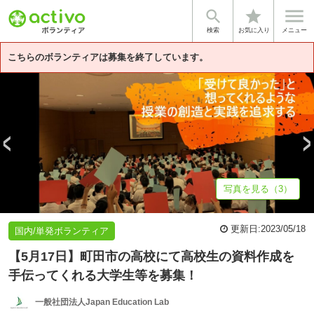


star
基本情報
募集詳細
体験談・雰囲気
法人情報
検索
お気に入り
メニュー
こちらのボランティアは募集を終了しています。
写真を見る（3）
更新日:
2023/05/18
国内/単発ボランティア
【5月17日】町田市の高校にて高校生の資料作成を
手伝ってくれる大学生等を募集！
一般社団法人Japan Education Lab