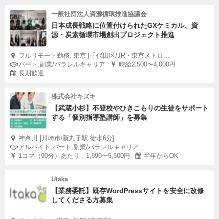
一般社団法人資源循環推進協議会
日本成長戦略に位置付けられたGXケミカル、資
源・炭素循環市場創出プロジェクト推進
フルリモート勤務, 東京 [千代田区/JR・東京メトロ...
パート,副業/パラレルキャリア
時給2,500〜4,000円
長期歓迎
株式会社キズキ
【武蔵小杉】不登校やひきこもりの生徒をサポート
する「個別指導塾講師」を募集
神奈川 [川崎市/新丸子駅 徒歩6分]
アルバイト,パート,副業/パラレルキャリア
1コマ（90分）あたり：1,890〜5,500円
半年からOK
Utaka
【業務委託】既存WordPressサイトを安全に改修
してくださる方募集