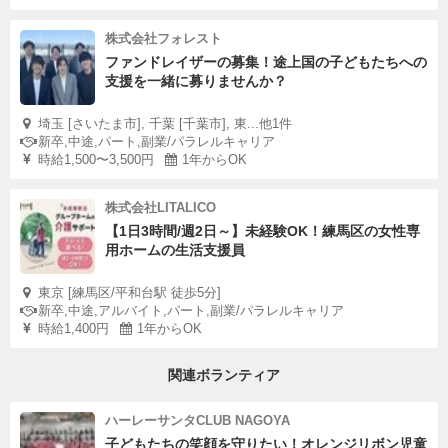
株式会社フォレスト
ファンドレイザーの募集！途上国の子どもたちへの
支援を一緒に募りませんか？
埼玉 [さいたま市], 千葉 [千葉市], 東...他1件
新卒,中途,パート,副業/パラレルキャリア
時給1,500〜3,500円
1年からOK
株式会社LITALICO
【1日3時間/週2日～】未経験OK！練馬区の女性専
用ホームの生活支援員
東京 [練馬区/平和台駅 徒歩5分]
新卒,中途,アルバイト,パート,副業/パラレルキャリア
時給1,400円
1年からOK
関連ボランティア
ハーレーサンタCLUB NAGOYA
子どもたちの笑顔を守りたい！オレンジリボン児童