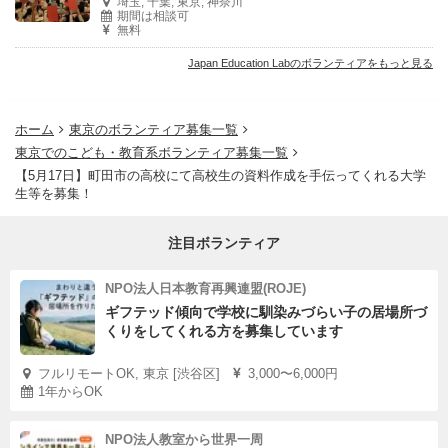
埼玉, 千葉, 東京, 神奈川
期間は相談可
無料
Japan Education Labのボランティアをもっと見る
ホーム
東京のボランティア募集一覧
東京でのこども・教育系ボランティア募集一覧
【5月17日】町田市の高校にて高校生の資料作成を手伝ってくれる大学
生等を募集！
注目ボランティア
NPO法人日本教育再興連盟(ROJE)
ギフテッド傾向で学校に馴染みづらい子の居場所づ
くりをしてくれる方を募集しています
フルリモートOK, 東京 [渋谷区]
3,000〜6,000円
1年からOK
NPO法人教室から世界一周