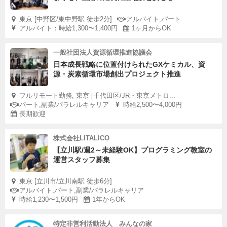
東京 [中野区/東中野駅 徒歩2分]
アルバイト,パート
アルバイト：時給1,300〜1,400円
1ヶ月からOK
一般社団法人資源循環推進協議会
日本成長戦略に位置付けられたGXケミカル、資
源・炭素循環市場創出プロジェクト推進
フルリモート勤務, 東京 [千代田区/JR・東京メトロ...
パート,副業/パラレルキャリア
時給2,500〜4,000円
長期歓迎
株式会社LITALICO
【立川駅/週2～未経験OK】プログラミング教室の
運営スタッフ募集
東京 [立川市/立川南駅 徒歩6分]
アルバイト,パート,副業/パラレルキャリア
時給1,230〜1,500円
1年からOK
特定非営利活動法人 みんなの家