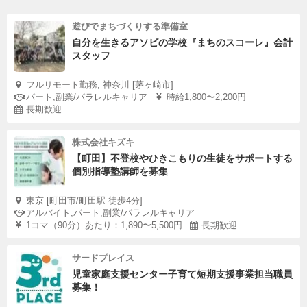
遊びでまちづくりする準備室
自分を生きるアソビの学校『まちのスコーレ』会計
スタッフ
フルリモート勤務, 神奈川 [茅ヶ崎市]
パート,副業/パラレルキャリア
時給1,800〜2,200円
長期歓迎
株式会社キズキ
【町田】不登校やひきこもりの生徒をサポートする
個別指導塾講師を募集
東京 [町田市/町田駅 徒歩4分]
アルバイト,パート,副業/パラレルキャリア
1コマ（90分）あたり：1,890〜5,500円
長期歓迎
サードプレイス
児童家庭支援センター子育て短期支援事業担当職員
募集！