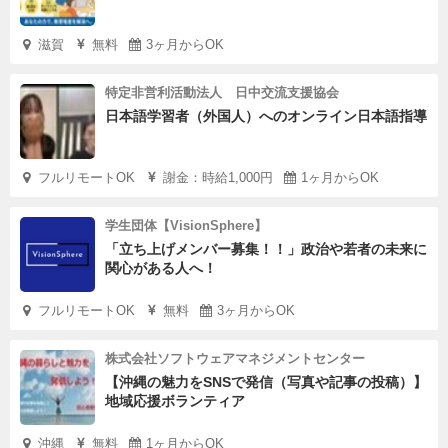
滋賀
無料
3ヶ月からOK
特定非営利活動法人 日中交流支援協会
日本語学習者（外国人）へのオンライン日本語指導
フルリモートOK
謝金：時給1,000円
1ヶ月からOK
学生団体【VisionSphere】
「立ち上げメンバー募集！！」政治や若者の未来に
関心がある人へ！
フルリモートOK
無料
3ヶ月からOK
株式会社ソフトウェアマネジメントセンター
【沖縄の魅力をSNSで発信（写真や記事の投稿）】
地域応援ボランティア
沖縄
無料
1ヶ月からOK