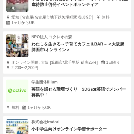
虐待防止啓発イベントボランティア
愛知 [名古屋/名古屋市地下鉄矢場町駅 徒歩9分]
無料
1ヶ月からOK
NPO法人 コクレオの森
わたしを生きる～子育てカフェ＆BAR～＜大阪府
箕面市/オンライン＞
オンライン開催, 大阪 [箕面市/北千里駅 徒歩25分]
1日限り
2,200〜2,200円
学生団体lilium
英語を話せる環境づくり SDGs✖️英語でメンバー
募集中！
無料
1ヶ月からOK
株式会社irodori
小中学生向けオンライン学習サポーター