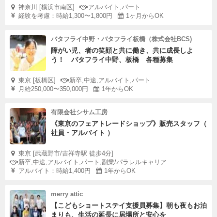
神奈川 [横浜市南区]
アルバイト,パート
経験を考慮：時給1,300〜1,800円
1ヶ月からOK
バタフライ中野・バタフライ板橋（株式会社BCS)
障がい児、者の笑顔と共に働き、共に成長しよ
う！ バタフライ中野、板橋 各種募集
東京 [板橋区]
新卒,中途,アルバイト,パート
月給250,000〜350,000円
1年からOK
有限会社シサム工房
《東京のフェアトレードショップ》販売スタッフ（
社員・アルバイト ）
東京 [武蔵野市/吉祥寺駅 徒歩4分]
新卒,中途,アルバイト,パート,副業/パラレルキャリア
アルバイト：時給1,400円
1年からOK
merry attic
【こどもショートステイ支援員募集】朝も夜もお泊
まりも、生活の延長に居場所と安心を