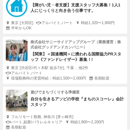
【障がい児・者支援】支援スタッフ大募集！1人1
人にじっくりと向き合う仕事です。
東京 [大田区]
アルバイト,パート
時給1,320〜1,800円
半年からOK
株式会社サニーサイドアップグループ（業務運営：株
式会社グッドアンドカンパニー）
【関東】＜国連機関＞に携われる国際協力PRスタ
ッフ《ファンドレイザー》募集！!
東京 [渋谷区/代々木駅 徒歩7分], 千葉 ...他2件
アルバイト,パート
現場勤務時の実質時給：時給1,500〜2,000円
長期歓迎
遊びでまちづくりする準備室
自分を生きるアソビの学校『まちのスコーレ』会計
スタッフ
フルリモート勤務, 神奈川 [茅ヶ崎市]
パート,副業/パラレルキャリア
時給1,800〜2,200円
長期歓迎