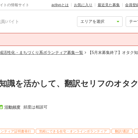
バイトの情報サイト
activoとは
お気に入り
最近見た募集
会員登
員/バイト
域活性化・まちづくり系ボランティア募集一覧
【5月末募集終了】オタク
ク知識を活かして、翻訳セリフのオタ
頻度は相談可
活動頻度
ランティア証明書発行
気軽にできる在宅・オンラインボランティア
翻訳/通訳