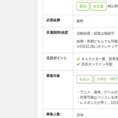
愛知
名古屋
461-
必要経費
無料
所属期間/頻度
活動頻度：頻度は相談可
短期・長期どちらでも可能
※5月22,25にボランテ
注目ポイント
キャラクター愛・世界
完全オンライン可能
募集対象
社会人
大学生・専門
・アニメ、漫画、ゲームが
・作業可能なパソコンを持
・レスポンスが早く、1日
募集人数
20名