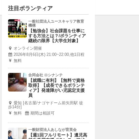
注目ボランティア
一般社団法人ユースキャリア教育
機構
【勉強会】社会課題を仕事に
する方法とは？/ボランティア
継続の限界【大学生対象】
オンライン開催
2026年8月6日(木) 21:00~22:00,他1日程
無料
合同会社 ロシナンテ
【就職に有利】【無料で資格
取得】【成長できるボランテ
ィア】発達障がい児認定支援
員
愛知 [名古屋/ナゴヤドーム前矢田駅 徒
歩14分]
無料
期間は相談可
一般財団法人あしなが育英会
【週1回フルリモート】遺児高