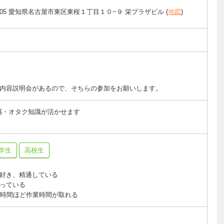
0005 愛知県名古屋市東区東桜１丁目１０−９ 栄プラザビル (
地図
)
ィア内容説明会があるので、そちらの参加をお願いします。
感・オタク知識が活かせます
学生
高校生
好き、精通している
っている
1時間ほど作業時間が取れる