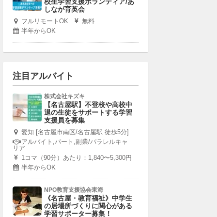
校生学習支援ボランティア/あ
しなが育英会
フルリモートOK
無料
半年からOK
注目アルバイト
株式会社キズキ
【名古屋駅】不登校や高校中
退の生徒をサポートする学習
支援員を募集
愛知 [名古屋市南区/名古屋駅 徒歩5分]
アルバイト,パート,副業/パラレルキャ
リア
1コマ（90分）あたり：1,840〜5,300円
半年からOK
NPO教育支援協会東海
《名古屋・教育福祉》中学生
の居場所づくりに関心がある
学習サポーター募集！