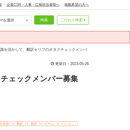
録
企業CSR・人事・広報担当者様へ
掲載希望の方へ
検索
こだわり検索
知識を活かして、翻訳セリフのオタクチェックメンバ
更新日：2023-05-26
クチェックメンバー募集
日本語
翻訳
英語
ゲーム
パソコン