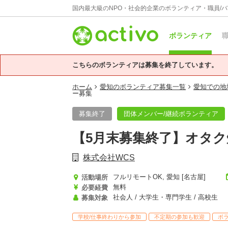
国内最大級のNPO・社会的企業のボランティア・職員/
ボランティア
職
こちらのボランティアは募集を終了しています。
ホーム
愛知のボランティア募集一覧
愛知での地
ー募集
募集終了
団体メンバー/継続ボランティア
【5月末募集終了】オタ
株式会社WCS
フルリモートOK, 愛知 [名古屋]
活動場所
無料
必要経費
社会人 / 大学生・専門学生 / 高校生
募集対象
学校/仕事終わりから参加
不定期の参加も歓迎
ボ