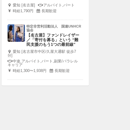
愛知 [名古屋]
アルバイト,パート
時給1,790円
長期歓迎
特定非営利活動法人 国連UNHCR
協会
【名古屋】ファンドレイザー
／「寄付を募る」という “難
民支援のもう1つの最前線”
愛知 [名古屋市中区/久屋大通駅 徒歩7
分]
中途,アルバイト,パート,副業/パラレル
キャリア
時給1,300〜1,938円
長期歓迎