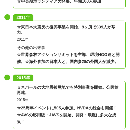
☆中長期ボランティア大発展、年間100人参加
2011年
​☆東日本大震災の復興事業を開始、9ヶ所で339人が尽
力。
2011年
その他の出来事
☆世界森林アクションサミットを主導、環境NGO達と開
催。
☆海外参加の日本人と、国内参加の外国人が減少。
2015年
☆ネパールの大地震被災地でも特別事業を開始。公民館
再建。
2015年
☆25周年イベントに505人参加。NVDAの総会も開催！
☆AVSの応用版・JAVSを開始、開発・環境に多大な成
果！