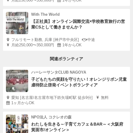
月給250,000〜350,000円
1年からOK
With The World
【正社員】オンライン国際交流×学校教育旅行の営
業CSとして働きませんか？
フルリモート勤務, 兵庫 [神戸市中央区]
中途
月給250,000〜350,000円
1年からOK
関連ボランティア
ハーレーサンタCLUB NAGOYA
子どもたちの笑顔を守りたい！オレンジリボン児童
虐待防止啓発イベントボランティア
愛知 [名古屋/名古屋市地下鉄矢場町駅 徒歩9分]
無料
1ヶ月からOK
NPO法人 コクレオの森
わたしを生きる～子育てカフェ＆BAR～＜大阪府
箕面市/オンライン＞