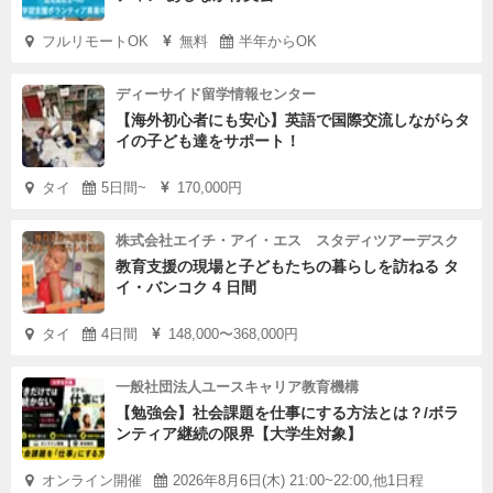
フルリモートOK
無料
半年からOK
ディーサイド留学情報センター
【海外初心者にも安心】英語で国際交流しながらタ
イの子ども達をサポート！
タイ
5日間~
170,000円
株式会社エイチ・アイ・エス スタディツアーデスク
教育支援の現場と子どもたちの暮らしを訪ねる タ
イ・バンコク 4 日間
タイ
4日間
148,000〜368,000円
一般社団法人ユースキャリア教育機構
【勉強会】社会課題を仕事にする方法とは？/ボラ
ンティア継続の限界【大学生対象】
オンライン開催
2026年8月6日(木) 21:00~22:00,他1日程