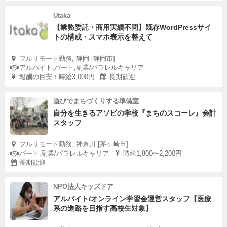
Utaka
【業務委託・商用実績不問】既存WordPressサイ
トの構成・スマホ表示を整えて
フルリモート勤務, 静岡 [静岡市]
アルバイト,パート,副業/パラレルキャリア
報酬の目安：時給3,000円
長期歓迎
遊びでまちづくりする準備室
自分を生きるアソビの学校『まちのスコーレ』会計
スタッフ
フルリモート勤務, 神奈川 [茅ヶ崎市]
パート,副業/パラレルキャリア
時給1,800〜2,200円
長期歓迎
NPO法人キッズドア
アルバイト/オンライン学習会運営スタッフ【医療
系の進路を目指す高校生対象】