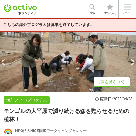


star
基本情報
募集詳細
体験談・雰囲気
法人情報
検索
お気に入り
メニュー
こちらの海外プログラムは募集を終了しています。
写真を見る（3）
更新日:
2023/04/28
海外ツアー/プログラム
モンゴルの大平原で減り続ける森を甦らせるための
植林！
NPO法人NICE国際ワークキャンプセンター