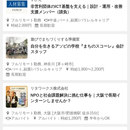
非営利団体のICT基盤を支える｜設計・運用・改善
支援メンバー（請負）
フルリモート勤務
中途,パート,副業/パラレルキャリア
時給2,000円
長期歓迎
遊びでまちづくりする準備室
自分を生きるアソビの学校『まちのスコーレ』会計
スタッフ
フルリモート勤務, 神奈川 [茅ヶ崎市]
パート,副業/パラレルキャリア
時給1,800〜2,200円
長期歓迎
リタワークス株式会社
NPOと社会課題解決に挑む仕事を｜大阪で長期イ
ンターンしませんか？
フルリモート勤務, 大阪 [大阪市/肥後橋駅 徒歩15分]
アルバイト
アルバイト：時給1,280円
半年からOK