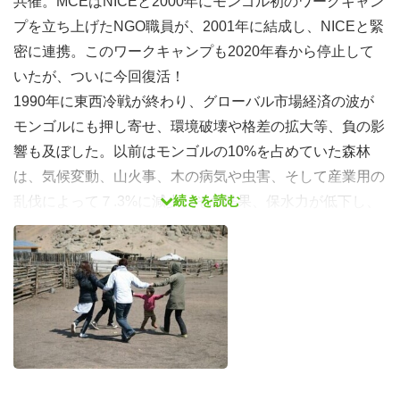
共催。MCEはNICEと2000年にモンゴル初のワークキャン
プを立ち上げたNGO職員が、2001年に結成し、NICEと緊
密に連携。このワークキャンプも2020年春から停止して
いたが、ついに今回復活！
1990年に東西冷戦が終わり、グローバル市場経済の波が
モンゴルにも押し寄せ、環境破壊や格差の拡大等、負の影
響も及ぼした。以前はモンゴルの10%を占めていた森林
は、気候変動、山火事、木の病気や虫害、そして産業用の
続きを読む
乱伐によって７.3%に減少。その結果、保水力が低下し、
川の水位・水量も低下。政府も本格的に対応し、2020年
には9%まで回復したが、木が十分育つには100年以上かか
る気候のため、更なる努力が必要。MCEは2004年から植
林に取り組み、NICEグリーニング・アジア基金も活用し
ながら、国際ワークキャンプで養護施設CCMが郊外に持
つ畑の周辺で数百本を植林。この時期だけ、植林に適す
る。