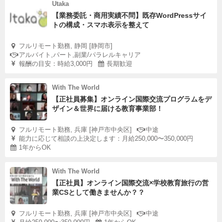
Utaka
【業務委託・商用実績不問】既存WordPressサイ
トの構成・スマホ表示を整えて
フルリモート勤務, 静岡 [静岡市]
アルバイト,パート,副業/パラレルキャリア
報酬の目安：時給3,000円
長期歓迎
With The World
【正社員募集】オンライン国際交流プログラムをデ
ザイン＆世界に届ける教育事業部！
フルリモート勤務, 兵庫 [神戸市中央区]
中途
能力に応じて相談の上決定します：月給250,000〜350,000円
1年からOK
With The World
【正社員】オンライン国際交流×学校教育旅行の営
業CSとして働きませんか？？
フルリモート勤務, 兵庫 [神戸市中央区]
中途