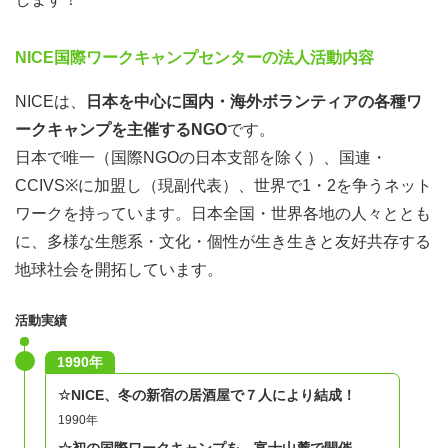
主催者・支援機関詳細
NICE国際ワークキャンプセンターの法人活動内容
1990年設立のNGO、NICE（日本国際ワークキャンプセン
ター）。国際ボランティアの地球ネットワーク・CCIVSの
NICEは、
日本を中心に国内・海外ボランティアの各種ワ
副代表。アジアでも97年にNVDA結成を主導し、現在代
ークキャンプを主催するNGO
です。
表。提携国数は世界1、2。元気さ（若い沢山のメンバーが
日本で唯一（国際NGOの日本支部を除く）、国連・
つくる）と、多彩さ（色々な分野・地域・種類の事業）が
CCIVS※に加盟し（現副代表）、世界で1・2を争うネット
特徴のNGO。企画により深く関われるし、英語のハンデ
ワークを持っています。日本全国・世界各地の人々ととも
ィがより少ないし、外国人とは仲良くなれるし、第15の故
に、多様な生態系・文化・個性が生き生きと友好共存する
郷になる人も結構いて、大人気です。数日間の部分参加が
地球社会を開拓しています。
可能な、ワークキャンプも
活動実績
企画者・参加者の声
1990年
「植林したことがなくても問題ありません。」「水を大切
☆NICE、冬の新宿の居酒屋で７人により結成！
にしながらの生活で、普段の生活に感謝！」「雪がふぶい
1990年
た日もあった。でも思い切って参加して、本当に良かっ