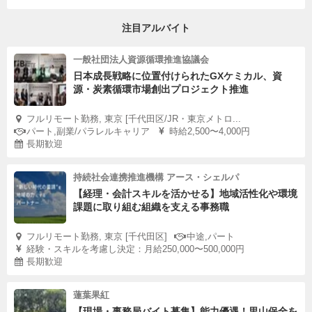
注目アルバイト
一般社団法人資源循環推進協議会
日本成長戦略に位置付けられたGXケミカル、資
源・炭素循環市場創出プロジェクト推進
フルリモート勤務, 東京 [千代田区/JR・東京メトロ...
パート,副業/パラレルキャリア
時給2,500〜4,000円
長期歓迎
持続社会連携推進機構 アース・シェルパ
【経理・会計スキルを活かせる】地域活性化や環境
課題に取り組む組織を支える事務職
フルリモート勤務, 東京 [千代田区]
中途,パート
経験・スキルを考慮し決定：月給250,000〜500,000円
長期歓迎
蓮葉果紅
【現場・事務局バイト募集】能力優遇！里山保全を