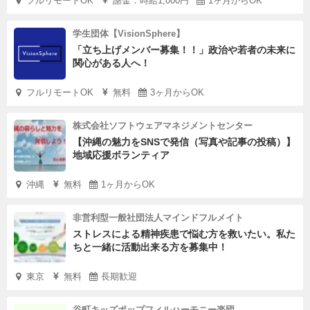
フルリモートOK
謝金：時給1,000円
1ヶ月からOK
学生団体【VisionSphere】
「立ち上げメンバー募集！！」政治や若者の未来に
関心がある人へ！
フルリモートOK
無料
3ヶ月からOK
株式会社ソフトウェアマネジメントセンター
【沖縄の魅力をSNSで発信（写真や記事の投稿）】
地域応援ボランティア
沖縄
無料
1ヶ月からOK
非営利型一般社団法人マインドフルメイト
ストレスによる精神疾患で悩む方を救いたい。私た
ちと一緒に活動出来る方を募集中！
東京
無料
長期歓迎
谷町キッズポップフィルハーモニー楽団