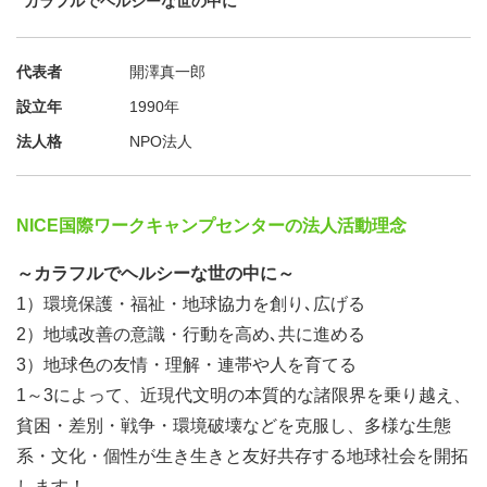
“カラフルでヘルシーな世の中に”
首都から45km（車で1時間。空港からは30分）。典型的な
美しい草原地帯で、点在する住民も友好的。数日間は同国
の人口300万人の1/3が集中する首都で過ごすかも。この時
代表者
開澤真一郎
期は朝晩は零下にも
設立年
1990年
法人格
NPO法人
集合場所
ウランバートル空港に初日深夜までに到着必要（25 USD
NICE国際ワークキャンプセンターの法人活動理念
でいつでも出迎え可）。最終日早朝以降に出発可。例えば
（11/22スカイスキャナー）、4/28-5/5の参加なら、04/28
～カラフルでヘルシーな世の中に～
14:40成田→19:15ウランバートル。05/05 07:45ウランバ
1）環境保護・福祉・地球協力を創り､広げる
ートル→13:40成田のモンゴル航空（直行便！）が64,240
2）地域改善の意識・行動を高め､共に進める
円
3）地球色の友情・理解・連帯や人を育てる
1～3によって、近現代文明の本質的な諸限界を乗り越え、
企画
貧困・差別・戦争・環境破壊などを克服し、多様な生態
座談会、乗馬、モンゴル文化体験。遠足も楽しめる
系・文化・個性が生き生きと友好共存する地球社会を開拓
します！