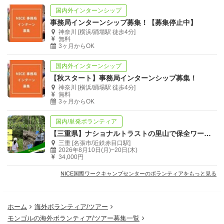
国内外インターンシップ
事務局インターンシップ募集！【募集停止中】
神奈川 [横浜/踊場駅 徒歩4分]
無料
3ヶ月からOK
国内外インターンシップ
【秋スタート】事務局インターンシップ募集！
神奈川 [横浜/踊場駅 徒歩4分]
無料
3ヶ月からOK
国内/単発ボランティア
【三重県】ナショナルトラストの里山で保全ワーク&子どもキャンプ補佐！
三重 [名張市/近鉄赤目口駅]
2026年8月10日(月)~20日(木)
34,000円
NICE国際ワークキャンプセンターのボランティアをもっと見る
ホーム
海外ボランティア/ツアー
モンゴルの海外ボランティア/ツアー募集一覧