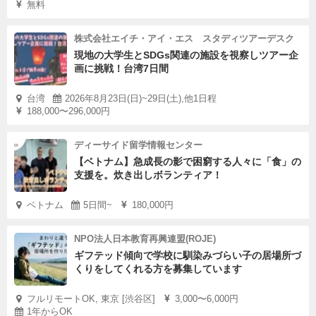
無料
株式会社エイチ・アイ・エス スタディツアーデスク
現地の大学生とSDGs関連の施設を視察しツアー企
画に挑戦！台湾7日間
台湾
2026年8月23日(日)~29日(土),他1日程
188,000〜296,000円
ディーサイド留学情報センター
【ベトナム】急成長の影で困窮する人々に「食」の
支援を。炊き出しボランティア！
ベトナム
5日間~
180,000円
NPO法人日本教育再興連盟(ROJE)
ギフテッド傾向で学校に馴染みづらい子の居場所づ
くりをしてくれる方を募集しています
フルリモートOK, 東京 [渋谷区]
3,000〜6,000円
1年からOK