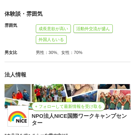
仕事内容
体験談・雰囲気
植林！2-3年前に植林され1m程に成長した木の植え替えも
雰囲気
（例年1日15本、計70本程。木が大きいので時間がかかる
成長意欲が高い
活動外交流が盛ん
し、天候によって作業できない時もあった）。穴掘り、水
外国人もいる
やり、植樹に分かれて作業。建設や畑の野菜植え等を行う
男女比
男性：30%、女性：70%
可能性もあり。水やり等のフォローアップは、夏のワーク
キャンプ等で行う。
法人情報
宿泊
ボランティア用のハウスやゲル（モンゴル伝統のテン
ト）。初日の夜は首都のアパートに泊まる予定。交代で自
+ フォローして最新情報を受け取る
炊。寝袋必要。簡素な生活を楽しむ！
NPO法人NICE国際ワークキャンプセン
ター
場所