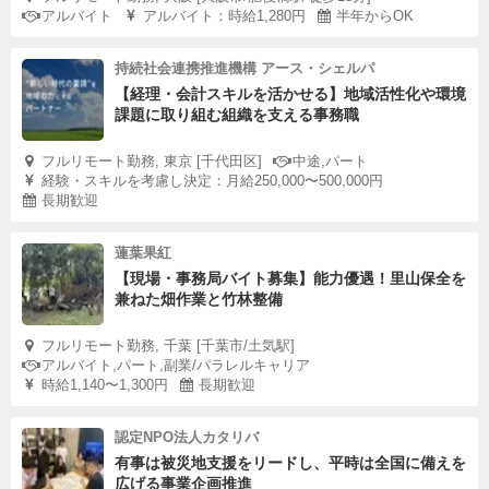
アルバイト
アルバイト：時給1,280円
半年からOK
持続社会連携推進機構 アース・シェルパ
【経理・会計スキルを活かせる】地域活性化や環境
課題に取り組む組織を支える事務職
フルリモート勤務, 東京 [千代田区]
中途,パート
経験・スキルを考慮し決定：月給250,000〜500,000円
長期歓迎
蓮葉果紅
【現場・事務局バイト募集】能力優遇！里山保全を
兼ねた畑作業と竹林整備
フルリモート勤務, 千葉 [千葉市/土気駅]
アルバイト,パート,副業/パラレルキャリア
時給1,140〜1,300円
長期歓迎
認定NPO法人カタリバ
有事は被災地支援をリードし、平時は全国に備えを
広げる事業企画推進