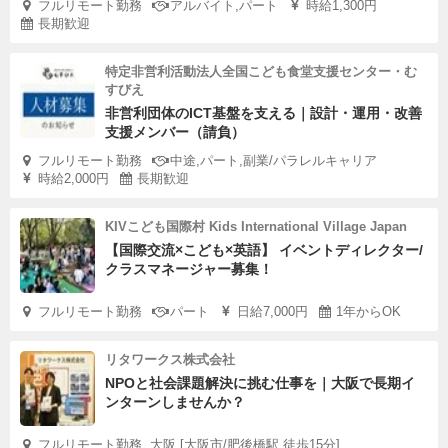
フルリモート勤務
アルバイト,パート
時給1,300円
長期歓迎
特定非営利活動法人全国こども食堂支援センター・む
すびえ
非営利団体のICT基盤を支える｜設計・運用・改善
支援メンバー（請負）
フルリモート勤務
中途,パート,副業/パラレルキャリア
時給2,000円
長期歓迎
KIVこども国際村 Kids International Village Japan
【国際交流×こども×英語】 イベントディレクター/
クラスマネージャー募集！
フルリモート勤務
パート
日給7,000円
1年からOK
リタワークス株式会社
NPOと社会課題解決に挑む仕事を｜大阪で長期イ
ンターンしませんか？
フルリモート勤務, 大阪 [大阪市/肥後橋駅 徒歩15分]