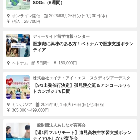
SDGs（6週間）
オンライン開催
2026年8月26日(水)~9月30日(水)
税込：29,700円
ディーサイド留学情報センター
医療職に興味のある方！ベトナムで医療支援ボラン
ティア
ベトナム
5日間~
180,000円
株式会社エイチ・アイ・エス スタディツアーデスク
【9/1出発催行決定】孤児院交流＆アンコールワッ
トカンボジア6日間
カンボジア
2026年9月1日(火)~6日(日),他3日程
365,000〜499,000円
一般財団法人あしなが育英会
【週1回フルリモート】遺児高校生学習支援ボラン
ティア/あしなが育英会