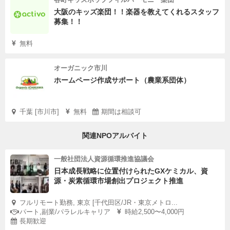
大阪のキッズ楽団！！楽器を教えてくれるスタッフ
募集！！
無料
オーガニック市川
ホームページ作成サポート（農業系団体）
千葉 [市川市]
無料
期間は相談可
関連NPOアルバイト
一般社団法人資源循環推進協議会
日本成長戦略に位置付けられたGXケミカル、資
源・炭素循環市場創出プロジェクト推進
フルリモート勤務, 東京 [千代田区/JR・東京メトロ...
パート,副業/パラレルキャリア
時給2,500〜4,000円
長期歓迎