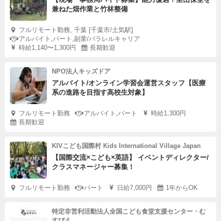
兼ねた畑作業と竹林整備
フルリモート勤務, 千葉 [千葉市/土気駅]
アルバイト,パート,副業/パラレルキャリア
時給1,140〜1,300円
長期歓迎
NPO法人キッズドア
アルバイト/オンライン学習会運営スタッフ【医療
系の進路を目指す高校生対象】
フルリモート勤務
アルバイト,パート
時給1,300円
長期歓迎
KIVこども国際村 Kids International Village Japan
【国際交流×こども×英語】 イベントディレクター/
クラスマネージャー募集！
フルリモート勤務
パート
日給7,000円
1年からOK
特定非営利活動法人全国こども食堂支援センター・む
すびえ