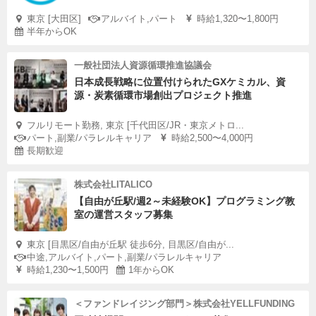
東京 [大田区]
アルバイト,パート
時給1,320〜1,800円
半年からOK
一般社団法人資源循環推進協議会
日本成長戦略に位置付けられたGXケミカル、資
源・炭素循環市場創出プロジェクト推進
フルリモート勤務, 東京 [千代田区/JR・東京メトロ...
パート,副業/パラレルキャリア
時給2,500〜4,000円
長期歓迎
株式会社LITALICO
【自由が丘駅/週2～未経験OK】プログラミング教
室の運営スタッフ募集
東京 [目黒区/自由が丘駅 徒歩6分, 目黒区/自由が...
中途,アルバイト,パート,副業/パラレルキャリア
時給1,230〜1,500円
1年からOK
＜ファンドレイジング部門＞株式会社YELLFUNDING