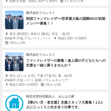
経験を考慮：時給1,300〜1,800円
1ヶ月からOK
株式会社フォレスト
街頭ファンドレイザー/世界最大級の国際NGO/初期
メンバー募集！！
東京 [新宿区], 神奈川 [横浜], 埼玉 ...他1件
新卒,中途,アルバイト,パート
時給1,500〜3,500円
1年からOK
株式会社フォレスト
ファンドレイザーの募集！途上国の子どもたちへの
支援を一緒に募りませんか？
埼玉 [さいたま市], 千葉 [千葉市], 東...他1件
新卒,中途,パート,副業/パラレルキャリア
時給1,500〜3,500円
1年からOK
特定非営利活動法人 みんなの家
【障がい児・者支援】支援スタッフ大募集！1人1
人にじっくりと向き合う仕事です。