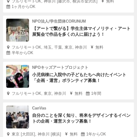
フルリモートOK, 神奈川 [藤沢市, 横浜市金沢区]
無料
1ヶ月からOK
NPO法人/学生団体CORUNUM
【アートで繋がる】学生主体マイノリティ・アート
展覧会で作品を多くの人に届けよう！
フルリモートOK, 埼玉, 千葉, 東京, 神奈川
無料
半年からOK
NPOキッズアートプロジェクト
小児病棟に入院中の子どもたちへ向けたイベント
「企画・運営」ボランティア募集！
フルリモートOK, 東京, 神奈川
無料
1年間
CanVas
自分のことを深く知り、将来をデザインするイベン
トの企画・運営スタッフ募集！
東京 [大田区], 神奈川 [横浜]
無料
1年からOK