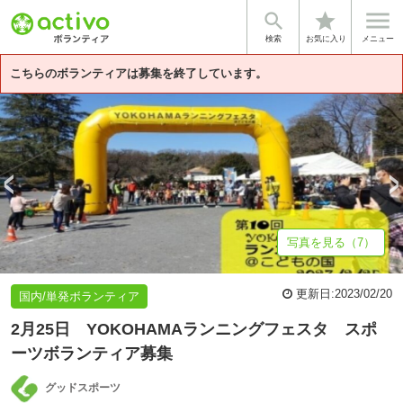


star
基本情報
募集詳細
体験談・雰囲気
企業情報
検索
お気に入り
メニュー
こちらのボランティアは募集を終了しています。
写真を見る（7）
更新日:
2023/02/20
国内/単発ボランティア
2月25日 YOKOHAMAランニングフェスタ スポ
ーツボランティア募集
グッドスポーツ