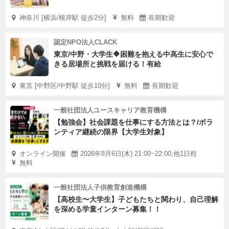
神奈川 [横浜/根岸駅 徒歩2分]
無料
長期歓迎
認定NPO法人CLACK
東京/中野・大学生🔶困難を抱える中高生に安心で
きる居場所と挑戦を届ける！有給
東京 [中野区/中野駅 徒歩10分]
無料
長期歓迎
一般社団法人ユースキャリア教育機構
【勉強会】社会課題を仕事にする方法とは？/ボラ
ンティア継続の限界【大学生対象】
オンライン開催
2026年8月6日(木) 21:00~22:00,他1日程
無料
一般社団法人子供教育創造機構
【高校生〜大学生】子どもたちと関わり、自己理解
を深める学童インターン募集！！