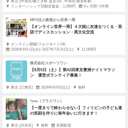
東京 [中央区/勝どき駅 徒歩3分, 中央区/新富町駅...
インターンシップ活動支援金：1,000円
6ヶ月間~1年間
NPO法人教室から世界一周
【オンライン世界一周】４大陸に友達をつくる・英
語でディスカッション・異文化交流
オンライン開催/フルリモートOK
2026年9月1日(火)~2027年7月31日(土)
11,000円
株式会社スポーツワン
【9月5日（土）】第42回東京豊洲ナイトマラソ
ン 運営ボランティア募集！
東京 [江東区]
2026年9月5日(土)
無料
⁺one（プラスワン）
【一度きりで終わらせない】フィリピンの子ども達
の笑顔を作りに毎年会いに行きます！
東京 [渋谷区]
無料
長期歓迎