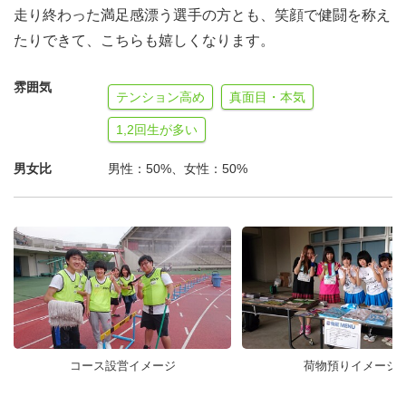
走り終わった満足感漂う選手の方とも、笑顔で健闘を称え
たりできて、こちらも嬉しくなります。
雰囲気
テンション高め
真面目・本気
1,2回生が多い
男女比
男性：50%、女性：50%
コース設営イメージ
荷物預りイメージ