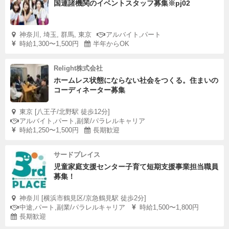
国連諸機関のイベントスタッフ募集※pj02
神奈川, 埼玉, 群馬, 東京
アルバイト,パート
時給1,300〜1,500円
半年からOK
Relight株式会社
ホームレス状態にならない社会をつくる。住まいの
コーディネーター募集
東京 [八王子/北野駅 徒歩12分]
アルバイト,パート,副業/パラレルキャリア
時給1,250〜1,500円
長期歓迎
サードプレイス
児童家庭支援センター子育て短期支援事業担当職員
募集！
神奈川 [横浜市鶴見区/京急鶴見駅 徒歩2分]
中途,パート,副業/パラレルキャリア
時給1,500〜1,800円
長期歓迎