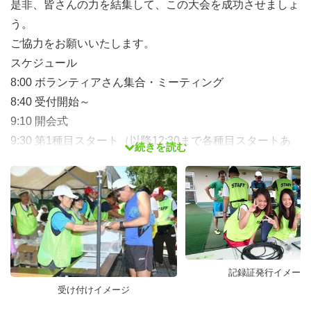
是非、皆さんの力を結集して、この大会を成功させましょ
う。
ご協力をお願いいたします。
スケジュール
8:00 ボランティアさん集合・ミーティング
8:40 受付開始～
9:10 開会式
9:30 第1種目スタート（以降12:30まで各種目スタートあ
続きを読む
り）
15:30 次周回タイムアップ
16:00 競技終了
17:30 解散
記録証発行イメージ
受け付けイメージ