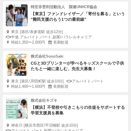
特定非営利活動法人 国連UNHCR協会
【東京】ファンドレイザー／「寄付を募る」という
“難民支援のもう1つの最前線”
東京 [港区/表参道駅 徒歩12分]
中途,アルバイト,パート,副業/パラレルキャリア
時給1,350〜2,000円
長期歓迎
株式会社SonoSaki
CGと3Dプリンターが学べるキッズスクールで子供
たちと一緒に楽しむ、先生大募集！
東京 [港区/JR田町駅 徒歩10分]
アルバイト,パート
時給1,400〜1,600円
長期歓迎
株式会社キズキ
【横浜】不登校や引きこもりの生徒をサポートする
学習支援員を募集
神奈川 [横浜市西区/平沼橋駅 徒歩10分]
アルバイト,パート,副業/パラレルキャリア