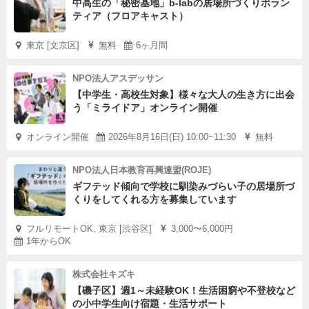
中高生の「秘密基地」b-labの居場所づくりボラン
ティア（フロアキャスト）
東京 [文京区]
無料
6ヶ月間
NPO法人アスデッサン
【中学生・高校生対象】様々な大人の生き方に出会
う「ミライドア」オンライン開催
オンライン開催
2026年8月16日(日) 10:00~11:30
無料
NPO法人日本教育再興連盟(ROJE)
ギフテッド傾向で学校に馴染みづらい子の居場所づ
くりをしてくれる方を募集しています
フルリモートOK, 東京 [渋谷区]
3,000〜6,000円
1年からOK
株式会社キズキ
【磯子区】週1～未経験OK！生活困窮や不登校など
の小中学生向け宿題・生活サポート