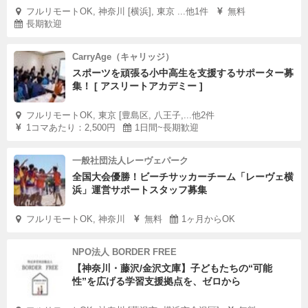
フルリモートOK, 神奈川 [横浜], 東京 ...他1件
無料
長期歓迎
CarryAge（キャリッジ）
スポーツを頑張る小中高生を支援するサポーター募
集！ [ アスリートアカデミー ]
フルリモートOK, 東京 [豊島区, 八王子,...他2件
1コマあたり：2,500円
1日間~長期歓迎
一般社団法人レーヴェパーク
全国大会優勝！ビーチサッカーチーム「レーヴェ横
浜」運営サポートスタッフ募集
フルリモートOK, 神奈川
無料
1ヶ月からOK
NPO法人 BORDER FREE
【神奈川・藤沢/金沢文庫】子どもたちの“可能
性”を広げる学習支援拠点を、ゼロから