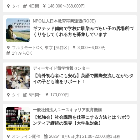
タイ
4日間
148,000〜368,000円
NPO法人日本教育再興連盟(ROJE)
ギフテッド傾向で学校に馴染みづらい子の居場所づ
くりをしてくれる方を募集しています
フルリモートOK, 東京 [渋谷区]
3,000〜6,000円
1年からOK
ディーサイド留学情報センター
【海外初心者にも安心】英語で国際交流しながらタ
イの子ども達をサポート！
タイ
5日間~
170,000円
一般社団法人ユースキャリア教育機構
【勉強会】社会課題を仕事にする方法とは？/ボラ
ンティア継続の限界【大学生対象】
オンライン開催
2026年8月6日(木) 21:00~22:00,他1日程