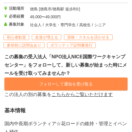
活動場所
徳島 [徳島市/徳島駅 徒歩8分]
必要経費
49,000〜49,000円
募集対象
社会人 / 大学生・専門学生 / 高校生 / シニア
初心者歓迎
友達が増える
資格・スキルを活かせる
参加前に説明会あり
ボランティア証明書発行
この募集の受入法人「NPO法人NICE国際ワークキャンプ
センター」をフォローして、新しい募集が始まった時にメ
ールを受け取ってみませんか？
フォローして通知を受け取る
この法人の別の募集を
こちらからご覧いただけます
基本情報
国内中長期ボランティア☆花ロードの維持・管理とイベン
ト補佐