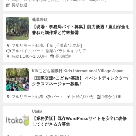
長期歓迎
蓮葉果紅
【現場・事務局バイト募集】能力優遇！里山保全を
兼ねた畑作業と竹林整備
フルリモート勤務, 千葉 [千葉市/土気駅]
アルバイト,パート,副業/パラレルキャリア
時給1,140〜1,300円
長期歓迎
KIVこども国際村 Kids International Village Japan
【国際交流×こども×英語】 イベントディレクター/
クラスマネージャー募集！
フルリモート勤務
パート
日給7,000円
1年からOK
Utaka
【業務委託】既存WordPressサイトを安全に改修
してくださる方募集