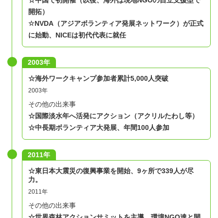
☆中国で初開催（以後、海外は現地NGOの自立支援型で
開拓）
☆NVDA
（アジアボランティア発展ネットワーク）
が正式
に始動、NICEは初代代表に就任
2003年
​☆海外ワークキャンプ参加者累計5,000人突破
2003年
その他の出来事
☆国際淡水年へ活発にアクション（アクリルたわし等）
☆中長期ボランティア大発展、年間100人参加
2011年
​☆東日本大震災の復興事業を開始、9ヶ所で339人が尽
力。
2011年
その他の出来事
☆世界森林アクションサミットを主導、環境NGO達と開