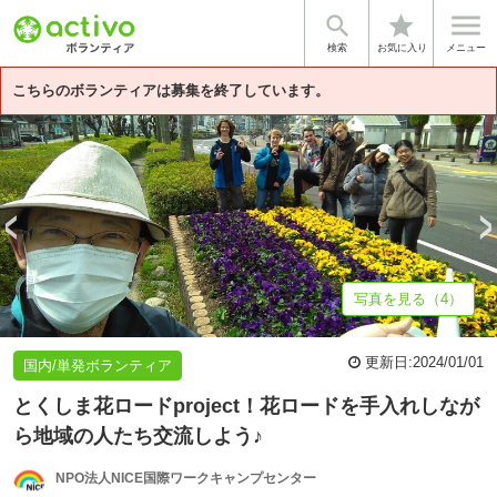


star
基本情報
募集詳細
体験談・雰囲気
法人情報
検索
お気に入り
メニュー
こちらのボランティアは募集を終了しています。
写真を見る（4）
更新日:
2024/01/01
国内/単発ボランティア
とくしま花ロードproject！花ロードを手入れしなが
ら地域の人たち交流しよう♪
NPO法人NICE国際ワークキャンプセンター