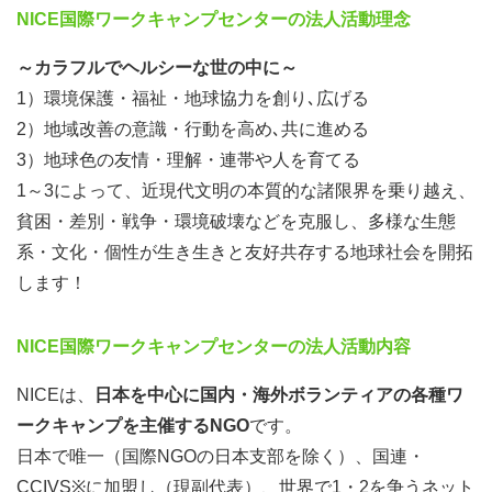
NICE国際ワークキャンプセンターの法人活動理念
ティアと一緒に行っています。（びざん大学理事長 長谷
川晋理さん）
～カラフルでヘルシーな世の中に～
1）環境保護・福祉・地球協力を創り､広げる
2）地域改善の意識・行動を高め､共に進める
3）地球色の友情・理解・連帯や人を育てる
1～3によって、近現代文明の本質的な諸限界を乗り越え、
貧困・差別・戦争・環境破壊などを克服し、多様な生態
系・文化・個性が生き生きと友好共存する地球社会を開拓
します！
NICE国際ワークキャンプセンターの法人活動内容
NICEは、
日本を中心に国内・海外ボランティアの各種ワ
ークキャンプを主催するNGO
です。
日本で唯一（国際NGOの日本支部を除く）、国連・
CCIVS※に加盟し（現副代表）、世界で1・2を争うネット