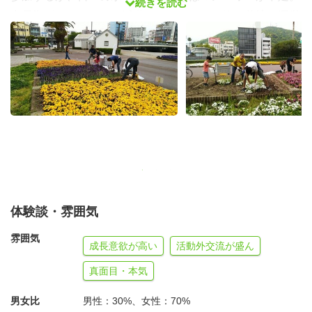
続きを読む
中長期ボランティアが活動することで、一緒に花壇の運営
を行うと共に、活動を通じて地域住民との交流の機会を創
っていく。
【仕事】
花の管理ということで日々の水やり、草抜きなど継続性が
求められるが、地元ボランティアだけでは不十分な状況が
続いているので、花植え・土作り・花壇への水やり・草抜
き・花壇とその周辺のゴミ拾いなど、ロードサイドの花壇
の管理作業をサポート。他にもびざん大学が企画している
様々なイベントの運営サポート、地域イベントにも積極的
体験談・雰囲気
に参加していく。例えば、川掃除や商店街でのイベントに
雰囲気
成長意欲が高い
活動外交流が盛ん
参加し、多くの地域の人達と触れ合っていく。
真面目・本気
【宿泊】
男女比
男性：30%、女性：70%
受入団体が用意したボランティアハウス（アパートの一