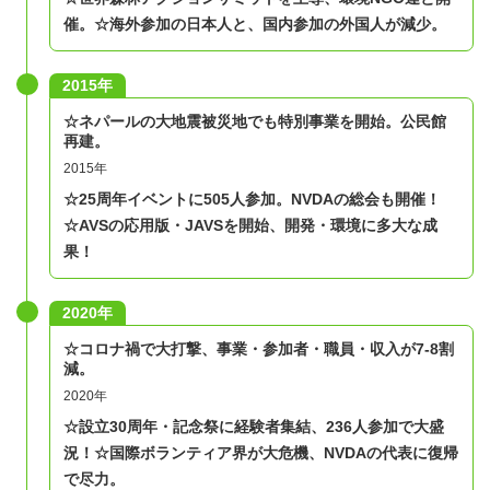
催。
☆海外参加の日本人と、国内参加の外国人が減少。
2015年
☆ネパールの大地震被災地でも特別事業を開始。公民館
再建。
2015年
☆25周年イベントに505人参加。NVDAの総会も開催！
☆AVSの応用版・JAVSを開始、開発・環境に多大な成
果！
2020年
​☆コロナ禍で大打撃、事業・参加者・職員・収入が7-8割
減。
2020年
☆設立30周年・記念祭に経験者集結、236人参加で大盛
況！
☆国際ボランティア界が大危機、NVDAの代表に復帰
で尽力。