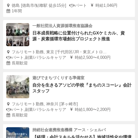
徳島 [徳島市/鮎喰駅 徒歩15分]
パート
時給1,046円
1年間
一般社団法人資源循環推進協議会
日本成長戦略に位置付けられたGXケミカル、資
源・炭素循環市場創出プロジェクト推進
フルリモート勤務, 東京 [千代田区/JR・東京メトロ...
パート,副業/パラレルキャリア
時給2,500〜4,000円
長期歓迎
遊びでまちづくりする準備室
自分を生きるアソビの学校『まちのスコーレ』会計
スタッフ
フルリモート勤務, 神奈川 [茅ヶ崎市]
パート,副業/パラレルキャリア
時給1,800〜2,200円
長期歓迎
持続社会連携推進機構 アース・シェルパ
【経理・会計スキルを活かせる】地域活性化や環境