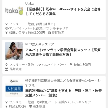
Utaka
【業務委託】既存WordPressサイトを安全に改修
してくださる方募集
フルリモート勤務, 静岡 [静岡市]
アルバイト,パート,副業/パラレルキャリア
報酬の目安：時給3,000円
長期歓迎
NPO法人キッズドア
アルバイト/オンライン学習会運営スタッフ【医療
系の進路を目指す高校生対象】
フルリモート勤務
アルバイト,パート
時給1,300円
長期歓迎
特定非営利活動法人全国こども食堂支援センター・む
すびえ
非営利団体のICT基盤を支える｜設計・運用・改善
支援メンバー（請負）
フルリモート勤務
中途,パート,副業/パラレルキャリア
時給2,000円
長期歓迎