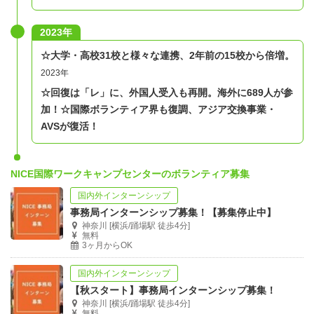
2023年
☆大学・高校31校と様々な連携、2年前の15校から倍増。
2023年
☆回復は「レ」に、外国人受入も再開。海外に689人が参
加！
☆国際ボランティア界も復調、アジア交換事業・
AVSが復活！
NICE国際ワークキャンプセンターのボランティア募集
国内外インターンシップ
事務局インターンシップ募集！【募集停止中】
神奈川 [横浜/踊場駅 徒歩4分]
無料
3ヶ月からOK
国内外インターンシップ
【秋スタート】事務局インターンシップ募集！
神奈川 [横浜/踊場駅 徒歩4分]
無料