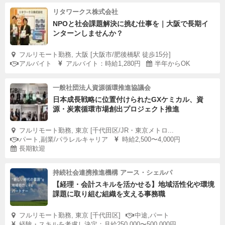
リタワークス株式会社
NPOと社会課題解決に挑む仕事を｜大阪で長期イ
ンターンしませんか？
フルリモート勤務, 大阪 [大阪市/肥後橋駅 徒歩15分]
アルバイト
アルバイト：時給1,280円
半年からOK
一般社団法人資源循環推進協議会
日本成長戦略に位置付けられたGXケミカル、資
源・炭素循環市場創出プロジェクト推進
フルリモート勤務, 東京 [千代田区/JR・東京メトロ...
パート,副業/パラレルキャリア
時給2,500〜4,000円
長期歓迎
持続社会連携推進機構 アース・シェルパ
【経理・会計スキルを活かせる】地域活性化や環境
課題に取り組む組織を支える事務職
フルリモート勤務, 東京 [千代田区]
中途,パート
経験・スキルを考慮し決定：月給250,000〜500,000円