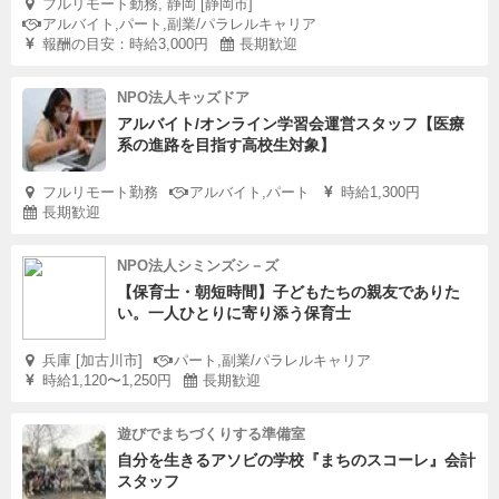
フルリモート勤務, 静岡 [静岡市]
アルバイト,パート,副業/パラレルキャリア
報酬の目安：時給3,000円
長期歓迎
NPO法人キッズドア
アルバイト/オンライン学習会運営スタッフ【医療
系の進路を目指す高校生対象】
フルリモート勤務
アルバイト,パート
時給1,300円
長期歓迎
NPO法人シミンズシ－ズ
【保育士・朝短時間】子どもたちの親友でありた
い。一人ひとりに寄り添う保育士
兵庫 [加古川市]
パート,副業/パラレルキャリア
時給1,120〜1,250円
長期歓迎
遊びでまちづくりする準備室
自分を生きるアソビの学校『まちのスコーレ』会計
スタッフ