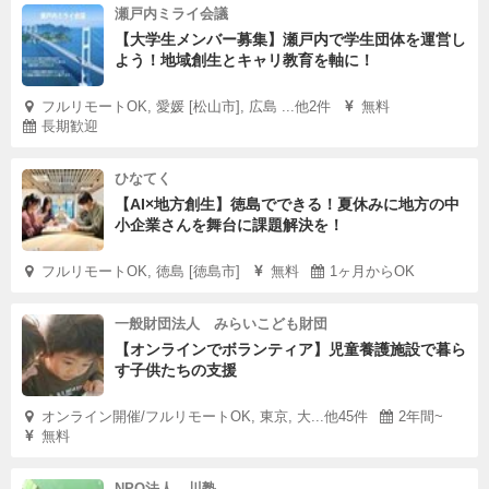
瀬戸内ミライ会議
【大学生メンバー募集】瀬戸内で学生団体を運営し
よう！地域創生とキャリ教育を軸に！
フルリモートOK, 愛媛 [松山市], 広島 ...他2件
無料
長期歓迎
ひなてく
【AI×地方創生】徳島でできる！夏休みに地方の中
小企業さんを舞台に課題解決を！
フルリモートOK, 徳島 [徳島市]
無料
1ヶ月からOK
一般財団法人 みらいこども財団
【オンラインでボランティア】児童養護施設で暮ら
す子供たちの支援
オンライン開催/フルリモートOK, 東京, 大...他45件
2年間~
無料
NPO法人 川塾