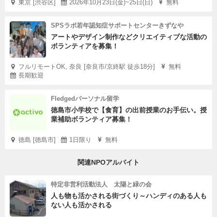
東京 [渋谷区]
2026年10月23日(金)~25日(日)
無料
SPSラボ若年認知症サポートセンターきずなや
アートやデザイン制作などクリエイティブな活動の
ボランティアを募集！
フルリモートOK, 奈良 [奈良市/京終駅 徒歩18分]
無料
長期歓迎
Fledgedパーソナル留学
徳島市小学校で【食育】の出前授業のお手伝い。授
業補助ボランティア募集！
徳島 [徳島市]
1日限り
無料
関連NPOアルバイト
特定非営利活動法人 太陽と緑の会
人も物も活かされる街づくり～ハンディのある人も
ない人も活かされる