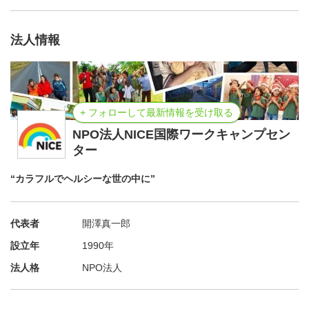
室）かホームステイ。必要なものは一通り揃う。食事は基
本自炊だが、昼・夜に賄いがあることも。宿泊所での喫煙
法人情報
は不可。
【企画】
年間を通してイベントの他、県内の児童施設の児童とオン
+ フォローして最新情報を受け取る
ラインで交流するプログラムの運営もあり。自発的・積極
NPO法人NICE国際ワークキャンプセン
ター
的に活動のアイデア募集中！
“カラフルでヘルシーな世の中に”
【企画者・参加者の声】
2014年の秋から始まったとくしま花ロードプロジェクト
代表者
開澤真一郎
は、年間で1000人近くの人が関わり徳島駅前の国道の花
設立年
1990年
壇に花を植えて1年中を通して美しく活気のある街を実現
するために活動している市民主導のボランティア活動で
法人格
NPO法人
す。2015年秋から中長期ボランティアも花ロードプロジ
ェクトに参加して日々の花の管理活動を地元地域のボラン