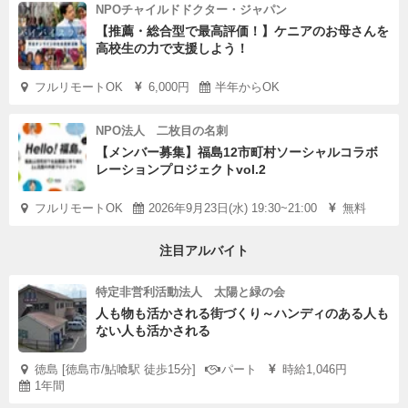
NPOチャイルドドクター・ジャパン
【推薦・総合型で最高評価！】ケニアのお母さんを
高校生の力で支援しよう！
フルリモートOK
6,000円
半年からOK
NPO法人 二枚目の名刺
【メンバー募集】福島12市町村ソーシャルコラボ
レーションプロジェクトvol.2
フルリモートOK
2026年9月23日(水) 19:30~21:00
無料
注目アルバイト
特定非営利活動法人 太陽と緑の会
人も物も活かされる街づくり～ハンディのある人も
ない人も活かされる
徳島 [徳島市/鮎喰駅 徒歩15分]
パート
時給1,046円
1年間