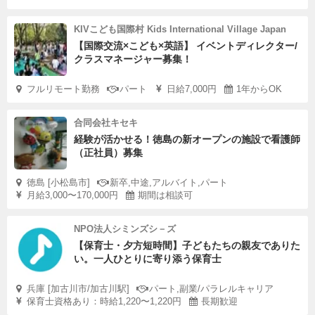
KIVこども国際村 Kids International Village Japan
【国際交流×こども×英語】 イベントディレクター/
クラスマネージャー募集！
フルリモート勤務
パート
日給7,000円
1年からOK
合同会社キセキ
経験が活かせる！徳島の新オープンの施設で看護師
（正社員）募集
徳島 [小松島市]
新卒,中途,アルバイト,パート
月給3,000〜170,000円
期間は相談可
NPO法人シミンズシ－ズ
【保育士・夕方短時間】子どもたちの親友でありた
い。一人ひとりに寄り添う保育士
兵庫 [加古川市/加古川駅]
パート,副業/パラレルキャリア
保育士資格あり：時給1,220〜1,220円
長期歓迎