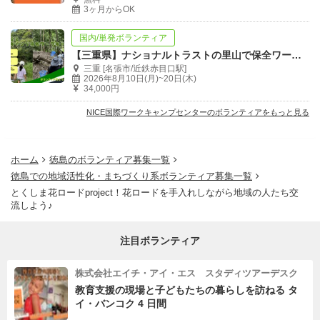
3ヶ月からOK
国内/単発ボランティア
【三重県】ナショナルトラストの里山で保全ワーク&子どもキャンプ補佐！
三重 [名張市/近鉄赤目口駅]
2026年8月10日(月)~20日(木)
34,000円
NICE国際ワークキャンプセンターのボランティアをもっと見る
ホーム
徳島のボランティア募集一覧
徳島での地域活性化・まちづくり系ボランティア募集一覧
とくしま花ロードproject！花ロードを手入れしながら地域の人たち交
流しよう♪
注目ボランティア
株式会社エイチ・アイ・エス スタディツアーデスク
教育支援の現場と子どもたちの暮らしを訪ねる タ
イ・バンコク 4 日間