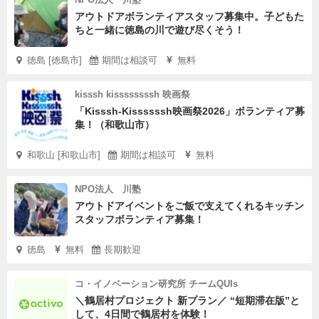
アウトドアボランティアスタッフ募集中。子どもた
ちと一緒に徳島の川で遊び尽くそう！
徳島 [徳島市]
期間は相談可
無料
kisssh kissssssssh 映画祭
「Kisssh-Kissssssh映画祭2026」ボランティア募
集！（和歌山市）
和歌山 [和歌山市]
期間は相談可
無料
NPO法人 川塾
アウトドアイベントをご飯で支えてくれるキッチン
スタッフボランティア募集！
徳島
無料
長期歓迎
コ・イノベーション研究所 チームQUIs
＼鶴居村プロジェクト 新プラン／ “短期滞在版”と
して、4日間で鶴居村を体験！