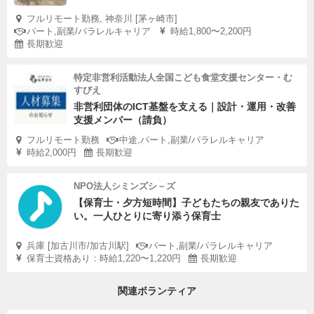
フルリモート勤務, 神奈川 [茅ヶ崎市]
パート,副業/パラレルキャリア
時給1,800〜2,200円
長期歓迎
特定非営利活動法人全国こども食堂支援センター・む
すびえ
非営利団体のICT基盤を支える｜設計・運用・改善
支援メンバー（請負）
フルリモート勤務
中途,パート,副業/パラレルキャリア
時給2,000円
長期歓迎
NPO法人シミンズシ－ズ
【保育士・夕方短時間】子どもたちの親友でありた
い。一人ひとりに寄り添う保育士
兵庫 [加古川市/加古川駅]
パート,副業/パラレルキャリア
保育士資格あり：時給1,220〜1,220円
長期歓迎
関連ボランティア