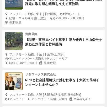
課題に取り組む組織を支える事務職
フルリモート勤務, 東京 [千代田区]
中途,パート
経験・スキルを考慮し決定：月給250,000〜500,000円
長期歓迎
蓮葉果紅
【現場・事務局バイト募集】能力優遇！里山保全を
兼ねた畑作業と竹林整備
フルリモート勤務, 千葉 [千葉市/土気駅]
アルバイト,パート,副業/パラレルキャリア
時給1,140〜1,300円
長期歓迎
リタワークス株式会社
NPOと社会課題解決に挑む仕事を｜大阪で長期イ
ンターンしませんか？
フルリモート勤務, 大阪 [大阪市/肥後橋駅 徒歩15分]
アルバイト
アルバイト：時給1,280円
半年からOK