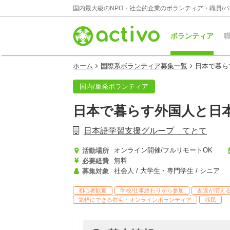
国内最大級のNPO・社会的企業のボランティア・職員/
ボランティア
職
ホーム
国際系ボランティア募集一覧
日本で暮ら
国内/単発ボランティア
日本で暮らす外国人と日
日本語学習支援グループ てとて
オンライン開催/フルリモートOK
活動場所
無料
必要経費
社会人 / 大学生・専門学生 / シニア
募集対象
初心者歓迎
学校/仕事終わりから参加
友達が増え
気軽にできる在宅・オンラインボランティア
移民