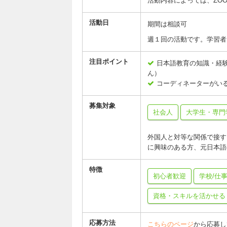
活動内容によっては、ZO
活動日
期間は相談可
週１回の活動です。学習者
注目ポイント
日本語教育の知識・経
ん）
コーディネーターがい
募集対象
社会人
大学生・専門
外国人と対等な関係で接す
に興味のある方、元日本語
特徴
初心者歓迎
学校/仕
資格・スキルを活かせる
応募方法
こちらのページ
から応募し