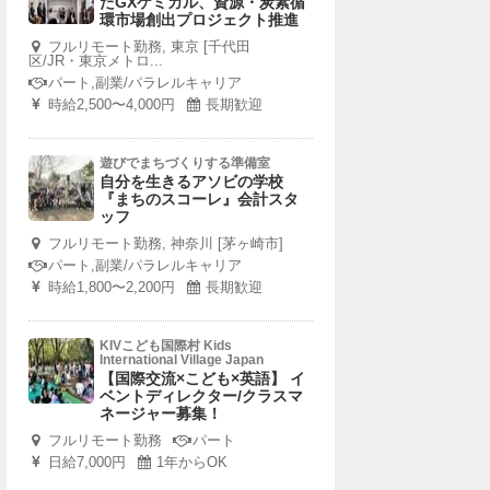
たGXケミカル、資源・炭素循
環市場創出プロジェクト推進
フルリモート勤務, 東京 [千代田
区/JR・東京メトロ...
パート,副業/パラレルキャリア
時給2,500〜4,000円
長期歓迎
遊びでまちづくりする準備室
自分を生きるアソビの学校
『まちのスコーレ』会計スタ
ッフ
フルリモート勤務, 神奈川 [茅ヶ崎市]
パート,副業/パラレルキャリア
時給1,800〜2,200円
長期歓迎
KIVこども国際村 Kids
International Village Japan
【国際交流×こども×英語】 イ
ベントディレクター/クラスマ
ネージャー募集！
フルリモート勤務
パート
日給7,000円
1年からOK