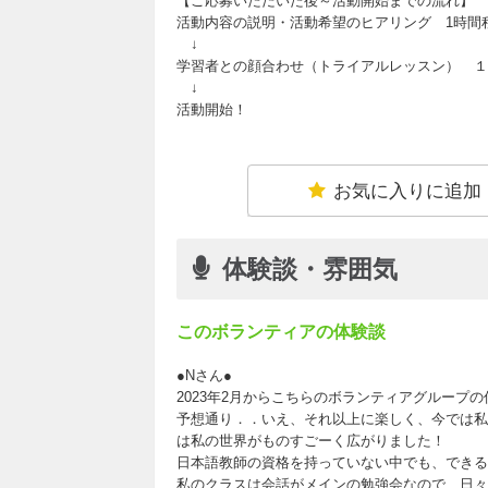
【ご応募いただいた後～活動開始までの流れ】
活動内容の説明・活動希望のヒアリング 1時間程
↓
学習者との顔合わせ（トライアルレッスン） １
↓
活動開始！
お気に入りに追加
体験談・雰囲気
このボランティアの体験談
●Nさん●
2023年2月からこちらのボランティアグループ
予想通り．．いえ、それ以上に楽しく、今では私
は私の世界がものすごーく広がりました！
日本語教師の資格を持っていない中でも、できる
私のクラスは会話がメインの勉強会なので、日々