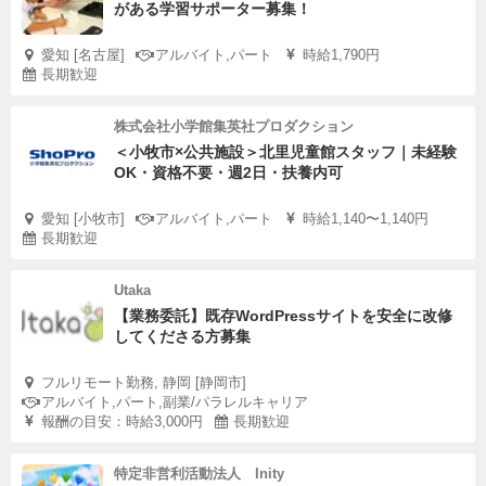
がある学習サポーター募集！
愛知 [名古屋]
アルバイト,パート
時給1,790円
長期歓迎
株式会社小学館集英社プロダクション
＜小牧市×公共施設＞北里児童館スタッフ｜未経験
OK・資格不要・週2日・扶養内可
愛知 [小牧市]
アルバイト,パート
時給1,140〜1,140円
長期歓迎
Utaka
【業務委託】既存WordPressサイトを安全に改修
してくださる方募集
フルリモート勤務, 静岡 [静岡市]
アルバイト,パート,副業/パラレルキャリア
報酬の目安：時給3,000円
長期歓迎
特定非営利活動法人 Inity