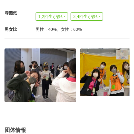
とでのマニュアル読み合わせ、練習タイムもあるので、初
めての参加でも安心です。
雰囲気
1,2回生が多い
3,4回生が多い
＊写真は過去（コロナウイルス流行前）のものです。現在
男女比
男性：40%、女性：60%
は感染症対策を取り入れた上で開催を行なっています
団体情報