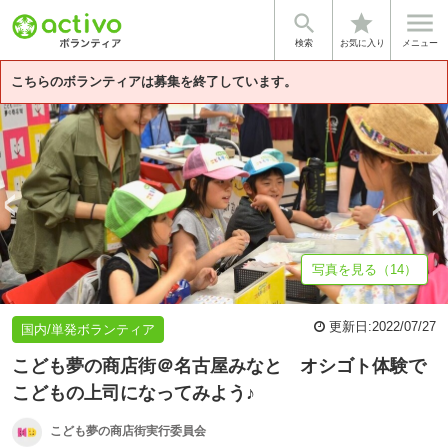


star
基本情報
募集詳細
体験談・雰囲気
団体情報
検索
お気に入り
メニュー
こちらのボランティアは募集を終了しています。
写真を見る（14）
更新日:
2022/07/27
国内/単発ボランティア
こども夢の商店街＠名古屋みなと オシゴト体験で
こどもの上司になってみよう♪
こども夢の商店街実行委員会