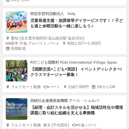
特定非営利活動法人 Inity
児童発達支援・放課後等デイサービスです！！子ど
も達と余暇活動を一緒に楽しもう♬
愛知 [名古屋市熱田区/金山総合駅 徒歩15分]
新卒,中途,アルバイト,パート
時給1,027〜1,450円
長期歓迎
KIVこども国際村 Kids International Village Japan
【国際交流×こども×英語】 イベントディレクター/
クラスマネージャー募集！
フルリモート勤務
パート
日給7,000円
1年からOK
持続社会連携推進機構 アース・シェルパ
【経理・会計スキルを活かせる】地域活性化や環境
課題に取り組む組織を支える事務職
フルリモート勤務, 東京 [千代田区]
中途,パート