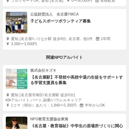
フルリモートOK, 愛知 [名古屋]
0〜30,000円
長期歓迎
公益財団法人 名古屋YMCA
子どもスポーツボランティア募集
愛知 [名古屋/いりなか駅 徒歩8分, 名古屋...他1件
1年間
3,000〜3,000円
関連NPOアルバイト
株式会社キズキ
【名古屋駅】不登校や高校中退の生徒をサポートす
る学習支援員を募集
愛知 [名古屋市南区/名古屋駅 徒歩5分]
アルバイト,パート,副業/パラレルキャリア
1コマ（90分）あたり：1,840〜5,300円
半年からOK
NPO教育支援協会東海
《名古屋・教育福祉》中学生の居場所づくりに関心