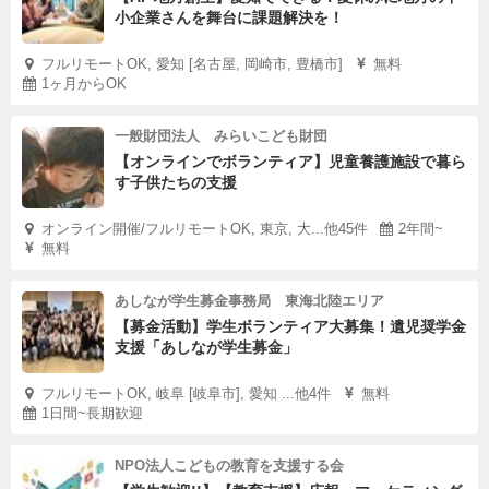
小企業さんを舞台に課題解決を！
フルリモートOK, 愛知 [名古屋, 岡崎市, 豊橋市]
無料
1ヶ月からOK
一般財団法人 みらいこども財団
【オンラインでボランティア】児童養護施設で暮ら
す子供たちの支援
オンライン開催/フルリモートOK, 東京, 大...他45件
2年間~
無料
あしなが学生募金事務局 東海北陸エリア
【募金活動】学生ボランティア大募集！遺児奨学金
支援「あしなが学生募金」
フルリモートOK, 岐阜 [岐阜市], 愛知 ...他4件
無料
1日間~長期歓迎
NPO法人こどもの教育を支援する会