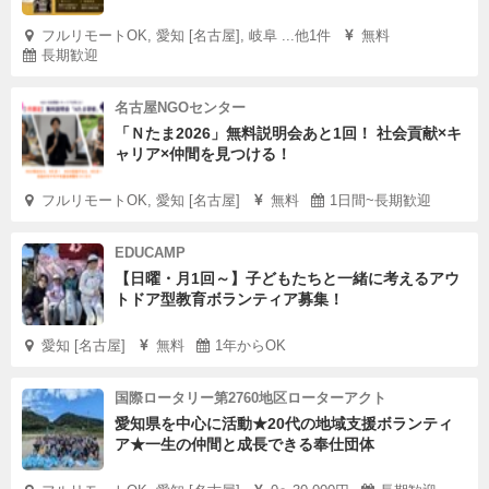
フルリモートOK, 愛知 [名古屋], 岐阜 ...他1件
無料
長期歓迎
名古屋NGOセンター
「Ｎたま2026」無料説明会あと1回！ 社会貢献×キ
ャリア×仲間を見つける！
フルリモートOK, 愛知 [名古屋]
無料
1日間~長期歓迎
EDUCAMP
【日曜・月1回～】子どもたちと一緒に考えるアウ
トドア型教育ボランティア募集！
愛知 [名古屋]
無料
1年からOK
国際ロータリー第2760地区ローターアクト
愛知県を中心に活動★20代の地域支援ボランティ
ア★一生の仲間と成長できる奉仕団体