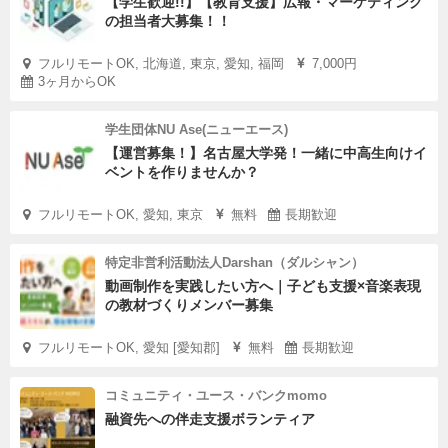
【学生歓迎!!】【教育支援】広報・マーケティング
の担当者大募集！！
フルリモートOK, 北海道, 東京, 愛知, 福岡
7,000円
3ヶ月からOK
学生団体NU Ase(ニューエース)
【運営募集！】名古屋大学発！一緒に中高生向けイ
ベントを作りませんか？
フルリモートOK, 愛知, 東京
無料
長期歓迎
特定非営利活動法人Darshan（ダルシャン）
動画制作を実践したい方へ｜子ども支援×音楽表現
の教材づくりメンバー募集
フルリモートOK, 愛知 [愛知郡]
無料
長期歓迎
コミュニティ・ユース・バンクmomo
融資先への伴走支援ボランティア