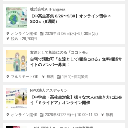
株式会社AirPangaea
【中高生募集 8/26〜9/30】オンライン留学 ×
SDGs（6週間）
オンライン開催
2026年8月26日(水)~9月30日(水)
税込：29,700円
友達として相談にのる『ココトモ』
自宅で活動可「友達として相談にのる」無料相談サ
イトのメンバー募集！
フルリモートOK
無料
1日間~長期歓迎
NPO法人アスデッサン
【中学生・高校生対象】様々な大人の生き方に出会
う「ミライドア」オンライン開催
オンライン開催
2026年8月22日(土) 10:00~11:30
無料