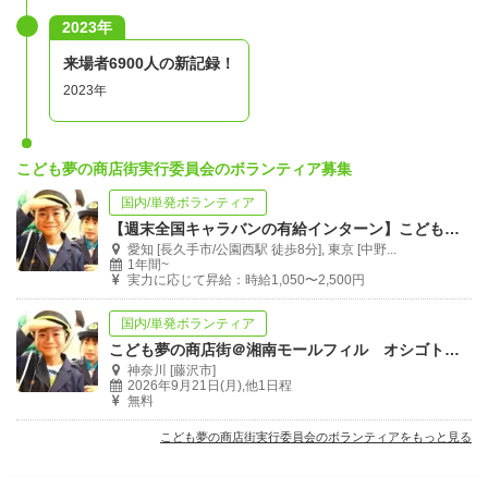
2023年
来場者6900人の新記録！
2023年
こども夢の商店街実行委員会のボランティア募集
国内/単発ボランティア
【週末全国キャラバンの有給インターン】こども夢の商店街の運営リーダーを募集！
愛知 [長久手市/公園西駅 徒歩8分], 東京 [中野...
1年間~
実力に応じて昇給：時給1,050〜2,500円
国内/単発ボランティア
こども夢の商店街＠湘南モールフィル オシゴトサポート
神奈川 [藤沢市]
2026年9月21日(月),他1日程
無料
こども夢の商店街実行委員会のボランティアをもっと見る