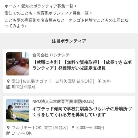
ホーム
愛知のボランティア募集一覧
愛知でのこども・教育系ボランティア募集一覧
こども夢の商店街＠名古屋みなと オシゴト体験でこどもの上司にな
ってみよう♪
注目ボランティア
合同会社 ロシナンテ
【就職に有利】【無料で資格取得】【成長できるボ
ランティア】発達障がい児認定支援員
愛知 [名古屋/ナゴヤドーム前矢田駅 徒歩14分]
無料
期間は相談可
NPO法人日本教育再興連盟(ROJE)
ギフテッド傾向で学校に馴染みづらい子の居場所づ
くりをしてくれる方を募集しています
フルリモートOK, 東京 [渋谷区]
3,000〜6,000円
1年からOK