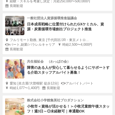
経験・スキルを考慮し決定：月給250,000〜500,000円
長期歓迎
一般社団法人資源循環推進協議会
日本成長戦略に位置付けられたGXケミカル、資
源・炭素循環市場創出プロジェクト推進
フルリモート勤務, 東京 [千代田区/JR・東京メトロ...
パート,副業/パラレルキャリア
時給2,500〜4,000円
長期歓迎
共生福祉会 （わっぱの会）
障害のある人が安心して暮らせるようにサポートす
る介助スタッフアルバイト募集！
愛知 [名古屋/大曽根駅 徒歩12分]
アルバイト,パート
時給1,077〜1,400円
長期歓迎
株式会社小学館集英社プロダクション
小牧市＜資格が活かせる！＞小牧児童館午後スタッ
フ！週3日～◎未経験可｜車通勤OK