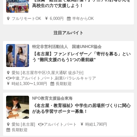
高校生の力で支援しよう！
フルリモートOK
6,000円
半年からOK
注目アルバイト
特定非営利活動法人 国連UNHCR協会
【名古屋】ファンドレイザー／「寄付を募る」とい
う “難民支援のもう1つの最前線”
愛知 [名古屋市中区/久屋大通駅 徒歩7分]
中途,アルバイト,パート,副業/パラレルキャリア
時給1,300〜1,938円
長期歓迎
NPO教育支援協会東海
《名古屋・教育福祉》中学生の居場所づくりに関心
がある学習サポーター募集！
愛知 [名古屋]
アルバイト,パート
時給1,790円
長期歓迎