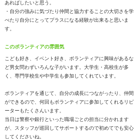
あればしたいと思う。
・自分の強みに気づたり仲間と協力することの大切さを学
べたり自分にとってプラスになる経験が出来ると思いま
す。
このボランティアの雰囲気
こども好き、イベント好き、ボランティアに興味があるな
活動内容は？
ど男女問わずいろんな子がいます。大学生・高校生が多
会場内に設置された「銀行」「領事館」「ハローワーク」
く、専門学校生や中学生も参加してくれています。
などのオシゴトを体験しにくるこどもたちは言ってみれば
「新入社員」！？そんなこどもたちのコーチ役として、オ
ボランティアを通じて、自分の成長につながったり、仲間
シゴトを教えたり、頑張る姿を見守ったり、励ましたりす
ができるので、何回もボランティアに参加してくれるリピ
る「こどもサポーター」として活動します。オシゴトが無
ーターもたくさんいます。
事に終わったら、こどもたちと達成感をシェア。気がつく
当日は警察や銀行といった職場ごとの担当に分かれます
と、こっちまで笑顔になっちゃう、本当に楽しい活動で
が、スタッフが巡回してサポートするので初めてでも安心
す。活動は1日単位、ミーティングや担当するオシゴトご
してくださいね。