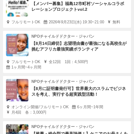
【メンバー募集】福島12市町村ソーシャルコラボ
レーションプロジェクトvol.2
フルリモートOK
2026年9月23日(水) 19:30~21:00
無料
NPOチャイルドドクター・ジャパン
【8月14日締切】志望理由書が最強になる高校生が
挑むアフリカ最強実績ボランティア
フルリモートOK
全12回 1回：4,500円
1ヶ月間~4ヶ月間
NPOチャイルドドクター・ジャパン
【8月に証明書発行可】世界最大のスラムでビジネ
スを考え、実行する超実践型活動！
オンライン開催/フルリモートOK
6ヶ月間~1年間
月4回 各：3,000円
NPOチャイルドドクター・ジャパン
【推薦・総合型で最高評価！】ケニアのお母さんを