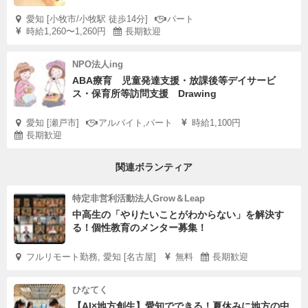
愛知 [小牧市/小牧駅 徒歩14分]
パート
時給1,260〜1,260円
長期歓迎
NPO法人ing
ABA療育 児童発達支援・放課後等デイサービ
ス・保育所等訪問支援 Drawing
愛知 [瀬戸市]
アルバイト,パート
時給1,100円
長期歓迎
関連ボランティア
特定非営利活動法人Grow＆Leap
中高生の「やりたいことがわからない」を解決す
る！個性教育のメンター募集！
フルリモート勤務, 愛知 [名古屋]
無料
長期歓迎
ひなてく
【AI×地方創生】愛知でできる！夏休みに地方の中