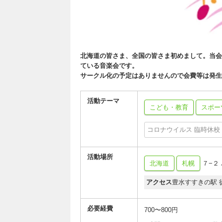
北海道の皆さま、全国の皆さま初めまして。当会
ている音楽会です。
サークル化の予定はありませんので会費等は発生
活動テーマ
こども・教育
スポー
コロナウイルス 臨時休校
活動場所
北海道
札幌
７−２
アクセス
豊水すすきの駅 
必要経費
700〜800円