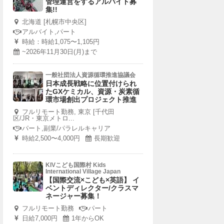
管理運営をするアルバイト募
集!!
北海道 [札幌市中央区]
アルバイト,パート
時給：時給1,075〜1,105円
~2026年11月30日(月)まで
一般社団法人資源循環推進協議会
日本成長戦略に位置付けられ
たGXケミカル、資源・炭素循
環市場創出プロジェクト推進
フルリモート勤務, 東京 [千代田
区/JR・東京メトロ...
パート,副業/パラレルキャリア
時給2,500〜4,000円
長期歓迎
KIVこども国際村 Kids
International Village Japan
【国際交流×こども×英語】 イ
ベントディレクター/クラスマ
ネージャー募集！
フルリモート勤務
パート
日給7,000円
1年からOK