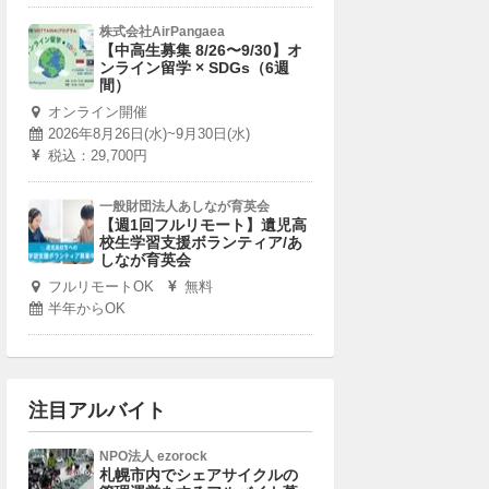
株式会社AirPangaea
【中高生募集 8/26〜9/30】オ
ンライン留学 × SDGs（6週
間）
オンライン開催
2026年8月26日(水)~9月30日(水)
税込：29,700円
一般財団法人あしなが育英会
【週1回フルリモート】遺児高
校生学習支援ボランティア/あ
しなが育英会
フルリモートOK
無料
半年からOK
注目アルバイト
NPO法人 ezorock
札幌市内でシェアサイクルの