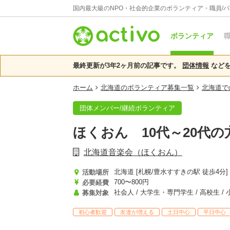
国内最大級のNPO・社会的企業のボランティア・職員/
ボランティア
職
最終更新が3年2ヶ月前の記事です。
団体情報
などを
ホーム
北海道のボランティア募集一覧
北海道で
団体メンバー/継続ボランティア
ほくおん 10代～20代
北海道音楽会（ほくおん）
北海道 [札幌/豊水すすきの駅 徒歩4分]
活動場所
700〜800円
必要経費
社会人 / 大学生・専門学生 / 高校生 /
募集対象
初心者歓迎
友達が増える
土日中心
平日中心