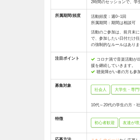
2時間のセッションで、学生
所属期間/頻度
活動頻度：週0~1回
所属期間：期間は相談可
活動のご参加は、前月末に
で、参加したい日付だけ任
の強制的なルールはありま
注目ポイント
コロナ渦で音楽活動が
援を継続していきます。
聴覚障がい者の方も参
募集対象
社会人
大学生・専門
10代～20代の学生の方・
特徴
初心者歓迎
友達が増
応募方法