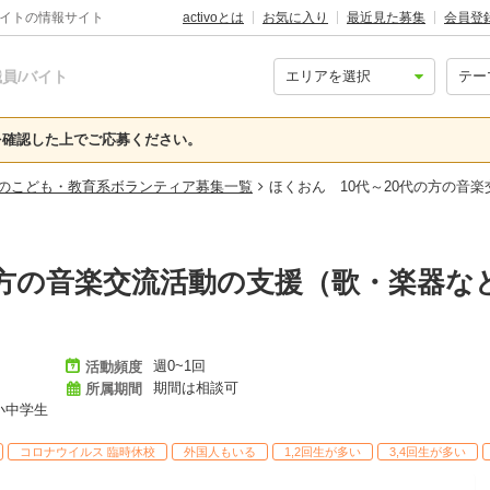
バイトの情報サイト
activoとは
お気に入り
最近見た募集
会員登
員/バイト
確認した上でご応募ください。
のこども・教育系ボランティア募集一覧
ほくおん 10代～20代の方の音
の方の音楽交流活動の支援（歌・楽器な
週0~1回
活動頻度
期間は相談可
所属期間
 小中学生
コロナウイルス 臨時休校
外国人もいる
1,2回生が多い
3,4回生が多い