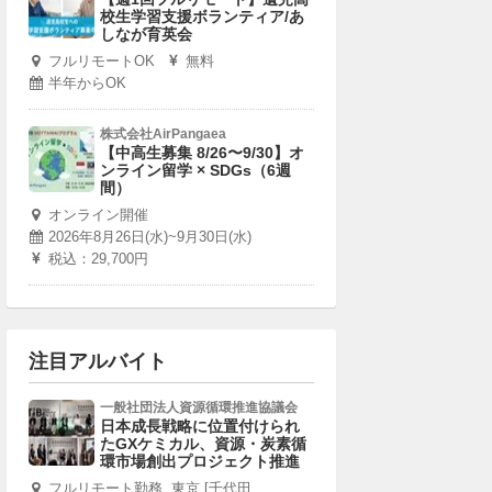
校生学習支援ボランティア/あ
しなが育英会
フルリモートOK
無料
半年からOK
株式会社AirPangaea
【中高生募集 8/26〜9/30】オ
ンライン留学 × SDGs（6週
間）
オンライン開催
2026年8月26日(水)~9月30日(水)
税込：29,700円
注目アルバイト
一般社団法人資源循環推進協議会
日本成長戦略に位置付けられ
たGXケミカル、資源・炭素循
環市場創出プロジェクト推進
フルリモート勤務, 東京 [千代田