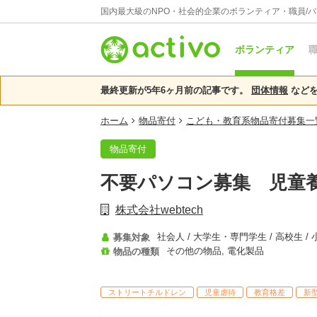
国内最大級のNPO・社会的企業のボランティア・職員/
ボランティア
職
最終更新が5年6ヶ月前の記事です。
団体情報
などを
ホーム
物品寄付
こども・教育系物品寄付募集一
物品寄付
不要パソコン募集 児童
株式会社webtech
募集対象
その他の物品, 電化製品
物品の種類
ストリートチルドレン
児童虐待
教育格差
新