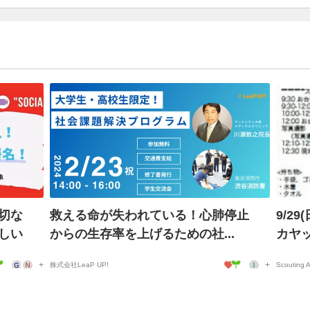
切な
救える命が失われている！心肺停止
9/2
しい
からの生存率を上げるための社...
カヤッ
株式会社LeaP UP!
Scouting A