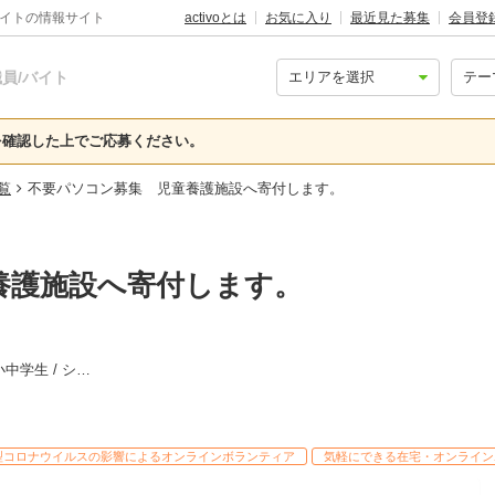
バイトの情報サイト
activoとは
お気に入り
最近見た募集
会員登
員/バイト
確認した上でご応募ください。
覧
不要パソコン募集 児童養護施設へ寄付します。
養護施設へ寄付します。
社会人 / 大学生・専門学生 / 高校生 / 小中学生 / シニア
型コロナウイルスの影響によるオンラインボランティア
気軽にできる在宅・オンライン