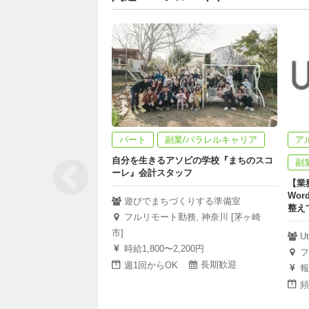
パート
副業/パラレルキャリア
ア
自分を生きるアソビの学校『まちのスコ
副
ーレ』会計スタッフ
【業
Wo
遊びでまちづくりする準備室
整え
フルリモート勤務, 神奈川 [茅ヶ崎
市]
U
時給1,800〜2,200円
フ
長期歓迎
週1回からOK
報
頻