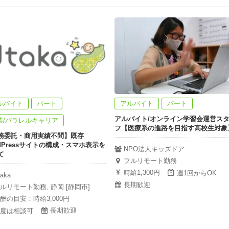
ルバイト
パート
アルバイト
パート
アルバイト/オンライン学習会運営ス
業/パラレルキャリア
フ【医療系の進路を目指す高校生対象
務委託・商用実績不問】既存
rdPressサイトの構成・スマホ表示を
NPO法人キッズドア
て
フルリモート勤務
時給1,300円
週1回からOK
taka
長期歓迎
ルリモート勤務, 静岡 [静岡市]
酬の目安：時給3,000円
長期歓迎
度は相談可