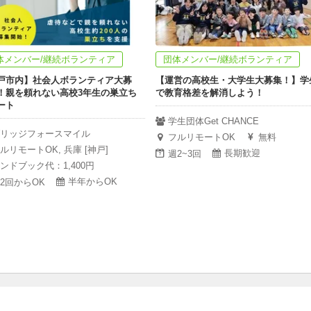
体メンバー/継続ボランティア
団体メンバー/継続ボランティア
戸市内】社会人ボランティア大募
【運営の高校生・大学生大募集！】学
！親を頼れない高校3年生の巣立ち
で教育格差を解消しよう！
ート
学生団体Get CHANCE
リッジフォースマイル
フルリモートOK
無料
ルリモートOK, 兵庫 [神戸]
長期歓迎
週2~3回
ンドブック代：1,400円
半年からOK
2回からOK