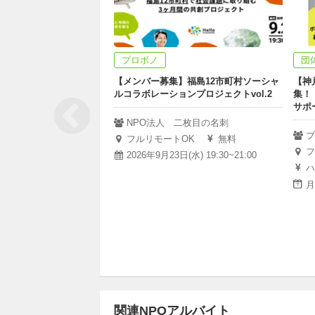
プロボノ
団
【メンバー募集】福島12市町村ソーシャ
【神
ルコラボレーションプロジェクトvol.2
集！
サポ
NPO法人 二枚目の名刺
ブ
フルリモートOK
無料
フ
2026年9月23日(水) 19:30~21:00
ハ
月
関連NPOアルバイト