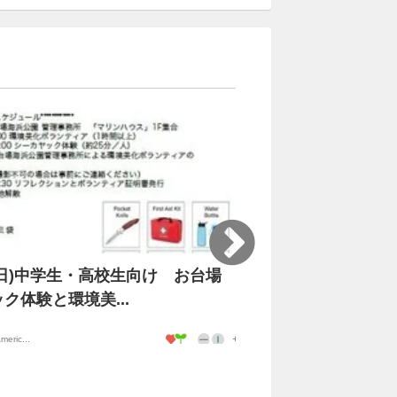
9(日)中学生・高校生向け お台場
10/1(火)都民の日
ク体験と環境美...
生・高校生向け 翻訳..
meric...
Scouting Americ...