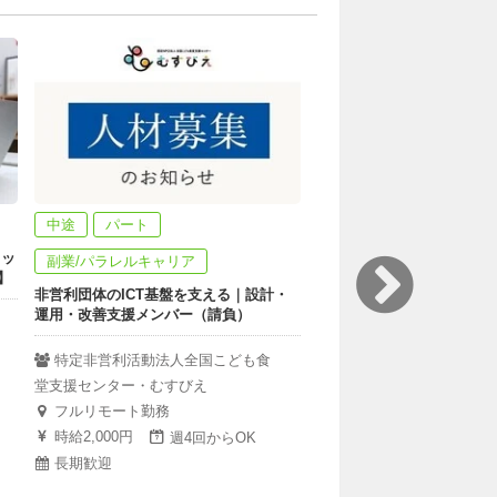
中途
パート
パート
タッ
【国際交流×こども×英語】
副業/パラレルキャリア
】
ィレクター/クラスマネー
非営利団体のICT基盤を支える｜設計・
運用・改善支援メンバー（請負）
KIVこども国際村 Kids Inte
Village Japan
特定非営利活動法人全国こども食
フルリモート勤務
堂支援センター・むすびえ
日給7,000円
頻度は
フルリモート勤務
1年からOK
時給2,000円
週4回からOK
長期歓迎