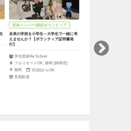
団体メンバー/継続ボランティア
団体メンバー/継続ボラン
生
未来の学校を小学生～大学生で一緒に考
【9月開講】子ども達（10
えませんか？【ボランティア証明書発
インで対話するメンターを
行】
mimamo/学びと対話の
学生団体Re:School
教室
フルリモートOK, 静岡 [静岡市]
フルリモートOK
無料
月2回からOK
３か月間（計30~40h）
長期歓迎
修の受講費として、33,00
み）が必要となります。メ
らなくとも講座だけ受けて
とも可能です。：33,000円
半年
週1回からOK