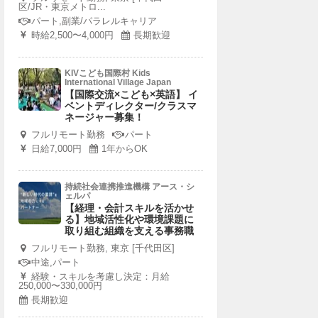
区/JR・東京メトロ...
パート,副業/パラレルキャリア
時給2,500〜4,000円
長期歓迎
KIVこども国際村 Kids
International Village Japan
【国際交流×こども×英語】 イ
ベントディレクター/クラスマ
ネージャー募集！
フルリモート勤務
パート
日給7,000円
1年からOK
持続社会連携推進機構 アース・シ
ェルパ
【経理・会計スキルを活かせ
る】地域活性化や環境課題に
取り組む組織を支える事務職
フルリモート勤務, 東京 [千代田区]
中途,パート
経験・スキルを考慮し決定：月給
250,000〜330,000円
長期歓迎