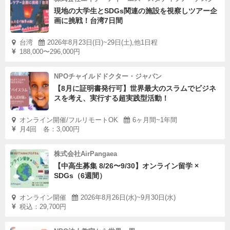
関西会
現在調
13：00～16：
現地の大学生とSDGs関連の施設を視察しツアー企
3/21（土）
画に挑戦！台湾7日間
場①
整中
00（予定）
台湾
2026年8月23日(日)~29日(土),他1日程
関西会
現在調
13：00～16：
188,000〜296,000円
4/11（土）
場②
整中
00（予定）
NPOチャイルドドクター・ジャパン
【8月に証明書発行可】世界最大のスラムでビジネ
■内容
スを考え、実行する超実践型活動！
＜サポーターの役割や心がまえについて学ぶ＞
オンライン開催/フルリモートOK
6ヶ月間~1年間
＜リスクマネジメント 安全管理講習＞ の2つを予定してい
月4回 各：3,000円
ます。
株式会社AirPangaea
■参加費 無料（会場までの交通費はご負担ください）
【中高生募集 8/26〜9/30】オンライン留学 ×
■会場について 関西で設定します。（大阪or京都を予
SDGs（6週間）
定 3月上旬までに決定・ご案内します）
オンライン開催
2026年8月26日(水)~9月30日(水)
■事前研修 所定の日時での参加が難しい場合■
税込：29,700円
応募時情報にてその旨をお伝えください。別日程での開催