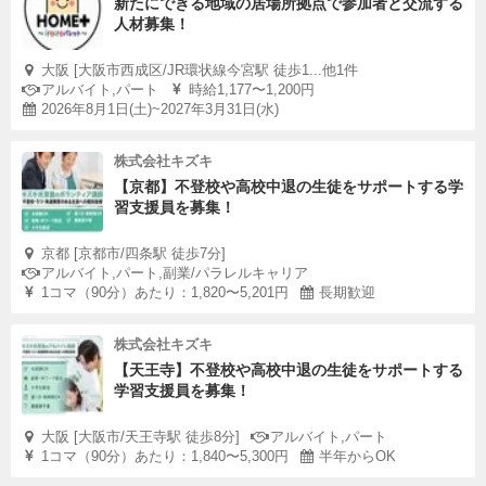
新たにできる地域の居場所拠点で参加者と交流する
人材募集！
大阪 [大阪市西成区/JR環状線今宮駅 徒歩1...他1件
アルバイト,パート
時給1,177〜1,200円
2026年8月1日(土)~2027年3月31日(水)
株式会社キズキ
【京都】不登校や高校中退の生徒をサポートする学
習支援員を募集！
京都 [京都市/四条駅 徒歩7分]
アルバイト,パート,副業/パラレルキャリア
1コマ（90分）あたり：1,820〜5,201円
長期歓迎
株式会社キズキ
【天王寺】不登校や高校中退の生徒をサポートする
学習支援員を募集！
大阪 [大阪市/天王寺駅 徒歩8分]
アルバイト,パート
1コマ（90分）あたり：1,840〜5,300円
半年からOK