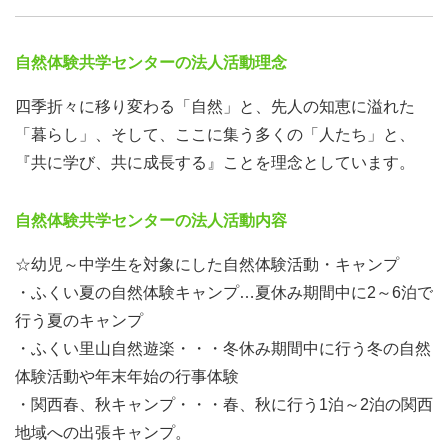
【顔写真送付先アドレス】：leader@kyougaku☆com※☆
を.（ドット）に変更ください）
自然体験共学センターの法人活動理念
※写真送付のない申込は受付保留となります。
四季折々に移り変わる「自然」と、先人の知恵に溢れた
【過去、参加経験のある方】
「暮らし」、そして、ここに集う多くの「人たち」と、
所定の様式を使用し申込ください。
『共に学び、共に成長する』ことを理念としています。
【高校生以下参加希望者】は "保護者同意書面"の提出が必
要となります。
自然体験共学センターの法人活動内容
→申込みがあった際に、提出方法などをご連絡します。
☆幼児～中学生を対象にした自然体験活動・キャンプ
受付は先着順です （1次締切：各日程の10日前 ※必着）
・ふくい夏の自然体験キャンプ…夏休み期間中に2～6泊で
※ 定員状況により2次募集を実施しています。 締め切り後
行う夏のキャンプ
の申込は事前に問合せください。
・ふくい里山自然遊楽・・・冬休み期間中に行う冬の自然
体験活動や年末年始の行事体験
【申込み後の流れ】
・関西春、秋キャンプ・・・春、秋に行う1泊～2泊の関西
「承諾書の送付」・・・申込後、原則2週間以内に受入の
地域への出張キャンプ。
有無の結果を通知。