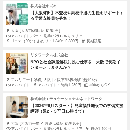
株式会社キズキ
【大阪梅田】不登校や高校中退の生徒をサポートす
る学習支援員を募集！
大阪 [大阪市/梅田駅 徒歩9分]
アルバイト,パート,副業/パラレルキャリア
1コマ（90分）あたり：1,840〜5,300円
長期歓迎
リタワークス株式会社
NPOと社会課題解決に挑む仕事を｜大阪で長期イ
ンターンしませんか？
フルリモート勤務, 大阪 [大阪市/肥後橋駅 徒歩15分]
アルバイト
アルバイト：時給1,280円
半年からOK
株式会社エデュケーショナルネットワーク
【2026年9月スタート】児童福祉施設での学習支援
講師（週2～３平日15時まで）
大阪 [大阪市平野区/喜連瓜破駅 徒歩10分]
アルバイト,パート,副業/パラレルキャリア
時給1,490円