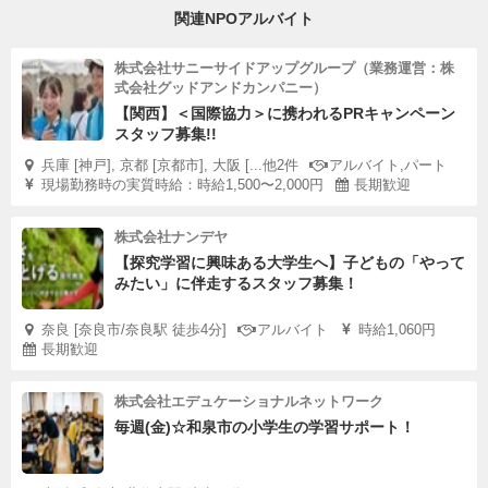
関連NPOアルバイト
株式会社サニーサイドアップグループ（業務運営：株
式会社グッドアンドカンパニー）
【関西】＜国際協力＞に携われるPRキャンペーン
スタッフ募集!!
兵庫 [神戸], 京都 [京都市], 大阪 [...他2件
アルバイト,パート
現場勤務時の実質時給：時給1,500〜2,000円
長期歓迎
株式会社ナンデヤ
【探究学習に興味ある大学生へ】子どもの「やって
みたい」に伴走するスタッフ募集！
奈良 [奈良市/奈良駅 徒歩4分]
アルバイト
時給1,060円
長期歓迎
株式会社エデュケーショナルネットワーク
毎週(金)☆和泉市の小学生の学習サポート！