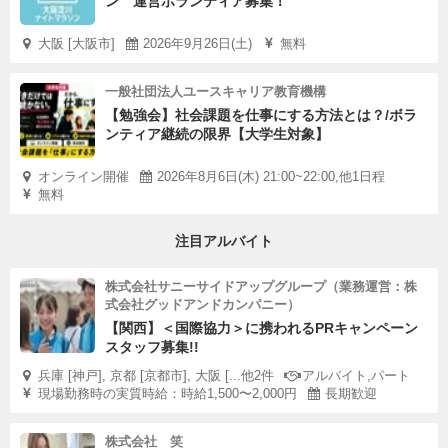
ン 運営ボランティア募集！
大阪 [大阪市]
2026年9月26日(土)
無料
一般社団法人ユースキャリア教育機構
【勉強会】社会課題を仕事にする方法とは？/ボラ
ンティア継続の限界【大学生対象】
オンライン開催
2026年8月6日(木) 21:00~22:00,他1日程
無料
注目アルバイト
株式会社サニーサイドアップグループ（業務運営：株
式会社グッドアンドカンパニー）
【関西】＜国際協力＞に携われるPRキャンペーン
スタッフ募集!!
兵庫 [神戸], 京都 [京都市], 大阪 [...他2件
アルバイト,パート
現場勤務時の実質時給：時給1,500〜2,000円
長期歓迎
株式会社 笑