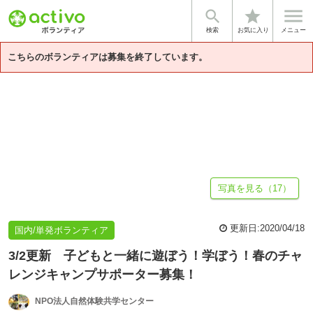


star
【3月2日更新】新型コロナウィルス...
基本情報
自然体験共学センター
検索
お気に入り
メニュー
こちらのボランティアは募集を終了しています。
写真を見る（17）
更新日:
2020/04/18
国内/単発ボランティア
3/2更新 子どもと一緒に遊ぼう！学ぼう！春のチャ
レンジキャンプサポーター募集！
NPO法人自然体験共学センター