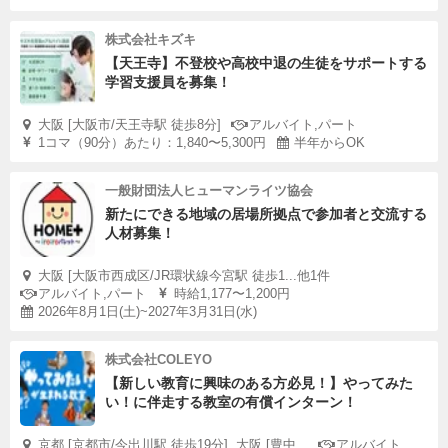
株式会社キズキ
【天王寺】不登校や高校中退の生徒をサポートする
学習支援員を募集！
大阪 [大阪市/天王寺駅 徒歩8分]
アルバイト,パート
1コマ（90分）あたり：1,840〜5,300円
半年からOK
一般財団法人ヒューマンライツ協会
新たにできる地域の居場所拠点で参加者と交流する
人材募集！
大阪 [大阪市西成区/JR環状線今宮駅 徒歩1...他1件
アルバイト,パート
時給1,177〜1,200円
2026年8月1日(土)~2027年3月31日(水)
株式会社COLEYO
【新しい教育に興味のある方必見！】やってみた
い！に伴走する教室の有償インターン！
京都 [京都市/今出川駅 徒歩19分], 大阪 [豊中...
アルバイト