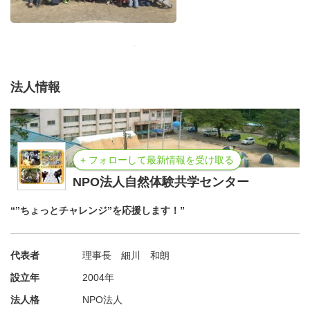
法人情報
+ フォローして最新情報を受け取る
■申込方法■
NPO法人自然体験共学センター
下記の条件をご確認のうえ 「郵送」「FAX」「インター
“”ちょっとチャレンジ”を応援します！”
ネット」にて申込ください。
【初めて参加する方】 顔写真の提出が必須です。
代表者
理事長 細川 和朗
＜申込用紙を利用＞→所定欄に写真を貼付し送付ください
設立年
2004年
＜インターネット申込みフォームを利用＞→入力、送信
法人格
NPO法人
後、下記アドレスに顔写真データを送付ください