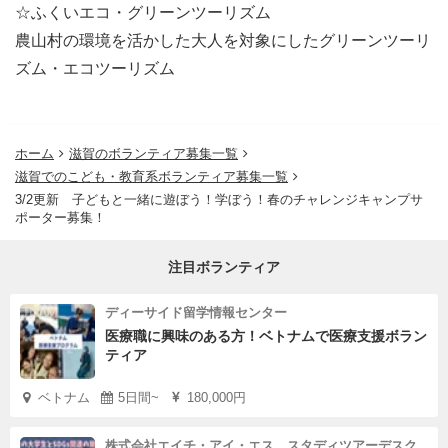
☆ふくいエコ・グリーンツーリズム
※初参加者の場合は、事前研修等の調整によりお渡しまで
農山村の環境を活かした大人を対象にしたグリーンツーリ
日数を要する場合があります。ご注意ください
ズム・エコツーリズム
「活動のお知らせ送付」・・・申込締切日以降に、持ち物
等の資料を送付。
ホーム
滋賀のボランティア募集一覧
事前研修について 初参加の方は参加必須です。
滋賀でのこども・教育系ボランティア募集一覧
■事前研修 所定の日時での参加が難しい場合
3/2更新 子どもと一緒に遊ぼう！学ぼう！春のチャレンジキャンプサ
ポーター募集！
応募時にその旨をお伝えください。別日程での開催などに
応じます
注目ボランティア
リピーターの方もご参加可能です。復習、ブラッシュアッ
ディーサイド留学情報センター
プに活用いただけます。）
医療職に興味のある方！ベトナムで医療支援ボラン
■事前研修プログラム一覧■
ティア
ベトナム
5日間~
180,000円
日時
会場
開催時間
株式会社エイチ・アイ・エス スタディツアーデスク