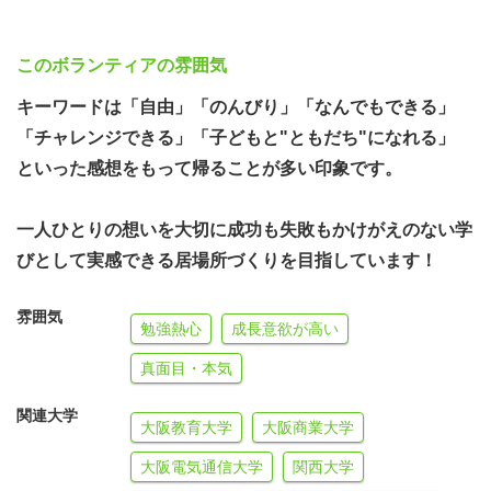
い。
6．待遇・概要
このボランティアの雰囲気
＜名 称＞ 自然体験共学センター短期ボランティアスタッ
キーワードは「自由」「のんびり」「なんでもできる」
フ【通称】サポーター
「チャレンジできる」「子どもと"ともだち"になれる」
＜補 助＞ 一定の金額をお支払いします。（1組1000円程
といった感想をもって帰ることが多い印象です。
度+交通費補助上限4,000円）
＜食 事＞ 子どもたちと一緒につくります。
一人ひとりの想いを大切に成功も失敗もかけがえのない学
＜住 居＞ 子どもたちと一緒に過ごします。（奈良 施設 滋
びとして実感できる居場所づくりを目指しています！
賀 テント泊）
雰囲気
＜保 険＞ センターが一定のボランティア傷害保険に加入
勉強熱心
成長意欲が高い
し、活動中に生じた事故を保障します。
真面目・本気
＜参加証明書＞ 希望者のみ、活動参加証明書の発行に対
応します。
関連大学
大阪教育大学
大阪商業大学
大阪電気通信大学
関西大学
７．集合解散地について