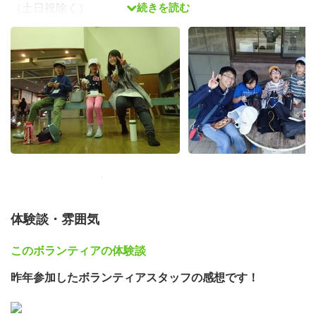
続きを読む
（土日祝除く）
活動内容
【2020なら春キャンプ】および【2020しが春キャンプ】
における参加者の生活面・活動面のサポート
初参加の方は事前研修への参加が必須です ＞＞＞「事前
研修について」を参照ください。
日程・定員・対象
体験談・雰囲気
このボランティアの体験談
昨年参加したボランティアスタッフの感想です！
複数組参加する事も可能です。 ●各日程の詳細はお問合せ
いただくか、HP情報やリーフレットなどをご覧くださ