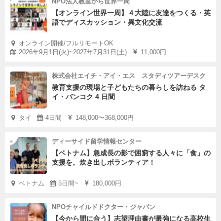
NPO法人教室から世界一周
などに応じます。
【オンライン世界一周】４大陸に友達をつくる・英
語でディスカッション・異文化交流
オンライン開催/フルリモートOK
2026年9月1日(火)~2027年7月31日(土)
11,000円
株式会社エイチ・アイ・エス スタディツアーデスク
教育支援の現場と子どもたちの暮らしを訪ねる タ
イ・バンコク 4 日間
タイ
4日間
148,000〜368,000円
ディーサイド留学情報センター
【ベトナム】急成長の影で困窮する人々に「食」の
支援を。炊き出しボランティア！
ベトナム
5日間~
180,000円
NPOチャイルドドクター・ジャパン
【今から間に合う】志望理由書が最強になる高校生