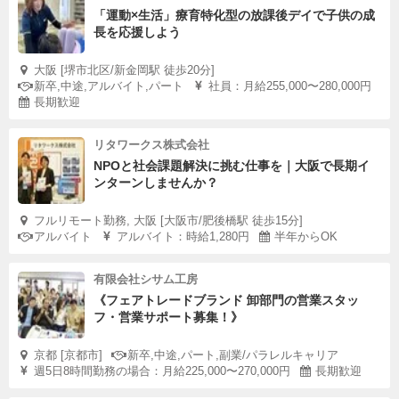
「運動×生活」療育特化型の放課後デイで子供の成
長を応援しよう
大阪 [堺市北区/新金岡駅 徒歩20分]
新卒,中途,アルバイト,パート
社員：月給255,000〜280,000円
長期歓迎
リタワークス株式会社
NPOと社会課題解決に挑む仕事を｜大阪で長期イ
ンターンしませんか？
フルリモート勤務, 大阪 [大阪市/肥後橋駅 徒歩15分]
アルバイト
アルバイト：時給1,280円
半年からOK
有限会社シサム工房
《フェアトレードブランド 卸部門の営業スタッ
フ・営業サポート募集！》
京都 [京都市]
新卒,中途,パート,副業/パラレルキャリア
週5日8時間勤務の場合：月給225,000〜270,000円
長期歓迎