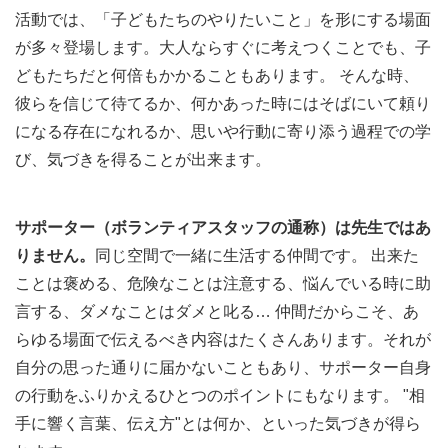
活動では、「子どもたちのやりたいこと」を形にする場面
が多々登場します。大人ならすぐに考えつくことでも、子
どもたちだと何倍もかかることもあります。 そんな時、
彼らを信じて待てるか、何かあった時にはそばにいて頼り
になる存在になれるか、思いや行動に寄り添う過程での学
び、気づきを得ることが出来ます。
サポーター（ボランティアスタッフの通称）は先生ではあ
りません。
同じ空間で一緒に生活する仲間です。 出来た
ことは褒める、危険なことは注意する、悩んでいる時に助
言する、ダメなことはダメと叱る… 仲間だからこそ、あ
らゆる場面で伝えるべき内容はたくさんあります。それが
自分の思った通りに届かないこともあり、サポーター自身
の行動をふりかえるひとつのポイントにもなります。 "相
手に響く言葉、伝え方"とは何か、といった気づきが得ら