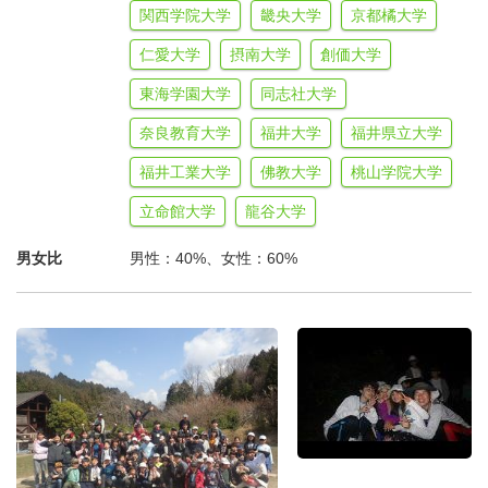
関西学院大学
畿央大学
京都橘大学
【奈良コース 集合解散情報】
仁愛大学
摂南大学
創価大学
東海学園大学
同志社大学
奈良教育大学
福井大学
福井県立大学
福井工業大学
佛教大学
桃山学院大学
立命館大学
龍谷大学
男女比
男性：40%、女性：60%
【滋賀コース 集合解散情報】