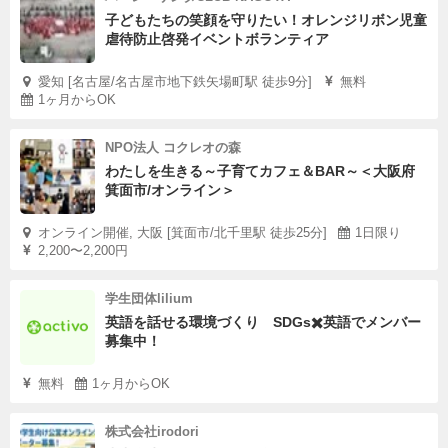
子どもたちの笑顔を守りたい！オレンジリボン児童
虐待防止啓発イベントボランティア
愛知 [名古屋/名古屋市地下鉄矢場町駅 徒歩9分]
無料
1ヶ月からOK
NPO法人 コクレオの森
わたしを生きる～子育てカフェ＆BAR～＜大阪府
箕面市/オンライン＞
オンライン開催, 大阪 [箕面市/北千里駅 徒歩25分]
1日限り
2,200〜2,200円
学生団体lilium
英語を話せる環境づくり SDGs✖️英語でメンバー
募集中！
無料
1ヶ月からOK
株式会社irodori