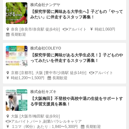
株式会社ナンデヤ
【探究学習に興味ある大学生へ】子どもの「やって
みたい」に伴走するスタッフ募集！
奈良 [奈良市/奈良駅 徒歩4分]
アルバイト
時給1,060円
長期歓迎
株式会社COLEYO
【探究学習に興味がある大学生必見！】子どものや
ってみたいを伴走するスタッフ募集！
京都 [京都市], 大阪 [豊中市/少路駅 徒歩14分]
アルバイト
時給1,200〜1,500円
長期歓迎
株式会社キズキ
【大阪梅田】不登校や高校中退の生徒をサポートす
る学習支援員を募集！
大阪 [大阪市/梅田駅 徒歩9分]
アルバイト,パート,副業/パラレルキャリア
1コマ（90分）あたり：1,840〜5,300円
長期歓迎