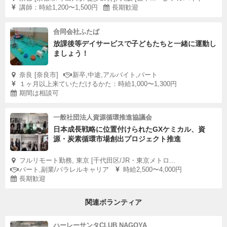
講師：時給1,200〜1,500円
長期歓迎
合同会社ふたば
放課後等デイサービスで子どもたちと一緒に運動し
ましょう！
奈良 [奈良市]
新卒,中途,アルバイト,パート
１ヶ月以上来ていただけるかた：時給1,000〜1,300円
期間は相談可
一般社団法人資源循環推進協議会
日本成長戦略に位置付けられたGXケミカル、資
源・炭素循環市場創出プロジェクト推進
フルリモート勤務, 東京 [千代田区/JR・東京メトロ...
パート,副業/パラレルキャリア
時給2,500〜4,000円
長期歓迎
関連ボランティア
ハーレーサンタCLUB NAGOYA