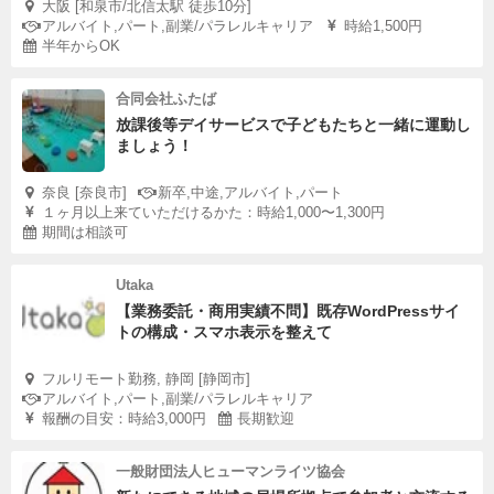
大阪 [和泉市/北信太駅 徒歩10分]
アルバイト,パート,副業/パラレルキャリア
時給1,500円
半年からOK
合同会社ふたば
放課後等デイサービスで子どもたちと一緒に運動し
ましょう！
奈良 [奈良市]
新卒,中途,アルバイト,パート
１ヶ月以上来ていただけるかた：時給1,000〜1,300円
期間は相談可
Utaka
【業務委託・商用実績不問】既存WordPressサイ
トの構成・スマホ表示を整えて
フルリモート勤務, 静岡 [静岡市]
アルバイト,パート,副業/パラレルキャリア
報酬の目安：時給3,000円
長期歓迎
一般財団法人ヒューマンライツ協会