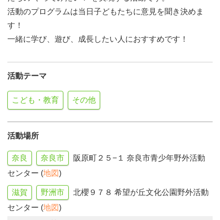
活動のプログラムは当日子どもたちに意見を聞き決めま
す！
一緒に学び、遊び、成長したい人におすすめです！
活動テーマ
こども・教育
その他
活動場所
奈良
奈良市
阪原町２５−１ 奈良市青少年野外活動
センター (
地図
)
滋賀
野洲市
北櫻９７８ 希望が丘文化公園野外活動
センター (
地図
)