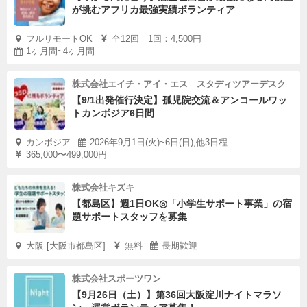
が挑むアフリカ最強実績ボランティア
フルリモートOK
全12回 1回：4,500円
1ヶ月間~4ヶ月間
株式会社エイチ・アイ・エス スタディツアーデスク
【9/1出発催行決定】孤児院交流＆アンコールワッ
トカンボジア6日間
カンボジア
2026年9月1日(火)~6日(日),他3日程
365,000〜499,000円
株式会社キズキ
【都島区】週1日OK◎「小学生サポート事業」の宿
題サポートスタッフを募集
大阪 [大阪市都島区]
無料
長期歓迎
株式会社スポーツワン
【9月26日（土）】第36回大阪淀川ナイトマラソ