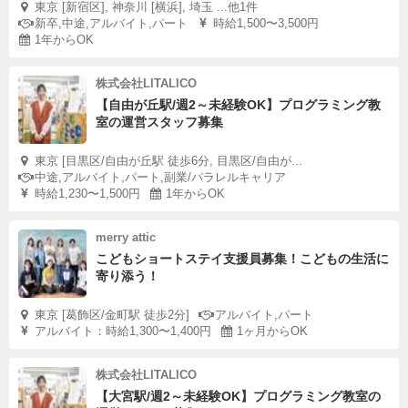
東京 [新宿区], 神奈川 [横浜], 埼玉 ...他1件
新卒,中途,アルバイト,パート
時給1,500〜3,500円
1年からOK
株式会社LITALICO
【自由が丘駅/週2～未経験OK】プログラミング教
室の運営スタッフ募集
東京 [目黒区/自由が丘駅 徒歩6分, 目黒区/自由が...
中途,アルバイト,パート,副業/パラレルキャリア
時給1,230〜1,500円
1年からOK
merry attic
こどもショートステイ支援員募集！こどもの生活に
寄り添う！
東京 [葛飾区/金町駅 徒歩2分]
アルバイト,パート
アルバイト：時給1,300〜1,400円
1ヶ月からOK
株式会社LITALICO
【大宮駅/週2～未経験OK】プログラミング教室の