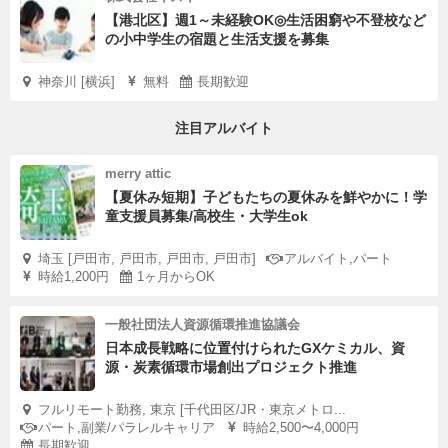
【港北区】週1～未経験OK◎生活困窮や不登校など
の小中学生の宿題と生活支援を募集
神奈川 [横浜]
無料
長期歓迎
注目アルバイト
merry attic
【夏休み短期】子どもたちの夏休みを鮮やかに！学
童支援員募集/高校生・大学生ok
埼玉 [戸田市, 戸田市, 戸田市, 戸田市]
アルバイト,パート
時給1,200円
1ヶ月からOK
一般社団法人資源循環推進協議会
日本成長戦略に位置付けられたGXケミカル、資
源・炭素循環市場創出プロジェクト推進
フルリモート勤務, 東京 [千代田区/JR・東京メトロ...
パート,副業/パラレルキャリア
時給2,500〜4,000円
長期歓迎