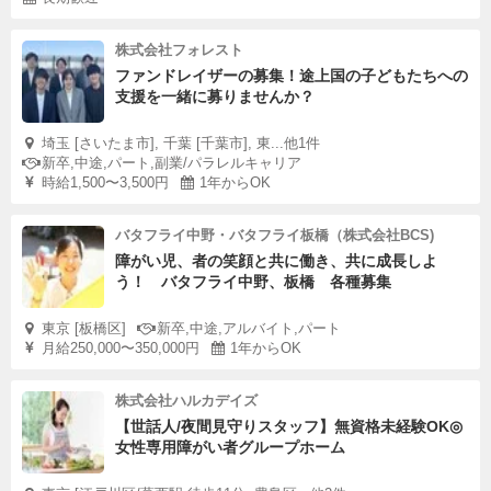
株式会社フォレスト
ファンドレイザーの募集！途上国の子どもたちへの
支援を一緒に募りませんか？
埼玉 [さいたま市], 千葉 [千葉市], 東...他1件
新卒,中途,パート,副業/パラレルキャリア
時給1,500〜3,500円
1年からOK
バタフライ中野・バタフライ板橋（株式会社BCS)
障がい児、者の笑顔と共に働き、共に成長しよ
う！ バタフライ中野、板橋 各種募集
東京 [板橋区]
新卒,中途,アルバイト,パート
月給250,000〜350,000円
1年からOK
株式会社ハルカデイズ
【世話人/夜間見守りスタッフ】無資格未経験OK◎
女性専用障がい者グループホーム