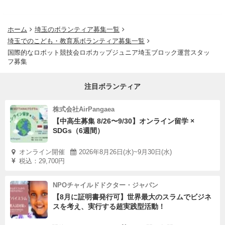
ホーム
埼玉のボランティア募集一覧
埼玉でのこども・教育系ボランティア募集一覧
国際的なロボット競技会ロボカップジュニア埼玉ブロック運営スタッ
フ募集
注目ボランティア
株式会社AirPangaea
【中高生募集 8/26〜9/30】オンライン留学 ×
SDGs（6週間）
オンライン開催
2026年8月26日(水)~9月30日(水)
税込：29,700円
NPOチャイルドドクター・ジャパン
【8月に証明書発行可】世界最大のスラムでビジネ
スを考え、実行する超実践型活動！