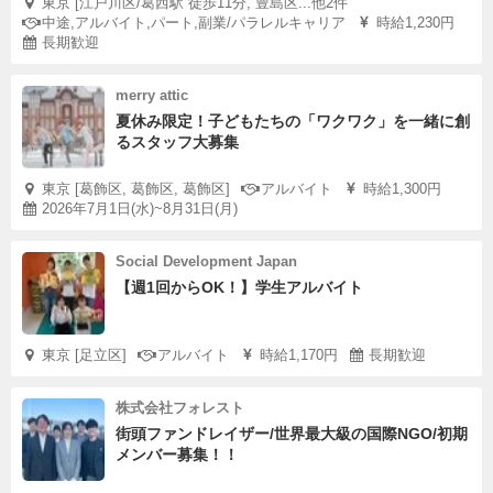
東京 [江戸川区/葛西駅 徒歩11分, 豊島区...他2件
中途,アルバイト,パート,副業/パラレルキャリア
時給1,230円
長期歓迎
merry attic
夏休み限定！子どもたちの「ワクワク」を一緒に創
るスタッフ大募集
東京 [葛飾区, 葛飾区, 葛飾区]
アルバイト
時給1,300円
2026年7月1日(水)~8月31日(月)
Social Development Japan
【週1回からOK！】学生アルバイト
東京 [足立区]
アルバイト
時給1,170円
長期歓迎
株式会社フォレスト
街頭ファンドレイザー/世界最大級の国際NGO/初期
メンバー募集！！