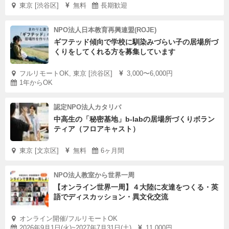
東京 [渋谷区]
無料
長期歓迎
NPO法人日本教育再興連盟(ROJE)
ギフテッド傾向で学校に馴染みづらい子の居場所づ
くりをしてくれる方を募集しています
フルリモートOK, 東京 [渋谷区]
3,000〜6,000円
1年からOK
認定NPO法人カタリバ
中高生の「秘密基地」b-labの居場所づくりボラン
ティア（フロアキャスト）
東京 [文京区]
無料
6ヶ月間
NPO法人教室から世界一周
【オンライン世界一周】４大陸に友達をつくる・英
語でディスカッション・異文化交流
オンライン開催/フルリモートOK
2026年9月1日(火)~2027年7月31日(土)
11,000円