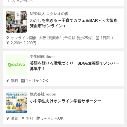
1ヶ月からOK
NPO法人 コクレオの森
わたしを生きる～子育てカフェ＆BAR～＜大阪府
箕面市/オンライン＞
オンライン開催, 大阪 [箕面市/北千里駅 徒歩25分]
1日限り
2,200〜2,200円
学生団体lilium
英語を話せる環境づくり SDGs✖️英語でメンバー
募集中！
無料
1ヶ月からOK
株式会社irodori
小中学生向けオンライン学習サポーター
滋賀
無料
3ヶ月からOK