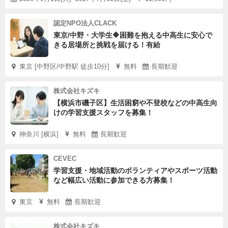
認定NPO法人CLACK
東京/中野・大学生🔶困難を抱える中高生に安心で
きる居場所と挑戦を届ける！有給
東京 [中野区/中野駅 徒歩10分]
無料
長期歓迎
株式会社キズキ
【横浜市磯子区】生活困窮や不登校などの中高生向
けの学習支援スタッフを募集！
神奈川 [横浜]
無料
長期歓迎
CEVEC
学習支援・地域活動のボランティアやスポーツ活動
など幅広い活動に参加できる方募集！
東京
無料
長期歓迎
株式会社キズキ