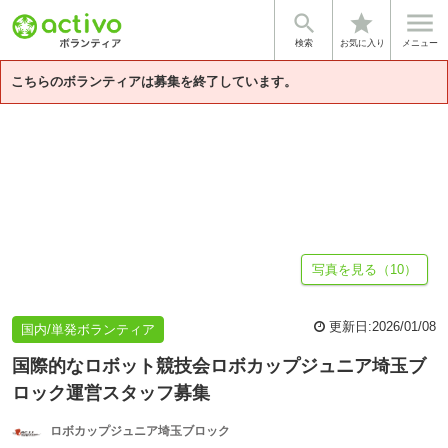


star
基本情報
募集詳細
体験談・雰囲気
団体情報
検索
お気に入り
メニュー
こちらのボランティアは募集を終了しています。
写真を見る（10）
更新日:
2026/01/08
国内/単発ボランティア
国際的なロボット競技会ロボカップジュニア埼玉ブ
ロック運営スタッフ募集
ロボカップジュニア埼玉ブロック