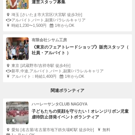
運営スタッフ募集
埼玉 [さいたま市大宮区/大宮駅 徒歩3分]
アルバイト,パート,副業/パラレルキャリア
時給1,230〜1,500円
1年からOK
有限会社シサム工房
《東京のフェアトレードショップ》販売スタッフ（
社員・アルバイト ）
東京 [武蔵野市/吉祥寺駅 徒歩4分]
新卒,中途,アルバイト,パート,副業/パラレルキャリア
アルバイト：時給1,400円
1年からOK
関連ボランティア
ハーレーサンタCLUB NAGOYA
子どもたちの笑顔を守りたい！オレンジリボン児童
虐待防止啓発イベントボランティア
愛知 [名古屋/名古屋市地下鉄矢場町駅 徒歩9分]
無料