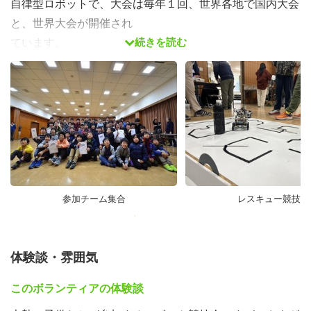
自律型ロボットで、大会は毎年１回、世界各地で国内大会
と、世界大会が開催され
続きを読む
ています。
ロボカップジュニアはロボカップのカテゴリーの一つであ
り、国内にあるロボッ
ト競技会の中で唯一、国際科学技術コンテスト( 支援: 独立
行政法人科学技術振興
機構UＲＬ: )に認定されています。未来の技術者を育てる
ために始まった国際的なプロジェクトです。全国各地から
選抜されたチームがジャパンオープンで競い世界大会への
参加を目指します。
参加チーム集合
レスキュー競技
埼玉ブロック
体験談・雰囲気
埼玉ブロックは埼玉県下のチームが参加する大会を運営し
ています。南埼玉ノード、北埼玉ノードの2つの予選会を
このボランティアの体験談
実施し、埼玉ブロック大会でジャパンオープンへの推薦チ