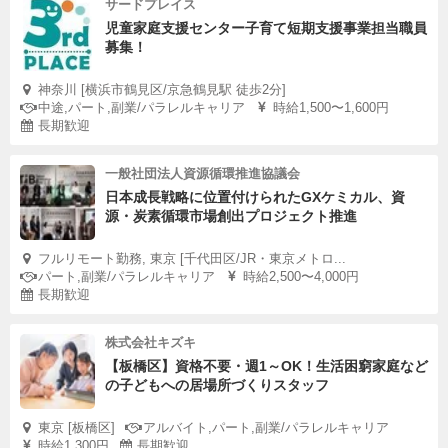
サードプレイス
児童家庭支援センター子育て短期支援事業担当職員
募集！
神奈川 [横浜市鶴見区/京急鶴見駅 徒歩2分]
中途,パート,副業/パラレルキャリア
時給1,500〜1,600円
長期歓迎
一般社団法人資源循環推進協議会
日本成長戦略に位置付けられたGXケミカル、資
源・炭素循環市場創出プロジェクト推進
フルリモート勤務, 東京 [千代田区/JR・東京メトロ...
パート,副業/パラレルキャリア
時給2,500〜4,000円
長期歓迎
株式会社キズキ
【板橋区】資格不要・週1～OK！生活困窮家庭など
の子どもへの居場所づくりスタッフ
東京 [板橋区]
アルバイト,パート,副業/パラレルキャリア
時給1,300円
長期歓迎