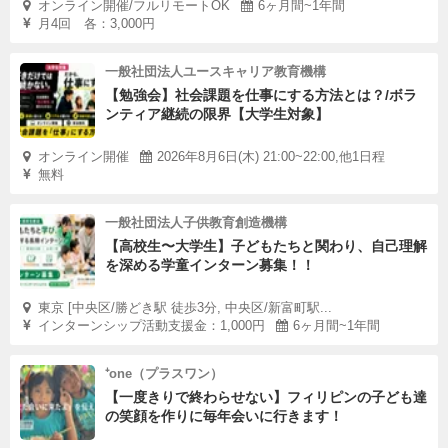
オンライン開催/フルリモートOK
6ヶ月間~1年間
月4回 各：3,000円
一般社団法人ユースキャリア教育機構
【勉強会】社会課題を仕事にする方法とは？/ボラ
ンティア継続の限界【大学生対象】
オンライン開催
2026年8月6日(木) 21:00~22:00,他1日程
無料
一般社団法人子供教育創造機構
【高校生〜大学生】子どもたちと関わり、自己理解
を深める学童インターン募集！！
東京 [中央区/勝どき駅 徒歩3分, 中央区/新富町駅...
インターンシップ活動支援金：1,000円
6ヶ月間~1年間
⁺one（プラスワン）
【一度きりで終わらせない】フィリピンの子ども達
の笑顔を作りに毎年会いに行きます！