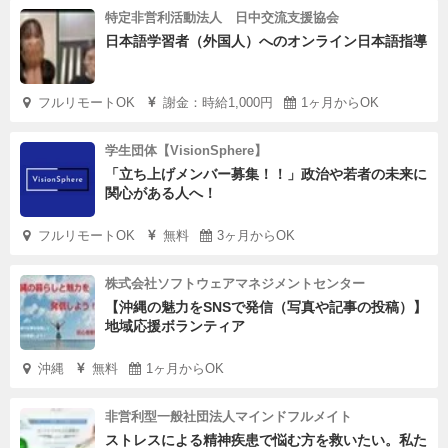
特定非営利活動法人 日中交流支援協会
日本語学習者（外国人）へのオンライン日本語指導
フルリモートOK
謝金：時給1,000円
1ヶ月からOK
学生団体【VisionSphere】
「立ち上げメンバー募集！！」政治や若者の未来に
関心がある人へ！
フルリモートOK
無料
3ヶ月からOK
株式会社ソフトウェアマネジメントセンター
【沖縄の魅力をSNSで発信（写真や記事の投稿）】
地域応援ボランティア
沖縄
無料
1ヶ月からOK
非営利型一般社団法人マインドフルメイト
ストレスによる精神疾患で悩む方を救いたい。私た