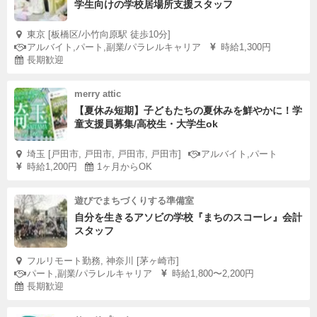
学生向けの学校居場所支援スタッフ
東京 [板橋区/小竹向原駅 徒歩10分]
アルバイト,パート,副業/パラレルキャリア
時給1,300円
長期歓迎
merry attic
【夏休み短期】子どもたちの夏休みを鮮やかに！学
童支援員募集/高校生・大学生ok
埼玉 [戸田市, 戸田市, 戸田市, 戸田市]
アルバイト,パート
時給1,200円
1ヶ月からOK
遊びでまちづくりする準備室
自分を生きるアソビの学校『まちのスコーレ』会計
スタッフ
フルリモート勤務, 神奈川 [茅ヶ崎市]
パート,副業/パラレルキャリア
時給1,800〜2,200円
長期歓迎