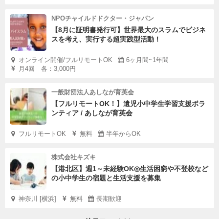
NPOチャイルドドクター・ジャパン
【8月に証明書発行可】世界最大のスラムでビジネ
スを考え、実行する超実践型活動！
オンライン開催/フルリモートOK
6ヶ月間~1年間
月4回 各：3,000円
一般財団法人あしなが育英会
【フルリモートOK！】遺児小中学生学習支援ボラ
ンティア / あしなが育英会
フルリモートOK
無料
半年からOK
株式会社キズキ
【港北区】週1～未経験OK◎生活困窮や不登校など
の小中学生の宿題と生活支援を募集
神奈川 [横浜]
無料
長期歓迎