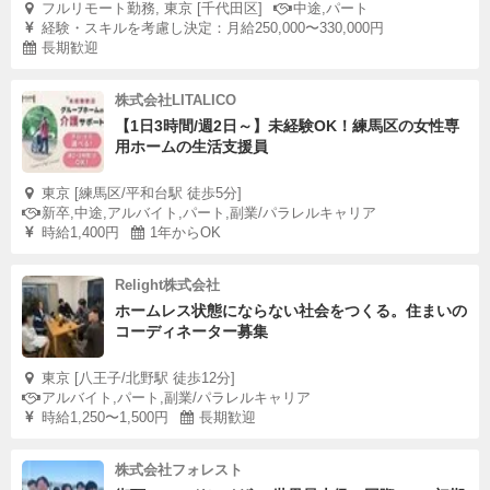
フルリモート勤務, 東京 [千代田区]
中途,パート
経験・スキルを考慮し決定：月給250,000〜330,000円
長期歓迎
株式会社LITALICO
【1日3時間/週2日～】未経験OK！練馬区の女性専
用ホームの生活支援員
東京 [練馬区/平和台駅 徒歩5分]
新卒,中途,アルバイト,パート,副業/パラレルキャリア
時給1,400円
1年からOK
Relight株式会社
ホームレス状態にならない社会をつくる。住まいの
コーディネーター募集
東京 [八王子/北野駅 徒歩12分]
アルバイト,パート,副業/パラレルキャリア
時給1,250〜1,500円
長期歓迎
株式会社フォレスト