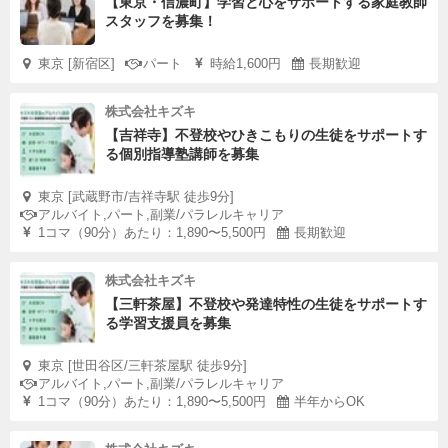
【東京・信濃町】学習と心をサポートする家庭教師
スタッフを募集！
東京 [新宿区]
パート
時給1,600円
長期歓迎
株式会社キズキ
【吉祥寺】不登校やひきこもりの生徒をサポートす
る個別指導塾講師を募集
東京 [武蔵野市/吉祥寺駅 徒歩9分]
アルバイト,パート,副業/パラレルキャリア
1コマ（90分）あたり：1,890〜5,500円
長期歓迎
株式会社キズキ
【三軒茶屋】不登校や発達特性の生徒をサポートす
る学習支援員を募集
東京 [世田谷区/三軒茶屋駅 徒歩9分]
アルバイト,パート,副業/パラレルキャリア
1コマ（90分）あたり：1,890〜5,500円
半年からOK