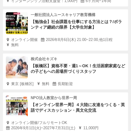
インターンシップ活動支援金：1,000円
6ヶ月間~1年間
一般社団法人ユースキャリア教育機構
【勉強会】社会課題を仕事にする方法とは？/ボラ
ンティア継続の限界【大学生対象】
オンライン開催
2026年8月6日(木) 21:00~22:00,他1日程
無料
株式会社キズキ
【板橋区】資格不要・週1～OK！生活困窮家庭など
の子どもへの居場所づくりスタッフ
東京 [板橋区]
無料
長期歓迎
NPO法人教室から世界一周
【オンライン世界一周】４大陸に友達をつくる・英
語でディスカッション・異文化交流
オンライン開催/フルリモートOK
2026年9月1日(火)~2027年7月31日(土)
11,000円