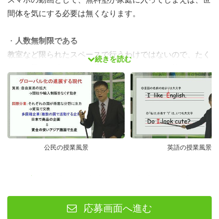
間体を気にする必要は無くなります。
・
人数無制限である
教室など限られたスペースで行うわけではないので、たく
続きを読む
さんの子ども達にむけて展開していくことが可能です。
・
勉強へのモチベーションを上げる映像の配信
様々な分野で活躍された方々にお願いして、「夢を持って
コツコツ努力することの大切」を数分で、ご自身の体験を
通して、困難な中にある子ども達に語ってもらいたいと思
公民の授業風景
英語の授業風景
います。
・
短い時間での効率的な学習
「CAMELの映像とテスト」は、生徒がスマホを使うこと
で、
応募画面へ進む
１）自宅だけで受講・活用できますし、