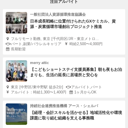
注目アルバイト
一般社団法人資源循環推進協議会
日本成長戦略に位置付けられたGXケミカル、資
源・炭素循環市場創出プロジェクト推進
フルリモート勤務, 東京 [千代田区/JR・東京メトロ...
パート,副業/パラレルキャリア
時給2,500〜4,000円
長期歓迎
merry attic
【こどもショートステイ支援員募集】朝も夜もお泊
まりも、生活の延長に居場所と安心を
東京 [中野区/東中野駅 徒歩2分]
アルバイト,パート
アルバイト：時給1,300〜1,400円
1ヶ月からOK
持続社会連携推進機構 アース・シェルパ
【経理・会計スキルを活かせる】地域活性化や環境
課題に取り組む組織を支える事務職