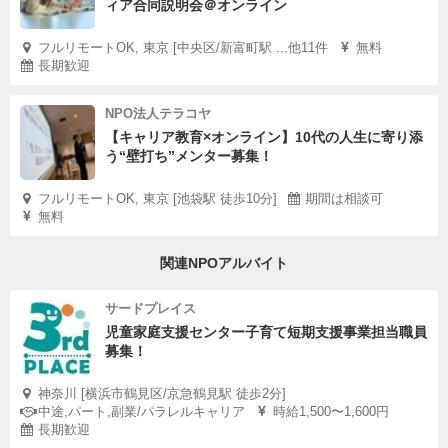
ィア合同説明会＠オンライン
フルリモートOK, 東京 [中央区/新富町駅 ...他11件
無料
長期歓迎
NPO法人テラコヤ
【キャリア教育×オンライン】10代の人生に寄り添
う“壁打ち”メンター募集！
フルリモートOK, 東京 [池袋駅 徒歩10分]
期間は相談可
無料
関連NPOアルバイト
サードプレイス
児童家庭支援センター子育て短期支援事業担当職員
募集！
神奈川 [横浜市鶴見区/京急鶴見駅 徒歩2分]
中途,パート,副業/パラレルキャリア
時給1,500〜1,600円
長期歓迎