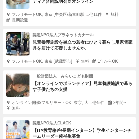
ティア合同説明会＠オンライン
フルリモートOK, 東京 [中央区/新富町駅 ...他11件
無料
長期歓迎
認定NPO法人プラネットカナール
児童養護施設を巣立つ若者にひとり暮らし用家電家
具を届けて応援しませんか。
フルリモートOK, 東京 [武蔵野市]
無料
1年からOK
一般財団法人 みらいこども財団
【オンラインでボランティア】児童養護施設で暮ら
す子供たちの支援
オンライン開催/フルリモートOK, 東京, 大...他45件
2年間~
無料
認定NPO法人CLACK
【IT×教育格差/長期インターン】学生インターンチ
ームリーダー候補生募集