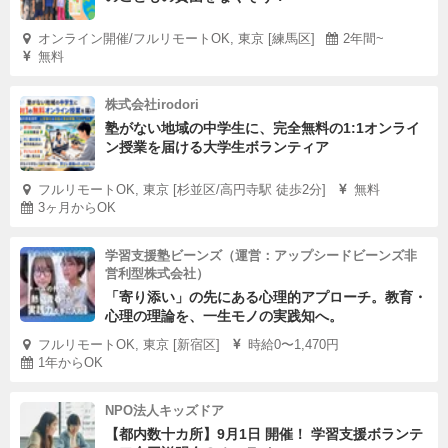
オンライン開催/フルリモートOK, 東京 [練馬区]
2年間~
無料
株式会社irodori
塾がない地域の中学生に、完全無料の1:1オンライ
ン授業を届ける大学生ボランティア
フルリモートOK, 東京 [杉並区/高円寺駅 徒歩2分]
無料
3ヶ月からOK
学習支援塾ビーンズ（運営：アップシードビーンズ非
営利型株式会社）
「寄り添い」の先にある心理的アプローチ。教育・
心理の理論を、一生モノの実践知へ。
フルリモートOK, 東京 [新宿区]
時給0〜1,470円
1年からOK
NPO法人キッズドア
【都内数十カ所】9月1日 開催！ 学習支援ボランテ