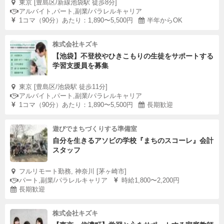
東京 [豊島区/新線池袋駅 徒歩8分]
アルバイト,パート,副業/パラレルキャリア
1コマ（90分）あたり：1,890〜5,500円
半年からOK
株式会社キズキ
【池袋】不登校やひきこもりの生徒をサポートする
学習支援員を募集
東京 [豊島区/池袋駅 徒歩11分]
アルバイト,パート,副業/パラレルキャリア
1コマ（90分）あたり：1,890〜5,500円
長期歓迎
遊びでまちづくりする準備室
自分を生きるアソビの学校『まちのスコーレ』会計
スタッフ
フルリモート勤務, 神奈川 [茅ヶ崎市]
パート,副業/パラレルキャリア
時給1,800〜2,200円
長期歓迎
株式会社キズキ