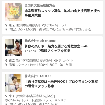
全国食支援活動協力会
非常勤事務スタッフ募集 地域の食支援活動支援の
事務局業務
東京 [世田谷区/用賀駅]
アルバイト,パート
時給1,350〜1,500円
2026年6月1日(月)~2027年2月5日(金)
株式会社math channel
算数の楽しさ・魅力を届ける算数教室math
channelで講師スタッフを募集
東京 [渋谷区/南新宿駅 徒歩3分]
アルバイト
講師スタッフ：時給1,500〜1,800円
1年間
株式会社LITALICO
【吉祥寺駅/週2～未経験OK】プログラミング教室
の運営スタッフ募集
東京 [武蔵野市/吉祥寺駅 徒歩5分]
アルバイト,パート,副業/パラレルキャリア
時給1,200〜1,500円
1年からOK