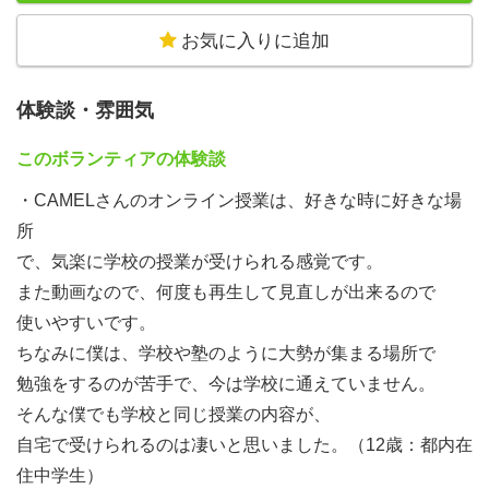
２）週１日だけ無料塾に通っている生徒が、その他の曜日
お気に入りに追加
に自宅で補習するのにも役立ちます。
体験談・雰囲気
中学１～３年生向けの授業動画の撮影を行います！
このボランティアの体験談
今年度は中学１～３年生の英語・数学・国語・理科・社会
の映像を撮影していきます。2019年4月から配信できる予
・CAMELさんのオンライン授業は、好きな時に好きな場
定です。来年度以降は、小学校・高校の子ども達向けの映
所
像授業も制作予定です。
で、気楽に学校の授業が受けられる感覚です。
また動画なので、何度も再生して見直しが出来るので
・映像授業への出演（パワーポイントでの資料作成も）
使いやすいです。
・ＷＥＢテストの作成の補助（ワードでの入力作業
ちなみに僕は、学校や塾のように大勢が集まる場所で
・ＣＡＭＥＬを全国に広める広報
勉強をするのが苦手で、今は学校に通えていません。
を主に募集しています。
そんな僕でも学校と同じ授業の内容が、
自宅で受けられるのは凄いと思いました。（12歳：都内在
住中学生）