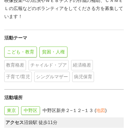
映像授業への出演やＷＥＢテストの作成の補助、ＣＡＭＥ
Ｌの広報などのボランティアをしてくださる方を募集して
います！
活動テーマ
こども・教育
貧困・人権
教育格差
チャイルド・プア
経済格差
子育て/育児
シングルマザー
病児保育
活動場所
東京
中野区
中野区新井２−１２−１３ (
地図
)
アクセス
沼袋駅 徒歩11分