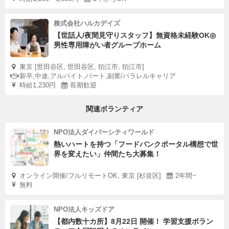
株式会社ハルカデイズ
【世話人/夜間見守りスタッフ】無資格未経験OK◎
男性専用障がい者グループホーム
東京 [世田谷区, 世田谷区, 狛江市, 狛江市]
新卒,中途,アルバイト,パート,副業/パラレルキャリア
時給1,230円
長期歓迎
関連ボランティア
NPO法人ダイバーシティワールド
熱いハートを持つ「フードバンクポータル構想で世
界を変えたい」仲間たち大募集！
オンライン開催/フルリモートOK, 東京 [杉並区]
2年間~
無料
NPO法人キッズドア
【都内数十カ所】8月22日 開催！ 学習支援ボラン