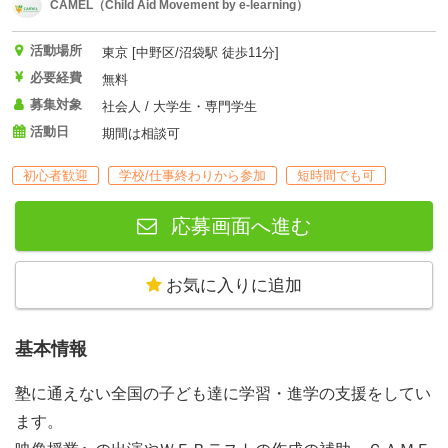
CAMEL（Child Aid Movement by e-learning）
活動場所
東京 [中野区/沼袋駅 徒歩11分]
必要経費
無料
募集対象
社会人 / 大学生・専門学生
活動日
期間は相談可
初心者歓迎
学校/仕事終わりから参加
短時間でも可
応募画面へ進む
お気に入りに追加
基本情報
塾に通えない全国の子ども達に学習・進学の支援をしてい
ます。