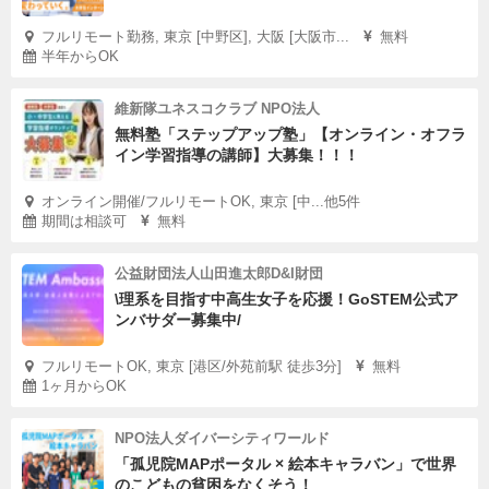
フルリモート勤務, 東京 [中野区], 大阪 [大阪市...
無料
半年からOK
維新隊ユネスコクラブ NPO法人
無料塾「ステップアップ塾」【オンライン・オフラ
イン学習指導の講師】大募集！！！
オンライン開催/フルリモートOK, 東京 [中...他5件
期間は相談可
無料
公益財団法人山田進太郎D&I財団
\理系を目指す中高生女子を応援！GoSTEM公式ア
ンバサダー募集中/
フルリモートOK, 東京 [港区/外苑前駅 徒歩3分]
無料
1ヶ月からOK
NPO法人ダイバーシティワールド
「孤児院MAPポータル × 絵本キャラバン」で世界
のこどもの貧困をなくそう！