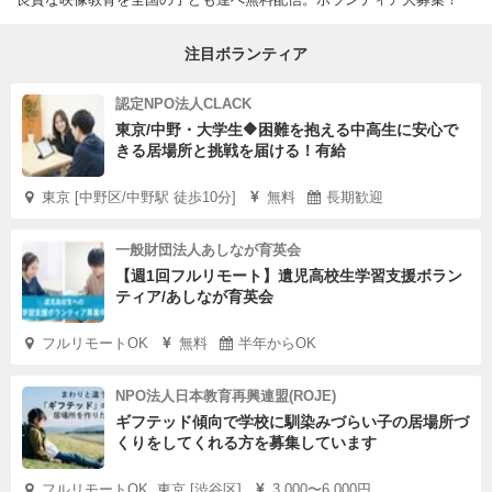
注目ボランティア
認定NPO法人CLACK
東京/中野・大学生🔶困難を抱える中高生に安心で
きる居場所と挑戦を届ける！有給
東京 [中野区/中野駅 徒歩10分]
無料
長期歓迎
一般財団法人あしなが育英会
【週1回フルリモート】遺児高校生学習支援ボラン
ティア/あしなが育英会
フルリモートOK
無料
半年からOK
NPO法人日本教育再興連盟(ROJE)
ギフテッド傾向で学校に馴染みづらい子の居場所づ
くりをしてくれる方を募集しています
フルリモートOK, 東京 [渋谷区]
3,000〜6,000円