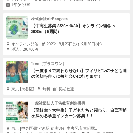
1年からOK
株式会社AirPangaea
【中高生募集 8/26〜9/30】オンライン留学 ×
SDGs（6週間）
オンライン開催
2026年8月26日(水)~9月30日(水)
税込：29,700円
⁺one（プラスワン）
【一度きりで終わらせない】フィリピンの子ども達
の笑顔を作りに毎年会いに行きます！
東京 [渋谷区]
無料
長期歓迎
一般社団法人子供教育創造機構
【高校生〜大学生】子どもたちと関わり、自己理解
を深める学童インターン募集！！
東京 [中央区/勝どき駅 徒歩3分, 中央区/新富町駅...