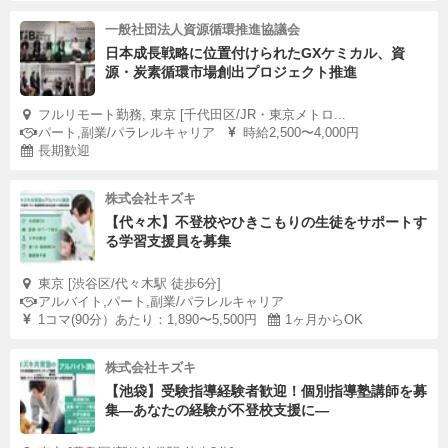
一般社団法人資源循環推進協議会
日本成長戦略に位置付けられたGXケミカル、資
源・炭素循環市場創出プロジェクト推進
フルリモート勤務, 東京 [千代田区/JR・東京メトロ...
パート,副業/パラレルキャリア
時給2,500〜4,000円
長期歓迎
株式会社キズキ
【代々木】不登校やひきこもりの生徒をサポートす
る学習支援員を募集
東京 [渋谷区/代々木駅 徒歩6分]
アルバイト,パート,副業/パラレルキャリア
1コマ(90分）あたり：1,890〜5,500円
1ヶ月からOK
株式会社キズキ
【池袋】受験指導経験者歓迎！個別指導塾講師を募
集—あなたの経験が不登校支援に―