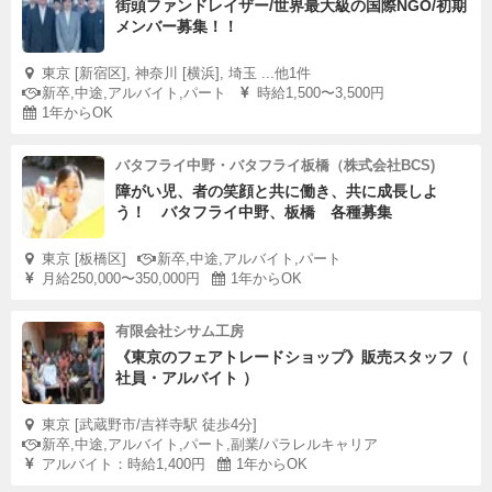
街頭ファンドレイザー/世界最大級の国際NGO/初期
メンバー募集！！
東京 [新宿区], 神奈川 [横浜], 埼玉 ...他1件
新卒,中途,アルバイト,パート
時給1,500〜3,500円
1年からOK
バタフライ中野・バタフライ板橋（株式会社BCS)
障がい児、者の笑顔と共に働き、共に成長しよ
う！ バタフライ中野、板橋 各種募集
東京 [板橋区]
新卒,中途,アルバイト,パート
月給250,000〜350,000円
1年からOK
有限会社シサム工房
《東京のフェアトレードショップ》販売スタッフ（
社員・アルバイト ）
東京 [武蔵野市/吉祥寺駅 徒歩4分]
新卒,中途,アルバイト,パート,副業/パラレルキャリア
アルバイト：時給1,400円
1年からOK