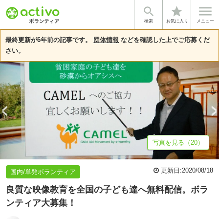


star
基本情報
募集詳細
体験談・雰囲気
法人情報
検索
お気に入り
メニュー
最終更新が6年前の記事です。
団体情報
などを確認した上でご応募くだ
さい。
写真を見る（20）
更新日:
2020/08/18
国内/単発ボランティア
良質な映像教育を全国の子ども達へ無料配信。ボラ
ンティア大募集！