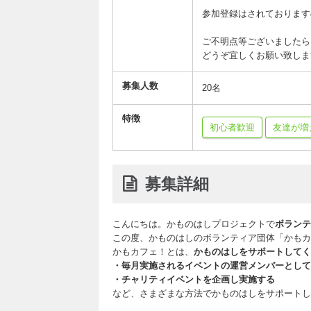
参加登録はされております
ご不明点等ございましたら、「
どうぞ宜しくお願い致しま
募集人数
20名
特徴
初心者歓迎
友達が増
募集詳細
こんにちは。かものはしプロジェクトで
ボランテ
この度、かものはしのボランティア団体「かもカ
かもカフェ！とは、
かものはしをサポートしてく
・毎月実施されるイベントの運営メンバーとして
・チャリティイベントを企画し実施する
など、さまざまな方法でかものはしをサポートし