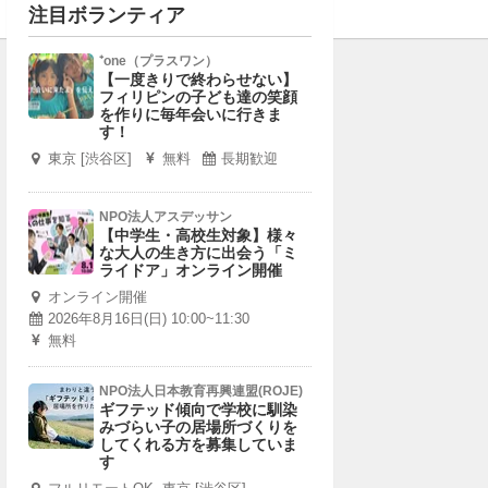
注目ボランティア
⁺one（プラスワン）
【一度きりで終わらせない】
フィリピンの子ども達の笑顔
を作りに毎年会いに行きま
す！
東京 [渋谷区]
無料
長期歓迎
NPO法人アスデッサン
【中学生・高校生対象】様々
な大人の生き方に出会う「ミ
ライドア」オンライン開催
オンライン開催
2026年8月16日(日) 10:00~11:30
無料
NPO法人日本教育再興連盟(ROJE)
ギフテッド傾向で学校に馴染
みづらい子の居場所づくりを
してくれる方を募集していま
す