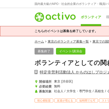
国内最大級のNPO・社会的企業のボランティア・職員/
ボランティア
職
こちらのイベントは募集を終了しています。
ホーム
東京のボランティア募集一覧
東京での国
募集終了
イベント/講演会
ボランティアとしての関わ
特定非営利活動法人 かものはしプロジ
東京 [渋谷区]
開催場所
無料
必要経費
社会人 / 大学生・専門学生 / 高校生 /
募集対象
初心者歓迎
友達が増える
短時間でも可
スト