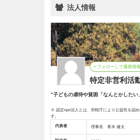
法人情報
+ フォローして最新情
特定非営利活
“子どもの虐待や貧困「なんとかしたい
※ 認定npo法人とは、所轄庁により公益性を認
す。
代表者
理事長 青木 健太