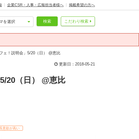
録
企業CSR・人事・広報担当者様へ
掲載希望の方へ
検索
こだわり検索
ェ！説明会」5/20（日） @恵比
更新日：2018-05-21
20（日） @恵比
長意欲が高い