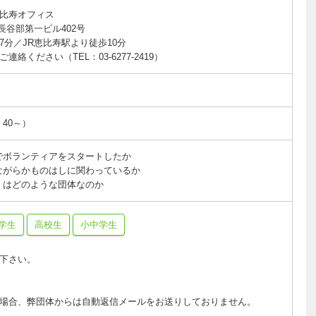
比寿オフィス
 長谷部第一ビル402号
分／JR恵比寿駅より徒歩10分
絡ください（TEL：03-6277-2419）
：40～）
でボランティアをスタートしたか
ながらかものはしに関わっているか
！はどのような団体なのか
学生
高校生
小中学生
下さい。
場合、弊団体からは自動返信メールをお送りしておりません。