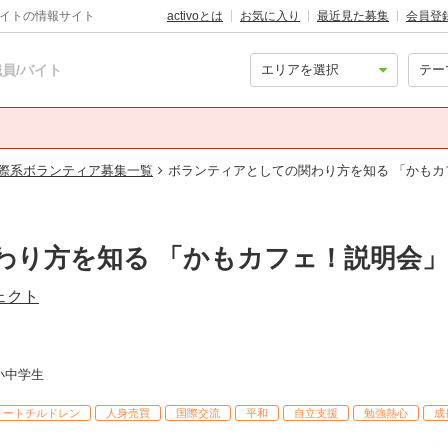
バイトの情報サイト
activoとは
お気に入り
最近見た募集
会員登
員/バイト
際系ボランティア募集一覧
ボランティアとしての関わり方を知る 「かもカフ
り方を知る 「かもカフェ！説明会」5/
ェクト
 小中学生
リートチルドレン
人身売買
国際交流
平和
自立支援
勉強熱心
成