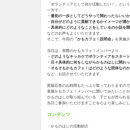
「ボランティアとして何か活動したい！」という
一方で、
・最初の一歩としてどうやって関わったらいいか
・自分がどのように貢献できるかイメージが湧か
・具体的にどのようなことをしているのか話を聞
などのお声もよくいただきます。
そこで、今回の
「かもカフェ！説明会」
を実施さ
当日は、実際のかもカフェ！メンバーより
・どのようなキッカケでボランティアをスタート
・日々具体的に何をしながらかものはしに関わっ
・そもそもかもカフェ！はどのような団体なのか
など、お話させていただきます。
質疑応答のお時間もたっぷり取っておりますので
直接かもカフェ！メンバーに聞いてみたいことが
かものはしが取り組んでいる「子どもが売られる
当日ご参加いただけますことを心より楽しみにし
コンテンツ
・かものはしの活動紹介