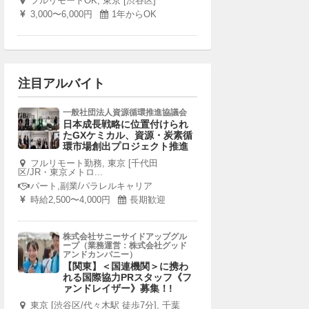
フルリモートOK, 東京 [渋谷区]
3,000〜6,000円
1年からOK
注目アルバイト
一般社団法人資源循環推進協議会
日本成長戦略に位置付けられ
たGXケミカル、資源・炭素循
環市場創出プロジェクト推進
フルリモート勤務, 東京 [千代田
区/JR・東京メトロ...
パート,副業/パラレルキャリア
時給2,500〜4,000円
長期歓迎
株式会社サニーサイドアップグル
ープ（業務運営：株式会社グッド
アンドカンパニー）
【関東】＜国連機関＞に携わ
れる国際協力PRスタッフ《フ
ァンドレイザー》募集！!
東京 [渋谷区/代々木駅 徒歩7分], 千葉