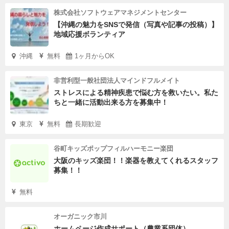
株式会社ソフトウェアマネジメントセンター
【沖縄の魅力をSNSで発信（写真や記事の投稿）】
地域応援ボランティア
沖縄
無料
1ヶ月からOK
非営利型一般社団法人マインドフルメイト
ストレスによる精神疾患で悩む方を救いたい。私た
ちと一緒に活動出来る方を募集中！
東京
無料
長期歓迎
谷町キッズポップフィルハーモニー楽団
大阪のキッズ楽団！！楽器を教えてくれるスタッフ
募集！！
無料
オーガニック市川
ホームページ作成サポート（農業系団体）