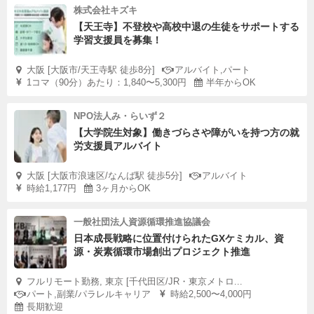
株式会社キズキ
【天王寺】不登校や高校中退の生徒をサポートする
学習支援員を募集！
大阪 [大阪市/天王寺駅 徒歩8分]
アルバイト,パート
1コマ（90分）あたり：1,840〜5,300円
半年からOK
NPO法人み・らいず２
【大学院生対象】働きづらさや障がいを持つ方の就
労支援員アルバイト
大阪 [大阪市浪速区/なんば駅 徒歩5分]
アルバイト
時給1,177円
3ヶ月からOK
一般社団法人資源循環推進協議会
日本成長戦略に位置付けられたGXケミカル、資
源・炭素循環市場創出プロジェクト推進
フルリモート勤務, 東京 [千代田区/JR・東京メトロ...
パート,副業/パラレルキャリア
時給2,500〜4,000円
長期歓迎