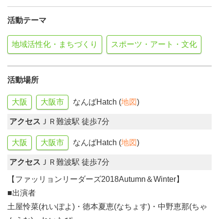
活動テーマ
地域活性化・まちづくり
スポーツ・アート・文化
活動場所
大阪
大阪市
なんばHatch (
地図
)
アクセス
ＪＲ難波駅 徒歩7分
大阪
大阪市
なんばHatch (
地図
)
アクセス
ＪＲ難波駅 徒歩7分
【ファッリョンリーダーズ2018Autumn＆Winter】
■出演者
土屋怜菜(れいぽよ)・徳本夏恵(なちょす)・中野恵那(ちゃ