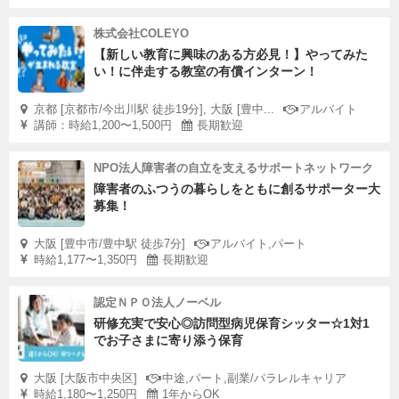
株式会社COLEYO
【新しい教育に興味のある方必見！】やってみた
い！に伴走する教室の有償インターン！
京都 [京都市/今出川駅 徒歩19分], 大阪 [豊中...
アルバイト
講師：時給1,200〜1,500円
長期歓迎
NPO法人障害者の自立を支えるサポートネットワーク
障害者のふつうの暮らしをともに創るサポーター大
募集！
大阪 [豊中市/豊中駅 徒歩7分]
アルバイト,パート
時給1,177〜1,350円
長期歓迎
認定ＮＰＯ法人ノーベル
研修充実で安心◎訪問型病児保育シッター☆1対1
でお子さまに寄り添う保育
大阪 [大阪市中央区]
中途,パート,副業/パラレルキャリア
時給1,180〜1,250円
1年からOK