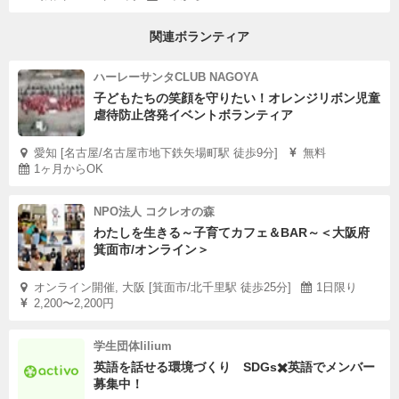
関連ボランティア
ハーレーサンタCLUB NAGOYA
子どもたちの笑顔を守りたい！オレンジリボン児童
虐待防止啓発イベントボランティア
愛知 [名古屋/名古屋市地下鉄矢場町駅 徒歩9分]
無料
1ヶ月からOK
NPO法人 コクレオの森
わたしを生きる～子育てカフェ＆BAR～＜大阪府
箕面市/オンライン＞
オンライン開催, 大阪 [箕面市/北千里駅 徒歩25分]
1日限り
2,200〜2,200円
学生団体lilium
英語を話せる環境づくり SDGs✖️英語でメンバー
募集中！