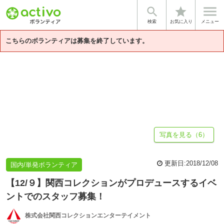


star
基本情報
募集詳細
体験談・雰囲気
企業情報
検索
お気に入り
メニュー
こちらのボランティアは募集を終了しています。
写真を見る（6）
更新日:
2018/12/08
国内/単発ボランティア
【12/９】関西コレクションがプロデュースするイベ
ントでのスタッフ募集！
株式会社関西コレクションエンターテイメント