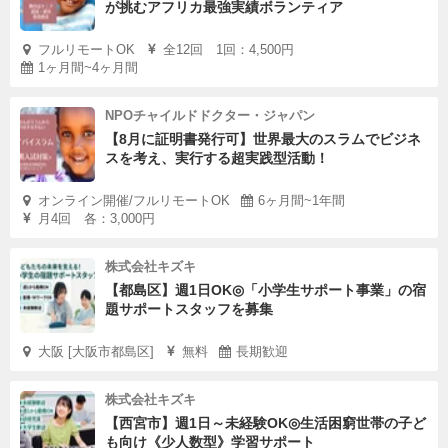
が挑むアフリカ最強実績ボランティア
フルリモートOK
全12回 1回：4,500円
1ヶ月間~4ヶ月間
NPOチャイルドドクター・ジャパン
【8月に証明書発行可】世界最大のスラムでビジネ
スを考え、実行する超実践型活動！
オンライン開催/フルリモートOK
6ヶ月間~1年間
月4回 各：3,000円
株式会社キズキ
【都島区】週1日OK◎「小学生サポート事業」の宿
題サポートスタッフを募集
大阪 [大阪市都島区]
無料
長期歓迎
株式会社キズキ
【西宮市】週1日～未経験OK◎生活困窮世帯の子ど
も向け《少人数型》学習サポート