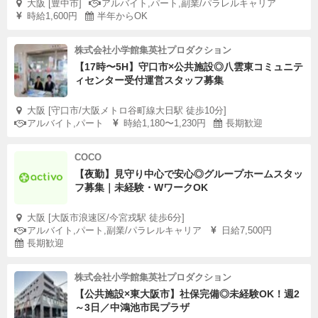
大阪 [豊中市]
アルバイト,パート,副業/パラレルキャリア
時給1,600円
半年からOK
株式会社小学館集英社プロダクション
【17時〜5H】守口市×公共施設◎八雲東コミュニテ
ィセンター受付運営スタッフ募集
大阪 [守口市/大阪メトロ谷町線大日駅 徒歩10分]
アルバイト,パート
時給1,180〜1,230円
長期歓迎
COCO
【夜勤】見守り中心で安心◎グループホームスタッ
フ募集｜未経験・WワークOK
大阪 [大阪市浪速区/今宮戎駅 徒歩6分]
アルバイト,パート,副業/パラレルキャリア
日給7,500円
長期歓迎
株式会社小学館集英社プロダクション
【公共施設×東大阪市】社保完備◎未経験OK！週2
～3日／中鴻池市民プラザ