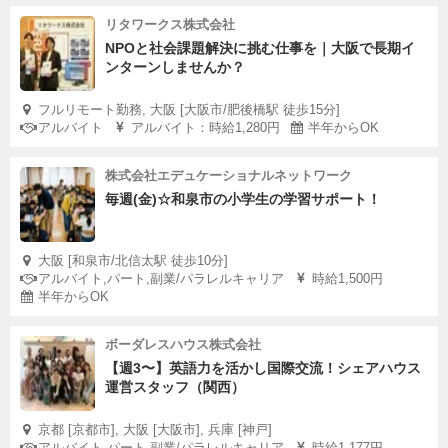
リタワークス株式会社
NPOと社会課題解決に挑む仕事を｜大阪で長期イ
ンターンしませんか？
フルリモート勤務, 大阪 [大阪市/肥後橋駅 徒歩15分]
アルバイト
アルバイト：時給1,280円
半年からOK
株式会社エデュケーショナルネットワーク
毎週(金)☆和泉市の小学生の学習サポート！
大阪 [和泉市/北信太駅 徒歩10分]
アルバイト,パート,副業/パラレルキャリア
時給1,500円
半年からOK
ボーダレスハウス株式会社
【週3〜】英語力を活かし国際交流！シェアハウス
運営スタッフ（関西）
京都 [京都市], 大阪 [大阪市], 兵庫 [神戸]
アルバイト,パート,副業/パラレルキャリア
時給1,177円