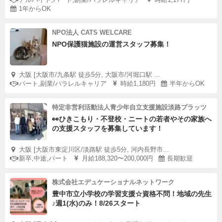
1年からOK
NPO法人 CATS WELCARE
NPO保護猫施設の運営スタッフ募集！
大阪 [大阪市/九条駅 徒歩5分, 大阪市/河堀口駅 ...
パート,副業/パラレルキャリア
時給1,180円
半年からOK
特定非営利活動法人青少年自立支援施設淡路プラッツ
👀ひきこもり・不登校・ニートの若者やその家族へ
の支援スタッフを募集しています！
大阪 [大阪市東淀川区/淡路駅 徒歩5分, 河内長野市...
新卒,中途,パート
月給188,320〜200,000円
長期歓迎
株式会社エデュケーショナルネットワーク
豊中市立小学校の学習支援☆資格不問！地域の先生
♪週1(水)のみ！8/26スタート