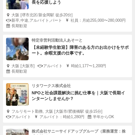
長を応援しよう
大阪 [堺市北区/新金岡駅 徒歩20分]
新卒,中途,アルバイト,パート
社員：月給255,000〜280,000円
長期歓迎
特定非営利活動法人あそーと
【未経験学生歓迎】障害のある方のお出かけをサポ
ート。余暇支援の仕事です。
大阪 [大阪市]
アルバイト
時給1,177〜1,200円
長期歓迎
リタワークス株式会社
NPOと社会課題解決に挑む仕事を｜大阪で長期イ
ンターンしませんか？
フルリモート勤務, 大阪 [大阪市/肥後橋駅 徒歩15分]
アルバイト
アルバイト：時給1,280円
半年からOK
株式会社サニーサイドアップグループ（業務運営：株