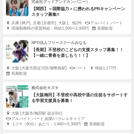
式会社グッドアンドカンパニー）
【関西】＜国際協力＞に携われるPRキャンペーン
スタッフ募集!!
兵庫 [神戸], 京都 [京都市], 大阪 [...他2件
アルバイト,パート
現場勤務時の実質時給：時給1,500〜2,000円
長期歓迎
NPO法人フリースクールみなも
【長期】不登校のこどもの支援スタッフ募集！！
【一緒に青春を楽しもう！！】
大阪 [大阪市西淀川区/御幣島駅]
パート
時給1,177円
長期歓迎
株式会社キズキ
【大阪梅田】不登校や高校中退の生徒をサポートす
る学習支援員を募集！
大阪 [大阪市/梅田駅 徒歩9分]
アルバイト,パート,副業/パラレルキャリア
1コマ（90分）あたり：1,840〜5,300円
長期歓迎