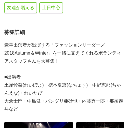
友達が増える
土日中心
募集詳細
豪華出演者が出演する「ファッションリーダーズ
2018Autumn＆Winter」を一緒に支えてくれるボランティ
アスタッフさんを大募集！
■出演者
土屋怜菜(れいぽよ)・徳本夏恵(なちょす)・中野恵那(ちゃ
んえな)・れいたぴ
大倉士門・中島健・バンダリ亜砂也・内藤秀一郎・那須泰
斗など