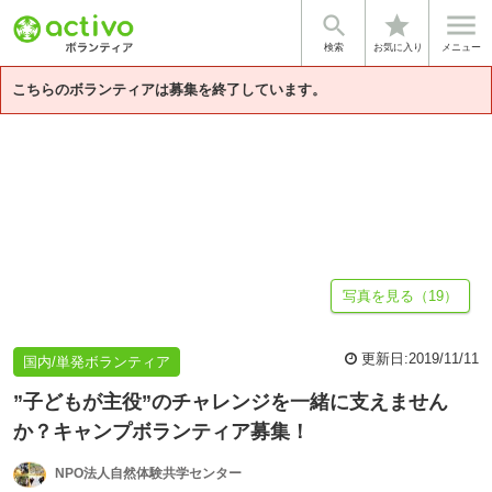


star
基本情報
募集詳細
体験談・雰囲気
法人情報
検索
お気に入り
メニュー
こちらのボランティアは募集を終了しています。
写真を見る（19）
更新日:
2019/11/11
国内/単発ボランティア
”子どもが主役”のチャレンジを一緒に支えません
か？キャンプボランティア募集！
NPO法人自然体験共学センター