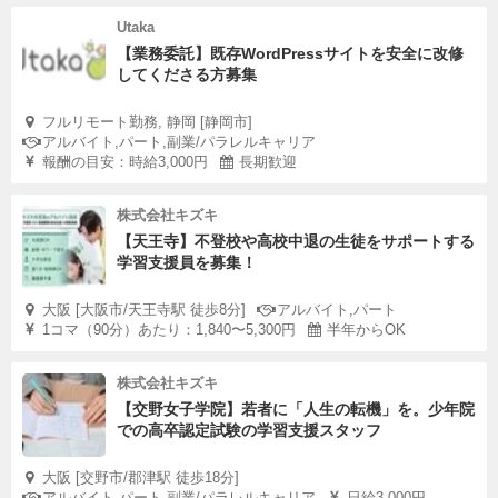
Utaka
【業務委託】既存WordPressサイトを安全に改修
してくださる方募集
フルリモート勤務, 静岡 [静岡市]
アルバイト,パート,副業/パラレルキャリア
報酬の目安：時給3,000円
長期歓迎
株式会社キズキ
【天王寺】不登校や高校中退の生徒をサポートする
学習支援員を募集！
大阪 [大阪市/天王寺駅 徒歩8分]
アルバイト,パート
1コマ（90分）あたり：1,840〜5,300円
半年からOK
株式会社キズキ
【交野女子学院】若者に「人生の転機」を。少年院
での高卒認定試験の学習支援スタッフ
大阪 [交野市/郡津駅 徒歩18分]
アルバイト,パート,副業/パラレルキャリア
日給3,000円