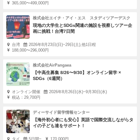
365,000〜499,000円
株式会社エイチ・アイ・エス スタディツアーデスク
現地の大学生とSDGs関連の施設を視察しツアー企
画に挑戦！台湾7日間
台湾
2026年8月23日(日)~29日(土),他1日程
188,000〜296,000円
株式会社AirPangaea
【中高生募集 8/26〜9/30】オンライン留学 ×
SDGs（6週間）
オンライン開催
2026年8月26日(水)~9月30日(水)
税込：29,700円
ディーサイド留学情報センター
【海外初心者にも安心】英語で国際交流しながらタ
イの子ども達をサポート！
タイ
5日間~
170,000円