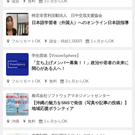
滋賀
無料
3ヶ月からOK
特定非営利活動法人 日中交流支援協会
日本語学習者（外国人）へのオンライン日本語指導
フルリモートOK
謝金：時給1,000円
1ヶ月からOK
学生団体【VisionSphere】
「立ち上げメンバー募集！！」政治や若者の未来に
関心がある人へ！
フルリモートOK
無料
3ヶ月からOK
株式会社ソフトウェアマネジメントセンター
【沖縄の魅力をSNSで発信（写真や記事の投稿）】
地域応援ボランティア
沖縄
無料
1ヶ月からOK