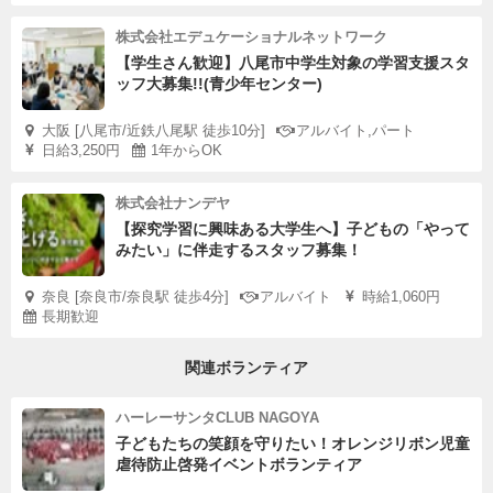
株式会社エデュケーショナルネットワーク
【学生さん歓迎】八尾市中学生対象の学習支援スタ
ッフ大募集!!(青少年センター)
大阪 [八尾市/近鉄八尾駅 徒歩10分]
アルバイト,パート
日給3,250円
1年からOK
株式会社ナンデヤ
【探究学習に興味ある大学生へ】子どもの「やって
みたい」に伴走するスタッフ募集！
奈良 [奈良市/奈良駅 徒歩4分]
アルバイト
時給1,060円
長期歓迎
関連ボランティア
ハーレーサンタCLUB NAGOYA
子どもたちの笑顔を守りたい！オレンジリボン児童
虐待防止啓発イベントボランティア