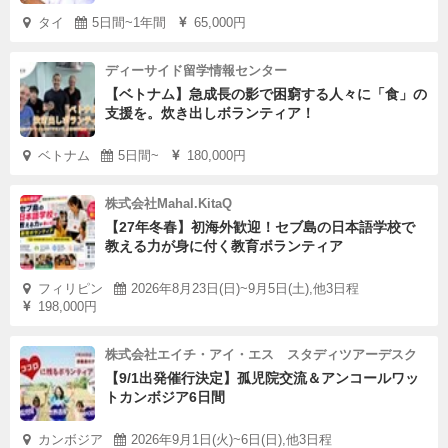
タイ
5日間~1年間
65,000円
ディーサイド留学情報センター
【ベトナム】急成長の影で困窮する人々に「食」の
支援を。炊き出しボランティア！
ベトナム
5日間~
180,000円
株式会社Mahal.KitaQ
【27年冬春】初海外歓迎！セブ島の日本語学校で
教える力が身に付く教育ボランティア
フィリピン
2026年8月23日(日)~9月5日(土),他3日程
198,000円
株式会社エイチ・アイ・エス スタディツアーデスク
【9/1出発催行決定】孤児院交流＆アンコールワッ
トカンボジア6日間
カンボジア
2026年9月1日(火)~6日(日),他3日程