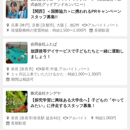
式会社グッドアンドカンパニー）
【関西】＜国際協力＞に携われるPRキャンペーン
スタッフ募集!!
兵庫 [神戸], 京都 [京都市], 大阪 [...他2件
アルバイト,パート
現場勤務時の実質時給：時給1,500〜2,000円
長期歓迎
合同会社ふたば
放課後等デイサービスで子どもたちと一緒に運動し
ましょう！
奈良 [奈良市]
新卒,中途,アルバイト,パート
１ヶ月以上来ていただけるかた：時給1,000〜1,300円
期間は相談可
株式会社ナンデヤ
【探究学習に興味ある大学生へ】子どもの「やって
みたい」に伴走するスタッフ募集！
奈良 [奈良市/奈良駅 徒歩4分]
アルバイト
時給1,060円
長期歓迎