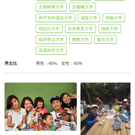
京都精華大学
京都橘大学
◆集合・解散
神戸市外国語大学
滋賀大学
摂南大学
【なら秋キャンプ 集合解散予定】
同志社大学
奈良教育大学
福井大学
福井県立大学
佛教大学
龍谷大学
集合時
解散時
集合解散場所
流通科学大学
間
間
男女比
男性：40%、女性：60%
10：
15：
奈良市青少年野外活動センター
00
45
正面玄関
交通アクセス
・バスの場合（奈良交通バス）
ＪＲ・近鉄奈良駅より…柳生・邑地中村（おうじ
なかむら）・石打行きバス乗車