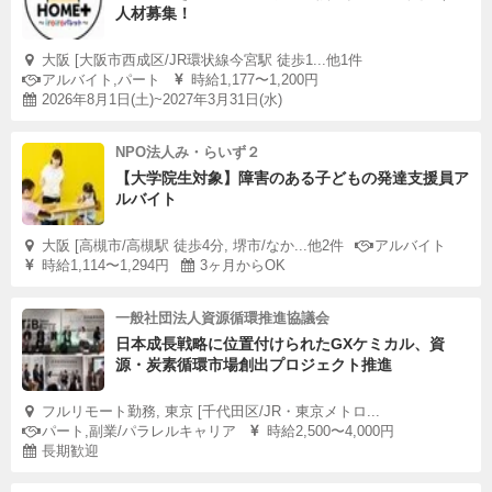
人材募集！
大阪 [大阪市西成区/JR環状線今宮駅 徒歩1...他1件
アルバイト,パート
時給1,177〜1,200円
2026年8月1日(土)~2027年3月31日(水)
NPO法人み・らいず２
【大学院生対象】障害のある子どもの発達支援員ア
ルバイト
大阪 [高槻市/高槻駅 徒歩4分, 堺市/なか...他2件
アルバイト
時給1,114〜1,294円
3ヶ月からOK
一般社団法人資源循環推進協議会
日本成長戦略に位置付けられたGXケミカル、資
源・炭素循環市場創出プロジェクト推進
フルリモート勤務, 東京 [千代田区/JR・東京メトロ...
パート,副業/パラレルキャリア
時給2,500〜4,000円
長期歓迎