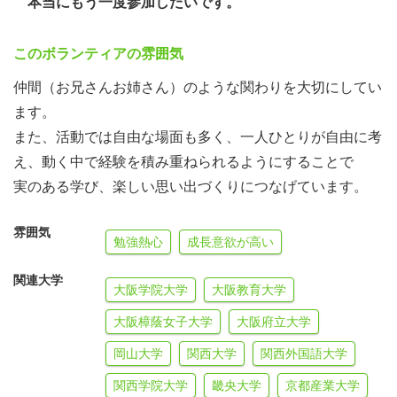
本当にもう一度参加したいです。
一定の金額をお支払いします。（活動前後の食費、及び交
通費補助として）
このボランティアの雰囲気
＞＞＞１組1,000円＋交通費補助
仲間（お兄さんお姉さん）のような関わりを大切にしてい
【交通費補助】
ます。
上限4,000円 となります
また、活動では自由な場面も多く、一人ひとりが自由に考
＜食 事＞
え、動く中で経験を積み重ねられるようにすることで
子どもたちと一緒につくります。
実のある学び、楽しい思い出づくりにつなげています。
※1日目の昼食については持参ください。
＜住 居＞
雰囲気
勉強熱心
成長意欲が高い
原則、子どもたちとの共同利用となりま
入浴については、活動時間確保を優先するため、全体での
関連大学
大阪学院大学
大阪教育大学
設定はありません
＞＞＞アトピー等、諸事情がある場合はご相談ください
大阪樟蔭女子大学
大阪府立大学
（参加者・ボランティア共通）
岡山大学
関西大学
関西外国語大学
＜保 険＞団体で一定のボランティア傷害保険に加入し、
関西学院大学
畿央大学
京都産業大学
活動中に生じた事故を保障します。