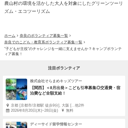
る方
※必須
農山村の環境を活かした大人を対象にしたグリーンツーリ
＞＞＞参加不可の場合は、活動参加を取り消す場合があり
ズム・エコツーリズム
ます。ご注意ください。
＜日時・会場＞
ホーム
奈良のボランティア募集一覧
参加希望者と個別に連絡を取り、調整を行います。
奈良でのこども・教育系ボランティア募集一覧
※主に関西で会場を設定します。
”子どもが主役”のチャレンジを一緒に支えませんか？キャンプボランテ
ィア募集！
※遠方の場合は電話対応などとなります。（LINE通話、
スカイプなど）
注目ボランティア
※調整により個別～小グループでの実施となる場合があり
ます
株式会社そらまめキッズツアー
【関西】＜8月出発＞こども引率募集◎交通費・宿
＜時間＞ 1時間半程度
泊費など全額支給！
＜持ち物＞ 筆記用具／A4サイズの資料が入れられるカバ
ン、袋等（説明時に資料をお渡しします）
京都 [京都市/京都駅 徒歩9分], 大阪 [...他2件
2026年8月20日(木)~28日(金)
無料
＜参加費＞ 無料（ただし、会場までの交通費はご負担く
ださい）
ディーサイド留学情報センター