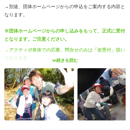
→別途、団体ホームページからの申込をご案内する内容と
なります。
※団体ホームページからの申し込みをもって、正式に受付
となります。ご注意ください。
→アクティボ単体での応募、問合せのみは「仮受付」扱い
となります
続きを読む
→
迷惑メール設定の関係で受信できないケースが発生し
た場合は
お電話にて確認のご連絡を行う場合もあります。ご了
承ください。
◆応募条件
主に高校生以上の心身共に健康な男女で、自然体験共学セ
ンターの実施する自然体験活動の1組以上の期間で