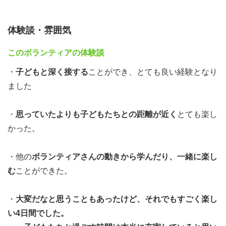
ボランティアとして活動できる方。経験・資格は問いませ
ん。
体験談・雰囲気
◆日程申込状況
このボランティアの体験談
【10日25日更新】
・
子どもと深く接する
ことができ、とても良い経験となり
ました
組
ボランティ
空き
日程
名
ア定員
状況
・
思っていたよりも子どもたちとの距離が近く
とても楽し
かった。
11月2日（土）～3日
1組
10名程度
定員
（日）
・他の
ボランティアさんの動きから学んだり、一緒に楽し
む
ことができた。
11月16日（土）～11
空き
2組
10名程度
月17日（日）
あり
・
大変だなと思うこともあったけど、それでもすごく楽し
い4日間でした。