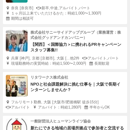
奈良 [奈良市]
新卒,中途,アルバイト,パート
１ヶ月以上来ていただけるかた：時給1,000〜1,300円
期間は相談可
株式会社サニーサイドアップグループ（業務運営：株
式会社グッドアンドカンパニー）
【関西】＜国際協力＞に携われるPRキャンペーン
スタッフ募集!!
兵庫 [神戸], 京都 [京都市], 大阪 [...他2件
アルバイト,パート
現場勤務時の実質時給：時給1,500〜2,000円
長期歓迎
リタワークス株式会社
NPOと社会課題解決に挑む仕事を｜大阪で長期イ
ンターンしませんか？
フルリモート勤務, 大阪 [大阪市/肥後橋駅 徒歩15分]
アルバイト
アルバイト：時給1,280円
半年からOK
一般財団法人ヒューマンライツ協会
新たにできる地域の居場所拠点で参加者と交流する