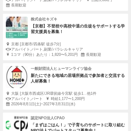
長期歓迎
株式会社キズキ
【京都】不登校や高校中退の生徒をサポートする学
習支援員を募集！
京都 [京都市/四条駅 徒歩7分]
アルバイト,パート,副業/パラレルキャリア
1コマ（90分）あたり：1,820〜5,201円
長期歓迎
一般財団法人ヒューマンライツ協会
新たにできる地域の居場所拠点で参加者と交流する
人材募集！
大阪 [大阪市西成区/JR環状線今宮駅 徒歩1...他1件
アルバイト,パート
時給1,177〜1,200円
2026年8月1日(土)~2027年3月31日(水)
認定NPO法人CPAO
「まずはごはん！」で子育ちのサポートに取り組む
NPO法人でパートスタッフ募集中！