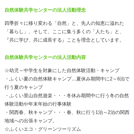
が必要となります
自然体験共学センターの法人活動理念
【
過去、参加経験のある方
】
⇒ ⇒ ⇒ 申込書の郵送、FAXもしくは、インターネット申
四季折々に移り変わる「自然」と、先人の知恵に溢れた
込フォームをご活用ください
「暮らし」、そして、ここに集う多くの「人たち」と、
『共に学び、共に成長する』ことを理念としています。
◆初めて共学センターのボランティアに参加される方へ
（
対象者必読
）
自然体験共学センターの法人活動内容
申込書の提出・送付に加え、事前説明会への参加が必須と
☆幼児～中学生を対象にした自然体験活動・キャンプ
なります。（下記参照）
・ふくい夏の自然体験キャンプ…夏休み期間中に2～6泊で
行う夏のキャンプ
＜目的＞ 自然体験共学センターボランティア活動の内容
・ふくい里山自然遊楽・・・冬休み期間中に行う冬の自然
紹介
体験活動や年末年始の行事体験
活動前の事前打ち合わせ、顔合わせ
・関西春、秋キャンプ・・・春、秋に行う1泊～2泊の関西
地域への出張キャンプ。
＜対象＞ 自然体験共学センターの活動に初めて参加され
☆ふくいエコ・グリーンツーリズム