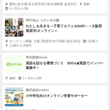
愛知 [名古屋/名古屋市地下鉄矢場町駅 徒歩9分]
無料
1ヶ月からOK
NPO法人 コクレオの森
わたしを生きる～子育てカフェ＆BAR～＜大阪府
箕面市/オンライン＞
オンライン開催, 大阪 [箕面市/北千里駅 徒歩25分]
1日限り
2,200〜2,200円
学生団体lilium
英語を話せる環境づくり SDGs✖️英語でメンバー
募集中！
無料
1ヶ月からOK
株式会社irodori
小中学生向けオンライン学習サポーター