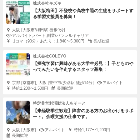
株式会社キズキ
【大阪梅田】不登校や高校中退の生徒をサポートす
る学習支援員を募集！
大阪 [大阪市/梅田駅 徒歩9分]
アルバイト,パート,副業/パラレルキャリア
1コマ（90分）あたり：1,840〜5,300円
長期歓迎
株式会社COLEYO
【探究学習に興味がある大学生必見！】子どものや
ってみたいを伴走するスタッフ募集！
京都 [京都市], 大阪 [豊中市/少路駅 徒歩14分]
アルバイト
時給1,200〜1,500円
長期歓迎
特定非営利活動法人あそーと
【未経験学生歓迎】障害のある方のお出かけをサポ
ート。余暇支援の仕事です。
大阪 [大阪市]
アルバイト
時給1,177〜1,200円
長期歓迎