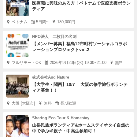
医療職に興味のある方！ベトナムで医療支援ボラン
ティア
ベトナム
5日間~
180,000円
NPO法人 二枚目の名刺
【メンバー募集】福島12市町村ソーシャルコラボ
レーションプロジェクトvol.2
フルリモートOK
2026年9月23日(水) 19:30~21:00
無料
株式会社And Nature
【大学生・関西】10/7 大阪の修学旅行ボランテ
ィア募集！！
大阪 [大阪市]
無料
長期歓迎
Sharing Eco Tour & Homestay
山岳民族ボランティア&ホームステイ🌱タイ自然の
中で学ぶ🌱親子・中高生参加可！