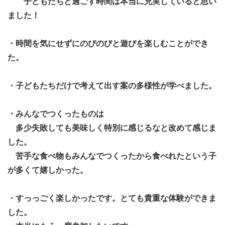
子どもたちと過ごす時間は本当に充実していると思い
ました！
◆定員
各日程10名程度 原則先着順
・時間を気にせずにのびのびと遊びを楽しむことができ
た。
◆活動内容
1泊2日の宿泊体験型キャンプにおける参加者の生活面・活
・子どもたちだけで考えて出す案の多様性が学べました。
動面のサポート
→ 通称「サポーター」として活動に参加します。
・みんなでつくったものは
●初参加の方は事前説明会への出席が必須となります。
多少失敗しても美味しく特別に感じるなと改めて感じま
● 本部スタッフサポートなど、多方面からの活動参加にも
した。
応じます。（HP参照、随時ご相談ください）
苦手な食べ物もみんなでつくったから食べれたという子
が多くて嬉しかった。
◆待遇
＜名 称＞
・すっっごく楽しかったです。とても貴重な体験ができま
ボランティアスタッフ（サポーター）
した。
＜謝礼・諸経費補助＞