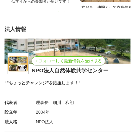
低学年からの参加者が多いです！
友だち、仲間として衣食住を
「興東館柳生中学校」下車、東へ徒歩すぐ 所要：
す
約40分 運賃 片道 810円
・お車の場合（無料駐車場有り）
法人情報
ＪＲ奈良・近鉄奈良駅より… 国道369号線 般若寺
交差点を東へ 大柳生交差点からまもなく：約25分
名阪国道針インターより… 国道369号線北へ 柳生
交差点を西へ 所要時間：約30分
+ フォローして最新情報を受け取る
NPO法人自然体験共学センター
“”ちょっとチャレンジ”を応援します！”
◆申込方法
代表者
理事長 細川 和朗
【
初めて参加の方
】
設立年
2004年
⇒ ⇒ ⇒ 所定の申込用紙、ホームページ様式に記入、写真
貼付のうえセンターに郵送
法人格
NPO法人
※ホームページ様式での申込の場合、顔写真データの提出