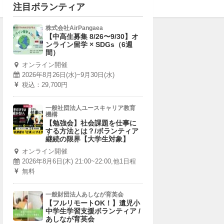
注目ボランティア
株式会社AirPangaea
【中高生募集 8/26〜9/30】オ
ンライン留学 × SDGs（6週
間）
オンライン開催
2026年8月26日(水)~9月30日(水)
税込：29,700円
一般社団法人ユースキャリア教育
機構
【勉強会】社会課題を仕事に
する方法とは？/ボランティア
継続の限界【大学生対象】
オンライン開催
2026年8月6日(木) 21:00~22:00,他1日程
無料
一般財団法人あしなが育英会
【フルリモートOK！】遺児小
中学生学習支援ボランティア /
あしなが育英会