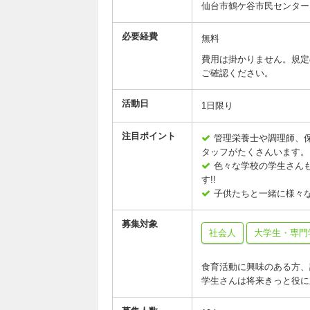
仙台市鶴ケ谷市民センター
必要経費
無料
費用は掛かりません。規定
ご確認ください。
活動日
1日限り
注目ポイント
管理栄養士や調理師、
タッフがたくさんいます。
色々な学校の学生さん
す!!
子供たちと一緒に様々な
募集対象
社会人
大学生・専門
食育活動に興味のある方、
学生さんは将来きっと役に