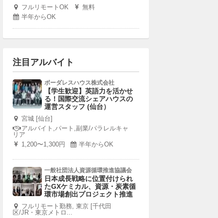
フルリモートOK
無料
半年からOK
注目アルバイト
ボーダレスハウス株式会社
【学生歓迎】英語力を活かせ
る！国際交流シェアハウスの
運営スタッフ (仙台）
宮城 [仙台]
アルバイト,パート,副業/パラレルキャ
リア
1,200〜1,300円
半年からOK
一般社団法人資源循環推進協議会
日本成長戦略に位置付けられ
たGXケミカル、資源・炭素循
環市場創出プロジェクト推進
フルリモート勤務, 東京 [千代田
区/JR・東京メトロ...