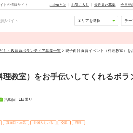
バイトの情報サイト
activoとは
お気に入り
最近見た募集
会員登
員/バイト
ども・教育系ボランティア募集一覧
親子向け食育イベント（料理教室）を
料理教室）をお手伝いしてくれるボラ
1日限り
活動日
真面目・本気
外国人もいる
交流
料理