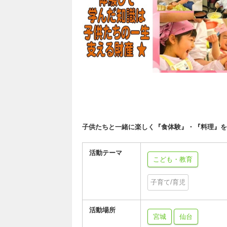
子供たちと一緒に楽しく『食体験』・『料理』を
活動テーマ
こども・教育
子育て/育児
活動場所
宮城
仙台