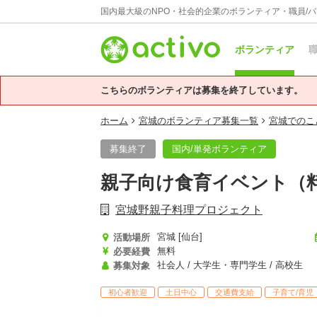
国内最大級のNPO・社会的企業のボランティア・職員/
ボランティア
職
こちらのボランティアは募集を終了しています。
ホーム
宮城のボランティア募集一覧
宮城でのこ
募集終了
国内/単発ボランティア
親子向け食育イベント（
宮城野親子料理プロジェクト
宮城 [仙台]
活動場所
無料
必要経費
社会人 / 大学生・専門学生 / 高校生
募集対象
初心者歓迎
土日中心
交通費支給
子育て/育児