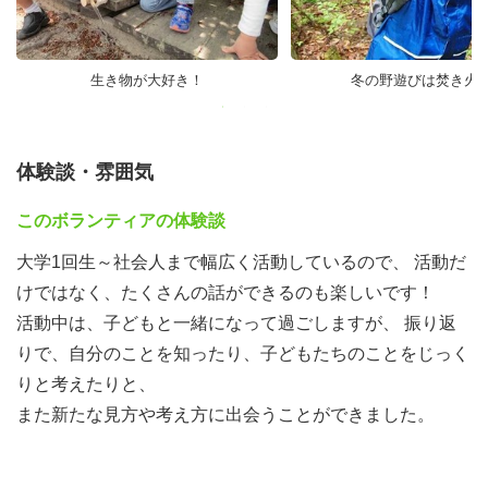
7月12日（日） 夏の日の川遊び
9月12日（土）～13日（日） もりもりキャンプ（一泊・
テント泊）
生き物が大好き！
冬の野遊びは焚き火
10月4日（日） アウトドアクッキングでピザ作りに挑
戦！
11月15日（日） すすめ！まや山トレッキング
体験談・雰囲気
12月13日（日） 秘密の隠れ家づくり
このボランティアの体験談
1月24日（日） 森の遊び場づくりと木の実のクラフト
2月14日（日） 焚き火遊びをしながらスタンツ作りをし
大学1回生～社会人まで幅広く活動しているので、 活動だ
よう
けではなく、たくさんの話ができるのも楽しいです！
3月12日（土）～13日（日） ふりかえりキャンプ（一
活動中は、子どもと一緒になって過ごしますが、 振り返
泊・施設泊）
りで、自分のことを知ったり、子どもたちのことをじっく
・基本的にすべての活動に参加してください。学校の予定
りと考えたりと、
などで休む必要がある場合は事前にご連絡ください。
また新たな見方や考え方に出会うことができました。
・西宮北口駅もしくは宝塚駅にて集合解散します。移動は
電車・バスと徒歩です。