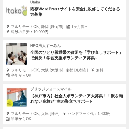
Utaka
既存WordPressサイトを安全に改修してくださる
方募集
フルリモートOK, 静岡 [静岡市]
1ヶ月間~
報酬の目安：10,000円
NPO法人すーみん
全国のひとり親世帯の貧困を「学び直しサポート」
で解決！学習支援ボランティア募集♪
フルリモートOK, 大阪 [大阪市], 京都 [京都市]
無料
半年からOK
ブリッジフォースマイル
【神戸市内】社会人ボランティア大募集！！親を頼
れない高校3年生の巣立ちサポート
フルリモートOK, 兵庫 [神戸]
ハンドブック代：1,400円
半年からOK