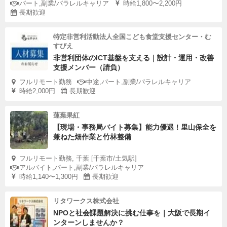
パート,副業/パラレルキャリア
時給1,800〜2,200円
長期歓迎
特定非営利活動法人全国こども食堂支援センター・む
すびえ
非営利団体のICT基盤を支える｜設計・運用・改善
支援メンバー（請負）
フルリモート勤務
中途,パート,副業/パラレルキャリア
時給2,000円
長期歓迎
蓮葉果紅
【現場・事務局バイト募集】能力優遇！里山保全を
兼ねた畑作業と竹林整備
フルリモート勤務, 千葉 [千葉市/土気駅]
アルバイト,パート,副業/パラレルキャリア
時給1,140〜1,300円
長期歓迎
リタワークス株式会社
NPOと社会課題解決に挑む仕事を｜大阪で長期イ
ンターンしませんか？