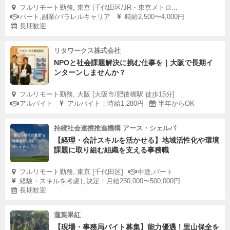
フルリモート勤務, 東京 [千代田区/JR・東京メトロ...
パート,副業/パラレルキャリア
時給2,500〜4,000円
長期歓迎
リタワークス株式会社
NPOと社会課題解決に挑む仕事を｜大阪で長期イ
ンターンしませんか？
フルリモート勤務, 大阪 [大阪市/肥後橋駅 徒歩15分]
アルバイト
アルバイト：時給1,280円
半年からOK
持続社会連携推進機構 アース・シェルパ
【経理・会計スキルを活かせる】地域活性化や環境
課題に取り組む組織を支える事務職
フルリモート勤務, 東京 [千代田区]
中途,パート
経験・スキルを考慮し決定：月給250,000〜500,000円
長期歓迎
蓮葉果紅
【現場・事務局バイト募集】能力優遇！里山保全を