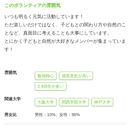
・活動時間は7～8時集合から17～18時解散です。
このボランティアの雰囲気
・活動日の活動後に反省ミーティングがあります。このボ
いつも明るく元気に活動しています！
ランティアの最も重要な時間（自分磨きの時間）なので、
ただ楽しいだけではなく、子どもとの関わり方や自然のこ
基本的に出席してください。
となど、真面目に考えることも大事にしています。
・反省ミーティングは西宮市市民交流センターなどで行い
とにかく子どもと自然が大好きなメンバーが集まっていま
ます。終了は20～21時になります。
す！
・活動に合わせてミーティングを兼ねた事前研修と野外実
習があります。参加は自由です。
・教育活動なので、指導者としてふさわしい身だしなみ、
雰囲気
勉強熱心
成長意欲が高い
言葉使い、立ち居振る舞いをお願いします。また、喫煙習
慣のある方は採用されません。
3,4回生が多い
関連大学
大阪大学
関西学院大学
神戸大学
男女比
男性：10%、女性：90%