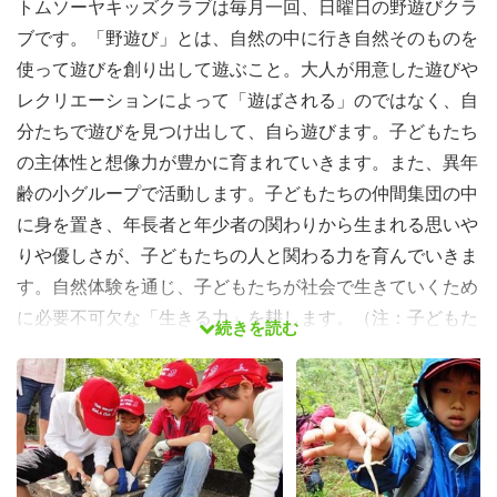
トムソーヤキッズクラブは毎月一回、日曜日の野遊びクラ
ブです。「野遊び」とは、自然の中に行き自然そのものを
使って遊びを創り出して遊ぶこと。大人が用意した遊びや
レクリエーションによって「遊ばされる」のではなく、自
分たちで遊びを見つけ出して、自ら遊びます。子どもたち
の主体性と想像力が豊かに育まれていきます。また、異年
齢の小グループで活動します。子どもたちの仲間集団の中
に身を置き、年長者と年少者の関わりから生まれる思いや
りや優しさが、子どもたちの人と関わる力を育んでいきま
す。自然体験を通じ、子どもたちが社会で生きていくため
に必要不可欠な「生きる力」を耕します。（注：子どもた
続きを読む
ちを楽しませるためのレクリエーションなどは一切ありま
せん。）
2015年度活動予定：
5月17日（日） 森の中を探検しよう！
6月21日（日） 火起こしと野外炊飯にチャレンジ！