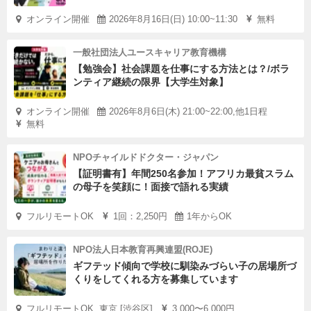
オンライン開催
2026年8月16日(日) 10:00~11:30
無料
一般社団法人ユースキャリア教育機構
【勉強会】社会課題を仕事にする方法とは？/ボラ
ンティア継続の限界【大学生対象】
オンライン開催
2026年8月6日(木) 21:00~22:00,他1日程
無料
NPOチャイルドドクター・ジャパン
【証明書有】年間250名参加！アフリカ最貧スラム
の母子を笑顔に！面接で語れる実績
フルリモートOK
1回：2,250円
1年からOK
NPO法人日本教育再興連盟(ROJE)
ギフテッド傾向で学校に馴染みづらい子の居場所づ
くりをしてくれる方を募集しています
フルリモートOK, 東京 [渋谷区]
3,000〜6,000円