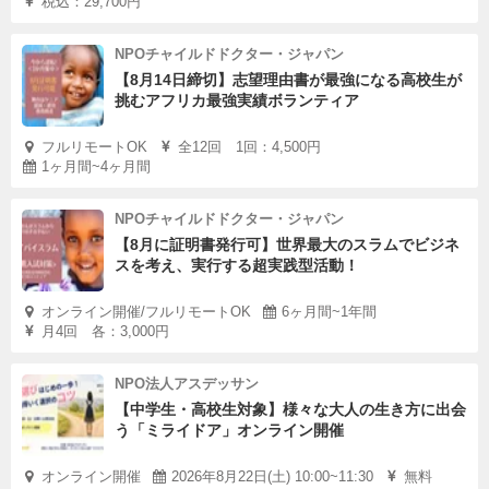
税込：29,700円
NPOチャイルドドクター・ジャパン
【8月14日締切】志望理由書が最強になる高校生が
挑むアフリカ最強実績ボランティア
フルリモートOK
全12回 1回：4,500円
1ヶ月間~4ヶ月間
NPOチャイルドドクター・ジャパン
【8月に証明書発行可】世界最大のスラムでビジネ
スを考え、実行する超実践型活動！
オンライン開催/フルリモートOK
6ヶ月間~1年間
月4回 各：3,000円
NPO法人アスデッサン
【中学生・高校生対象】様々な大人の生き方に出会
う「ミライドア」オンライン開催
オンライン開催
2026年8月22日(土) 10:00~11:30
無料