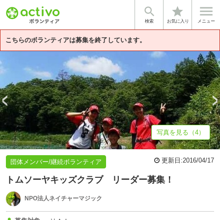


star
基本情報
募集詳細
体験談・雰囲気
法人情報
検索
お気に入り
メニュー
こちらのボランティアは募集を終了しています。
写真を見る（4）
更新日:
2016/04/17
団体メンバー/継続ボランティア
トムソーヤキッズクラブ リーダー募集！
NPO法人ネイチャーマジック