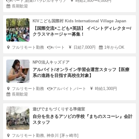
パート,副業/パラレルキャリア
時給2,500〜4,000円
長期歓迎
KIVこども国際村 Kids International Village Japan
【国際交流×こども×英語】 イベントディレクター/
クラスマネージャー募集！
フルリモート勤務
パート
日給7,000円
1年からOK
NPO法人キッズドア
アルバイト/オンライン学習会運営スタッフ【医療
系の進路を目指す高校生対象】
フルリモート勤務
アルバイト,パート
時給1,300円
長期歓迎
遊びでまちづくりする準備室
自分を生きるアソビの学校『まちのスコーレ』会計
スタッフ
フルリモート勤務, 神奈川 [茅ヶ崎市]