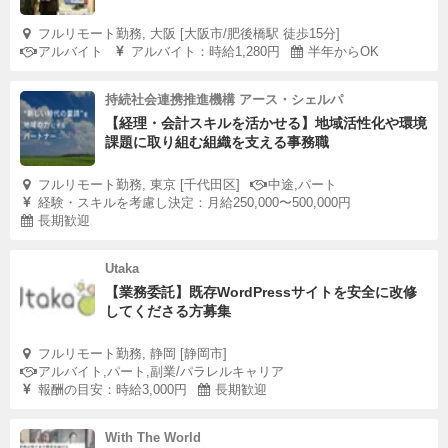
フルリモート勤務, 大阪 [大阪市/肥後橋駅 徒歩15分]
アルバイト
アルバイト：時給1,280円
半年からOK
持続社会連携推進機構 アース・シェルパ
【経理・会計スキルを活かせる】地域活性化や環境
課題に取り組む組織を支える事務職
フルリモート勤務, 東京 [千代田区]
中途,パート
経験・スキルを考慮し決定：月給250,000〜500,000円
長期歓迎
Utaka
【業務委託】既存WordPressサイトを安全に改修
してくださる方募集
フルリモート勤務, 静岡 [静岡市]
アルバイト,パート,副業/パラレルキャリア
報酬の目安：時給3,000円
長期歓迎
With The World