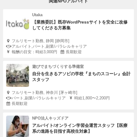
関連NPOアルバイト
Utaka
【業務委託】既存WordPressサイトを安全に改修
してくださる方募集
フルリモート勤務, 静岡 [静岡市]
アルバイト,パート,副業/パラレルキャリア
報酬の目安：時給3,000円
長期歓迎
遊びでまちづくりする準備室
自分を生きるアソビの学校『まちのスコーレ』会計
スタッフ
フルリモート勤務, 神奈川 [茅ヶ崎市]
パート,副業/パラレルキャリア
時給1,800〜2,200円
長期歓迎
NPO法人キッズドア
アルバイト/オンライン学習会運営スタッフ【医療
系の進路を目指す高校生対象】