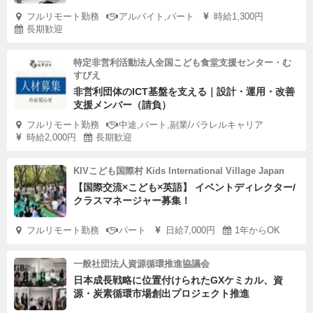
フルリモート勤務
アルバイト,パート
時給1,300円
長期歓迎
特定非営利活動法人全国こども食堂支援センター・む
すびえ
非営利団体のICT基盤を支える｜設計・運用・改善
支援メンバー（請負）
フルリモート勤務
中途,パート,副業/パラレルキャリア
時給2,000円
長期歓迎
KIVこども国際村 Kids International Village Japan
【国際交流×こども×英語】 イベントディレクター/
クラスマネージャー募集！
フルリモート勤務
パート
日給7,000円
1年からOK
一般社団法人資源循環推進協議会
日本成長戦略に位置付けられたGXケミカル、資
源・炭素循環市場創出プロジェクト推進