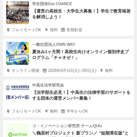
学生団体Get CHANCE
【運営の高校生・大学生大募集！】学生で教育格差
を解消しよう！
フルリモートOK
無料
長期歓迎
一般社団法人OWN WAY
夏休み1ヶ月間！高校生向けオンライン個別伴走プ
ログラム「チャオゼ！」
オンライン開催
2026年8月1日(土)~29日(土)
無料
中高生法学研究会
【法学部生必見！】中高生の法律学習のサポートを
する団体の運営メンバー募集！
フルリモートOK
無料
半年からOK
コ・イノベーション研究所 チームQUIs
＼鶴居村プロジェクト 新プラン／ “短期滞在版”と