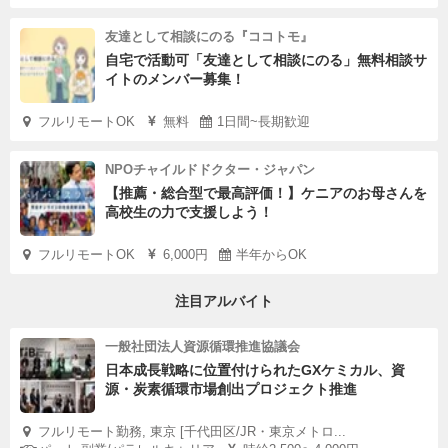
友達として相談にのる『ココトモ』
自宅で活動可「友達として相談にのる」無料相談サ
イトのメンバー募集！
フルリモートOK
無料
1日間~長期歓迎
NPOチャイルドドクター・ジャパン
【推薦・総合型で最高評価！】ケニアのお母さんを
高校生の力で支援しよう！
フルリモートOK
6,000円
半年からOK
注目アルバイト
一般社団法人資源循環推進協議会
日本成長戦略に位置付けられたGXケミカル、資
源・炭素循環市場創出プロジェクト推進
フルリモート勤務, 東京 [千代田区/JR・東京メトロ...