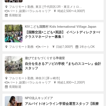
フルリモート勤務, 東京 [千代田区/JR・東京メトロ...
パート,副業/パラレルキャリア
時給2,500〜4,000円
長期歓迎
KIVこども国際村 Kids International Village Japan
【国際交流×こども×英語】 イベントディレクター/
クラスマネージャー募集！
フルリモート勤務
パート
日給7,000円
1年からOK
遊びでまちづくりする準備室
自分を生きるアソビの学校『まちのスコーレ』会計
スタッフ
フルリモート勤務, 神奈川 [茅ヶ崎市]
パート,副業/パラレルキャリア
時給1,800〜2,200円
長期歓迎
NPO法人キッズドア
アルバイト/オンライン学習会運営スタッフ【医療