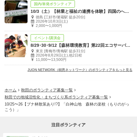
国内/単発ボランティア
10/3（土）【林業と福祉の連携を体験】四国のへそ 森林の楽校（もりのがっこう）
徳島 [三好市/箸蔵駅 徒歩20分]
2026年10月3日(土)
2,000〜1,000円
イベント/講演会
8/29･30･9/12【森林環境教育】第22回エコサーバー・リーダー養成講座
東京 [青梅市/青梅駅 徒歩31分]
2026年8月29日(土),他2日程
11,000〜13,500円
JUON NETWORK（樹恩ネットワーク）のボランティアをもっと見る
ホーム
秋田のボランティア募集一覧
秋田での地域活性化・まちづくり系ボランティア募集一覧
10/25〜26【ブナ林散策あり!?】「白神山地 森林の楽校（もりのがっ
こう）」
注目ボランティア