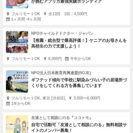
が挑むアフリカ最強実績ボランティア
フルリモートOK
全12回 1回：4,500円
1ヶ月間~4ヶ月間
NPOチャイルドドクター・ジャパン
【推薦・総合型で最高評価！】ケニアのお母さんを
高校生の力で支援しよう！
フルリモートOK
6,000円
半年からOK
NPO法人日本教育再興連盟(ROJE)
ギフテッド傾向で学校に馴染みづらい子の居場所づ
くりをしてくれる方を募集しています
フルリモートOK, 東京 [渋谷区]
3,000〜6,000円
1年からOK
友達として相談にのる『ココトモ』
自宅で活動可「友達として相談にのる」無料相談サ
イトのメンバー募集！