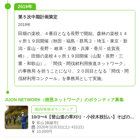
2019年
第５次中期計画策定
2019年
田畑の楽校、４番目となる長野で開始。森林の楽校１４
ヶ所１９回開催（秋田・福島・群馬２・埼玉・東京・新
潟・富山・長野・ 岐阜・京都・兵庫・香川・佐賀長
崎）。田畑の楽校４ヶ所１９回開催（山梨・長野・三
重・和歌山）。「間伐・間伐材利用推進ネットワーク」
の事務局 を担うことになり、２０回目となる「間伐・間
伐材利用コンクール」を事務局として実施。
JUON NETWORK（樹恩ネットワーク）のボランティア募集
国内/単発ボランティア
10/3〜4【登山道の草刈り・小径木枝払い】そばの里 森林の楽校（富山県南砺市）
富山 [南砺市]
2026年10月3日(土)~4日(日)
10,000円