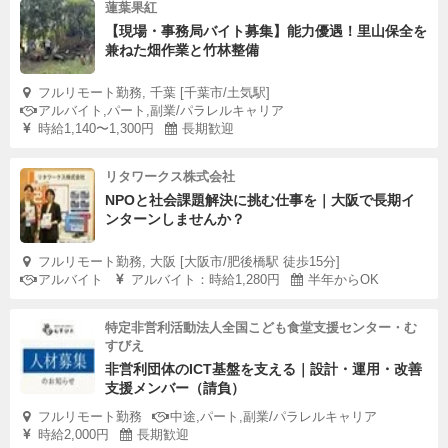
蓮葉果紅
【現場・事務局バイト募集】能力優遇！里山保全を
兼ねた畑作業と竹林整備
フルリモート勤務, 千葉 [千葉市/土気駅]
アルバイト,パート,副業/パラレルキャリア
時給1,140〜1,300円
長期歓迎
リタワークス株式会社
NPOと社会課題解決に挑む仕事を｜大阪で長期イ
ンターンしませんか？
フルリモート勤務, 大阪 [大阪市/肥後橋駅 徒歩15分]
アルバイト
アルバイト：時給1,280円
半年からOK
特定非営利活動法人全国こども食堂支援センター・む
すびえ
非営利団体のICT基盤を支える｜設計・運用・改善
支援メンバー（請負）
フルリモート勤務
中途,パート,副業/パラレルキャリア
時給2,000円
長期歓迎