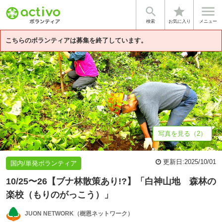


star
基本情報
募集詳細
体験談・雰囲気
法人情報
検索
お気に入り
メニュー
こちらのボランティアは募集を終了しています。
写真を見る（2）
更新日:
2025/10/01
国内/単発ボランティア
10/25〜26【ブナ林散策あり!?】「白神山地 森林の
楽校（もりのがっこう）」
JUON NETWORK（樹恩ネットワーク）