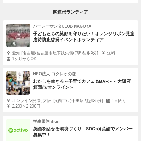
関連ボランティア
ハーレーサンタCLUB NAGOYA
子どもたちの笑顔を守りたい！オレンジリボン児童
虐待防止啓発イベントボランティア
愛知 [名古屋/名古屋市地下鉄矢場町駅 徒歩9分]
無料
1ヶ月からOK
NPO法人 コクレオの森
わたしを生きる～子育てカフェ＆BAR～＜大阪府
箕面市/オンライン＞
オンライン開催, 大阪 [箕面市/北千里駅 徒歩25分]
1日限り
2,200〜2,200円
学生団体lilium
英語を話せる環境づくり SDGs✖️英語でメンバー
募集中！