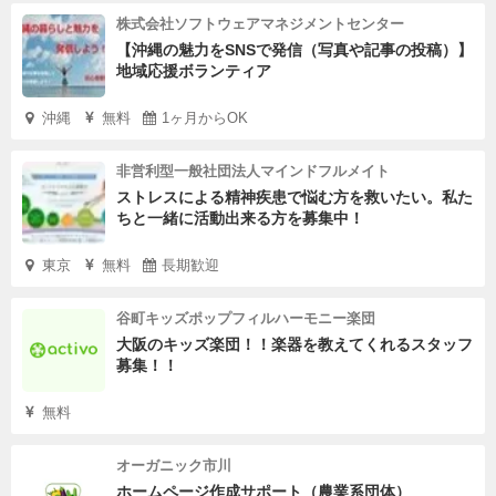
株式会社ソフトウェアマネジメントセンター
【沖縄の魅力をSNSで発信（写真や記事の投稿）】
地域応援ボランティア
沖縄
無料
1ヶ月からOK
非営利型一般社団法人マインドフルメイト
ストレスによる精神疾患で悩む方を救いたい。私た
ちと一緒に活動出来る方を募集中！
東京
無料
長期歓迎
谷町キッズポップフィルハーモニー楽団
大阪のキッズ楽団！！楽器を教えてくれるスタッフ
募集！！
無料
オーガニック市川
ホームページ作成サポート（農業系団体）