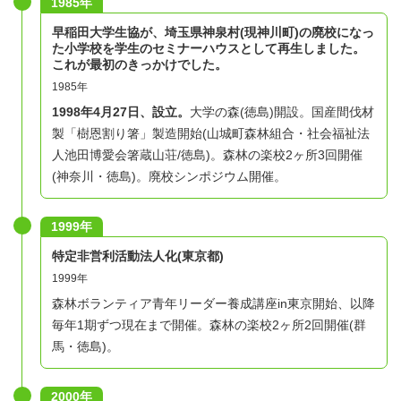
1985年
早稲田大学生協が、埼玉県神泉村(現神川町)の廃校になっ
た小学校を学生のセミナーハウスとして再生しました。
これが最初のきっかけでした。
1985年
1998年
4月27日、設立。
大学の森(徳島)開設。国産間伐材
製「樹恩割り箸」製造開始(山城町森林組合・社会福祉法
人池田博愛会箸蔵山荘/徳島)。森林の楽校2ヶ所3回開催
(神奈川・徳島)。廃校シンポジウム開催。
1999年
​特定非営利活動法人化(東京都)
1999年
森林ボランティア青年リーダー養成講座in東京開始、以降
毎年1期ずつ現在まで開催。森林の楽校2ヶ所2回開催(群
馬・徳島)。
2000年