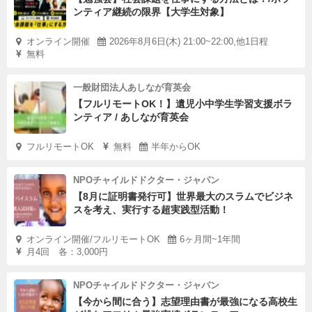
ンティア継続の限界【大学生対象】
オンライン開催
2026年8月6日(木) 21:00~22:00,他1日程
無料
一般財団法人あしなが育英会
【フルリモートOK！】遺児小中学生学習支援ボラ
ンティア / あしなが育英会
フルリモートOK
無料
半年からOK
NPOチャイルドドクター・ジャパン
【8月に証明書発行可】世界最大のスラムでビジネ
スを考え、実行する超実践型活動！
オンライン開催/フルリモートOK
6ヶ月間~1年間
月4回 各：3,000円
NPOチャイルドドクター・ジャパン
【今から間に合う】志望理由書が最強になる高校生