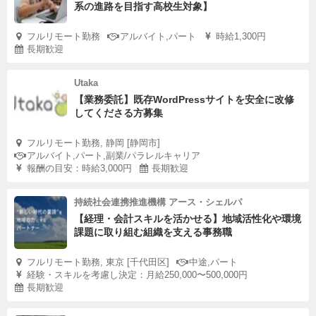
系の進路を目指す高校生対象】
フルリモート勤務
アルバイト,パート
時給1,300円
長期歓迎
Utaka
【業務委託】既存WordPressサイトを安全に改修
してくださる方募集
フルリモート勤務, 静岡 [静岡市]
アルバイト,パート,副業/パラレルキャリア
報酬の目安：時給3,000円
長期歓迎
持続社会連携推進機構 アース・シェルパ
【経理・会計スキルを活かせる】地域活性化や環境
課題に取り組む組織を支える事務職
フルリモート勤務, 東京 [千代田区]
中途,パート
経験・スキルを考慮し決定：月給250,000〜500,000円
長期歓迎