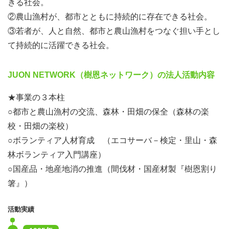
きる社会。
②農山漁村が、都市とともに持続的に存在できる社会。
③若者が、人と自然、都市と農山漁村をつなぐ担い手とし
て持続的に活躍できる社会。
JUON NETWORK（樹恩ネットワーク）の法人活動内容
★事業の３本柱
○都市と農山漁村の交流、森林・田畑の保全（森林の楽
校・田畑の楽校）
○ボランティア人材育成 （エコサーバ－検定・里山・森
林ボランティア入門講座）
○国産品・地産地消の推進（間伐材・国産材製『樹恩割り
箸』）
活動実績