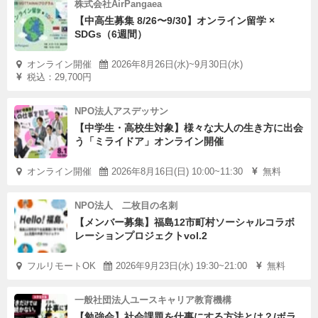
株式会社AirPangaea
【中高生募集 8/26〜9/30】オンライン留学 ×
SDGs（6週間）
オンライン開催
2026年8月26日(水)~9月30日(水)
税込：29,700円
NPO法人アスデッサン
【中学生・高校生対象】様々な大人の生き方に出会
う「ミライドア」オンライン開催
オンライン開催
2026年8月16日(日) 10:00~11:30
無料
NPO法人 二枚目の名刺
【メンバー募集】福島12市町村ソーシャルコラボ
レーションプロジェクトvol.2
フルリモートOK
2026年9月23日(水) 19:30~21:00
無料
一般社団法人ユースキャリア教育機構
【勉強会】社会課題を仕事にする方法とは？/ボラ