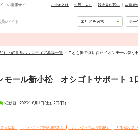
バイトの情報サイト
activoとは
お気に入り
最近見た募集
会員登
員/バイト
ども・教育系ボランティア募集一覧
こども夢の商店街＠イオンモール新小松
モール新小松 オシゴトサポート 1
2026年8月1日(土), 2日(日)
活動日
参加も歓迎
ボランティア保険団体加入
ボランティア証明書発行
1,2回生が多い