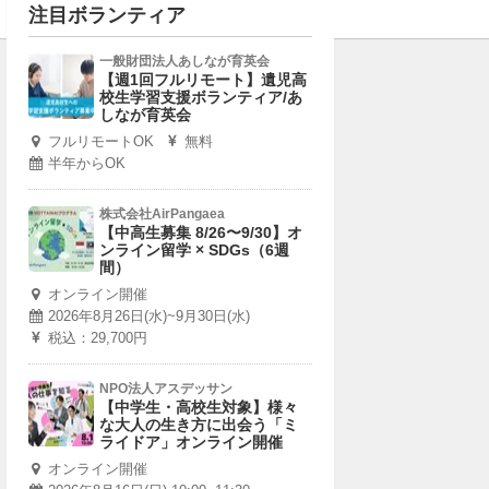
注目ボランティア
一般財団法人あしなが育英会
【週1回フルリモート】遺児高
校生学習支援ボランティア/あ
しなが育英会
フルリモートOK
無料
半年からOK
株式会社AirPangaea
【中高生募集 8/26〜9/30】オ
ンライン留学 × SDGs（6週
間）
オンライン開催
2026年8月26日(水)~9月30日(水)
税込：29,700円
NPO法人アスデッサン
【中学生・高校生対象】様々
な大人の生き方に出会う「ミ
ライドア」オンライン開催
オンライン開催