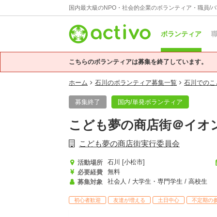
国内最大級のNPO・社会的企業のボランティア・職員/
ボランティア
職
こちらのボランティアは募集を終了しています。
ホーム
石川のボランティア募集一覧
石川でのこ
募集終了
国内/単発ボランティア
こども夢の商店街＠イオン
こども夢の商店街実行委員会
石川 [小松市]
活動場所
無料
必要経費
社会人 / 大学生・専門学生 / 高校生
募集対象
初心者歓迎
友達が増える
土日中心
不定期の