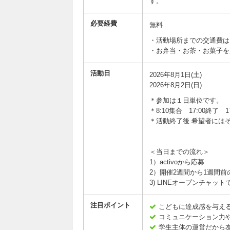
す。
必要経費
無料
・活動場所までの交通費は
・お弁当・お茶・お菓子を
活動日
2026年8月1日(土)
2026年8月2日(日)
＊参加は１日単位です。
＊8:10集合 17:00終
＊活動終了後 希望者には
＜当日までの流れ＞
1）activoから応募
2）開催2週間から1週間
3) LINEオープンチャッ
注目ポイント
こどもに達成感を与え
コミュニケーション力
学生主体の運営だから