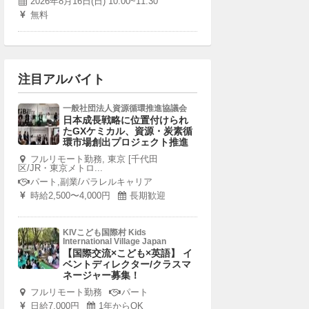
2026年8月16日(日) 10:00~11:30
無料
注目アルバイト
一般社団法人資源循環推進協議会
日本成長戦略に位置付けられ
たGXケミカル、資源・炭素循
環市場創出プロジェクト推進
フルリモート勤務, 東京 [千代田
区/JR・東京メトロ...
パート,副業/パラレルキャリア
時給2,500〜4,000円
長期歓迎
KIVこども国際村 Kids
International Village Japan
【国際交流×こども×英語】 イ
ベントディレクター/クラスマ
ネージャー募集！
フルリモート勤務
パート
日給7,000円
1年からOK