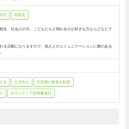
学生
高校生
校生、社会人の方、こどもたちと関わるのが好きな方ならどなたで
わる活動になりますので、他人とのコミュニケーションに難のある
。
える
土日中心
不定期の参加も歓迎
入
ボランティア証明書発行