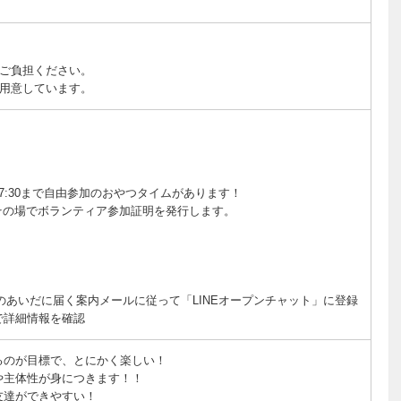
ご負担ください。
用意しています。
了 17:30まで自由参加のおやつタイムがあります！
その場でボランティア参加証明を発行します。
前のあいだに届く案内メールに従って「LINEオープンチャット」に登録
トで詳細情報を確認
るのが目標で、とにかく楽しい！
や主体性が身につきます！！
友達ができやすい！