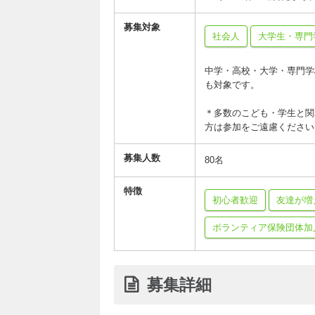
募集対象
社会人
大学生・専門
中学・高校・大学・専門学
も対象です。
＊多数のこども・学生と関
方は参加をご遠慮ください
募集人数
80名
特徴
初心者歓迎
友達が増
ボランティア保険団体加
募集詳細