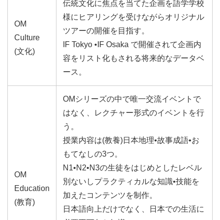
伝統文化に焦点を当てた企画を語学学校
様にヒアリングを受けながらオリジナル
OM
ツアーの開催を目指す。
Culture
IF Tokyo •IF Osaka で開催されて企画内
(文化)
容をリスト化もされる将来的なデータベ
ース。
OMシリーズの中で唯一交流イベントで
はなく、レクチャー形式のイベントを行
う。
授業内容は(教養)日本地理•故事成語•お
もてなしの3つ。
N1•N2•N3の生徒をはじめとしたレベル
OM
別ないしプラクティカルな知識•技能を
Education
加えたコンテンツを制作。
(教育)
日本語向上だけでなく、日本での生活に