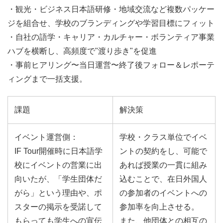
・観光・ビジネス日本語研修・地域交流など複数パッケー
ジを組合せ、学校のブランディングや学習目標にフィット
・自社の語学・キャリア・カルチャー・ボランティア事業
ハブを横断し、高頻度で"渡り歩き"を促進
・事前ヒアリング〜当日運営〜終了後フォロー＆レポーテ
ィングまで一括支援。
課題
解決策
イベント運営側：
学校・クラス単位でイベ
IF Tour開催時に日本語学
ントの契約をし、可能で
校にイベントの営業に出
あれば授業の一貫に組み
向いたが、「学生団体だ
込むことで、在日外国人
がら」という理由や、ポ
の参加者のイベントへの
スターの掲示を受諾して
参加率を向上させる。
もらっても学生への宣伝
また、他団体との相互の