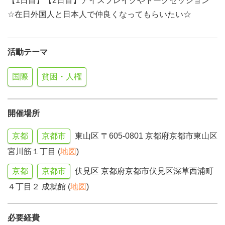
【1日目】【2日目】アイスブレイクやトークセッション
☆在日外国人と日本人で仲良くなってもらいたい☆
活動テーマ
国際
貧困・人権
開催場所
京都
京都市
東山区 〒605-0801 京都府京都市東山区
宮川筋１丁目 (
地図
)
京都
京都市
伏見区 京都府京都市伏見区深草西浦町
４丁目２ 成就館 (
地図
)
必要経費