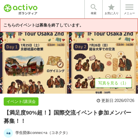


star
基本情報
体験談・雰囲気
団体情報
検索
お気に入り
メニュー
こちらのイベントは募集を終了しています。
写真を見る（1）
更新日:
2026/07/26
イベント/講演会
【満足度90%超！】国際交流イベント参加メンバー
募集！！
学生団体connec+a（コネクタ）