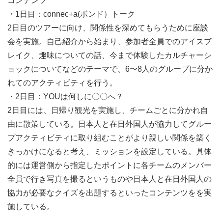
コンテンツ
・1日目：connec+a(ボンド）トーク
2日目のツアーに向け、関係性を深めてもらうために座談
会を実施。自己紹介から始まり、参加者全員でのアイスブ
レイク、趣味についての話、今まで体験したカルチャーシ
ョックについてなどのテーマで、6〜8人のグループに分か
れてのアクティビティを行う。
・2日目：YOUは何しに〇〇へ？
2日目には、日帰り観光を実施し、チームごとに分かれ自
由に散策している。日本人と在日外国人が協力してグルー
プアクティビティに取り組むことがより親しい関係を築く
きっかけになると考え、ミッションを設定している。具体
的には運営側から指定したポイントに各チームのメンバー
全員で行き写真を撮るというものや日本人と在日外国人の
協力が必要なクイズを出題するといったコンテンツをを実
施している。