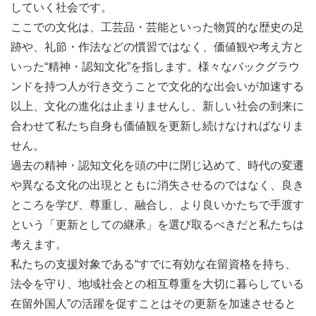
していく社会です。
ここでの文化は、工芸品・芸能といった物質的な歴史の足
跡や、礼節・作法などの慣習ではなく、価値観や考え方と
いった“精神・認知文化”を指します。様々なバックグラウ
ンドを持つ人が行き交うことで文化的な出会いが加速する
以上、文化の進化は止まりませんし、新しい社会の到来に
合わせて私たち自身も価値観を更新し続けなければなりま
せん。
過去の精神・認知文化を頭の中に閉じ込めて、時代の変遷
や異なる文化の出現とともに消失させるのではなく、良き
ところを学び、尊重し、融合し、より良いかたちで手渡す
という「更新としての継承」を選び取るべきだと私たちは
考えます。
私たちの支援対象である“すでに有効な在留資格を持ち、
法令を守り、地域社会との相互尊重を大切に暮らしている
在留外国人”の活躍を促すことはその更新を加速させると