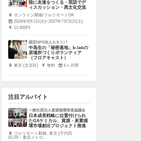
陸に友達をつくる・英語でデ
ィスカッション・異文化交流
オンライン開催/フルリモートOK
2026年9月1日(火)~2027年7月31日(土)
11,000円
認定NPO法人カタリバ
中高生の「秘密基地」b-labの
居場所づくりボランティア
（フロアキャスト）
東京 [文京区]
無料
6ヶ月間
注目アルバイト
一般社団法人資源循環推進協議会
日本成長戦略に位置付けられ
たGXケミカル、資源・炭素循
環市場創出プロジェクト推進
フルリモート勤務, 東京 [千代田
区/JR・東京メトロ...