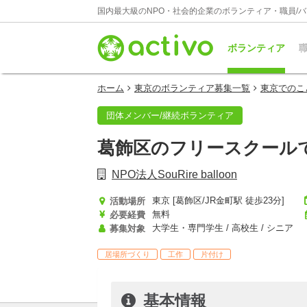
国内最大級のNPO・社会的企業のボランティア・職員/
ボランティア
職
ホーム
東京のボランティア募集一覧
東京でのこ
団体メンバー/継続ボランティア
葛飾区のフリースクール
NPO法人SouRire balloon
東京 [葛飾区/JR金町駅 徒歩23分]
活動場所
無料
必要経費
大学生・専門学生 / 高校生 / シニア
募集対象
居場所づくり
工作
片付け
基本情報