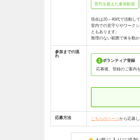
世代を超えた参加歓迎
現在は20～40代で活動
室内での見守りやワークシ
ともあります。
無理のない範囲で体を動か
参加までの流
れ
1
ボランティア登録
応募後、登録のご案内
応募方法
こちらのページ
から応募し