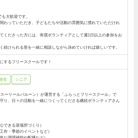
でも大歓迎です。
関わっていただき、子どもたちや活動の雰囲気に慣れていただけれ
てくださった方には、有償ボランティアとして週1日以上の参加をお
く続けられる形を一緒に相談しながら決めていければ嬉しいです。
切にするフリースクールです！
校生
シニア
alloon（スーリールバルーン）が運営する「ふらっとフリースクール」で
守り、日々の活動を一緒につくってくださる継続ボランティアさん
心できる居場所づくり）
工作・季節のイベントなど）
単な調理補助や配膳など）