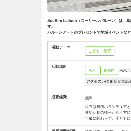
SouRire balloon（スーリールバルーン
す。
バルーンアートのプレゼントで地域イベントなど
活動テーマ
こども・教育
活動場所
東京
葛飾区
南水元
アクセス
JR金町駅徒歩2
必要経費
無料
現在は無償ボランティアと
性や活動の様子が合う方に
年齢に関わらず、子どもに