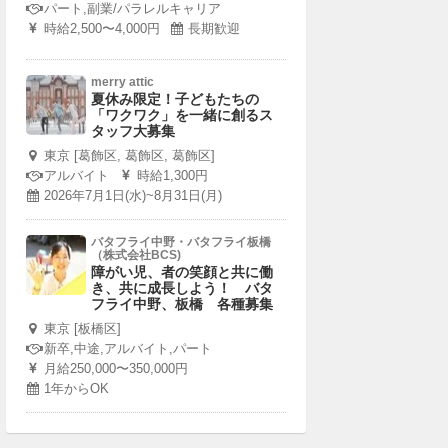
パート,副業/パラレルキャリア
時給2,500〜4,000円
長期歓迎
merry attic
夏休み限定！子どもたちの
「ワクワク」を一緒に創るス
タッフ大募集
東京 [葛飾区, 葛飾区, 葛飾区]
アルバイト
時給1,300円
2026年7月1日(水)~8月31日(月)
バタフライ中野・バタフライ板橋
（株式会社BCS)
障がい児、者の笑顔と共に働
き、共に成長しよう！ バタ
フライ中野、板橋 各種募集
東京 [板橋区]
新卒,中途,アルバイト,パート
月給250,000〜350,000円
1年からOK