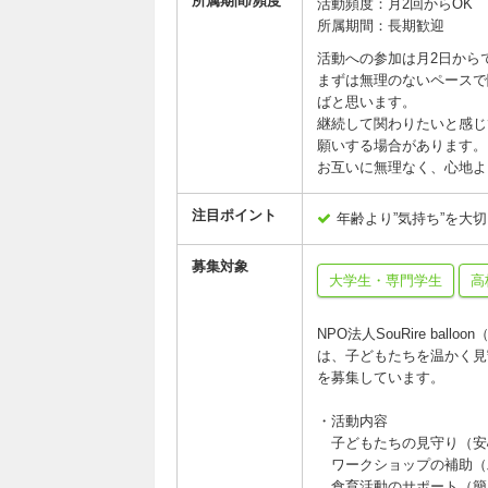
所属期間/頻度
活動頻度：月2回からOK
所属期間：長期歓迎
活動への参加は月2日から
まずは無理のないペースで
ばと思います。
継続して関わりたいと感じ
願いする場合があります。
お互いに無理なく、心地よ
注目ポイント
年齢より”気持ち”を大
募集対象
大学生・専門学生
高
NPO法人SouRire b
は、子どもたちを温かく見
を募集しています。
・活動内容
子どもたちの見守り（安
ワークショップの補助（
食育活動のサポート（簡