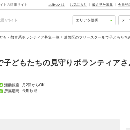
バイトの情報サイト
activoとは
お気に入り
最近見た募集
会員登
員/バイト
ども・教育系ボランティア募集一覧
葛飾区のフリースクールで子どもたち
で子どもたちの見守りボランティアさ
月2回からOK
活動頻度
長期歓迎
所属期間