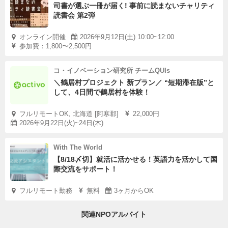
司書が選ぶ一冊が届く! 事前に読まないチャリティ
読書会 第2弾
オンライン開催
2026年9月12日(土) 10:00~12:00
参加費：1,800〜2,500円
コ・イノベーション研究所 チームQUIs
＼鶴居村プロジェクト 新プラン／ “短期滞在版”と
して、4日間で鶴居村を体験！
フルリモートOK, 北海道 [阿寒郡]
22,000円
2026年9月22日(火)~24日(木)
With The World
【8/18〆切】就活に活かせる！英語力を活かして国
際交流をサポート！
フルリモート勤務
無料
3ヶ月からOK
関連NPOアルバイト