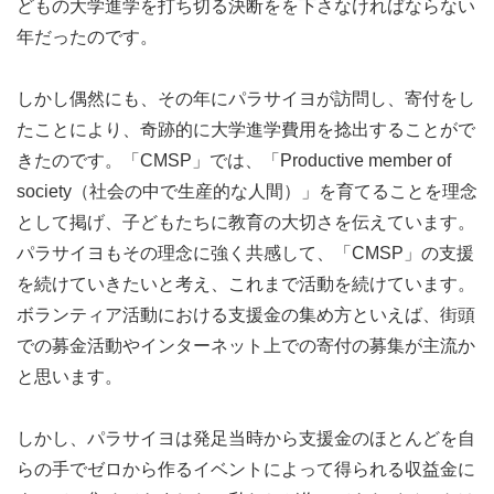
どもの大学進学を打ち切る決断をを下さなければならない
開催方法：オンライン開催（Zoom）
年だったのです。
お申し込み後メールにてURL及び当日詳細をお送りいたし
ます
しかし偶然にも、その年にパラサイヨが訪問し、寄付をし
参加費：社会人 1,500円／学生 1,000円
たことにより、奇跡的に大学進学費用を捻出することがで
＊お振込後の参加者さま都合によるキャンセルについて
きたのです。「CMSP」では、「Productive member of
は、返金対応は承っておりません。
society（社会の中で生産的な人間）」を育てることを理念
＊必要経費を除くすべての参加費が、チャリティとてフィ
として掲げ、子どもたちに教育の大切さを伝えています。
リピンの子どもたちの支援に充てられます
パラサイヨもその理念に強く共感して、「CMSP」の支援
申込締切：7月10日（金）
を続けていきたいと考え、これまで活動を続けています。
主催：認定NPO法人アクセス × NPO団体PARASAIYO
ボランティア活動における支援金の集め方といえば、街頭
での募金活動やインターネット上での寄付の募集が主流か
と思います。
しかし、パラサイヨは発足当時から支援金のほとんどを自
らの手でゼロから作るイベントによって得られる収益金に