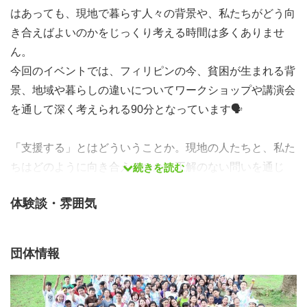
はあっても、現地で暮らす人々の背景や、私たちがどう向
き合えばよいのかをじっくり考える時間は多くありませ
ん。
今回のイベントでは、フィリピンの今、貧困が生まれる背
景、地域や暮らしの違いについてワークショップや講演会
を通して深く考えられる90分となっています🗣️
「支援する」とはどういうことか。現地の人たちと、私た
ちはどのように向き合えるのか。正解のない問いを通じ
続きを読む
て、フィリピンの現実と、私たち自身の関わり方を一緒に
体験談・雰囲気
考えてみませんか。
≪当日の内容≫
団体情報
10：00～10：10 開会
10：10～10：40 ワークショップ
10：40～11：10 認定NPO法人アクセス理事長・事務局長