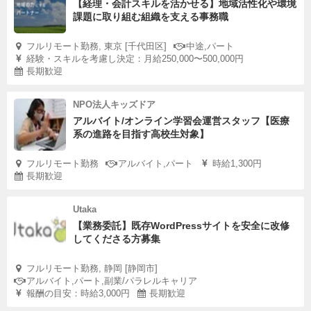
【経理・会計スキルを活かせる】地域活性化や環境
課題に取り組む組織を支える事務職
フルリモート勤務, 東京 [千代田区]
中途,パート
経験・スキルを考慮し決定：月給250,000〜500,000円
長期歓迎
NPO法人キッズドア
アルバイト/オンライン学習会運営スタッフ【医療
系の進路を目指す高校生対象】
フルリモート勤務
アルバイト,パート
時給1,300円
長期歓迎
Utaka
【業務委託】既存WordPressサイトを安全に改修
してくださる方募集
フルリモート勤務, 静岡 [静岡市]
アルバイト,パート,副業/パラレルキャリア
報酬の目安：時給3,000円
長期歓迎