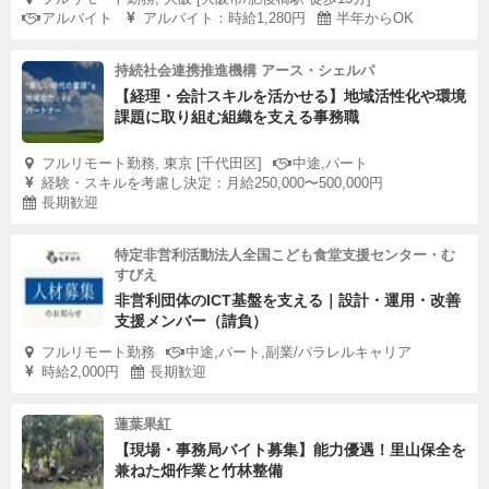
アルバイト
アルバイト：時給1,280円
半年からOK
持続社会連携推進機構 アース・シェルパ
【経理・会計スキルを活かせる】地域活性化や環境
課題に取り組む組織を支える事務職
フルリモート勤務, 東京 [千代田区]
中途,パート
経験・スキルを考慮し決定：月給250,000〜500,000円
長期歓迎
特定非営利活動法人全国こども食堂支援センター・む
すびえ
非営利団体のICT基盤を支える｜設計・運用・改善
支援メンバー（請負）
フルリモート勤務
中途,パート,副業/パラレルキャリア
時給2,000円
長期歓迎
蓮葉果紅
【現場・事務局バイト募集】能力優遇！里山保全を
兼ねた畑作業と竹林整備