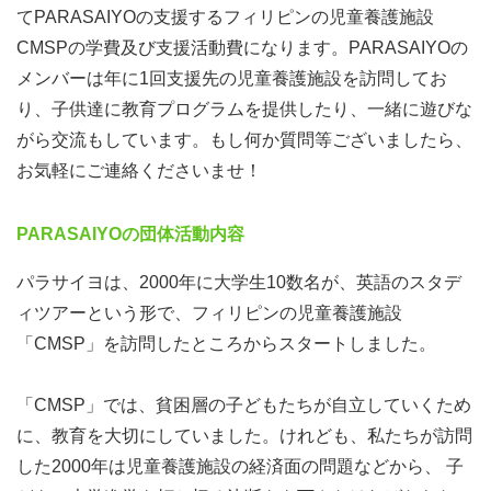
てPARASAIYOの支援するフィリピンの児童養護施設
CMSPの学費及び支援活動費になります。PARASAIYOの
メンバーは年に1回支援先の児童養護施設を訪問してお
り、子供達に教育プログラムを提供したり、一緒に遊びな
がら交流もしています。もし何か質問等ございましたら、
お気軽にご連絡くださいませ！
学生時代に参加したフィリピン・スタディツアーで貧困の
現状に衝撃を受け、ボランティア・インターン・職員を経
PARASAIYOの団体活動内容
てアクセスの理事長に。フィリピンでの子ども教育支援事
パラサイヨは、2000年に大学生10数名が、英語のスタデ
業を続ける傍ら、スタディツアーで1,000人以上の日本の
ィツアーという形で、フィリピンの児童養護施設
若者をフィリピンに案内してきた。モノやお金を届けるだ
「CMSP」を訪問したところからスタートしました。
けの支援ではなく、「生きる力・変える力」を伸ばすため
の支援を大切にしている。
「CMSP」では、貧困層の子どもたちが自立していくため
に、教育を大切にしていました。けれども、私たちが訪問
≪開催概要≫
した2000年は児童養護施設の経済面の問題などから、 子
日時：7月11日(土) 10:00〜11:30