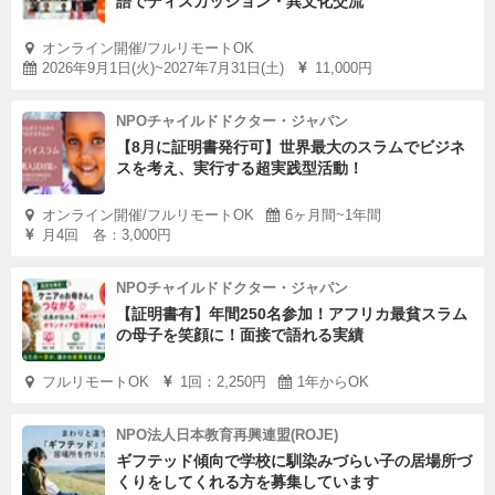
語でディスカッション・異文化交流
オンライン開催/フルリモートOK
2026年9月1日(火)~2027年7月31日(土)
11,000円
NPOチャイルドドクター・ジャパン
【8月に証明書発行可】世界最大のスラムでビジネ
スを考え、実行する超実践型活動！
オンライン開催/フルリモートOK
6ヶ月間~1年間
月4回 各：3,000円
NPOチャイルドドクター・ジャパン
【証明書有】年間250名参加！アフリカ最貧スラム
の母子を笑顔に！面接で語れる実績
フルリモートOK
1回：2,250円
1年からOK
NPO法人日本教育再興連盟(ROJE)
ギフテッド傾向で学校に馴染みづらい子の居場所づ
くりをしてくれる方を募集しています