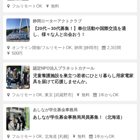
フルリモートOK
無料
静岡ローターアクトクラブ
【20代～30代募集！】奉仕活動や国際交流を通
し、様々な人と出会おう！
オンライン開催/フルリモートOK, 静岡 [静岡市]
2,3日間
500円
認定NPO法人プラネットカナール
児童養護施設を巣立つ若者にひとり暮らし用家電家
具を届けて応援しませんか。
フルリモートOK, 東京 [武蔵野市]
無料
1年からOK
あしなが学生募金事務局
あしなが学生募金事務局局員募集！（北海道）
フルリモートOK, 北海道 [札幌]
無料
1年からOK