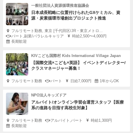
一般社団法人資源循環推進協議会
日本成長戦略に位置付けられたGXケミカル、資
源・炭素循環市場創出プロジェクト推進
フルリモート勤務, 東京 [千代田区/JR・東京メトロ...
パート,副業/パラレルキャリア
時給2,500〜4,000円
長期歓迎
KIVこども国際村 Kids International Village Japan
【国際交流×こども×英語】 イベントディレクター/
クラスマネージャー募集！
フルリモート勤務
パート
日給7,000円
1年からOK
NPO法人キッズドア
アルバイト/オンライン学習会運営スタッフ【医療
系の進路を目指す高校生対象】
フルリモート勤務
アルバイト,パート
時給1,300円
長期歓迎