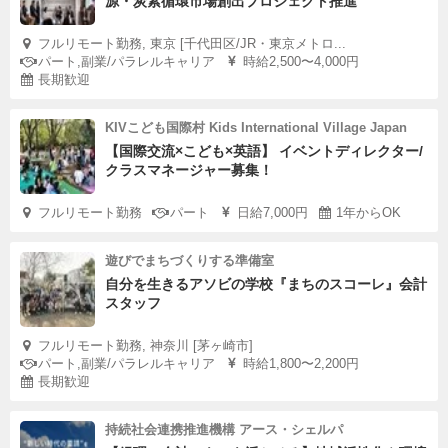
源・炭素循環市場創出プロジェクト推進
フルリモート勤務, 東京 [千代田区/JR・東京メトロ...
パート,副業/パラレルキャリア
時給2,500〜4,000円
長期歓迎
KIVこども国際村 Kids International Village Japan
【国際交流×こども×英語】 イベントディレクター/
クラスマネージャー募集！
フルリモート勤務
パート
日給7,000円
1年からOK
遊びでまちづくりする準備室
自分を生きるアソビの学校『まちのスコーレ』会計
スタッフ
フルリモート勤務, 神奈川 [茅ヶ崎市]
パート,副業/パラレルキャリア
時給1,800〜2,200円
長期歓迎
持続社会連携推進機構 アース・シェルパ