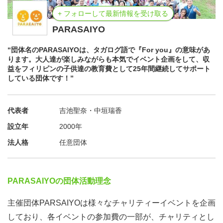
野田様より講演
+ フォローして最新情報を受け取る
11：10～11：30 質疑応答
PARASAIYO
“団体名のPARASAIYOは、タガログ語で『For you』の意味があ
≪登壇者情報≫
ります。大人達が楽しみながらも本気でイベント企画をして、収
認定NPO法人アクセス－共生社会をめざす地球市民の会
益をフィリピンの子供達の教育費として25年間継続してサポート
している団体です！”
理事長 野田さよ 氏
代表者
吉池聖奈・中垣瑞香
設立年
2000年
法人格
任意団体
PARASAIYOの団体活動理念
主催団体PARSAIYOは様々なチャリティーイベントを企画
しており、各イベントの参加費の一部が、チャリティとし