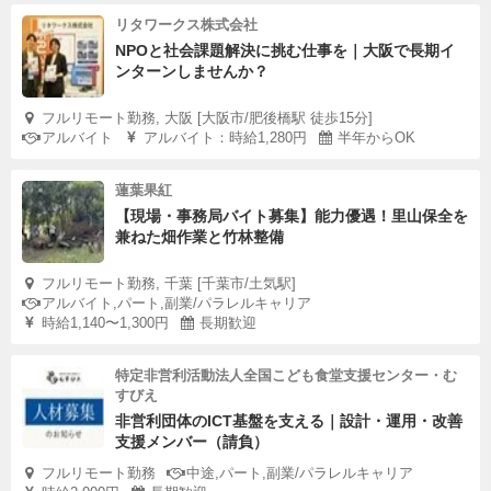
リタワークス株式会社
NPOと社会課題解決に挑む仕事を｜大阪で長期イ
ンターンしませんか？
フルリモート勤務, 大阪 [大阪市/肥後橋駅 徒歩15分]
アルバイト
アルバイト：時給1,280円
半年からOK
蓮葉果紅
【現場・事務局バイト募集】能力優遇！里山保全を
兼ねた畑作業と竹林整備
フルリモート勤務, 千葉 [千葉市/土気駅]
アルバイト,パート,副業/パラレルキャリア
時給1,140〜1,300円
長期歓迎
特定非営利活動法人全国こども食堂支援センター・む
すびえ
非営利団体のICT基盤を支える｜設計・運用・改善
支援メンバー（請負）
フルリモート勤務
中途,パート,副業/パラレルキャリア