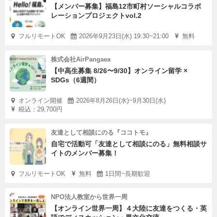
【メンバー募集】福島12市町村ソーシャルコラボ
レーションプロジェクトvol.2
フルリモートOK
2026年9月23日(水) 19:30~21:00
無料
株式会社AirPangaea
【中高生募集 8/26〜9/30】オンライン留学 ×
SDGs（6週間）
オンライン開催
2026年8月26日(水)~9月30日(水)
税込：29,700円
友達として相談にのる『ココトモ』
自宅で活動可「友達として相談にのる」無料相談サ
イトのメンバー募集！
フルリモートOK
無料
1日間~長期歓迎
NPO法人教室から世界一周
【オンライン世界一周】４大陸に友達をつくる・英