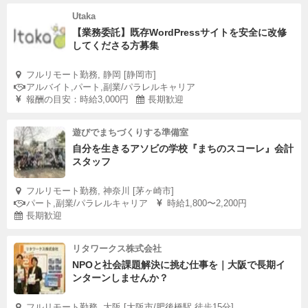
Utaka
【業務委託】既存WordPressサイトを安全に改修
してくださる方募集
フルリモート勤務, 静岡 [静岡市]
アルバイト,パート,副業/パラレルキャリア
報酬の目安：時給3,000円
長期歓迎
遊びでまちづくりする準備室
自分を生きるアソビの学校『まちのスコーレ』会計
スタッフ
フルリモート勤務, 神奈川 [茅ヶ崎市]
パート,副業/パラレルキャリア
時給1,800〜2,200円
長期歓迎
リタワークス株式会社
NPOと社会課題解決に挑む仕事を｜大阪で長期イ
ンターンしませんか？
フルリモート勤務, 大阪 [大阪市/肥後橋駅 徒歩15分]