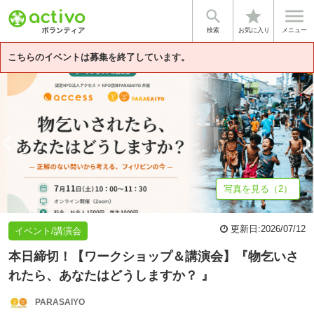


star
基本情報
募集詳細
体験談・雰囲気
団体情報
検索
お気に入り
メニュー
こちらのイベントは募集を終了しています。
写真を見る（2）
更新日:
2026/07/12
イベント/講演会
本日締切！【ワークショップ＆講演会】『物乞いさ
れたら、あなたはどうしますか？ 』
PARASAIYO