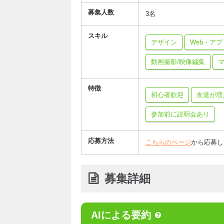
募集人数
3名
スキル
デザイン
Web・ア
動画撮影/映像編集
マ
特徴
初心者歓迎
友達が増
参加前に説明会あり
応募方法
こちらのページ
から応募し
募集詳細
AIによる要約