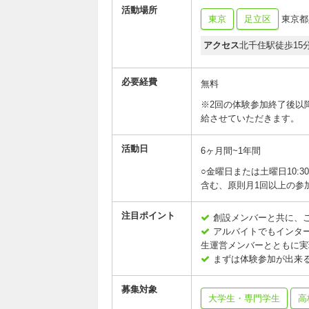
活動場所
東京
足立区
東京都
アクセス
北千住駅徒歩15
必要経費
無料
※2回の体験参加終了後以降
給させていただきます。
活動日
6ヶ月間~1年間
○金曜日または土曜日10:30
含む、原則月1回以上の参加
注目ポイント
創設メンバーと共に、
アルバイトでもインタ
生運営メンバーとともに実
まずは体験参加が出来
募集対象
大学生・専門学生
高