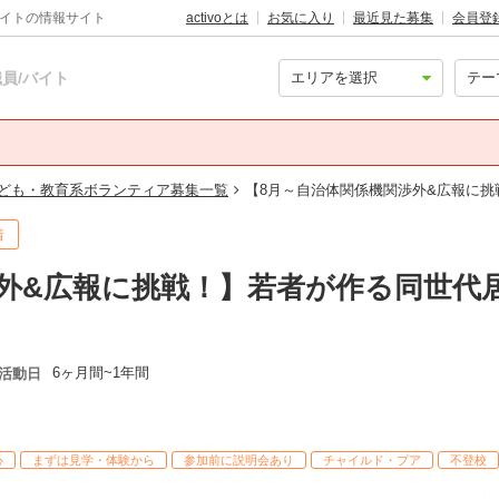
バイトの情報サイト
activoとは
お気に入り
最近見た募集
会員登
員/バイト
。
ども・教育系ボランティア募集一覧
【8月～自治体関係機関渉外&広報に
着
渉外&広報に挑戦！】若者が作る同世代
6ヶ月間~1年間
活動日
心
まずは見学・体験から
参加前に説明会あり
チャイルド・プア
不登校