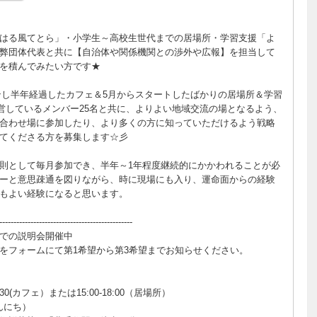
はる風てとら」・小学生～高校生世代までの居場所・学習支援「よ
弊団体代表と共に【自治体や関係機関との渉外や広報】を担当して
を積んでみたい方です★
ープンし半年経過したカフェ＆5月からスタートしたばかりの居場所＆学習
営しているメンバー25名と共に、よりよい地域交流の場となるよう、
合わせ場に参加したり、より多くの方に知っていただけるよう戦略
てくださる方を募集します☆彡
則として毎月参加でき、半年～1年程度継続的にかかわれることが必
ーと意思疎通を図りながら、時に現場にも入り、運命面からの経験
もよい経験になると思います。
-----------------------------------------------
での説明会開催中
をフォームにて第1希望から第3希望までお知らせください。
6:30(カフェ）または15:00-18:00（居場所）
(えんにち）