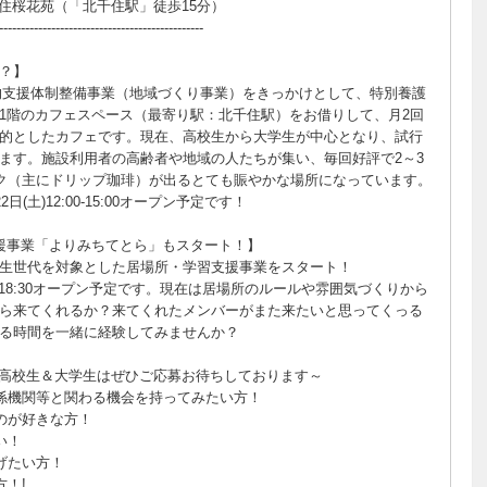
住桜花苑（「北千住駅」徒歩15分）
-----------------------------------------------
？】
重層的支援体制整備事業（地域づくり事業）をきっかけとして、特別養護
1階のカフェスペース（最寄り駅：北千住駅）をお借りして、月2回
的としたカフェです。現在、高校生から大学生が中心となり、試行
ます。施設利用者の高齢者や地域の人たちが集い、毎回好評で2～3
ンク（主にドリップ珈琲）が出るとても賑やかな場所になっています。
日(土)12:00-15:00オープン予定です！
援事業「よりみちてとら」もスタート！】
生世代を対象とした居場所・学習支援事業をスタート！
30-18:30オープン予定です。現在は居場所のルールや雰囲気づくりから
ら来てくれるか？来てくれたメンバーがまた来たいと思ってくっる
る時間を一緒に経験してみませんか？
高校生＆大学生はぜひご応募お待ちしております～
係機関等と関わる機会を持ってみたい方！
のが好きな方！
い！
げたい方！
！!