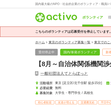
国内最大級のNPO・社会的企業のボランティア・職員/
ボランティア
職
こちらのボランティアは応募受付を停止しています
ホーム
東京のボランティア募集一覧
東京でのこ
受付停止中
国内/単発ボランティア
新
【8月～自治体関係機関
一般社団法人てとらぽっと
東京 [足立区/北千住駅 徒歩15分]
活動場所
無料
必要経費
大学生・専門学生 / 高校生
募集対象
初心者歓迎
友達が増える
交通費支給
平日中