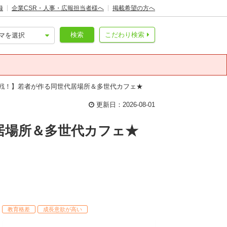
録
企業CSR・人事・広報担当者様へ
掲載希望の方へ
検索
こだわり検索
挑戦！】若者が作る同世代居場所＆多世代カフェ★
更新日：2026-08-01
居場所＆多世代カフェ★
教育格差
成長意欲が高い