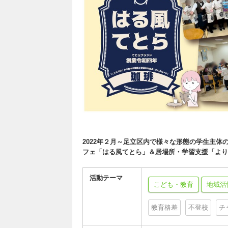
2022年２月～足立区内で様々な形態の学生主
フェ「はる風てとら」＆居場所・学習支援「より
活動テーマ
こども・教育
地域活
教育格差
不登校
チ