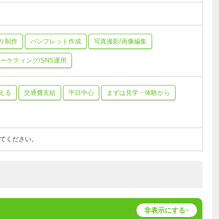
プリ制作
パンフレット作成
写真撮影/画像編集
ーケティング/SNS運用
える
交通費支給
平日中心
まずは見学・体験から
てください。
非表示にする