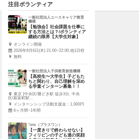
注目ボランティア
一般社団法人ユースキャリア教育
機構
【勉強会】社会課題を仕事に
する方法とは？/ボランティア
継続の限界【大学生対象】
オンライン開催
2026年8月6日(木) 21:00~22:00,他1日程
無料
一般社団法人子供教育創造機構
【高校生〜大学生】子どもた
ちと関わり、自己理解を深め
る学童インターン募集！！
東京 [中央区/勝どき駅 徒歩3分, 中央
区/新富町駅...
インターンシップ活動支援金：1,000円
6ヶ月間~1年間
⁺one（プラスワン）
【一度きりで終わらせない】
フィリピンの子ども達の笑顔