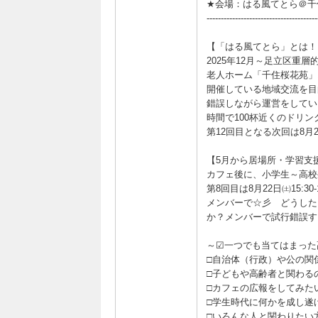
★会場：はる風てとら＠千
---------------------------------------
【「はる風てとら」とは！
2025年12月～足立区
老人ホーム「千住桜花苑」
開催している地域交流を目
錯誤しながら運営をしてい
時間で100杯近くのドリ
第12回目となる次回は8月22
【5月から居場所・学習支
カフェ後に、小学生～高校
第8回目は8月22日㈯15:
メンバーで☆彡 どうした
か？メンバーで試行錯誤す
～☑一つでも当てはまった
□自治体（行政）や公の関
□子どもや高齢者と関わる
□カフェの広報をしてみた
□学生時代に何かを成し遂
□いろんな人と関わりたい方