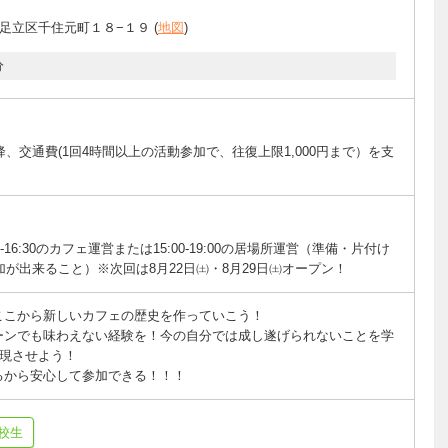
足立区千住元町１８−１９ (
地図
)
分
、交通費(1回4時間以上の活動参加で、往復上限1,000円まで）を支
-16:30のカフェ運営または15:00-19:00の居場所運営（準備・片付け
が出来ること）※次回は8月22日㈯・8月29日㈯オープン！
ここから新しいカフェの歴史を作っていこう！
ーンでも味わえない経験を！今の自分では成し遂げられないことを学
現させよう！
るから安心して参加できる！！！
校生