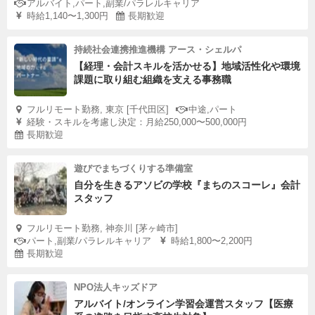
アルバイト,パート,副業/パラレルキャリア
時給1,140〜1,300円
長期歓迎
持続社会連携推進機構 アース・シェルパ
【経理・会計スキルを活かせる】地域活性化や環境
課題に取り組む組織を支える事務職
フルリモート勤務, 東京 [千代田区]
中途,パート
経験・スキルを考慮し決定：月給250,000〜500,000円
長期歓迎
遊びでまちづくりする準備室
自分を生きるアソビの学校『まちのスコーレ』会計
スタッフ
フルリモート勤務, 神奈川 [茅ヶ崎市]
パート,副業/パラレルキャリア
時給1,800〜2,200円
長期歓迎
NPO法人キッズドア
アルバイト/オンライン学習会運営スタッフ【医療