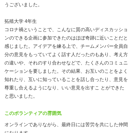
視点」が学べるレクチャーを開催します。
うございました。
●アイデア発想法のワークショップあり！
拓殖大学 4年生
キッズデザイン協議会による「こどもOSランゲージ」。
コロナ禍ということで、こんなに質の高いディスカッショ
既成概念に捕われない子どもたちの思考や行為など"子ど
ンのできる企画に参加できたのはほぼ奇跡に近いことだと
もの感性"に着想を得たアイデア発想手法をプロから教え
感じました。アイデアを練る上で、チームメンバー全員自
ていただきます。毎年このワークショップで身につけたア
分の意見をもっていてよく話す人だったのもあり、考え方
イデア発想法で多様なアイデアが生み出されています。
の違いや、それのすり合わせなどで、たくさんのコミュニ
ケーションを要しました。その結果、お互いのことをよく
●アイデア発表後、企業のフィードバックあり！
知れたり、互いに知っていることを話し合ったり、意見を
アイデアソン中やアイデアソンで考えたアイデアの発表後
尊重し合えるようになり、いい意見を出すこ とができた
には、参加企業からのアドバイスがいただけます。
と思いました。
協力企業の方々は真摯に学生の意見を受け止め、的確にア
ドバイスしていただけるため、毎年学生の参加満足度も高
このボランティアの雰囲気
くなっています。
オンラインでありながら、最終日には苦労を共にした仲間
課題を解決する力や、発想力・想像力、プレゼン力など、
になります。