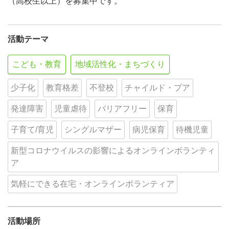
（高校生以上）を募集中です。
活動テーマ
こども・教育
地域活性化・まちづくり
少子化
教育格差
不登校
チャイルド・プア
発達障害
児童虐待
バリアフリー
保育
子育て/育児
シングルマザー
病児保育
待機児童
新型コロナウイルスの影響によるオンラインボランティ
ア
気軽にできる在宅・オンラインボランティア
活動場所