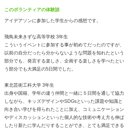
新しいアイデアを生み出すために行われるイベントのこ
このボランティアの体験談
と。
オリエンテーション・キッズデザインワークショップ1
アイデアソンに参加した学生からの感想です。
日、アイデア出し・まとめ3日間、アイデア発表1日の合計
5日間で行います。
飛鳥未来きずな高等学校 3年生
コロナ禍の2020年より開始し、これまで全国・海外から
こういうイベントに参加する事が初めてだったのですが、
149名の学生が参加しました。
以前の自分だったら分からないような問題を知れたという
過去の実施の様子は「キッズデザインSDGsアイデアソ
部分でも、発言する楽しさ、企画する楽しさを学べたとい
ン」のウェブサイトでご覧ください。
う部分でも大満足の5日間でした。
★キッズデザインSDGsアイデアソンはSDGsの目標
3,11,17に貢献していきます。
東北芸術工科大学 3年生
出身や国籍、学年の違う仲間と一緒に５日間を通して協力
しながら、キッズデザインやSDGsといった課題や知識と
向き合い学びを得られたことに加え、コミュニケーション
やディスカッションといった個人的な技術や考え方も伸ば
したり新たに学んだりすることができ、とても満足できる