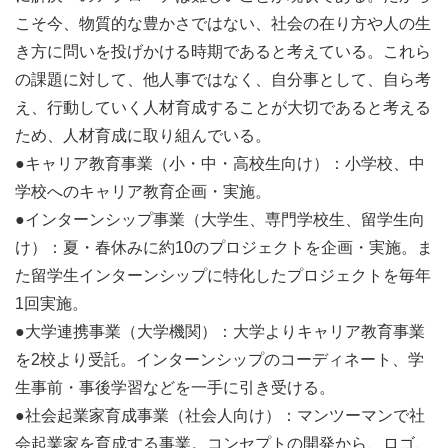
こそ今、物質的な豊かさではない、社会の在り方や人の生
き方に問いを投げかける時期であると考えている。これら
協力企業
の課題に対して、他人事ではなく、自分事として、自ら考
2026年度は3団体が協力してくださることになりました！
え、行動していく人材育成することが大切であると考える
●富士通株式会社
ため、人材育成に取り組んでいる。
●ダ・ヴィンチ（下記3社の合同チーム名）
●キャリア教育事業（小・中・高校生向け）：小学校、中
・JT生命誌研究館
学校へのキャリア教育企画・実施。
・福岡市科学館
●インターンシップ事業（大学生、専門学校生、留学生向
・株式会社トータルメディア開発研究所
け）：夏・春休みに約10のプロジェクトを企画・実施。ま
●フットマーク株式会社
た留学生インターンシップに特化したプロジェクトを毎年
各団体ごとにテーマが用意されており、参加学生の皆さん
1回実施。
は自分の取り組みたいテーマを1つ選ぶことができます。
●大学連携事業（大学機関）：大学よりキャリア教育事業
希望アンケートをもとに、事務局でチーム編成を進めてい
を2校より受託。インターンシップのコーディネート、学
きます。
生事前・事後学習などを一手に引き受ける。
内容はウェブサイト等で随時更新しますので、ぜひチェッ
●社会起業家育成事業（社会人向け）：マンツーマンで社
クください。
会起業家を育成する事業。コンセプトの開発から、ロゴ、