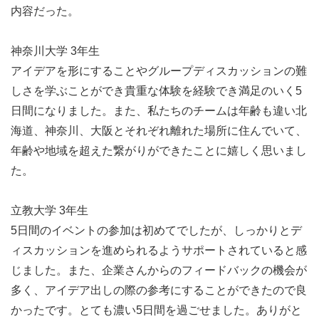
内容だった。
神奈川大学 3年生
アイデアソンのポイント
アイデアを形にすることやグループディスカッションの難
●
キッズデザイン視点についてのレクチャーあり！
しさを学ぶことができ貴重な体験を経験でき満足のいく5
キッズデザインの理念は
日間になりました。また、私たちのチームは年齢も違い北
「子どもたちの安全・安心に貢献するデザイン」
海道、神奈川、大阪とそれぞれ離れた場所に住んでいて、
「創造性と未来を拓くデザイン」
年齢や地域を超えた繋がりができたことに嬉しく思いまし
「子どもたちを産み育てやすいデザイン」
を普及すること
た。
です。
乳幼児用品や玩具などの子ども向けの製品・サービスに限
立教大学 3年生
らず、大人向けのものでありながら、子ども目線を持っ
5日間のイベントの参加は初めてでしたが、しっかりとデ
た、良質な商品や施設、プログラム、調査研究活動なにこ
ィスカッションを進められるようサポートされていると感
の「キッズデザイン」の考え方を入れ、次世代を担う子ど
じました。また、企業さんからのフィードバックの機会が
もたちの健やかな成長発達につながる社会環境の創出をし
多く、アイデア出しの際の参考にすることができたので良
ていきたいと思います。これらの想いや「キッズデザイン
かったです。とても濃い5日間を過ごせました。ありがと