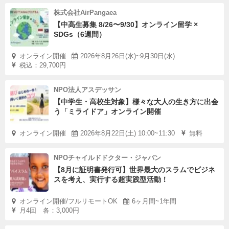
株式会社AirPangaea
【中高生募集 8/26〜9/30】オンライン留学 ×
SDGs（6週間）
オンライン開催
2026年8月26日(水)~9月30日(水)
税込：29,700円
NPO法人アスデッサン
【中学生・高校生対象】様々な大人の生き方に出会
う「ミライドア」オンライン開催
オンライン開催
2026年8月22日(土) 10:00~11:30
無料
NPOチャイルドドクター・ジャパン
【8月に証明書発行可】世界最大のスラムでビジネ
スを考え、実行する超実践型活動！
オンライン開催/フルリモートOK
6ヶ月間~1年間
月4回 各：3,000円