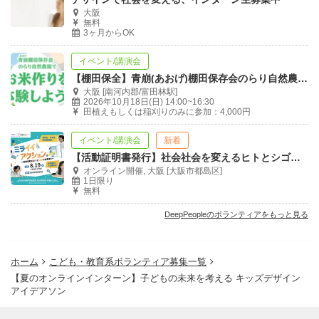
大阪
無料
3ヶ月からOK
イベント/講演会
【棚田保全】青崩(あおげ)棚田保存会のらり自然農園で お米づくりを体験しよう！
大阪 [南河内郡/富田林駅]
2026年10月18日(日) 14:00~16:30
田植えもしくは稲刈りのみに参加：4,000円
イベント/講演会
新着
【活動証明書発行】社会社会を変えるヒトとシゴトに出会おう「ミライイ アクション」
オンライン開催, 大阪 [大阪市都島区]
1日限り
無料
DeepPeopleのボランティアをもっと見る
ホーム
こども・教育系ボランティア募集一覧
【夏のオンラインインターン】子どもの未来を考える キッズデザイン
アイデアソン