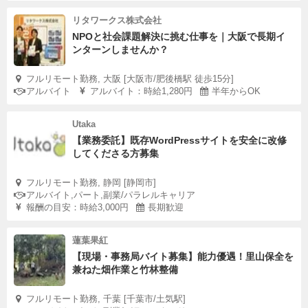
リタワークス株式会社
NPOと社会課題解決に挑む仕事を｜大阪で長期イ
ンターンしませんか？
フルリモート勤務, 大阪 [大阪市/肥後橋駅 徒歩15分]
アルバイト
アルバイト：時給1,280円
半年からOK
Utaka
【業務委託】既存WordPressサイトを安全に改修
してくださる方募集
フルリモート勤務, 静岡 [静岡市]
アルバイト,パート,副業/パラレルキャリア
報酬の目安：時給3,000円
長期歓迎
蓮葉果紅
【現場・事務局バイト募集】能力優遇！里山保全を
兼ねた畑作業と竹林整備
フルリモート勤務, 千葉 [千葉市/土気駅]