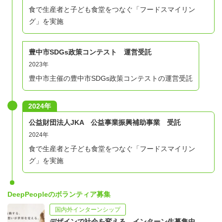
こ
筑波大学、武蔵野美術大学、芝浦工業大学、武
食で生産者と子ども食堂をつなぐ「フードスマイリン
れ
蔵野大学、拓殖大学、東洋大学、国際基督教大
グ」を実施
ま
学、東京福祉大学、札幌市立大学、新潟大学、
で
金沢大学、ブリンマー大学、大阪大学、関西大
豊中市SDGs政策コンテスト 運営受託
に
学、兵庫大学、大阪教育大学、関西学院大学、
2023年
参
甲南大学、追手門学院大学、神戸芸術工科大
豊中市主催の豊中市SDGs政策コンテストの運営受託
加
学、神戸国際大学、ノートルダム清心女子大
し
学、関西外語専門学校、福岡工業大学附属城東
2024年
た
高等学校、青山学院大学、早稲田大学、長岡造
公益財団法人JKA 公益事業振興補助事業 受託
学
形大学、創価大学、神戸女学院大学、東北芸術
2024年
生
工科大学、GEMS World Academy Singapore、
食で生産者と子ども食堂をつなぐ「フードスマイリン
の
University of Leeds、神奈川大学、関西外国語大
グ」を実施
所
学、神戸女学院大学、信州大学、創価大学、拓
属
殖大学、玉川大学、東京電機大学、東北芸術工
DeepPeopleのボランティア募集
学
科大学、長岡造形大学、日本大学、法政大学、
国内外インターンシップ
校
立教大学、早稲田大学
デザインで社会を変える、インターン生募集中