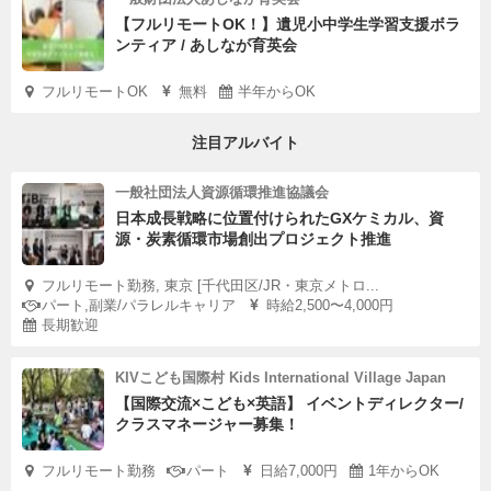
【フルリモートOK！】遺児小中学生学習支援ボラ
ンティア / あしなが育英会
フルリモートOK
無料
半年からOK
注目アルバイト
一般社団法人資源循環推進協議会
日本成長戦略に位置付けられたGXケミカル、資
源・炭素循環市場創出プロジェクト推進
フルリモート勤務, 東京 [千代田区/JR・東京メトロ...
パート,副業/パラレルキャリア
時給2,500〜4,000円
長期歓迎
KIVこども国際村 Kids International Village Japan
【国際交流×こども×英語】 イベントディレクター/
クラスマネージャー募集！
フルリモート勤務
パート
日給7,000円
1年からOK