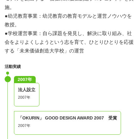
オリエンテーションを行います。キッズデザイン賞の紹介
施。
や、キッズ視点をお伝えすると同時に、アイデアソンの進
●幼児教育事業：幼児教育の教育モデルと運営ノウハウを
め方をお伝えします。既成概念に捕われない子どもたちの
教授。
思考や行為など"子どもの感性"に着想を得たアイデア発想
●学校運営事業：自ら課題を発見し、解決に取り組み、社
手法を学んでみよう。
会をよりよくしようという志を育て、ひとりひとりを応援
する「未来価値創造大学校」の運営
【2-4日目：8/7,18,20】
活動実績
各テーマ事にグループをつくってアイデアを出します。3
日間の勝負です。
2007年
チームで集中してアイデアを出し、発表の準備まで行いま
法人設立
す。
2007年
【5日目：8/21】
「OKURIN」 GOOD DESIGN AWARD 2007 受賞
アイデアをまとめ発表します。
2007年
ナイスなアイデアはそのまま採用となるかも！?