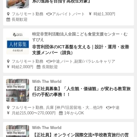
系の進路を目指す高校生対象】
フルリモート勤務
アルバイト,パート
時給1,300円
長期歓迎
特定非営利活動法人全国こども食堂支援センター・む
すびえ
非営利団体のICT基盤を支える｜設計・運用・改善
支援メンバー（請負）
フルリモート勤務
中途,パート,副業/パラレルキャリア
時給2,000円
長期歓迎
With The World
【正社員募集】「人生観・価値観」が変わる教育旅
行の手配の事務！！
フルリモート勤務, 兵庫 [神戸/旧居留地・大...他1件
中途
月給215,000〜270,000円
1年からOK
With The World
【正社員】オンライン国際交流×学校教育旅行の営