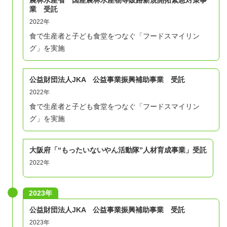
農林水産省 国産農林水産物等販路新規開拓緊急対策事
参
業 受託
無料
2022年
加
※オンライン実施にかかる通信費や機材費はご
食で生産者と子ども食堂をつなぐ「フードスマイリン
費
負担ください。
グ」を実施
用
・高校生から大学院生までの学生またはそれら
公益財団法人JKA 公益事業振興補助事業 受託
2022年
に準じる立場の方
食で生産者と子ども食堂をつなぐ「フードスマイリン
・全５日程、全時間に参加できる方
グ」を実施
・パソコンを使ってオンラインミーティング
条
（zoom）に参加できる方
（タブレット・スマー
件
トフォンでの参加はNGです）
大阪府「“もったいないやん活動隊”人材育成事業」受託
2022年
・他の参加者の意見も尊重し合い、よりよい提
案にむけたディスカッションに意欲を持って取
り組める方
2023年
公益財団法人JKA 公益事業振興補助事業 受託
2023年