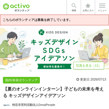


star
はじめに
基本情報
募集詳細
体験談・雰囲気
法人情報
検索
お気に入り
メニュー
こちらのボランティアは募集を終了しています。
写真を見る（11）
更新日:
2026/07/13
国内/単発ボランティア
【夏のオンラインインターン】子どもの未来を考え
る キッズデザインアイデアソン
特定非営利活動法人DeepPeople