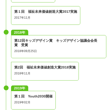
リーシート、応募フォーム、説明動画が届きます。
第１回 福祉未来価値創造大賞2017実施
STEP2：応募フォーム提出
2017年11月
エントリー後に届く応募フォームを記入し、提出くださ
い。
2018年
応募締め切りは3段階あります。
第12回キッズデザイン賞 キッズデザイン協議会会長
１次締切：5/31（日）
賞 受賞
2018年09月25日
２次締切：6/21（日）
最終締切：7/5（日）
※２次締切で応募多数となった場合は、その時点で募集を
第2回 福祉未来価値創造大賞2018実施
終了することがあります。
2018年11月
STEP3：合否連絡
2019年
参加人数に限りがございますので、応募フォームを見せて
第１回 Youth2030開催
頂きまして、合否の結果のご連絡をいたします。
2019年02月
締切日の２週間以内には合否の連絡をいたします。