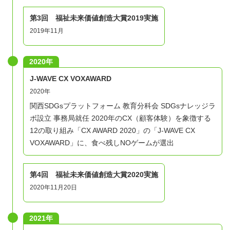
※早く応募された方から優先的に希望テーマが選択できま
第3回 福祉未来価値創造大賞2019実施
す。
2019年11月
合格者のその後
2020年
①参加希望テーマ調査
J-WAVE CX VOXAWARD
合格者対して、参加希望テーマ調査を行います。
2020年
この希望をもとにグループを編成します。
関西SDGsプラットフォーム 教育分科会 SDGsナレッジラ
ボ設立 事務局就任 2020年のCX（顧客体験）を象徴する
②フィールドワークへの参加
12の取り組み「CX AWARD 2020」の「J-WAVE CX
各社アイデアソン前にフィールドワークがあります。
VOXAWARD」に、食べ残しNOゲームが選出
参加は自由で、全てのフィールドワークに参加できます。
第4回 福祉未来価値創造大賞2020実施
③アイデアソン参加
2020年11月20日
アイデアソンにご参加ください。
2021年
開催概要