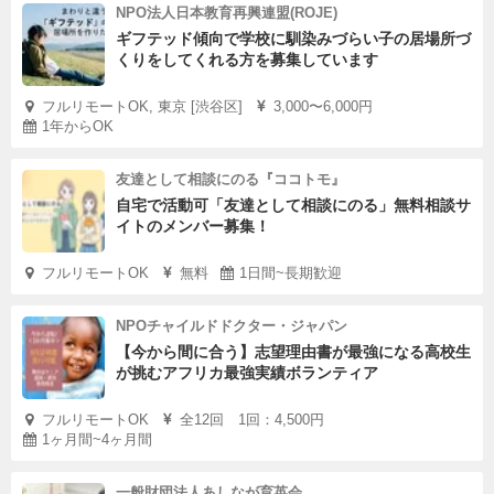
NPO法人日本教育再興連盟(ROJE)
ギフテッド傾向で学校に馴染みづらい子の居場所づ
くりをしてくれる方を募集しています
フルリモートOK, 東京 [渋谷区]
3,000〜6,000円
1年からOK
友達として相談にのる『ココトモ』
自宅で活動可「友達として相談にのる」無料相談サ
イトのメンバー募集！
フルリモートOK
無料
1日間~長期歓迎
NPOチャイルドドクター・ジャパン
【今から間に合う】志望理由書が最強になる高校生
が挑むアフリカ最強実績ボランティア
フルリモートOK
全12回 1回：4,500円
1ヶ月間~4ヶ月間
一般財団法人あしなが育英会