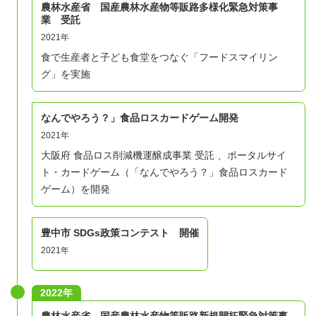
農林水産省 国産農林水産物等販路多様化緊急対策事
業 受託
主
特定非営利活動法人 キッズデザイン協議会
2021年
催
食で生産者と子ども食堂をつなぐ「フードスマイリン
グ」を実施
関西SDGsプラットフォーム 教育分科会 SDGs
運
ナレッジラボ
なんでやろう？」食品ロスカードゲーム開発
営
特定非営利活動法人 Deep People
2021年
大阪府 食品ロス削減機運醸成事業 受託 、ポータルサイ
ト・カードゲーム（「なんでやろう？」食品ロスカード
ゲーム）を開発
参
高校生、専門学校生、大学生、大学院生または
加
それらに準じる立場の方
対
豊中市 SDGs政策コンテスト 開催
キャリアアップしたい学生
象
2021年
課題解決力、発想力、プレゼン力などをつけた
者
い学生
2022年