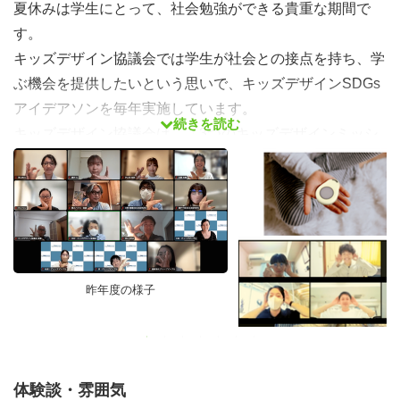
夏休みは学生にとって、社会勉強ができる貴重な期間で
す。
キッズデザイン協議会では学生が社会との接点を持ち、学
ぶ機会を提供したいという思いで、キッズデザインSDGs
アイデアソンを毎年実施しています。
続きを読む
キッズデザイン協議会は、「3つのキッズデザインミッシ
ョン」のもと、次世代を担う子どもたちの成長発達につな
がる社会環境の創出に寄与するために、様々な企業・団体
が集い合うNPOです。子どもの未来が持続的で明るいも
のであるように、キッズデザインの視点をレクチャーやワ
ークショップで学び、学生であるあなたの視点を活かし
て、新しい価値を提案してみませんか？
昨年度の様子
【アイデアソンとは？】
アイデアとマラソンを組み合わせた造語。
体験談・雰囲気