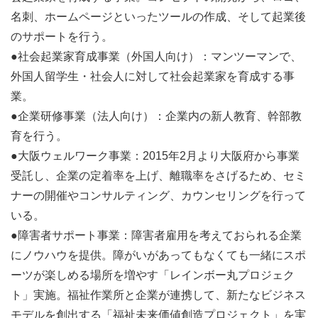
名刺、ホームページといったツールの作成、そして起業後
のサポートを行う。
●社会起業家育成事業（外国人向け）：マンツーマンで、
外国人留学生・社会人に対して社会起業家を育成する事
業。
●企業研修事業（法人向け）：企業内の新人教育、幹部教
育を行う。
●大阪ウェルワーク事業：2015年2月より大阪府から事業
受託し、企業の定着率を上げ、離職率をさげるため、セミ
ナーの開催やコンサルティング、カウンセリングを行って
いる。
●障害者サポート事業：障害者雇用を考えておられる企業
開催日程
にノウハウを提供。障がいがあってもなくても一緒にスポ
【1日目：8/6】
ーツが楽しめる場所を増やす「レインボー丸プロジェク
オリエンテーション・キッズデザイン協議会による「こど
ト」実施。福祉作業所と企業が連携して、新たなビジネス
もOSランゲージ」ワークショップおよびアイデアソンの
モデルを創出する「福祉未来価値創造プロジェクト」を実