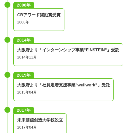
2008年
参加条件
CBアワード奨励賞受賞
・高校生から大学院生までの学生またはそれらに準じる立
2008年
場の方
・全５日程、全時間に参加できる方
2014年
・パソコンを使ってオンラインミーティング（zoom）に
大阪府より「インターンシップ事業"EINSTEIN"」受託
参加できる方
2014年11月
（タブレット・スマートフォンでの参加はNGです）
・他の参加者の意見も尊重し合い、よりよい提案にむけた
2015年
ディスカッションに意欲を持って取り組める方
大阪府より「社員定着支援事業"wellwork"」受託
参加ステップ
2015年04月
STEP1：エントリー
2017年
少しでも参加に興味のある方はactivoよりお申し込みくだ
未来価値創造大学校設立
さい。
2017年04月
申し込み後の自動返信メールで応募にあたり必要なエント